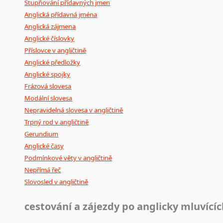
Stupňování přídavných jmen
Anglická přídavná jména
Anglická zájmena
Anglické číslovky
Příslovce v angličtině
Anglické předložky
Anglické spojky
Frázová slovesa
Modální slovesa
Nepravidelná slovesa v angličtině
Trpný rod v angličtině
Gerundium
Anglické časy
Podmínkové věty v angličtině
Nepřímá řeč
Slovosled v angličtině
cestování a zájezdy po anglicky mluvící