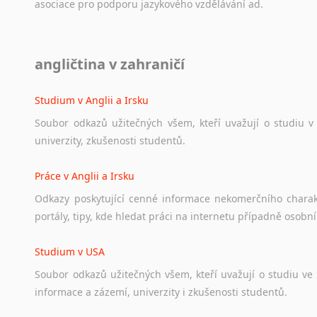
asociace
pro
podporu
jazykového
vzdělávání
ad.
Diskusní fórum
angličtina v zahraničí
Ať
už
se
jedná
o
česká
diskusní
fóra
o
anglickém
jazyce
n
angličtině
na
různá
témata,
vše
naleznete
v
této
rubrice.
Studium v Anglii a Irsku
Soubor
odkazů
užitečných
všem,
kteří
uvažují
o
studiu
v
univerzity,
zkušenosti
studentů.
Práce v Anglii a Irsku
Odkazy
poskytující
cenné
informace
nekomerčního
chara
portály,
tipy,
kde
hledat
práci
na
internetu
případně
osobní
Studium v USA
Soubor
odkazů
užitečných
všem,
kteří
uvažují
o
studiu
ve
informace
a
zázemí,
univerzity
i
zkušenosti
studentů.