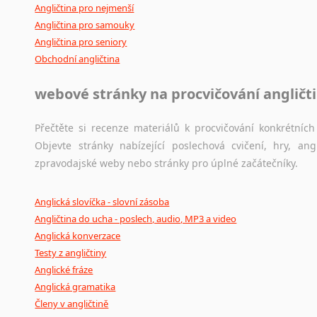
Angličtina pro nejmenší
Angličtina pro samouky
Angličtina pro seniory
Obchodní angličtina
webové stránky na procvičování angličt
Přečtěte si recenze materiálů k procvičování konkrétních 
Objevte stránky nabízející poslechová cvičení, hry, a
zpravodajské weby nebo stránky pro úplné začátečníky.
Anglická slovíčka - slovní zásoba
Angličtina do ucha - poslech, audio, MP3 a video
Anglická konverzace
Testy z angličtiny
Anglické fráze
Anglická gramatika
Členy v angličtině