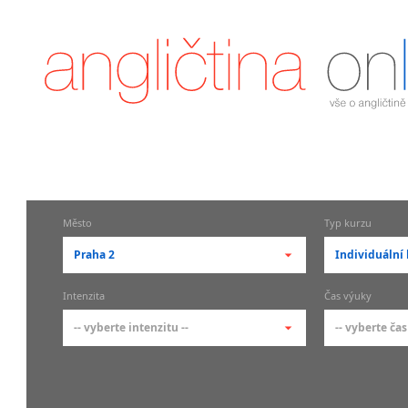
Město
Typ kurzu
Praha 2
Individuální 
-- vyberte město --
-- vyberte 
Intenzita
Čas výuky
pražské městské části
základní 
-- vyberte intenzitu --
-- vyberte čas
Praha
Kurzy a
skupin
Praha 1
-- vyberte intenzitu --
-- vyberte
Individ
Praha 2
1-2 hodiny týdně
Ranní (zač
Firemní