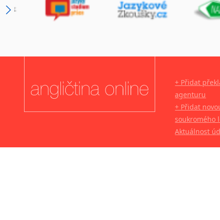
+ Přidat přek
agenturu
+ Přidat novo
soukromého l
Aktuálnost ú