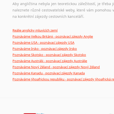
Aby angličtina nebyla jen teoretickou záležitostí, je třeba j
naleznete různé cestovatelské weby, které vám pomohou vy
na konkrétní zájezdy cestovních kanceláří.
Reálie anglicky mluvících zemí
Poznáváme Velkou Británii - poznávací zájezdy Anglie
Poznáváme USA - poznávací zájezdy USA
Poznáváme Irsko - poznávací zájezdy Irsko
Poznáváme Skotsko - poznávací zájezdy Skotsko
Poznáváme Austrálii - poznávací zájezdy Austrálie
Poznáváme Nový Zéland - poznávací zájezdy Nový Zéland
Poznáváme Kanadu - poznávací zájezdy Kanada
Poznáváme Jihoafrickou republiku - poznávací zájezdy Jihoafrická r