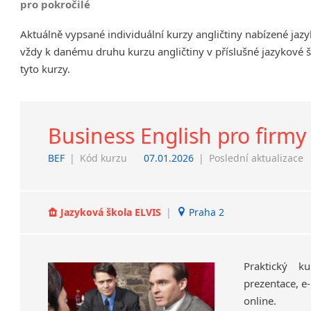
pro pokročilé
Chrudim
Aktuálně vypsané individuální kurzy angličtiny nabízené jaz
Děčín
vždy k danému druhu kurzu angličtiny v příslušné jazykové 
Hodonín
tyto kurzy.
Klatovy
Kolín
Most
Prostějov
Business English pro firmy
Sedlčany
BEF
|
Kód kurzu
07.01.2026
|
Poslední aktualizace
Tišnov
Vysoká nad Labem
Jazyková škola ELVIS
|
Praha 2
Praktický k
prezentace, e-
online.