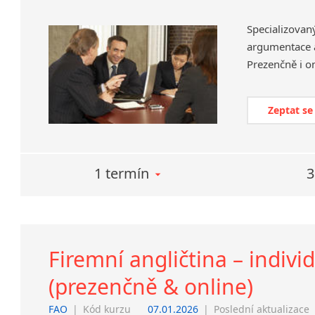
Specializov
argumentace a
Prezenčně i on
Zeptat se
1 termín
3
Firemní angličtina – indivi
(prezenčně & online)
FAO
|
Kód kurzu
07.01.2026
|
Poslední aktualizace