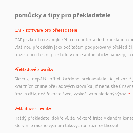
Práce v USA
pomůcky a tipy pro překladatele
Odkazy
poskytující
cenné
informace
nekomerčního
charak
hledat
práci
na
internetu
případně
osobní
zkušenosti
ostat
CAT - software pro překladatele
CAT je zkratkou z anglického computer-aided translation (ne
Studium v Austrálii
většinou překládán jako počítačem podporovaný překlad či
Soubor
odkazů
užitečných
všem,
kteří
uvažují
o
studiu
v
Aus
fráze a při dalším překladu vám je automaticky nabízejí, ta
a
zázemí,
australské
univerzity
a
samozřejmě
i
osobní
zkuš
Překladové slovníky
Práce v Austrálii
Slovník, největší přítel každého překladatele. A jelikož
Odkazy
poskytující
cenné
informace
nekomerčního
charak
kvalitních online překladových slovníků již nemusíte únavn
hledat
práci
na
internetu
případně
osobní
zkušenosti
ostat
frázi a dřív, než řeknete švec, vyskočí vám hledaný výraz.
Životopis v angličtině
Výkladové slovníky
Hledáte-li
si
práci
v
zahraničí,
bez
životopisu
v
angličtině
s
Každý
překladatel
dobře
ví,
že
některé
fráze
v
daném
kont
stejná
obecná
pravidla,
jako
pro
český
životopis.
Tak
dost
ot
kterým
je
možné
význam
takovýchto
frází
rozklíčovat.