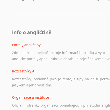
info o angličtině
Portály angličtiny
Zde
naleznete
nejlepší
zdroje
informací
ke
studiu
a
výuce
anglické
portály
apod.
Rubrika
obsahuje
zejména
komplexn
Rozcestníky AJ
Rozcestníky,
podobné
jako
je
tento,
s
tipy
na
další
portál
jazykem
a
jeho
využitím.
Organizace a instituce
Oficiální
stránky
organizací
pomáhajících
při
studiu
angli