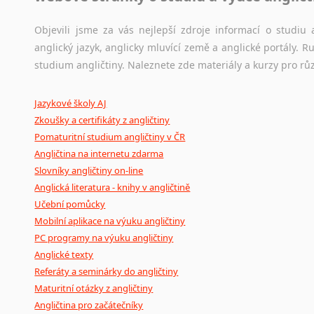
korpusů, jež umožňují třeba vyhledávání slov a slovních spo
původního zdroje textu.
Objevili jsme za vás nejlepší zdroje informací o studi
anglický jazyk, anglicky mluvící země a anglické portály.
Ostatní pomůcky pro překladatele
studium angličtiny. Naleznete zde materiály a kurzy pro rů
Mix
pomůcek,
jež
mají
potenciál
pomoci
překladateli
v
je
Jazykové školy AJ
poradny
a
pravidla
pravopisu
nebo
stylistické
příručky.
Zkoušky a certifikáty z angličtiny
Pomaturitní studium angličtiny v ČR
Angličtina na internetu zdarma
Slovníky angličtiny on-line
Anglická literatura - knihy v angličtině
Učební pomůcky
Mobilní aplikace na výuku angličtiny
PC programy na výuku angličtiny
Anglické texty
Referáty a seminárky do angličtiny
Maturitní otázky z angličtiny
Angličtina pro začátečníky