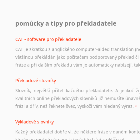
Práce v USA
pomůcky a tipy pro překladatele
Odkazy
poskytující
cenné
informace
nekomerčního
charak
hledat
práci
na
internetu
případně
osobní
zkušenosti
ostat
CAT - software pro překladatele
CAT je zkratkou z anglického computer-aided translation (ne
Studium v Austrálii
většinou překládán jako počítačem podporovaný překlad či
Soubor
odkazů
užitečných
všem,
kteří
uvažují
o
studiu
v
Aus
fráze a při dalším překladu vám je automaticky nabízejí, ta
a
zázemí,
australské
univerzity
a
samozřejmě
i
osobní
zkuš
Překladové slovníky
Práce v Austrálii
Slovník, největší přítel každého překladatele. A jelikož
Odkazy
poskytující
cenné
informace
nekomerčního
charak
kvalitních online překladových slovníků již nemusíte únavn
hledat
práci
na
internetu
případně
osobní
zkušenosti
ostat
frázi a dřív, než řeknete švec, vyskočí vám hledaný výraz.
Životopis v angličtině
Výkladové slovníky
Hledáte-li
si
práci
v
zahraničí,
bez
životopisu
v
angličtině
s
Každý
překladatel
dobře
ví,
že
některé
fráze
v
daném
kont
stejná
obecná
pravidla,
jako
pro
český
životopis.
Tak
dost
ot
kterým
je
možné
význam
takovýchto
frází
rozklíčovat.