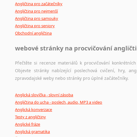
Angličtina pro začátečníky
Angličtina pro nejmenší
Angličtina pro samouky
Angličtina pro seniory
Obchodní angličtina
webové stránky na procvičování angličt
Přečtěte si recenze materiálů k procvičování konkrétních 
Objevte stránky nabízející poslechová cvičení, hry, a
zpravodajské weby nebo stránky pro úplné začátečníky.
Anglická slovíčka - slovní zásoba
Angličtina do ucha - poslech, audio, MP3 a video
Anglická konverzace
Testy z angličtiny
Anglické fráze
Anglická gramatika