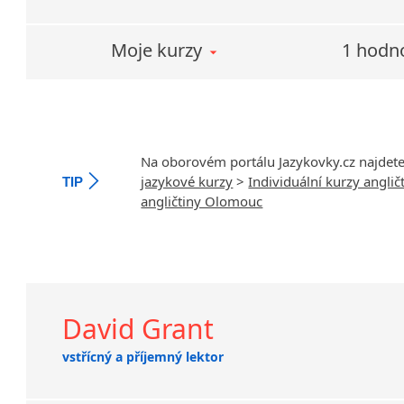
Moje kurzy
1 hodn
Na oborovém portálu Jazykovky.cz najdet
jazykové kurzy
>
Individuální kurzy anglič
TIP
angličtiny Olomouc
David Grant
vstřícný a příjemný lektor