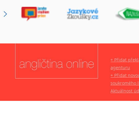
+ Přidat přek
agenturu
+ Přidat novo
soukromého l
Aktuálnost ú