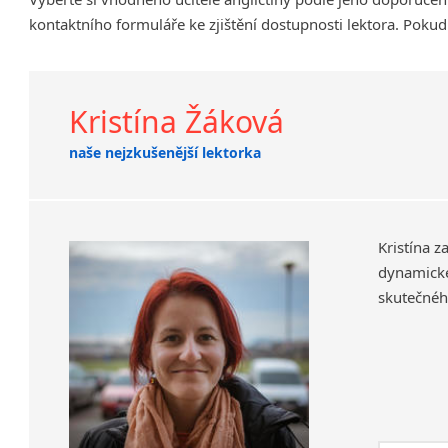
Klatovy
kontaktního formuláře ke zjištění dostupnosti lektora. Pokud
Kolín
Prostějov
Tišnov
Kristína Žáková
naše nejzkušenější lektorka
Kristína z
dynamick
skutečného