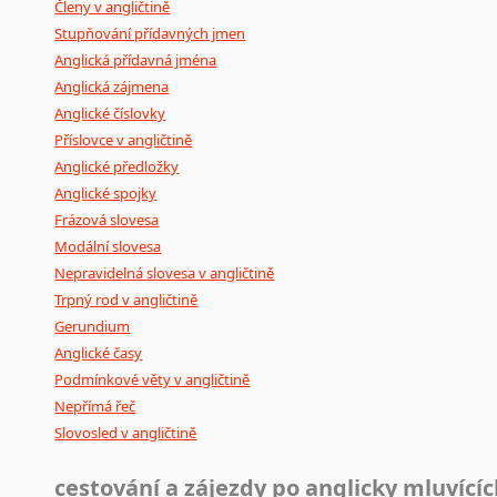
Členy v angličtině
Stupňování přídavných jmen
Anglická přídavná jména
Anglická zájmena
Anglické číslovky
Příslovce v angličtině
Anglické předložky
Anglické spojky
Frázová slovesa
Modální slovesa
Nepravidelná slovesa v angličtině
Trpný rod v angličtině
Gerundium
Anglické časy
Podmínkové věty v angličtině
Nepřímá řeč
Slovosled v angličtině
cestování a zájezdy po anglicky mluvící