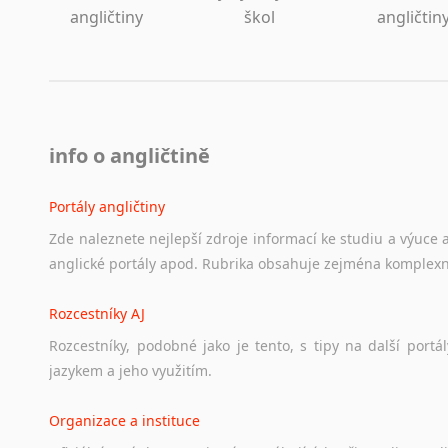
angličtiny
škol
angličtin
info o angličtině
Portály angličtiny
Zde
naleznete
nejlepší
zdroje
informací
ke
studiu
a
výuce
anglické
portály
apod.
Rubrika
obsahuje
zejména
komplexn
Rozcestníky AJ
Rozcestníky,
podobné
jako
je
tento,
s
tipy
na
další
portál
jazykem
a
jeho
využitím.
Organizace a instituce