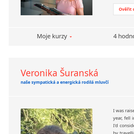
Ověřit
Moje kurzy
4 hodn
Veronika Šuranská
naše sympatická a energická rodilá mluvčí
I was rais
year, fell
I'd consi
by travell