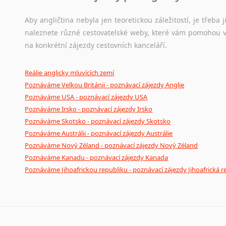
Aby angličtina nebyla jen teoretickou záležitostí, je třeba j
naleznete různé cestovatelské weby, které vám pomohou vy
na konkrétní zájezdy cestovních kanceláří.
Reálie anglicky mluvících zemí
Poznáváme Velkou Británii - poznávací zájezdy Anglie
Poznáváme USA - poznávací zájezdy USA
Poznáváme Irsko - poznávací zájezdy Irsko
Poznáváme Skotsko - poznávací zájezdy Skotsko
Poznáváme Austrálii - poznávací zájezdy Austrálie
Poznáváme Nový Zéland - poznávací zájezdy Nový Zéland
Poznáváme Kanadu - poznávací zájezdy Kanada
Poznáváme Jihoafrickou republiku - poznávací zájezdy Jihoafrická r