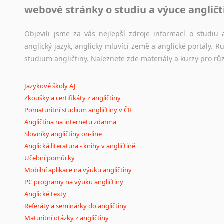
webové stránky o studiu a výuce angličt
Jazykový korpus je elektronický soubor autentických tex
korpusů, jež umožňují třeba vyhledávání slov a slovních spo
původního zdroje textu.
Objevili jsme za vás nejlepší zdroje informací o studi
anglický jazyk, anglicky mluvící země a anglické portály.
Ostatní pomůcky pro překladatele
studium angličtiny. Naleznete zde materiály a kurzy pro rů
Mix
pomůcek,
jež
mají
potenciál
pomoci
překladateli
v
je
Jazykové školy AJ
poradny
a
pravidla
pravopisu
nebo
stylistické
příručky.
Zkoušky a certifikáty z angličtiny
Pomaturitní studium angličtiny v ČR
Angličtina na internetu zdarma
Slovníky angličtiny on-line
Anglická literatura - knihy v angličtině
Učební pomůcky
Mobilní aplikace na výuku angličtiny
PC programy na výuku angličtiny
Anglické texty
Referáty a seminárky do angličtiny
Maturitní otázky z angličtiny