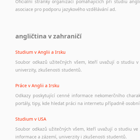
Oficiální
stránky
organizací
pomáhajících
při
studiu
angli
asociace
pro
podporu
jazykového
vzdělávání
ad.
Diskusní fórum
angličtina v zahraničí
Ať
už
se
jedná
o
česká
diskusní
fóra
o
anglickém
jazyce
n
angličtině
na
různá
témata,
vše
naleznete
v
této
rubrice.
Studium v Anglii a Irsku
Soubor
odkazů
užitečných
všem,
kteří
uvažují
o
studiu
v
univerzity,
zkušenosti
studentů.
Práce v Anglii a Irsku
Odkazy
poskytující
cenné
informace
nekomerčního
chara
portály,
tipy,
kde
hledat
práci
na
internetu
případně
osobní
Studium v USA
Soubor
odkazů
užitečných
všem,
kteří
uvažují
o
studiu
ve
informace
a
zázemí,
univerzity
i
zkušenosti
studentů.