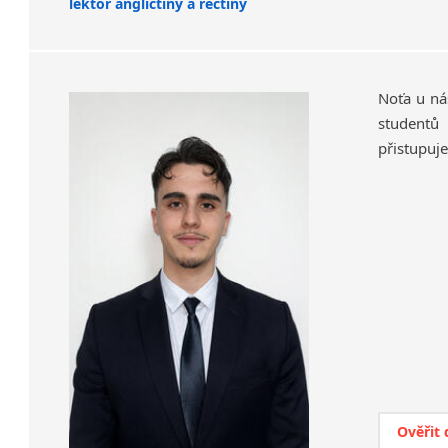
lektor angličtiny a řečtiny
Noťa u ná
studentů
přistupuj
Ověřit