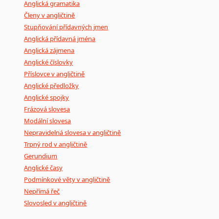
Anglická gramatika
Členy v angličtině
Stupňování přídavných jmen
Anglická přídavná jména
Anglická zájmena
Anglické číslovky
Příslovce v angličtině
Anglické předložky
Anglické spojky
Frázová slovesa
Modální slovesa
Nepravidelná slovesa v angličtině
Trpný rod v angličtině
Gerundium
Anglické časy
Podmínkové věty v angličtině
Nepřímá řeč
Slovosled v angličtině