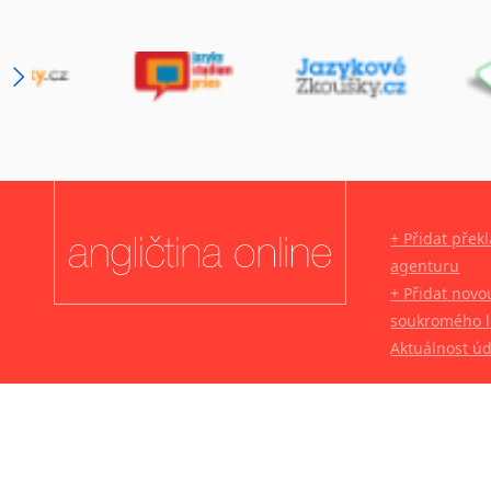
+ Přidat přek
agenturu
+ Přidat novo
soukromého l
Aktuálnost ú