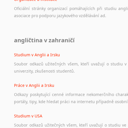
Oficiální
stránky
organizací
pomáhajících
při
studiu
angli
asociace
pro
podporu
jazykového
vzdělávání
ad.
Diskusní fórum
angličtina v zahraničí
Ať
už
se
jedná
o
česká
diskusní
fóra
o
anglickém
jazyce
n
angličtině
na
různá
témata,
vše
naleznete
v
této
rubrice.
Studium v Anglii a Irsku
Soubor
odkazů
užitečných
všem,
kteří
uvažují
o
studiu
v
univerzity,
zkušenosti
studentů.
Práce v Anglii a Irsku
Odkazy
poskytující
cenné
informace
nekomerčního
chara
portály,
tipy,
kde
hledat
práci
na
internetu
případně
osobní
Studium v USA
Soubor
odkazů
užitečných
všem,
kteří
uvažují
o
studiu
ve