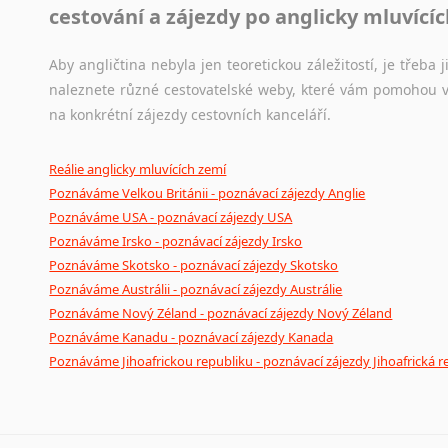
cestování a zájezdy po anglicky mluvící
Aby angličtina nebyla jen teoretickou záležitostí, je třeba j
naleznete různé cestovatelské weby, které vám pomohou vy
na konkrétní zájezdy cestovních kanceláří.
Reálie anglicky mluvících zemí
Poznáváme Velkou Británii - poznávací zájezdy Anglie
Poznáváme USA - poznávací zájezdy USA
Poznáváme Irsko - poznávací zájezdy Irsko
Poznáváme Skotsko - poznávací zájezdy Skotsko
Poznáváme Austrálii - poznávací zájezdy Austrálie
Poznáváme Nový Zéland - poznávací zájezdy Nový Zéland
Poznáváme Kanadu - poznávací zájezdy Kanada
Poznáváme Jihoafrickou republiku - poznávací zájezdy Jihoafrická r