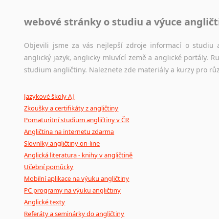
Jazykové korpusy
webové stránky o studiu a výuce angličt
Jazykový korpus je elektronický soubor autentických tex
korpusů, jež umožňují třeba vyhledávání slov a slovních spo
původního zdroje textu.
Objevili jsme za vás nejlepší zdroje informací o studi
anglický jazyk, anglicky mluvící země a anglické portály.
Ostatní pomůcky pro překladatele
studium angličtiny. Naleznete zde materiály a kurzy pro rů
Mix
pomůcek,
jež
mají
potenciál
pomoci
překladateli
v
je
Jazykové školy AJ
poradny
a
pravidla
pravopisu
nebo
stylistické
příručky.
Zkoušky a certifikáty z angličtiny
Pomaturitní studium angličtiny v ČR
Angličtina na internetu zdarma
Slovníky angličtiny on-line
Anglická literatura - knihy v angličtině
Učební pomůcky
Mobilní aplikace na výuku angličtiny
PC programy na výuku angličtiny
Anglické texty
Referáty a seminárky do angličtiny