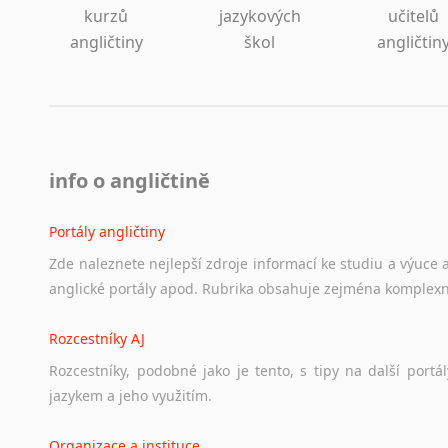
kurzů
jazykových
učitelů
angličtiny
škol
angličtin
info o angličtině
Portály angličtiny
Zde
naleznete
nejlepší
zdroje
informací
ke
studiu
a
výuce
anglické
portály
apod.
Rubrika
obsahuje
zejména
komplexn
Rozcestníky AJ
Rozcestníky,
podobné
jako
je
tento,
s
tipy
na
další
portál
jazykem
a
jeho
využitím.
Organizace a instituce