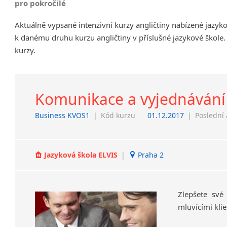
pro pokročilé
Chrudim
Aktuálně vypsané intenzivní kurzy angličtiny nabízené jazyk
Děčín
k danému druhu kurzu angličtiny v příslušné jazykové škole.
Hodonín
kurzy.
Klatovy
Kolín
Most
Prostějov
Komunikace a vyjednávání
Sedlčany
Business KVOS1
|
Kód kurzu
01.12.2017
|
Poslední 
Tišnov
Vysoká nad Labem
Jazyková škola ELVIS
|
Praha 2
Zlepšete
své
mluvícími
klie