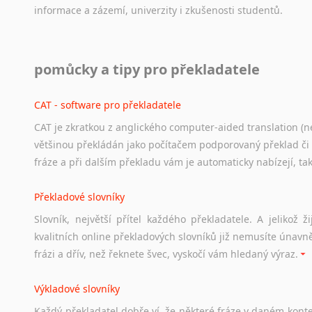
informace
a
zázemí,
univerzity
i
zkušenosti
studentů.
Práce v USA
pomůcky a tipy pro překladatele
Odkazy
poskytující
cenné
informace
nekomerčního
charak
hledat
práci
na
internetu
případně
osobní
zkušenosti
ostat
CAT - software pro překladatele
CAT je zkratkou z anglického computer-aided translation (ne
Studium v Austrálii
většinou překládán jako počítačem podporovaný překlad či
Soubor
odkazů
užitečných
všem,
kteří
uvažují
o
studiu
v
Aus
fráze a při dalším překladu vám je automaticky nabízejí, ta
a
zázemí,
australské
univerzity
a
samozřejmě
i
osobní
zkuš
Překladové slovníky
Práce v Austrálii
Slovník, největší přítel každého překladatele. A jelikož
Odkazy
poskytující
cenné
informace
nekomerčního
charak
kvalitních online překladových slovníků již nemusíte únavn
hledat
práci
na
internetu
případně
osobní
zkušenosti
ostat
frázi a dřív, než řeknete švec, vyskočí vám hledaný výraz.
Životopis v angličtině
Výkladové slovníky
Hledáte-li
si
práci
v
zahraničí,
bez
životopisu
v
angličtině
s
Každý
překladatel
dobře
ví,
že
některé
fráze
v
daném
kont