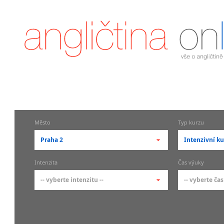
Město
Typ kurzu
Praha 2
Intenzivní ku
-- vyberte město --
-- vyberte 
Intenzita
Čas výuky
pražské městské části
základní 
-- vyberte intenzitu --
-- vyberte čas
Praha
Kurzy a
skupin
Praha 1
-- vyberte intenzitu --
-- vyberte
Individ
Praha 2
1-2 hodiny týdně
Ranní (zač
Firemní