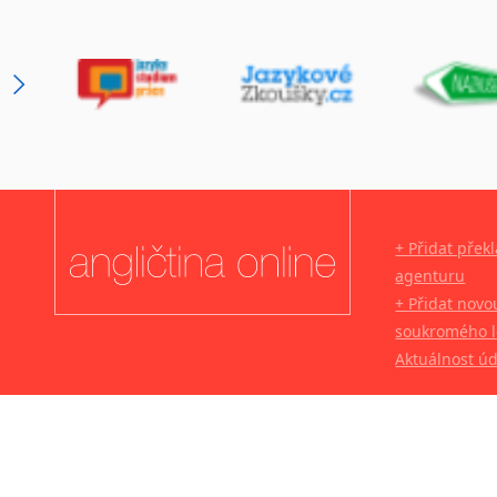
+ Přidat přek
agenturu
+ Přidat novo
soukromého l
Aktuálnost ú