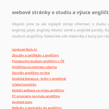
Jazykové korpusy
webové stránky o studiu a výuce angličt
Jazykový korpus je elektronický soubor autentických tex
korpusů, jež umožňují třeba vyhledávání slov a slovních spo
původního zdroje textu.
Objevili jsme za vás nejlepší zdroje informací o studi
anglický jazyk, anglicky mluvící země a anglické portály.
Ostatní pomůcky pro překladatele
studium angličtiny. Naleznete zde materiály a kurzy pro rů
Mix
pomůcek,
jež
mají
potenciál
pomoci
překladateli
v
je
Jazykové školy AJ
poradny
a
pravidla
pravopisu
nebo
stylistické
příručky.
Zkoušky a certifikáty z angličtiny
Pomaturitní studium angličtiny v ČR
Angličtina na internetu zdarma
Slovníky angličtiny on-line
Anglická literatura - knihy v angličtině
Učební pomůcky
Mobilní aplikace na výuku angličtiny
PC programy na výuku angličtiny
Anglické texty
Referáty a seminárky do angličtiny