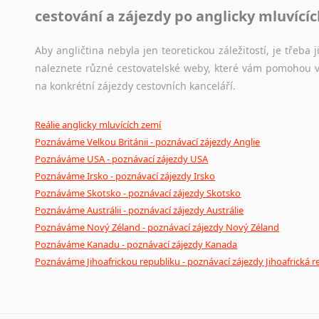
cestování a zájezdy po anglicky mluvící
Aby angličtina nebyla jen teoretickou záležitostí, je třeba j
naleznete různé cestovatelské weby, které vám pomohou vy
na konkrétní zájezdy cestovních kanceláří.
Reálie anglicky mluvících zemí
Poznáváme Velkou Británii - poznávací zájezdy Anglie
Poznáváme USA - poznávací zájezdy USA
Poznáváme Irsko - poznávací zájezdy Irsko
Poznáváme Skotsko - poznávací zájezdy Skotsko
Poznáváme Austrálii - poznávací zájezdy Austrálie
Poznáváme Nový Zéland - poznávací zájezdy Nový Zéland
Poznáváme Kanadu - poznávací zájezdy Kanada
Poznáváme Jihoafrickou republiku - poznávací zájezdy Jihoafrická r