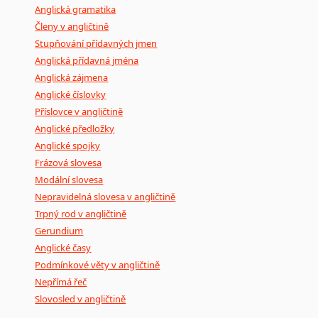
Anglická gramatika
Členy v angličtině
Stupňování přídavných jmen
Anglická přídavná jména
Anglická zájmena
Anglické číslovky
Příslovce v angličtině
Anglické předložky
Anglické spojky
Frázová slovesa
Modální slovesa
Nepravidelná slovesa v angličtině
Trpný rod v angličtině
Gerundium
Anglické časy
Podmínkové věty v angličtině
Nepřímá řeč
Slovosled v angličtině