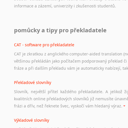
informace
a
zázemí,
univerzity
i
zkušenosti
studentů.
Práce v USA
pomůcky a tipy pro překladatele
Odkazy
poskytující
cenné
informace
nekomerčního
charak
hledat
práci
na
internetu
případně
osobní
zkušenosti
ostat
CAT - software pro překladatele
CAT je zkratkou z anglického computer-aided translation (ne
Studium v Austrálii
většinou překládán jako počítačem podporovaný překlad či
Soubor
odkazů
užitečných
všem,
kteří
uvažují
o
studiu
v
Aus
fráze a při dalším překladu vám je automaticky nabízejí, ta
a
zázemí,
australské
univerzity
a
samozřejmě
i
osobní
zkuš
Překladové slovníky
Práce v Austrálii
Slovník, největší přítel každého překladatele. A jelikož
Odkazy
poskytující
cenné
informace
nekomerčního
charak
kvalitních online překladových slovníků již nemusíte únavn
hledat
práci
na
internetu
případně
osobní
zkušenosti
ostat
frázi a dřív, než řeknete švec, vyskočí vám hledaný výraz.
Životopis v angličtině
Výkladové slovníky
Hledáte-li
si
práci
v
zahraničí,
bez
životopisu
v
angličtině
s