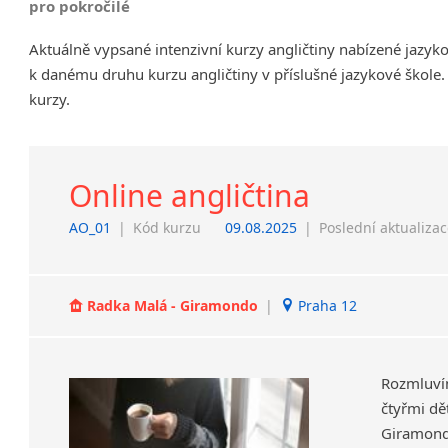
pro pokročilé
Chrudim
Aktuálně vypsané intenzivní kurzy angličtiny nabízené jazyk
Děčín
k danému druhu kurzu angličtiny v příslušné jazykové škole.
Hodonín
kurzy.
Klatovy
Kolín
Most
Prostějov
Online angličtina
Sedlčany
AO_01
|
Kód kurzu
09.08.2025
|
Poslední aktualiza
Tišnov
Vysoká nad Labem
Radka Malá - Giramondo
|
Praha 12
Rozmluví
čtyřmi dět