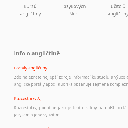
kurzů
jazykových
učitelů
angličtiny
škol
angličtin
info o angličtině
Portály angličtiny
Zde
naleznete
nejlepší
zdroje
informací
ke
studiu
a
výuce
anglické
portály
apod.
Rubrika
obsahuje
zejména
komplexn
Rozcestníky AJ
Rozcestníky,
podobné
jako
je
tento,
s
tipy
na
další
portál
jazykem
a
jeho
využitím.