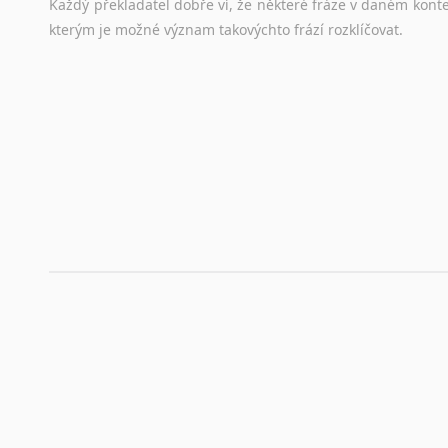
Každý
překladatel
dobře
ví,
že
některé
fráze
v
daném
kont
stejná
obecná
pravidla,
jako
pro
český
životopis.
Tak
dost
ot
kterým
je
možné
význam
takovýchto
frází
rozklíčovat.
Srovnávací slovníky
Úkolem
srovnávacích
slovníků
je
vyhledat
vhodná
synony
vždy
po
ruce.
Korektory pravopisu pro překladatele
Každý dělá chyby a překlepy a kdo tvrdí, že ne, neříká p
využití moderního softwaru, jenž pravopisné, gramatické n
automaticky opravit.
Rady a návody pro překladatele
Toužíte započít překladatelskou dráhu, ale nevíte, jak na 
raději kvůli osobnímu perfekcionismu, vlastnosti každému p
raději zkontrolovat? V takovém případě jste na správném mí