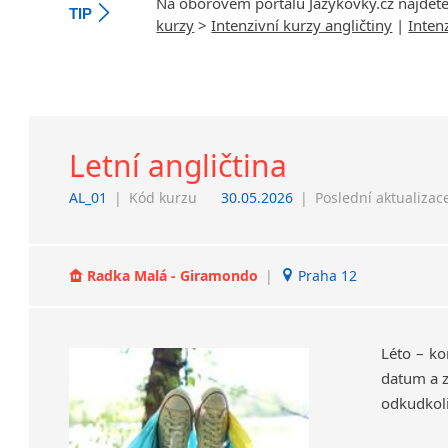
Na oborovém portálu Jazykovky.cz najdet
TIP
kurzy
>
Intenzivní kurzy angličtiny
|
Inten
Letní angličtina
AL_01
|
Kód kurzu
30.05.2026
|
Poslední aktualizac
Radka Malá - Giramondo
|
Praha 12
Léto – ko
datum a z