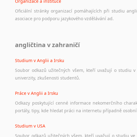
Organizace a instituce
Oficiální
stránky
organizací
pomáhajících
při
studiu
angli
asociace
pro
podporu
jazykového
vzdělávání
ad.
Diskusní fórum
angličtina v zahraničí
Ať
už
se
jedná
o
česká
diskusní
fóra
o
anglickém
jazyce
n
angličtině
na
různá
témata,
vše
naleznete
v
této
rubrice.
Studium v Anglii a Irsku
Soubor
odkazů
užitečných
všem,
kteří
uvažují
o
studiu
v
univerzity,
zkušenosti
studentů.
Práce v Anglii a Irsku
Odkazy
poskytující
cenné
informace
nekomerčního
chara
portály,
tipy,
kde
hledat
práci
na
internetu
případně
osobní
Studium v USA
Soubor
odkazů
užitečných
všem,
kteří
uvažují
o
studiu
ve