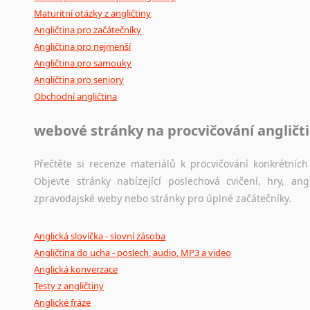
Maturitní otázky z angličtiny
Angličtina pro začátečníky
Angličtina pro nejmenší
Angličtina pro samouky
Angličtina pro seniory
Obchodní angličtina
webové stránky na procvičování angličt
Přečtěte si recenze materiálů k procvičování konkrétních 
Objevte stránky nabízející poslechová cvičení, hry, a
zpravodajské weby nebo stránky pro úplné začátečníky.
Anglická slovíčka - slovní zásoba
Angličtina do ucha - poslech, audio, MP3 a video
Anglická konverzace
Testy z angličtiny
Anglické fráze