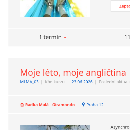
Zepta
1 termín
11
Moje léto, moje angličtina
MLMA_03
|
Kód kurzu
23.06.2026
|
Poslední aktual
Radka Malá - Giramondo
|
Praha 12
Asynchro