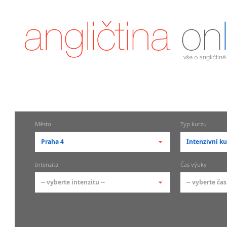
Město
Typ kurzu
Praha 4
Intenzivní ku
-- vyberte město --
-- vyberte 
Intenzita
Čas výuky
pražské městské části
základní 
-- vyberte intenzitu --
-- vyberte čas
Praha
Kurzy a
skupin
Praha 1
-- vyberte intenzitu --
-- vyberte
Individ
Praha 2
1-2 hodiny týdně
Ranní (zač
Firemní