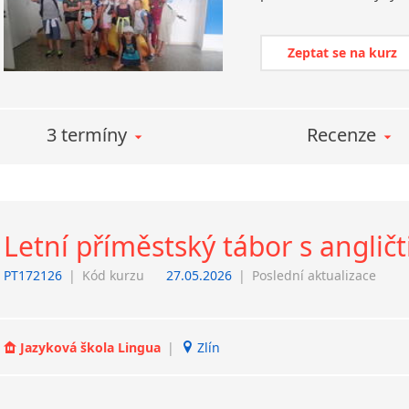
Zeptat se na kurz
3 termíny
Recenze
Letní příměstský tábor s anglič
PT172126
|
Kód kurzu
27.05.2026
|
Poslední aktualizace
Jazyková škola Lingua
|
Zlín