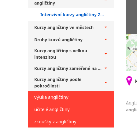
angličtiny
Intenzivní kurzy angličtiny Zlín + pokročilí
Kurzy angličtiny ve městech
Druhy kurzů angličtiny
Kurzy angličtiny s velkou
intenzitou
Kurzy angličtiny zaměřené na ...
Kurzy angličtiny podle
J
pokročilosti
výuka angličtiny
Angli
učitelé angličtiny
angli
zkoušky z angličtiny