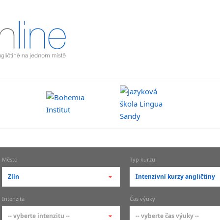
Město
Typ kurzu
Zlín
Intenzivní kurzy angličtiny
-- vyberte město --
-- vyberte typ --
Intenzita
Čas výuky
pražské městské části
základní členění kur
-- vyberte intenzitu --
-- vyberte čas výuky --