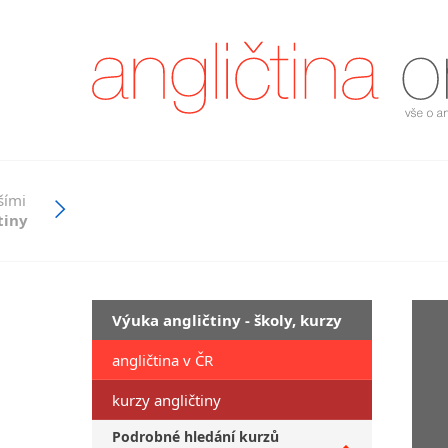
šími
tiny
Výuka angličtiny - školy, kurzy
angličtina v ČR
kurzy angličtiny
Podrobné hledání kurzů