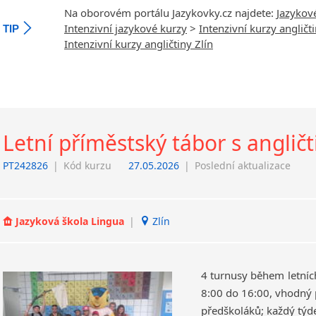
Na oborovém portálu Jazykovky.cz najdete:
Jazykov
Intenzivní jazykové kurzy
>
Intenzivní kurzy angličt
TIP
Intenzivní kurzy angličtiny Zlín
Letní příměstský tábor s anglič
PT242826
|
Kód kurzu
27.05.2026
|
Poslední aktualizace
Jazyková škola Lingua
|
Zlín
4 turnusy během letníc
8:00 do 16:00, vhodný p
předškoláků; každý týd