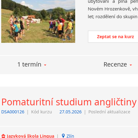
ubytování a plná pe
Novém Hrozenkově, vho
Zeptat se na kurz
1 termín
Recenze
Pomaturitní studium angličtin
DSA000126
|
Kód kurzu
27.05.2026
|
Poslední aktualizace
Jazyková škola Lingua
|
Zlín