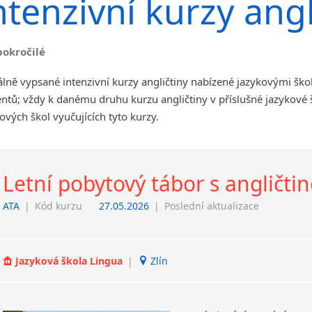
ntenzivní kurzy angl
angličtiny
Jihlava
malá města podle abecedy
pokročilé
Chomutov
Chrudim
lně vypsané intenzivní kurzy angličtiny nabízené jazykovými ško
Děčín
ntů; vždy k danému druhu kurzu angličtiny v příslušné jazykové
Hodonín
ových škol vyučujících tyto kurzy.
Klatovy
Kolín
Most
Letní pobytový tábor s angličti
Prostějov
Sedlčany
ATA
|
Kód kurzu
27.05.2026
|
Poslední aktualizace
Tišnov
Vysoká nad Labem
Jazyková škola Lingua
|
Zlín