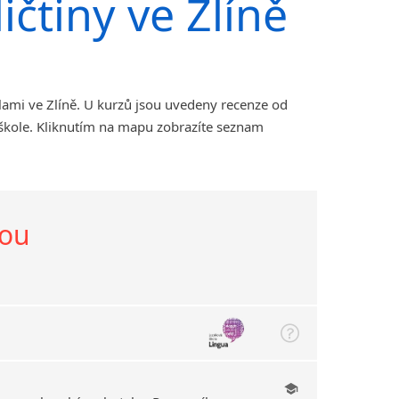
ičtiny ve Zlíně
lami ve Zlíně. U kurzů jsou uvedeny recenze od
 škole. Kliknutím na mapu zobrazíte seznam
nou