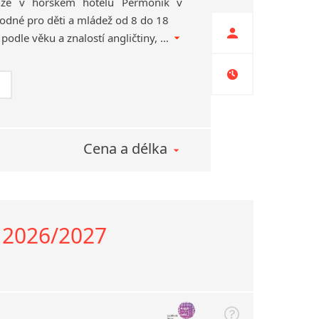
nze v horském hotelu Permoník v
dné pro děti a mládež od 8 do 18
let; rozdělení do skupin podle věku a znalostí angličtiny, celotáborová hra na téma „Podivný svět Tima Burtona“
Cena a délka
y 2026/2027