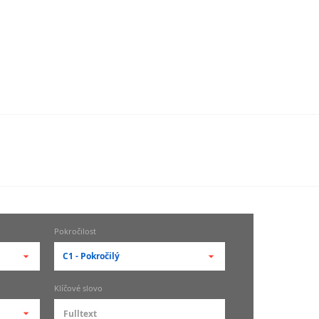
Pokročilost
C1 - Pokročilý
-- vyberte pokročilost --
Klíčové slovo
zů
kurz je pro studenty
pokročilosti