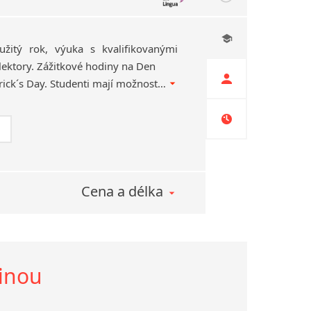
užitý rok, výuka s kvalifikovanými
lektory. Zážitkové hodiny na Den
díkůvzdání nebo St. Patrick´s Day. Studenti mají možnost udělat si zkoušku TOEIC anebo se připravit na cambridgeské zkoušky FCE či CAE.
Cena a délka
tinou