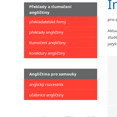
I
Překlady a tlumočení
angličtiny
pro 
překladatelské firmy
Aktuá
překlady angličtiny
stude
tlumočení angličtiny
jazyk
korektury angličtiny
Angličtina pro samouky
anglický rozcestník
učebnice angličtiny