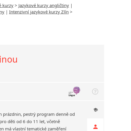
é kurzy
>
Jazykové kurzy angličtiny
|
iny
|
Intenzivní jazykové kurzy Zlín
>
tinou
h prázdnin, pestrý program denně od
ro děti od 6 do 11 let, včetně
en má vlastní tematické zaměření