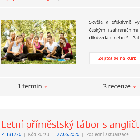
Skvěle a efektivně vy
českými i zahraničními 
Zeptat se na kurz
1 termín
3 recenze
Letní příměstský tábor s anglič
PT131726
|
Kód kurzu
27.05.2026
|
Poslední aktualizace