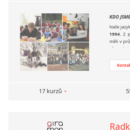
KDO JSM
Naše jazy
1994
. Z 
měli v pr
zůstavá do
Nabízíme j
jazykovýc
Konta
konverzač
zkoušky n
17 kurzů
5
DALŠÍ VZ
Na oblibě
workshop
Asistent
Radk
jsou dlou