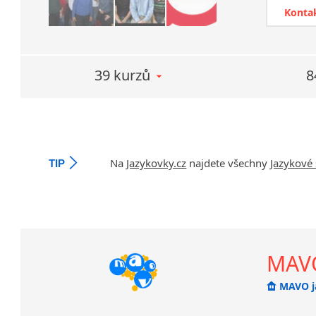
V článku 
Konta
dozvíte, n
využití těc
39 kurzů
8
Na
Jazykovky.cz
najdete všechny
Jazykové 
TIP
MAVO
MAVO j