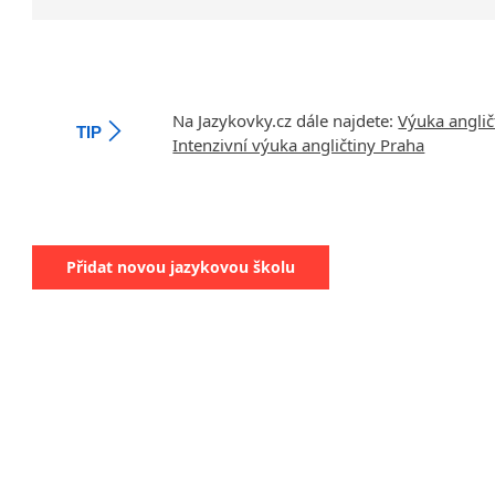
Přeč
LEKT
roz
Na Jazykovky.cz dále najdete:
Výuka anglič
TIP
doká
Intenzivní výuka angličtiny Praha
Jsm
6 me
V s
Přidat novou jazykovou školu
NAV
efek