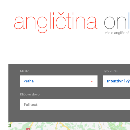
Město
Typ kurzu
Praha
Intenzivní vý
-- vyberte město --
-- vyberte
Klíčové slovo
pražské městské části
základní
Praha
Skupin
Praha 1
Individ
Praha 2
Firemní