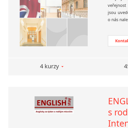
veřejnost
jsou uvede
o nás nale
Konta
4 kurzy
4
ENGL
s rod
Inte