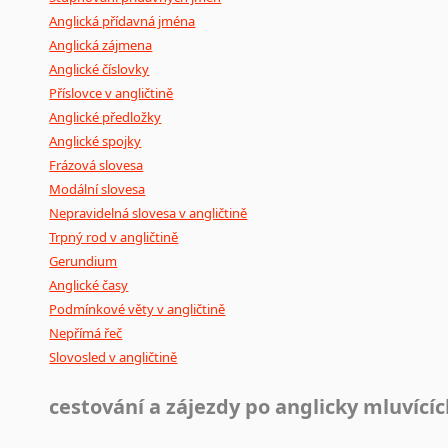
Anglická přídavná jména
Anglická zájmena
Anglické číslovky
Příslovce v angličtině
Anglické předložky
Anglické spojky
Frázová slovesa
Modální slovesa
Nepravidelná slovesa v angličtině
Trpný rod v angličtině
Gerundium
Anglické časy
Podmínkové věty v angličtině
Nepřímá řeč
Slovosled v angličtině
cestování a zájezdy po anglicky mluvící