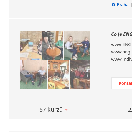
Praha
Co je EN
www.ENGLI
www.angli
www.indivi
ENGLISH
individu
výukový 
Vám 100%
Konta
Jako prv
angličtin
JEDEN NA
57 kurzů
2
Intenzivn
1.
Nebojí