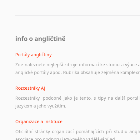
info o angličtině
Portály angličtiny
Zde
naleznete
nejlepší
zdroje
informací
ke
studiu
a
výuce
anglické
portály
apod.
Rubrika
obsahuje
zejména
komplexn
Rozcestníky AJ
Rozcestníky,
podobné
jako
je
tento,
s
tipy
na
další
portál
jazykem
a
jeho
využitím.
Organizace a instituce
Oficiální
stránky
organizací
pomáhajících
při
studiu
angli
asociace
pro
podporu
jazykového
vzdělávání
ad.