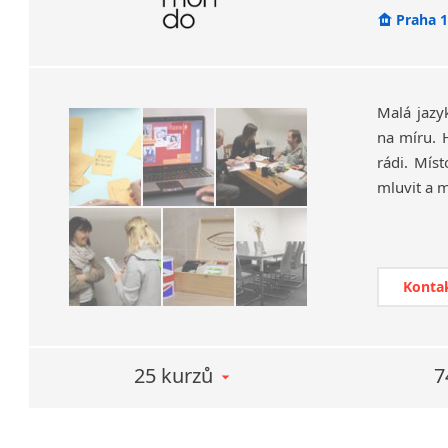
absolvova
Praha 
Efektivní 
Malá jazy
na míru. H
rádi. Mís
mluvit a 
Přesvědč
věnovat 
logistice,
Konta
přímo pro
s odpovíd
Nabízíme 
25 kurzů
7
češtiny p
Před začá