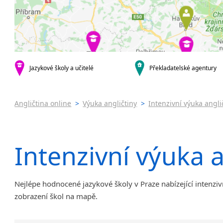
Praha 4
Online 
Praha 5
Výuka a
Praha 6
Výuka a
Praha 10
JŠ nabíze
Pomatur
krajská města
Brno
Jazykov
Jazykové školy a učitelé
Překladatelské agentury
Ostrava
Víkend
Plzeň
Intenzi
Angličtina online
>
Výuka angličtiny
>
Intenzivní výuka angli
Liberec
Olomouc
Hradec Králové
Intenzivní výuka a
České Budějovice
Pardubice
Zlín
Karlovy Vary
Nejlépe hodnocené jazykové školy v Praze nabízející intenzivn
Jihlava
zobrazení škol na mapě.
malá města podle abecedy
Chomutov