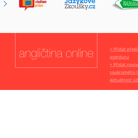
+ Přidat přek
agenturu
+ Přidat novo
soukromého l
Aktuálnost ú