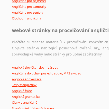
Angličtina pro nejmenší
Angličtina pro samouky
Angličtina pro seniory
Obchodní angličtina
webové stránky na procvičování angličt
Přečtěte si recenze materiálů k procvičování konkrétních 
Objevte stránky nabízející poslechová cvičení, hry, a
zpravodajské weby nebo stránky pro úplné začátečníky.
Anglická slovíčka - slovní zásoba
Angličtina do ucha - poslech, audio, MP3 a video
Anglická konverzace
Testy z angličtiny
Anglické fráze
Anglická gramatika
Členy v angličtině
Stupňování přídavných jmen