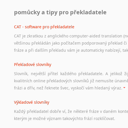
Práce v USA
pomůcky a tipy pro překladatele
Odkazy
poskytující
cenné
informace
nekomerčního
charak
hledat
práci
na
internetu
případně
osobní
zkušenosti
ostat
CAT - software pro překladatele
CAT je zkratkou z anglického computer-aided translation (ne
Studium v Austrálii
většinou překládán jako počítačem podporovaný překlad či
Soubor
odkazů
užitečných
všem,
kteří
uvažují
o
studiu
v
Aus
fráze a při dalším překladu vám je automaticky nabízejí, ta
a
zázemí,
australské
univerzity
a
samozřejmě
i
osobní
zkuš
Překladové slovníky
Práce v Austrálii
Slovník, největší přítel každého překladatele. A jelikož
Odkazy
poskytující
cenné
informace
nekomerčního
charak
kvalitních online překladových slovníků již nemusíte únavn
hledat
práci
na
internetu
případně
osobní
zkušenosti
ostat
frázi a dřív, než řeknete švec, vyskočí vám hledaný výraz.
Životopis v angličtině
Výkladové slovníky
Hledáte-li
si
práci
v
zahraničí,
bez
životopisu
v
angličtině
s
Každý
překladatel
dobře
ví,
že
některé
fráze
v
daném
kont
stejná
obecná
pravidla,
jako
pro
český
životopis.
Tak
dost
ot
kterým
je
možné
význam
takovýchto
frází
rozklíčovat.