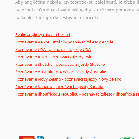
Aby angličtina nebyla jen teoretickou záležitostí, je třeba j
naleznete různé cestovatelské weby, které vám pomohou vy
na konkrétní zájezdy cestovních kanceláří.
Reálie anglicky mluvících zemí
Poznáváme Velkou Británii - poznávací zájezdy Anglie
Poznáváme USA - poznávací zájezdy USA
Poznáváme Irsko - poznávací zájezdy Irsko
Poznáváme Skotsko - poznávací zájezdy Skotsko
Poznáváme Austrálii - poznávací zájezdy Austrálie
Poznáváme Nový Zéland - poznávací zájezdy Nový Zéland
Poznáváme Kanadu - poznávací zájezdy Kanada
Poznáváme Jihoafrickou republiku - poznávací zájezdy Jihoafrická r