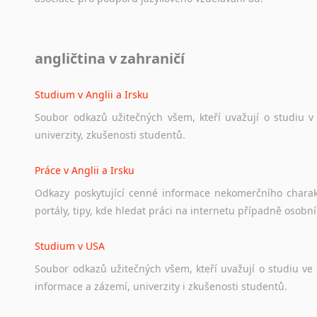
Diskusní fórum
angličtina v zahraničí
Ať
už
se
jedná
o
česká
diskusní
fóra
o
anglickém
jazyce
n
angličtině
na
různá
témata,
vše
naleznete
v
této
rubrice.
Studium v Anglii a Irsku
Soubor
odkazů
užitečných
všem,
kteří
uvažují
o
studiu
v
univerzity,
zkušenosti
studentů.
Práce v Anglii a Irsku
Odkazy
poskytující
cenné
informace
nekomerčního
chara
portály,
tipy,
kde
hledat
práci
na
internetu
případně
osobní
Studium v USA
Soubor
odkazů
užitečných
všem,
kteří
uvažují
o
studiu
ve
informace
a
zázemí,
univerzity
i
zkušenosti
studentů.