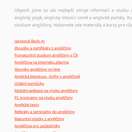
korpusů, jež umožňují třeba vyhledávání slov a slovních spo
původního zdroje textu.
Objevili jsme za vás nejlepší zdroje informací o studi
anglický jazyk, anglicky mluvící země a anglické portály.
Ostatní pomůcky pro překladatele
studium angličtiny. Naleznete zde materiály a kurzy pro rů
Mix
pomůcek,
jež
mají
potenciál
pomoci
překladateli
v
je
Jazykové školy AJ
poradny
a
pravidla
pravopisu
nebo
stylistické
příručky.
Zkoušky a certifikáty z angličtiny
Pomaturitní studium angličtiny v ČR
Angličtina na internetu zdarma
Slovníky angličtiny on-line
Anglická literatura - knihy v angličtině
Učební pomůcky
Mobilní aplikace na výuku angličtiny
PC programy na výuku angličtiny
Anglické texty
Referáty a seminárky do angličtiny
Maturitní otázky z angličtiny
Angličtina pro začátečníky