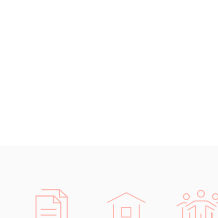
Chrudim
Děčín
Hodonín
Klatovy
Kolín
Most
Prostějov
Sedlčany
Tišnov
Vysoká nad Labem