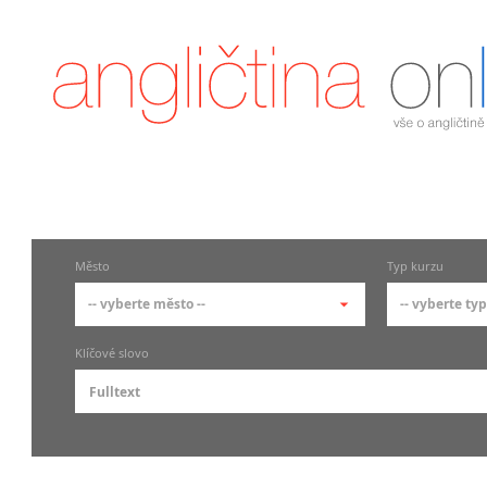
Město
Typ kurzu
-- vyberte město --
-- vyberte typ
-- vyberte město --
-- vyberte
Klíčové slovo
pražské městské části
základní
Praha
Skupin
Praha 1
Individ
Praha 2
Firemní