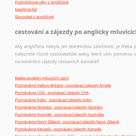
Podmínkové věty v angličtině
Nepřímá řeč
Slovosled v angličtině
cestování a zájezdy po anglicky mluvící
Aby angličtina nebyla jen teoretickou záležitostí, je třeba j
naleznete různé cestovatelské weby, které vám pomohou vy
na konkrétní zájezdy cestovních kanceláří.
Reálie anglicky mluvících zemí
Poznáváme Velkou Británii - poznávací zájezdy Anglie
Poznáváme USA - poznávací zájezdy USA
Poznáváme Irsko - poznávací zájezdy Irsko
Poznáváme Skotsko - poznávací zájezdy Skotsko
Poznáváme Austrálii - poznávací zájezdy Austrálie
Poznáváme Nový Zéland - poznávací zájezdy Nový Zéland
Poznáváme Kanadu - poznávací zájezdy Kanada