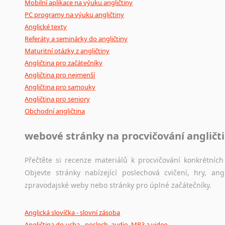
Mobilní aplikace na výuku angličtiny
PC programy na výuku angličtiny
Anglické texty
Referáty a seminárky do angličtiny
Maturitní otázky z angličtiny
Angličtina pro začátečníky
Angličtina pro nejmenší
Angličtina pro samouky
Angličtina pro seniory
Obchodní angličtina
webové stránky na procvičování angličt
Přečtěte si recenze materiálů k procvičování konkrétních 
Objevte stránky nabízející poslechová cvičení, hry, a
zpravodajské weby nebo stránky pro úplné začátečníky.
Anglická slovíčka - slovní zásoba
Angličtina do ucha - poslech, audio, MP3 a video