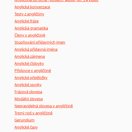
Anglická konverzace
Testy z angličtiny
Anglické fráze
Anglická gramatika
Členy v angličtině
Stupňování přídavných jmen
Anglická přídavná jména
Anglická zájmena
Anglické číslovky
Příslovce v angličtině
Anglické předložky
Anglické spojky
Frázová slovesa
Modální slovesa
Nepravidelná slovesa v angličtině
Trpný rod v angličtině
Gerundium
Anglické časy