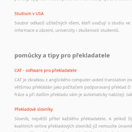
Studium v USA
Soubor
odkazů
užitečných
všem,
kteří
uvažují
o
studiu
ve
informace
a
zázemí,
univerzity
i
zkušenosti
studentů.
Práce v USA
pomůcky a tipy pro překladatele
Odkazy
poskytující
cenné
informace
nekomerčního
charak
hledat
práci
na
internetu
případně
osobní
zkušenosti
ostat
CAT - software pro překladatele
CAT je zkratkou z anglického computer-aided translation (ne
Studium v Austrálii
většinou překládán jako počítačem podporovaný překlad či
Soubor
odkazů
užitečných
všem,
kteří
uvažují
o
studiu
v
Aus
fráze a při dalším překladu vám je automaticky nabízejí, ta
a
zázemí,
australské
univerzity
a
samozřejmě
i
osobní
zkuš
Překladové slovníky
Práce v Austrálii
Slovník, největší přítel každého překladatele. A jelikož
Odkazy
poskytující
cenné
informace
nekomerčního
charak
kvalitních online překladových slovníků již nemusíte únavn
hledat
práci
na
internetu
případně
osobní
zkušenosti
ostat