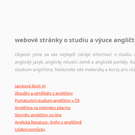
raději kvůli osobnímu perfekcionismu, vlastnosti každému p
raději zkontrolovat? V takovém případě jste na správném mí
Jazykové korpusy
webové stránky o studiu a výuce angličt
Jazykový korpus je elektronický soubor autentických tex
korpusů, jež umožňují třeba vyhledávání slov a slovních spo
původního zdroje textu.
Objevili jsme za vás nejlepší zdroje informací o studi
anglický jazyk, anglicky mluvící země a anglické portály.
Ostatní pomůcky pro překladatele
studium angličtiny. Naleznete zde materiály a kurzy pro rů
Mix
pomůcek,
jež
mají
potenciál
pomoci
překladateli
v
je
Jazykové školy AJ
poradny
a
pravidla
pravopisu
nebo
stylistické
příručky.
Zkoušky a certifikáty z angličtiny
Pomaturitní studium angličtiny v ČR
Angličtina na internetu zdarma
Slovníky angličtiny on-line
Anglická literatura - knihy v angličtině
Učební pomůcky