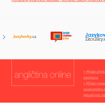
Poznáváme Jihoafrickou republiku - poznávací zájezdy Jihoafrická r
+ Přidat přek
agenturu
+ Přidat novo
soukromého l
Aktuálnost ú