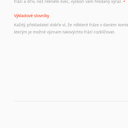
frázi a dřív, než řeknete švec, vyskočí vám hledaný výraz.
Životopis v angličtině
Výkladové slovníky
Hledáte-li
si
práci
v
zahraničí,
bez
životopisu
v
angličtině
s
Každý
překladatel
dobře
ví,
že
některé
fráze
v
daném
kont
stejná
obecná
pravidla,
jako
pro
český
životopis.
Tak
dost
ot
kterým
je
možné
význam
takovýchto
frází
rozklíčovat.
Srovnávací slovníky
Úkolem
srovnávacích
slovníků
je
vyhledat
vhodná
synony
vždy
po
ruce.
Korektory pravopisu pro překladatele
Každý dělá chyby a překlepy a kdo tvrdí, že ne, neříká p
využití moderního softwaru, jenž pravopisné, gramatické n
automaticky opravit.
Rady a návody pro překladatele
Toužíte započít překladatelskou dráhu, ale nevíte, jak na 