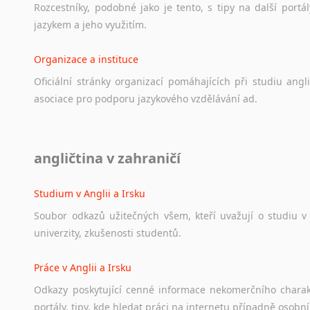
Rozcestníky,
podobné
jako
je
tento,
s
tipy
na
další
portál
jazykem
a
jeho
využitím.
Organizace a instituce
Oficiální
stránky
organizací
pomáhajících
při
studiu
angli
asociace
pro
podporu
jazykového
vzdělávání
ad.
Diskusní fórum
angličtina v zahraničí
Ať
už
se
jedná
o
česká
diskusní
fóra
o
anglickém
jazyce
n
angličtině
na
různá
témata,
vše
naleznete
v
této
rubrice.
Studium v Anglii a Irsku
Soubor
odkazů
užitečných
všem,
kteří
uvažují
o
studiu
v
univerzity,
zkušenosti
studentů.
Práce v Anglii a Irsku
Odkazy
poskytující
cenné
informace
nekomerčního
chara
portály,
tipy,
kde
hledat
práci
na
internetu
případně
osobní