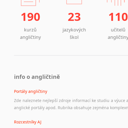
190
23
110
kurzů
jazykových
učitelů
angličtiny
škol
angličtin
info o angličtině
Portály angličtiny
Zde
naleznete
nejlepší
zdroje
informací
ke
studiu
a
výuce
anglické
portály
apod.
Rubrika
obsahuje
zejména
komplexn
Rozcestníky AJ