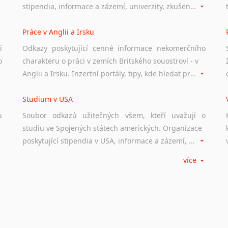
stipendia, informace a zázemí, univerzity, zkušenosti studentů.
Práce v Anglii a Irsku
í
Odkazy poskytující cenné informace nekomerčního
o
charakteru o práci v zemích Britského souostroví - v
Anglii a Irsku. Inzertní portály, tipy, kde hledat práci na internetu případně osobní zkušenosti ostatních.
Studium v USA
u
Soubor odkazů užitečných všem, kteří uvažují o
studiu ve Spojených státech amerických. Organizace
poskytující stipendia v USA, informace a zázemí, univerzity i zkušenosti studentů.
více
Práce v USA
m
Odkazy poskytující cenné informace nekomerčního
charakteru o práci ve Spojených státech amerických.
Inzertní portály, tipy, kde hledat práci na internetu případně osobní zkušenosti ostatních.