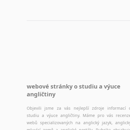
webové stránky o studiu a výuce
angličtiny
Objevili jsme za vás nejlepší zdroje informací 
studiu a výuce angličtiny. Máme pro vás recenz
webů specializovaných na anglický jazyk, anglick
mluvící země a anglické portály. Rubrika obsahuj