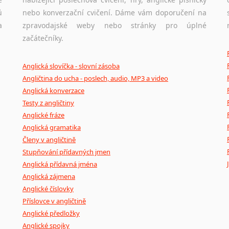
ů
nebo konverzační cvičení. Dáme vám doporučení na
a
zpravodajské weby nebo stránky pro úplné
začátečníky.
Anglická slovíčka - slovní zásoba
Angličtina do ucha - poslech, audio, MP3 a video
Anglická konverzace
Testy z angličtiny
Anglické fráze
Anglická gramatika
Členy v angličtině
Stupňování přídavných jmen
Anglická přídavná jména
Anglická zájmena
Anglické číslovky
Příslovce v angličtině
Anglické předložky
Anglické spojky