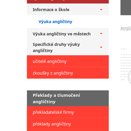
Informace o škole
Výuka angličtiny
Angli
Výuka angličtiny ve městech
Specifické druhy výuky
angličtiny
učitelé angličtiny
zkoušky z angličtiny
Překlady a tlumočení
angličtiny
překladatelské firmy
překlady angličtiny