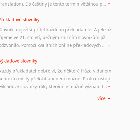
translation). Do češtiny je tento termín většinou překládán jako počítačem podporovaný překlad či překlad podporovaný počítačem. Nástroje CAT ukládají překládané fráze a při dalším překladu vám je automaticky nabízejí, takže se již nemusíte zdržovat s jejich dalším překládáním.
Překladové slovníky
Slovník, největší přítel každého překladatele. A jelikož
žijeme ve 21. století, běžným knižním slovníkům již
odzvonilo. Pomocí kvalitních online překladových slovníků již nemusíte únavně listovat alfabetickým schématem uspořádání, stačí napsat vstupní frázi a dřív, než řeknete švec, vyskočí vám hledaný výraz.
Výkladové slovníky
Každý překladatel dobře ví, že některé fráze v daném
kontextu místy přeložit ani není možné. Proto existují
výkladové slovníky, díky kterým je možné význam takovýchto frází rozklíčovat.
více
Srovnávací slovníky
Úkolem srovnávacích slovníků je vyhledat vhodná
synonyma v daném kontextu, aby měl překladatel
široké možnosti záměny slov vždy po ruce.