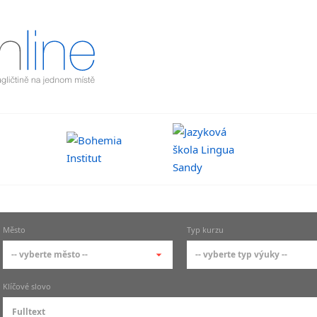
Město
Typ kurzu
-- vyberte město --
-- vyberte typ výuky --
-- vyberte město --
-- vyberte typ výuky --
Klíčové slovo
pražské městské části
základní členění výu