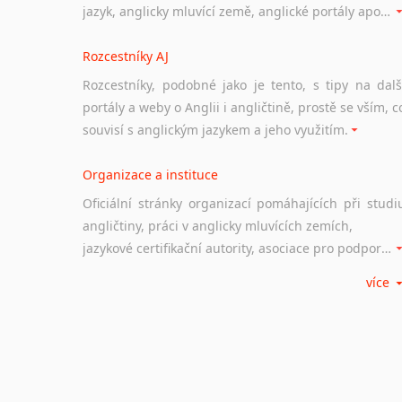
jazyk, anglicky mluvící země, anglické portály apod. Rubrika obsahuje zejména komplexní a maximálně kvalitní stránky využitelné ke studiu angličtiny.
Rozcestníky AJ
Rozcestníky, podobné jako je tento, s tipy na dalš
portály a weby o Anglii i angličtině, prostě se vším, c
souvisí s anglickým jazykem a jeho využitím.
Organizace a instituce
Oficiální stránky organizací pomáhajících při studi
angličtiny, práci v anglicky mluvících zemích,
jazykové certifikační autority, asociace pro podporu jazykového vzdělávání ad.
více
Diskusní fórum
Ať už se jedná o česká diskusní fóra o anglické
jazyce nebo světová diskusní fóra na téma angličtiny
nebo prostě jen "pokec" v angličtině na různá témata, vše naleznete v této rubrice.