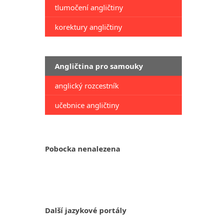
tlumočení angličtiny
korektury angličtiny
Angličtina pro samouky
anglický rozcestník
učebnice angličtiny
Pobocka nenalezena
Další jazykové portály