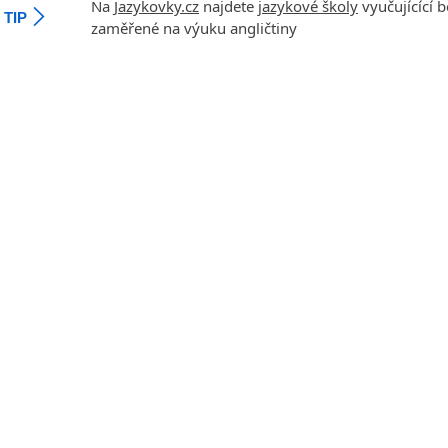
Na
Jazykovky.cz
najdete
jazykové školy
vyučujícící 
TIP
Jihlava
zaměřené na výuku angličtiny
malá města podle abecedy
Chomutov
Chrudim
Děčín
Hodonín
Klatovy
Kolín
Most
Prostějov
Sedlčany
Tišnov
Vysoká nad Labem