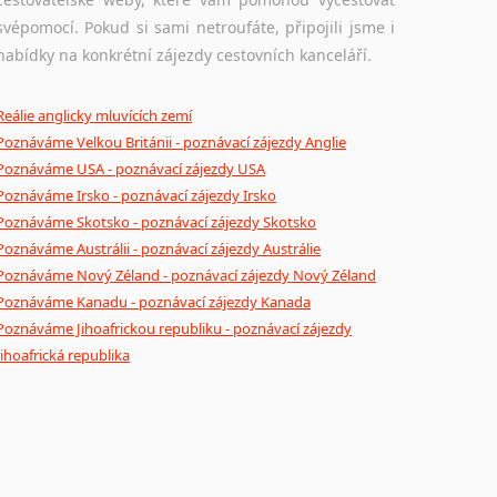
Mix pomůcek, jež mají potenciál pomoci překladateli
svépomocí. Pokud si sami netroufáte, připojili jsme i
v jeho činnosti. Může se jednat o technické pomůcky
nabídky na konkrétní zájezdy cestovních kanceláří.
a software, jazykové poradny a pravidla pravopisu nebo stylistické příručky.
Reálie anglicky mluvících zemí
Poznáváme Velkou Británii - poznávací zájezdy Anglie
Poznáváme USA - poznávací zájezdy USA
Poznáváme Irsko - poznávací zájezdy Irsko
Poznáváme Skotsko - poznávací zájezdy Skotsko
Poznáváme Austrálii - poznávací zájezdy Austrálie
Poznáváme Nový Zéland - poznávací zájezdy Nový Zéland
Poznáváme Kanadu - poznávací zájezdy Kanada
Poznáváme Jihoafrickou republiku - poznávací zájezdy
Jihoafrická republika