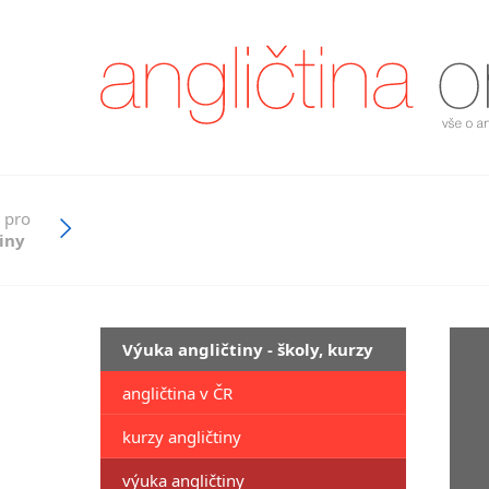
 pro
iny
Výuka angličtiny - školy, kurzy
angličtina v ČR
kurzy angličtiny
výuka angličtiny