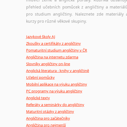
přehled učebních pomůcek z angličtiny a materiál
pro studium angličtiny. Naleznete zde materiály 
kurzy pro různé věkové skupiny.
Jazykové školy AJ
Zkoušky a certifikáty z angličtiny
Pomaturitní studium angličtiny v ČR
Angličtina na internetu zdarma
Slovníky angličtiny on-line
Anglická literatura - knihy v angličtině
Učební pomůcky
Mobilní aplikace na výuku angličtiny
PC programy na výuku angličtiny
Anglické texty
Referáty a seminárky do angličtiny
Maturitní otázky z angličtiny
Angličtina pro začátečníky
Angličtina pro nejmenší