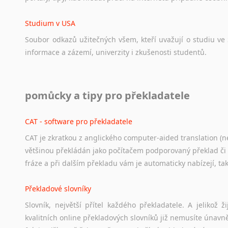
Studium v USA
Soubor
odkazů
užitečných
všem,
kteří
uvažují
o
studiu
ve
informace
a
zázemí,
univerzity
i
zkušenosti
studentů.
Práce v USA
pomůcky a tipy pro překladatele
Odkazy
poskytující
cenné
informace
nekomerčního
charak
hledat
práci
na
internetu
případně
osobní
zkušenosti
ostat
CAT - software pro překladatele
CAT je zkratkou z anglického computer-aided translation (ne
Studium v Austrálii
většinou překládán jako počítačem podporovaný překlad či
Soubor
odkazů
užitečných
všem,
kteří
uvažují
o
studiu
v
Aus
fráze a při dalším překladu vám je automaticky nabízejí, ta
a
zázemí,
australské
univerzity
a
samozřejmě
i
osobní
zkuš
Překladové slovníky
Práce v Austrálii
Slovník, největší přítel každého překladatele. A jelikož
Odkazy
poskytující
cenné
informace
nekomerčního
charak
kvalitních online překladových slovníků již nemusíte únavn
hledat
práci
na
internetu
případně
osobní
zkušenosti
ostat