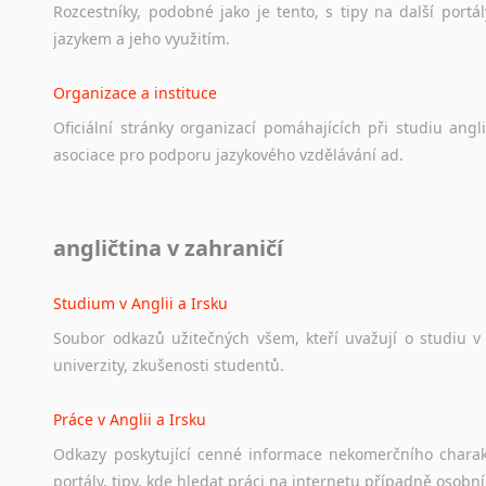
Rozcestníky,
podobné
jako
je
tento,
s
tipy
na
další
portál
jazykem
a
jeho
využitím.
Organizace a instituce
Oficiální
stránky
organizací
pomáhajících
při
studiu
angli
asociace
pro
podporu
jazykového
vzdělávání
ad.
Diskusní fórum
angličtina v zahraničí
Ať
už
se
jedná
o
česká
diskusní
fóra
o
anglickém
jazyce
n
angličtině
na
různá
témata,
vše
naleznete
v
této
rubrice.
Studium v Anglii a Irsku
Soubor
odkazů
užitečných
všem,
kteří
uvažují
o
studiu
v
univerzity,
zkušenosti
studentů.
Práce v Anglii a Irsku
Odkazy
poskytující
cenné
informace
nekomerčního
chara
portály,
tipy,
kde
hledat
práci
na
internetu
případně
osobní