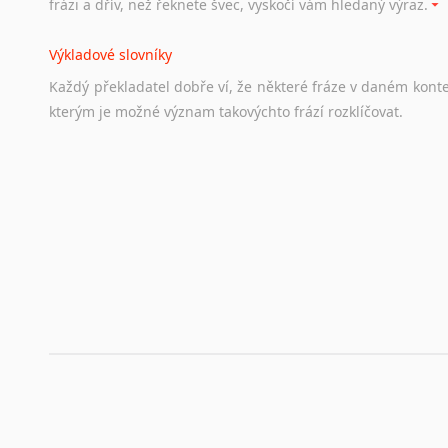
frázi a dřív, než řeknete švec, vyskočí vám hledaný výraz.
Životopis v angličtině
Výkladové slovníky
Hledáte-li
si
práci
v
zahraničí,
bez
životopisu
v
angličtině
s
Každý
překladatel
dobře
ví,
že
některé
fráze
v
daném
kont
stejná
obecná
pravidla,
jako
pro
český
životopis.
Tak
dost
ot
kterým
je
možné
význam
takovýchto
frází
rozklíčovat.
Srovnávací slovníky
Úkolem
srovnávacích
slovníků
je
vyhledat
vhodná
synony
vždy
po
ruce.
Korektory pravopisu pro překladatele
Každý dělá chyby a překlepy a kdo tvrdí, že ne, neříká p
využití moderního softwaru, jenž pravopisné, gramatické n
automaticky opravit.
Rady a návody pro překladatele
Toužíte započít překladatelskou dráhu, ale nevíte, jak na 