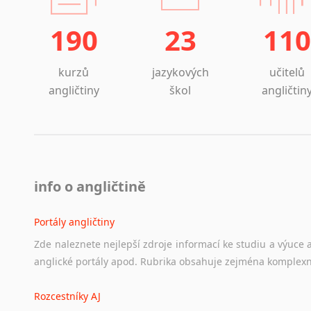
190
23
110
kurzů
jazykových
učitelů
angličtiny
škol
angličtin
info o angličtině
Portály angličtiny
Zde
naleznete
nejlepší
zdroje
informací
ke
studiu
a
výuce
anglické
portály
apod.
Rubrika
obsahuje
zejména
komplexn
Rozcestníky AJ