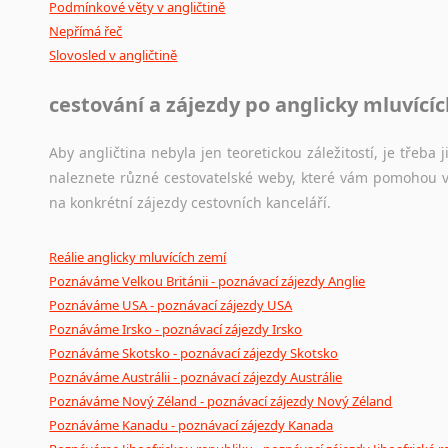
Podmínkové věty v angličtině
Nepřímá řeč
Slovosled v angličtině
cestování a zájezdy po anglicky mluvící
Aby angličtina nebyla jen teoretickou záležitostí, je třeba j
naleznete různé cestovatelské weby, které vám pomohou vy
na konkrétní zájezdy cestovních kanceláří.
Reálie anglicky mluvících zemí
Poznáváme Velkou Británii - poznávací zájezdy Anglie
Poznáváme USA - poznávací zájezdy USA
Poznáváme Irsko - poznávací zájezdy Irsko
Poznáváme Skotsko - poznávací zájezdy Skotsko
Poznáváme Austrálii - poznávací zájezdy Austrálie
Poznáváme Nový Zéland - poznávací zájezdy Nový Zéland
Poznáváme Kanadu - poznávací zájezdy Kanada