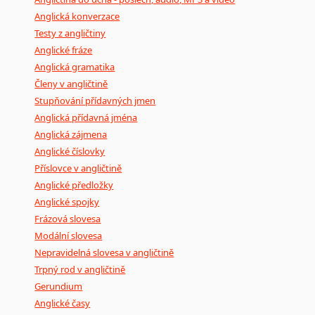
Anglická konverzace
Testy z angličtiny
Anglické fráze
Anglická gramatika
Členy v angličtině
Stupňování přídavných jmen
Anglická přídavná jména
Anglická zájmena
Anglické číslovky
Příslovce v angličtině
Anglické předložky
Anglické spojky
Frázová slovesa
Modální slovesa
Nepravidelná slovesa v angličtině
Trpný rod v angličtině
Gerundium
Anglické časy