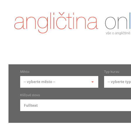
Město
Typ kurzu
-- vyberte město --
-- vyberte typ
-- vyberte město --
-- vyberte
Klíčové slovo
pražské městské části
základní
Praha
Skupin
Praha 1
Individ
Praha 2
Firemní