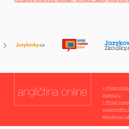
Poznáváme Jihoafrickou republiku - poznávací zájezdy Jihoafrická r
+ Přidat přek
agenturu
+ Přidat novo
soukromého l
Aktuálnost ú