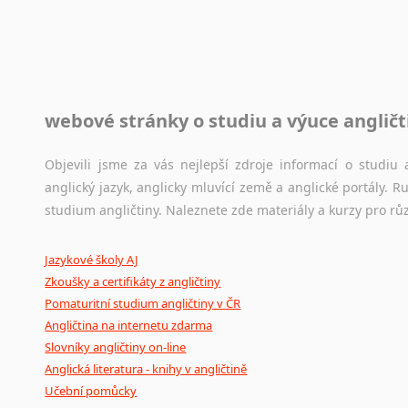
raději kvůli osobnímu perfekcionismu, vlastnosti každému p
raději zkontrolovat? V takovém případě jste na správném mí
Jazykové korpusy
webové stránky o studiu a výuce angličt
Jazykový korpus je elektronický soubor autentických tex
korpusů, jež umožňují třeba vyhledávání slov a slovních spo
původního zdroje textu.
Objevili jsme za vás nejlepší zdroje informací o studi
anglický jazyk, anglicky mluvící země a anglické portály.
Ostatní pomůcky pro překladatele
studium angličtiny. Naleznete zde materiály a kurzy pro rů
Mix
pomůcek,
jež
mají
potenciál
pomoci
překladateli
v
je
Jazykové školy AJ
poradny
a
pravidla
pravopisu
nebo
stylistické
příručky.
Zkoušky a certifikáty z angličtiny
Pomaturitní studium angličtiny v ČR
Angličtina na internetu zdarma
Slovníky angličtiny on-line
Anglická literatura - knihy v angličtině
Učební pomůcky