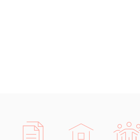
Chrudim
Děčín
Hodonín
Klatovy
Kolín
Most
Prostějov
Sedlčany
Tišnov
Vysoká nad Labem