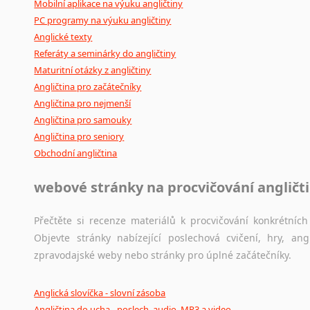
Mobilní aplikace na výuku angličtiny
PC programy na výuku angličtiny
Anglické texty
Referáty a seminárky do angličtiny
Maturitní otázky z angličtiny
Angličtina pro začátečníky
Angličtina pro nejmenší
Angličtina pro samouky
Angličtina pro seniory
Obchodní angličtina
webové stránky na procvičování angličt
Přečtěte si recenze materiálů k procvičování konkrétních 
Objevte stránky nabízející poslechová cvičení, hry, a
zpravodajské weby nebo stránky pro úplné začátečníky.
Anglická slovíčka - slovní zásoba
Angličtina do ucha - poslech, audio, MP3 a video