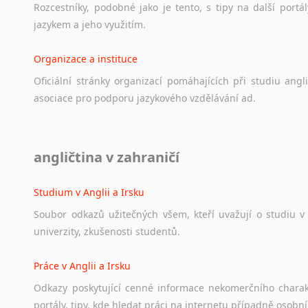
Rozcestníky,
podobné
jako
je
tento,
s
tipy
na
další
portál
jazykem
a
jeho
využitím.
Organizace a instituce
Oficiální
stránky
organizací
pomáhajících
při
studiu
angli
asociace
pro
podporu
jazykového
vzdělávání
ad.
Diskusní fórum
angličtina v zahraničí
Ať
už
se
jedná
o
česká
diskusní
fóra
o
anglickém
jazyce
n
angličtině
na
různá
témata,
vše
naleznete
v
této
rubrice.
Studium v Anglii a Irsku
Soubor
odkazů
užitečných
všem,
kteří
uvažují
o
studiu
v
univerzity,
zkušenosti
studentů.
Práce v Anglii a Irsku
Odkazy
poskytující
cenné
informace
nekomerčního
chara
portály,
tipy,
kde
hledat
práci
na
internetu
případně
osobní