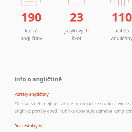
190
23
110
kurzů
jazykových
učitelů
angličtiny
škol
angličtin
info o angličtině
Portály angličtiny
Zde
naleznete
nejlepší
zdroje
informací
ke
studiu
a
výuce
anglické
portály
apod.
Rubrika
obsahuje
zejména
komplexn
Rozcestníky AJ