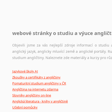
raději kvůli osobnímu perfekcionismu, vlastnosti každému p
raději zkontrolovat? V takovém případě jste na správném mí
Jazykové korpusy
webové stránky o studiu a výuce angličt
Jazykový korpus je elektronický soubor autentických tex
korpusů, jež umožňují třeba vyhledávání slov a slovních spo
původního zdroje textu.
Objevili jsme za vás nejlepší zdroje informací o studi
anglický jazyk, anglicky mluvící země a anglické portály.
Ostatní pomůcky pro překladatele
studium angličtiny. Naleznete zde materiály a kurzy pro rů
Mix
pomůcek,
jež
mají
potenciál
pomoci
překladateli
v
je
Jazykové školy AJ
poradny
a
pravidla
pravopisu
nebo
stylistické
příručky.
Zkoušky a certifikáty z angličtiny
Pomaturitní studium angličtiny v ČR
Angličtina na internetu zdarma
Slovníky angličtiny on-line
Anglická literatura - knihy v angličtině
Učební pomůcky