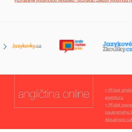
Poznáváme Jihoafrickou republiku - poznávací zájezdy Jihoafrická r
+ Přidat přek
agenturu
+ Přidat novo
soukromého l
Aktuálnost ú