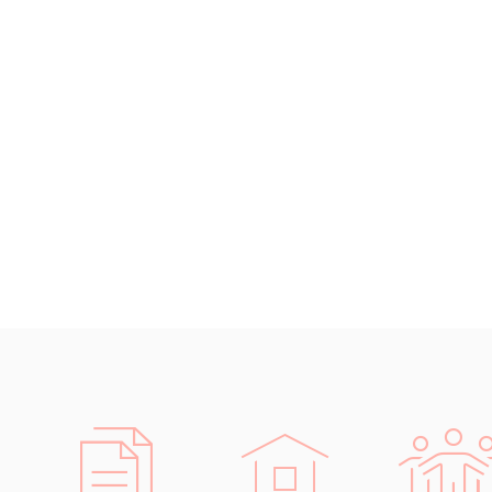
Chrudim
Děčín
Hodonín
Klatovy
Kolín
Most
Prostějov
Sedlčany
Tišnov
Vysoká nad Labem