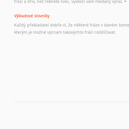
frázi a dřív, než řeknete švec, vyskočí vám hledaný výraz.
Životopis v angličtině
Výkladové slovníky
Hledáte-li
si
práci
v
zahraničí,
bez
životopisu
v
angličtině
s
Každý
překladatel
dobře
ví,
že
některé
fráze
v
daném
kont
stejná
obecná
pravidla,
jako
pro
český
životopis.
Tak
dost
ot
kterým
je
možné
význam
takovýchto
frází
rozklíčovat.
Srovnávací slovníky
Úkolem
srovnávacích
slovníků
je
vyhledat
vhodná
synony
vždy
po
ruce.
Korektory pravopisu pro překladatele
Každý dělá chyby a překlepy a kdo tvrdí, že ne, neříká p
využití moderního softwaru, jenž pravopisné, gramatické n
automaticky opravit.
Rady a návody pro překladatele
Toužíte započít překladatelskou dráhu, ale nevíte, jak na 