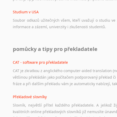
Studium v USA
Soubor
odkazů
užitečných
všem,
kteří
uvažují
o
studiu
ve
informace
a
zázemí,
univerzity
i
zkušenosti
studentů.
Práce v USA
pomůcky a tipy pro překladatele
Odkazy
poskytující
cenné
informace
nekomerčního
charak
hledat
práci
na
internetu
případně
osobní
zkušenosti
ostat
CAT - software pro překladatele
CAT je zkratkou z anglického computer-aided translation (ne
Studium v Austrálii
většinou překládán jako počítačem podporovaný překlad či
Soubor
odkazů
užitečných
všem,
kteří
uvažují
o
studiu
v
Aus
fráze a při dalším překladu vám je automaticky nabízejí, ta
a
zázemí,
australské
univerzity
a
samozřejmě
i
osobní
zkuš
Překladové slovníky
Práce v Austrálii
Slovník, největší přítel každého překladatele. A jelikož
Odkazy
poskytující
cenné
informace
nekomerčního
charak
kvalitních online překladových slovníků již nemusíte únavn
hledat
práci
na
internetu
případně
osobní
zkušenosti
ostat