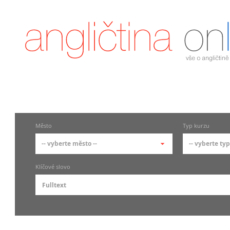
Město
Typ kurzu
-- vyberte město --
-- vyberte typ
-- vyberte město --
-- vyberte
Klíčové slovo
pražské městské části
základní
Praha
Skupin
Praha 1
Individ
Praha 2
Firemní