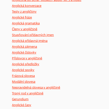
Anglická konverzace
Testy z angličtiny
Anglické fráze
Anglická gramatika
Členy v angličtině
Stupňování přídavných jmen
Anglická přídavná jména
Anglická zájmena
Anglické číslovky
Příslovce v angličtině
Anglické předložky
Anglické spojky
Frázová slovesa
Modální slovesa
Nepravidelná slovesa v angličtině
Trpný rod v angličtině
Gerundium
Anglické časy