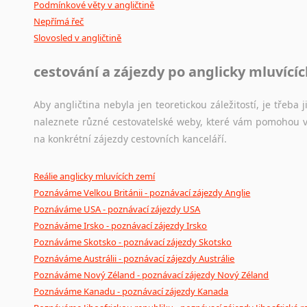
Podmínkové věty v angličtině
Nepřímá řeč
Slovosled v angličtině
cestování a zájezdy po anglicky mluvící
Aby angličtina nebyla jen teoretickou záležitostí, je třeba j
naleznete různé cestovatelské weby, které vám pomohou vy
na konkrétní zájezdy cestovních kanceláří.
Reálie anglicky mluvících zemí
Poznáváme Velkou Británii - poznávací zájezdy Anglie
Poznáváme USA - poznávací zájezdy USA
Poznáváme Irsko - poznávací zájezdy Irsko
Poznáváme Skotsko - poznávací zájezdy Skotsko
Poznáváme Austrálii - poznávací zájezdy Austrálie
Poznáváme Nový Zéland - poznávací zájezdy Nový Zéland
Poznáváme Kanadu - poznávací zájezdy Kanada