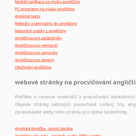
Mobilní aplikace na výuku angličtiny
PC programy na výuku angličtiny
Anglické texty
Referáty a seminárky do angličtiny
Maturitní otázky z angličtiny
Angličtina pro začátečníky
Angličtina pro nejmenší
Angličtina pro samouky
Angličtina pro seniory
Obchodní angličtina
webové stránky na procvičování angličt
Přečtěte si recenze materiálů k procvičování konkrétních 
Objevte stránky nabízející poslechová cvičení, hry, a
zpravodajské weby nebo stránky pro úplné začátečníky.
Anglická slovíčka - slovní zásoba
Angličtina do ucha - poslech, audio, MP3 a video