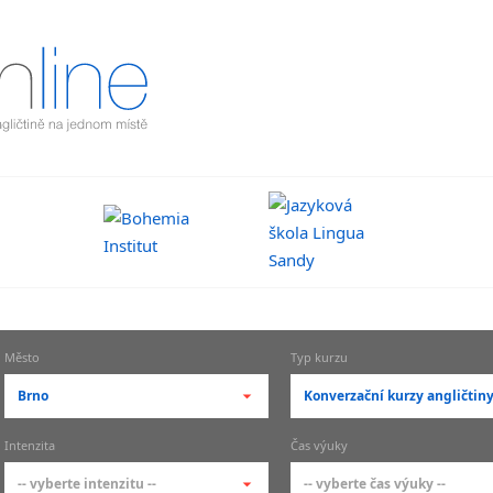
Město
Typ kurzu
Brno
Konverzační kurzy angličtin
-- vyberte město --
-- vyberte typ --
Intenzita
Čas výuky
pražské městské části
základní členění kur
-- vyberte intenzitu --
-- vyberte čas výuky --