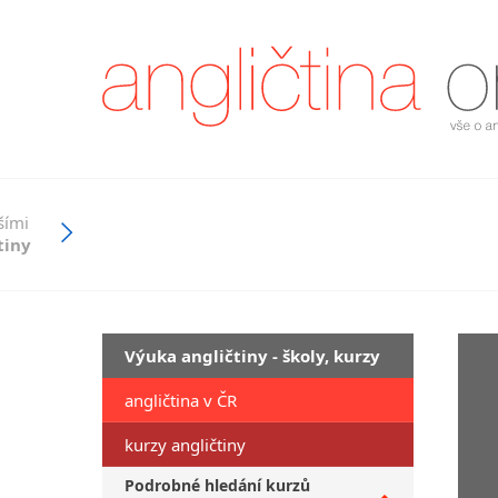
šími
tiny
Výuka angličtiny - školy, kurzy
angličtina v ČR
kurzy angličtiny
Podrobné hledání kurzů