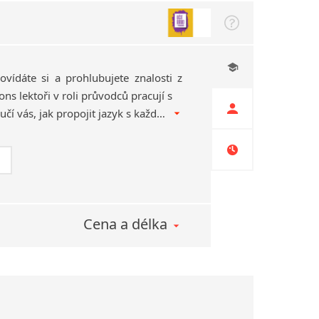
povídáte si a prohlubujete znalosti z
ns lektoři v roli průvodců pracují s
vašimi cíli a motivací, a učí vás, jak propojit jazyk s každodenním životem.
Cena a délka