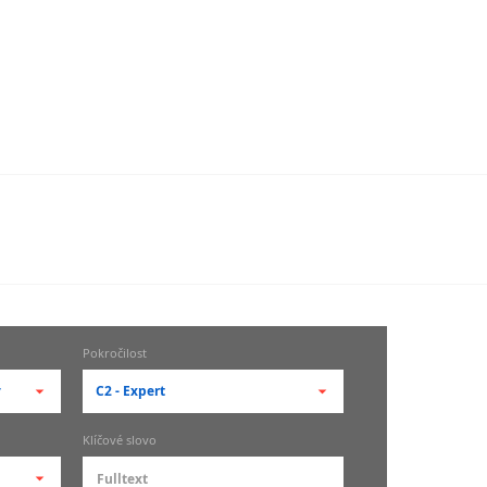
Pokročilost
y
C2 - Expert
-- vyberte pokročilost --
Klíčové slovo
zů
kurz je pro studenty
pokročilosti