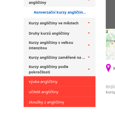
angličtiny
Konverzační kurzy angličtiny Brno + experti
Kurzy angličtiny ve městech
Druhy kurzů angličtiny
Kurzy angličtiny s velkou
intenzitou
Kurzy angličtiny zaměřené na ...
Kurzy angličtiny podle
J
pokročilosti
výuka angličtiny
Angli
učitelé angličtiny
kurzy
zkoušky z angličtiny