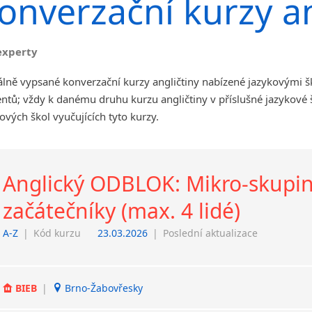
onverzační kurzy an
angličtiny
Jihlava
malá města podle abecedy
experty
Chomutov
Chrudim
álně vypsané konverzační kurzy angličtiny nabízené jazykovými š
Děčín
ntů; vždy k danému druhu kurzu angličtiny v příslušné jazykové
Hodonín
ových škol vyučujících tyto kurzy.
Klatovy
Kolín
Most
Anglický ODBLOK: Mikro-skupin
Prostějov
Sedlčany
začátečníky (max. 4 lidé)
Tišnov
A-Z
|
Kód kurzu
23.03.2026
|
Poslední aktualizace
Vysoká nad Labem
BIEB
|
Brno-Žabovřesky