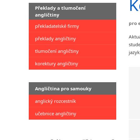
K
Překlady a tlumočení
angličtiny
pro 
překladatelské firmy
Aktu
překlady angličtiny
stude
tlumočení angličtiny
jazyk
korektury angličtiny
Angličtina pro samouky
anglický rozcestník
učebnice angličtiny