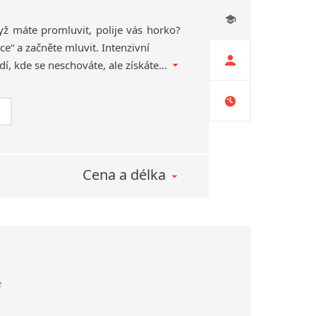
dyž máte promluvit, polije vás horko?
yce“ a začněte mluvit. Intenzivní
trénink v mini-týmu 4 lidí, kde se neschováte, ale získáte absolutní jistotu.
Cena a délka
e