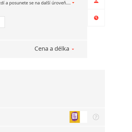
tom, co vás v jazyku brzdí a posunete se na další úroveň. Namísto zázračných metod vás čeká kvalitní vedení.
Cena a délka