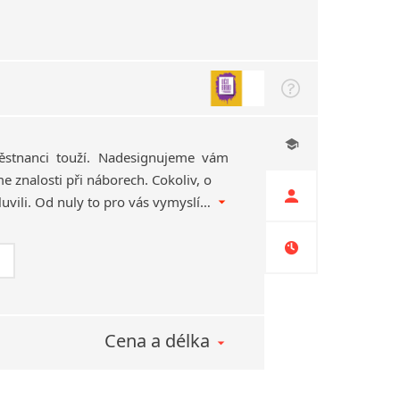
ěstnanci touží. Nadesignujeme vám
e znalosti při náborech. Cokoliv, o
čem jsme tu zatím nemluvili. Od nuly to pro vás vymyslíme nebo vám pomůžeme s realizací.
Cena a délka