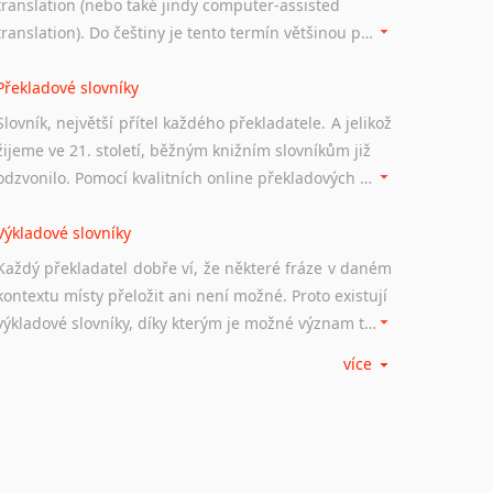
translation (nebo také jindy computer-assisted
translation). Do češtiny je tento termín většinou překládán jako počítačem podporovaný překlad či překlad podporovaný počítačem. Nástroje CAT ukládají překládané fráze a při dalším překladu vám je automaticky nabízejí, takže se již nemusíte zdržovat s jejich dalším překládáním.
Překladové slovníky
Slovník, největší přítel každého překladatele. A jelikož
žijeme ve 21. století, běžným knižním slovníkům již
odzvonilo. Pomocí kvalitních online překladových slovníků již nemusíte únavně listovat alfabetickým schématem uspořádání, stačí napsat vstupní frázi a dřív, než řeknete švec, vyskočí vám hledaný výraz.
Výkladové slovníky
Každý překladatel dobře ví, že některé fráze v daném
kontextu místy přeložit ani není možné. Proto existují
výkladové slovníky, díky kterým je možné význam takovýchto frází rozklíčovat.
více
Srovnávací slovníky
Úkolem srovnávacích slovníků je vyhledat vhodná
synonyma v daném kontextu, aby měl překladatel
široké možnosti záměny slov vždy po ruce.