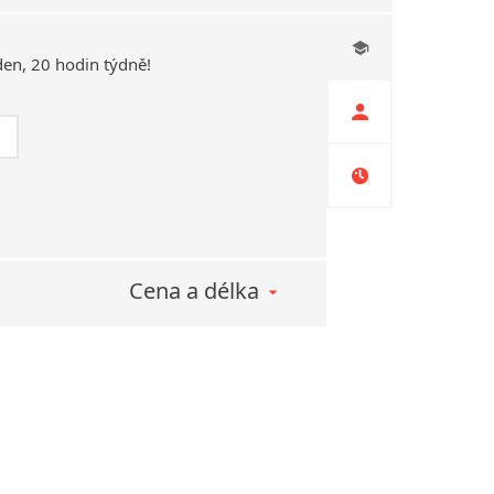
den,
20
hodin
týdně!
Cena a délka