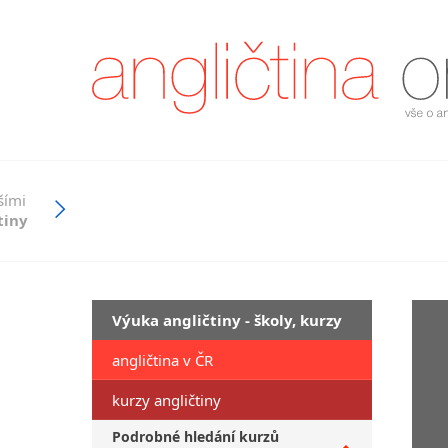
šími
tiny
Výuka angličtiny - školy, kurzy
angličtina v ČR
kurzy angličtiny
Podrobné hledání kurzů