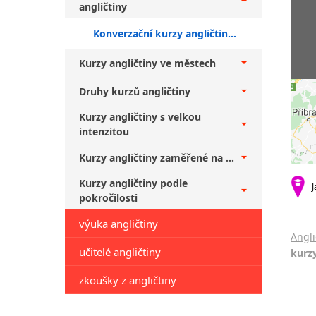
angličtiny
Konverzační kurzy angličtiny Kolín + středně pokročilí
Kurzy angličtiny ve městech
Druhy kurzů angličtiny
Kurzy angličtiny s velkou
intenzitou
Kurzy angličtiny zaměřené na ...
Kurzy angličtiny podle
J
pokročilosti
výuka angličtiny
Angli
učitelé angličtiny
kurzy
zkoušky z angličtiny