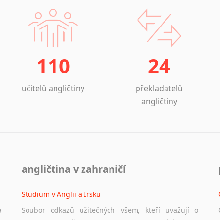
110
24
učitelů angličtiny
překladatelů
angličtiny
angličtina v zahraničí
Studium v Anglii a Irsku
a
Soubor odkazů užitečných všem, kteří uvažují o