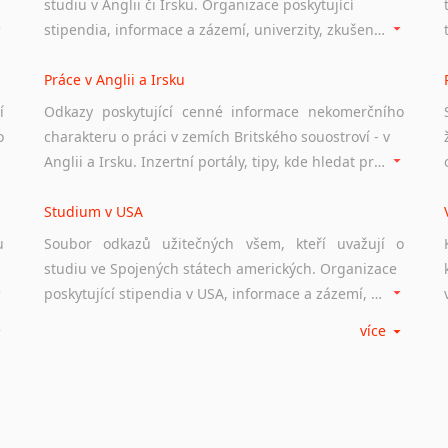
studiu v Anglii či Irsku. Organizace poskytující
stipendia, informace a zázemí, univerzity, zkušenosti studentů.
Práce v Anglii a Irsku
í
Odkazy poskytující cenné informace nekomerčního
o
charakteru o práci v zemích Britského souostroví - v
Anglii a Irsku. Inzertní portály, tipy, kde hledat práci na internetu případně osobní zkušenosti ostatních.
Studium v USA
u
Soubor odkazů užitečných všem, kteří uvažují o
studiu ve Spojených státech amerických. Organizace
poskytující stipendia v USA, informace a zázemí, univerzity i zkušenosti studentů.
více
Práce v USA
m
Odkazy poskytující cenné informace nekomerčního
charakteru o práci ve Spojených státech amerických.
Inzertní portály, tipy, kde hledat práci na internetu případně osobní zkušenosti ostatních.