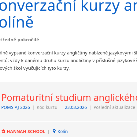
onverzační kurzy an
angličtiny
Jihlava
olíně
malá města podle abecedy
Chomutov
Chrudim
středně pokročilé
Děčín
Hodonín
lně vypsané konverzační kurzy angličtiny nabízené jazykovými š
Klatovy
ntů; vždy k danému druhu kurzu angličtiny v příslušné jazykové
Kolín
ových škol vyučujících tyto kurzy.
Most
Prostějov
Sedlčany
Pomaturitní studium anglickéh
Tišnov
Vysoká nad Labem
POMS AJ 2026
|
Kód kurzu
23.03.2026
|
Poslední aktualizace
HANNAH SCHOOL
|
Kolín