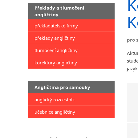
K
Překlady a tlumočení
angličtiny
K
překladatelské firmy
překlady angličtiny
pro 
tlumočení angličtiny
Aktuá
stude
korektury angličtiny
jazyk
Angličtina pro samouky
anglický rozcestník
učebnice angličtiny