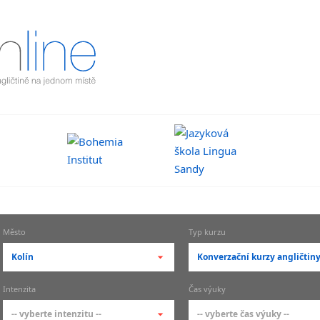
Město
Typ kurzu
Kolín
Konverzační kurzy angličtin
-- vyberte město --
-- vyberte typ --
Intenzita
Čas výuky
pražské městské části
základní členění kur
-- vyberte intenzitu --
-- vyberte čas výuky --