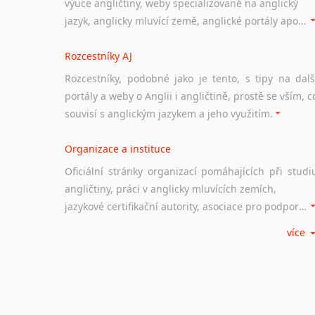
výuce angličtiny, weby specializované na anglický
jazyk, anglicky mluvící země, anglické portály apod. Rubrika obsahuje zejména komplexní a maximálně kvalitní stránky využitelné ke studiu angličtiny.
Rozcestníky AJ
Rozcestníky, podobné jako je tento, s tipy na dalš
portály a weby o Anglii i angličtině, prostě se vším, c
souvisí s anglickým jazykem a jeho využitím.
Organizace a instituce
Oficiální stránky organizací pomáhajících při studi
angličtiny, práci v anglicky mluvících zemích,
jazykové certifikační autority, asociace pro podporu jazykového vzdělávání ad.
více
Diskusní fórum
Ať už se jedná o česká diskusní fóra o anglické
jazyce nebo světová diskusní fóra na téma angličtiny
nebo prostě jen "pokec" v angličtině na různá témata, vše naleznete v této rubrice.