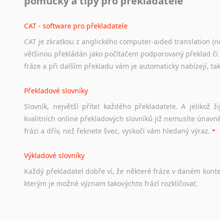
pomůcky a tipy pro překladatele
Odkazy
poskytující
cenné
informace
nekomerčního
charak
hledat
práci
na
internetu
případně
osobní
zkušenosti
ostat
CAT - software pro překladatele
CAT je zkratkou z anglického computer-aided translation (ne
Studium v Austrálii
většinou překládán jako počítačem podporovaný překlad či
Soubor
odkazů
užitečných
všem,
kteří
uvažují
o
studiu
v
Aus
fráze a při dalším překladu vám je automaticky nabízejí, ta
a
zázemí,
australské
univerzity
a
samozřejmě
i
osobní
zkuš
Překladové slovníky
Práce v Austrálii
Slovník, největší přítel každého překladatele. A jelikož
Odkazy
poskytující
cenné
informace
nekomerčního
charak
kvalitních online překladových slovníků již nemusíte únavn
hledat
práci
na
internetu
případně
osobní
zkušenosti
ostat
frázi a dřív, než řeknete švec, vyskočí vám hledaný výraz.
Životopis v angličtině
Výkladové slovníky
Hledáte-li
si
práci
v
zahraničí,
bez
životopisu
v
angličtině
s
Každý
překladatel
dobře
ví,
že
některé
fráze
v
daném
kont
stejná
obecná
pravidla,
jako
pro
český
životopis.
Tak
dost
ot
kterým
je
možné
význam
takovýchto
frází
rozklíčovat.
Srovnávací slovníky