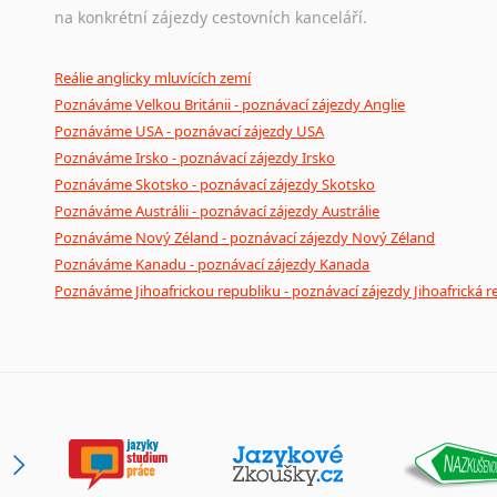
na konkrétní zájezdy cestovních kanceláří.
Reálie anglicky mluvících zemí
Poznáváme Velkou Británii - poznávací zájezdy Anglie
Poznáváme USA - poznávací zájezdy USA
Poznáváme Irsko - poznávací zájezdy Irsko
Poznáváme Skotsko - poznávací zájezdy Skotsko
Poznáváme Austrálii - poznávací zájezdy Austrálie
Poznáváme Nový Zéland - poznávací zájezdy Nový Zéland
Poznáváme Kanadu - poznávací zájezdy Kanada
Poznáváme Jihoafrickou republiku - poznávací zájezdy Jihoafrická r