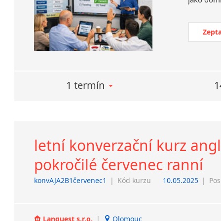
Zepta
1 termín
1
letní konverzační kurz ang
pokročilé červenec ranní
konvAJA2B1červenec1
|
Kód kurzu
10.05.2025
|
Pos
Lanquest s.r.o.
|
Olomouc