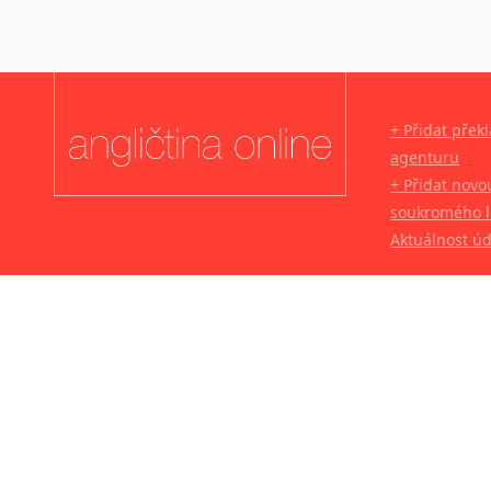
+ Přidat přek
agenturu
+ Přidat novo
soukromého l
Aktuálnost ú