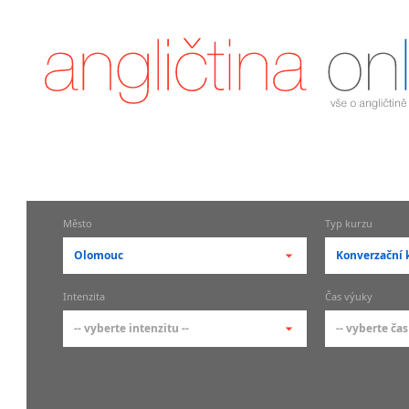
Město
Typ kurzu
Olomouc
Konverzační 
-- vyberte město --
-- vyberte 
Intenzita
Čas výuky
pražské městské části
základní 
-- vyberte intenzitu --
-- vyberte čas
Praha
Kurzy a
skupin
Praha 1
-- vyberte intenzitu --
-- vyberte
Individ
Praha 2
1-2 hodiny týdně
Ranní (zač
Firemní