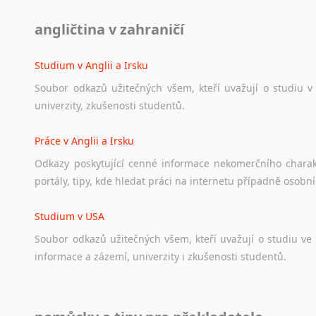
Diskusní fórum
angličtina v zahraničí
Ať
už
se
jedná
o
česká
diskusní
fóra
o
anglickém
jazyce
n
angličtině
na
různá
témata,
vše
naleznete
v
této
rubrice.
Studium v Anglii a Irsku
Soubor
odkazů
užitečných
všem,
kteří
uvažují
o
studiu
v
univerzity,
zkušenosti
studentů.
Práce v Anglii a Irsku
Odkazy
poskytující
cenné
informace
nekomerčního
chara
portály,
tipy,
kde
hledat
práci
na
internetu
případně
osobní
Studium v USA
Soubor
odkazů
užitečných
všem,
kteří
uvažují
o
studiu
ve
informace
a
zázemí,
univerzity
i
zkušenosti
studentů.
Práce v USA