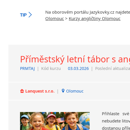
Na oborovém portálu Jazykovky.cz najdet
TIP
Olomouc
>
Kurzy angličtiny Olomouc
Příměstský letní tábor s an
PRMTAJ
|
Kód kurzu
03.03.2026
|
Poslední aktualiz
Lanquest s.r.o.
|
Olomouc
Přihlaste sv
nebudete litov