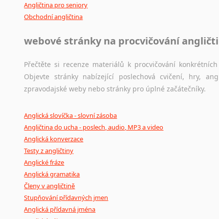
Angličtina pro seniory
Obchodní angličtina
webové stránky na procvičování angličt
Přečtěte si recenze materiálů k procvičování konkrétních 
Objevte stránky nabízející poslechová cvičení, hry, a
zpravodajské weby nebo stránky pro úplné začátečníky.
Anglická slovíčka - slovní zásoba
Angličtina do ucha - poslech, audio, MP3 a video
Anglická konverzace
Testy z angličtiny
Anglické fráze
Anglická gramatika
Členy v angličtině
Stupňování přídavných jmen
Anglická přídavná jména