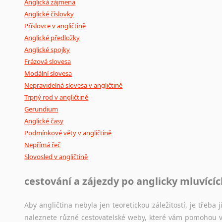
Anglická zájmena
Anglické číslovky
Příslovce v angličtině
Anglické předložky
Anglické spojky
Frázová slovesa
Modální slovesa
Nepravidelná slovesa v angličtině
Trpný rod v angličtině
Gerundium
Anglické časy
Podmínkové věty v angličtině
Nepřímá řeč
Slovosled v angličtině
cestování a zájezdy po anglicky mluvící
Aby angličtina nebyla jen teoretickou záležitostí, je třeba j
naleznete různé cestovatelské weby, které vám pomohou vy