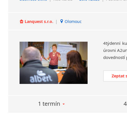
Lanquest s.r.o.
|
Olomouc
4týdenní ku
úrovni A2un
Zeptat 
1 termín
4