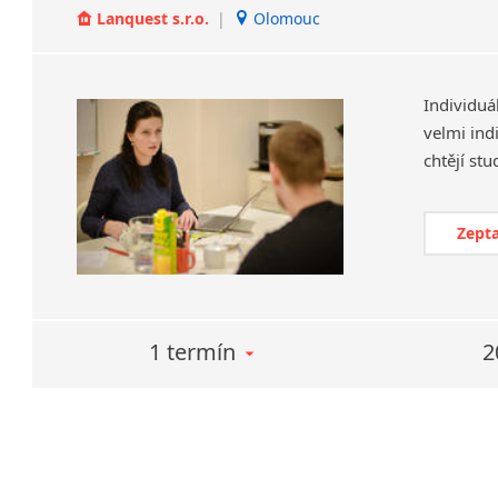
Lanquest s.r.o.
|
Olomouc
Individuá
velmi ind
Zepta
1 termín
2