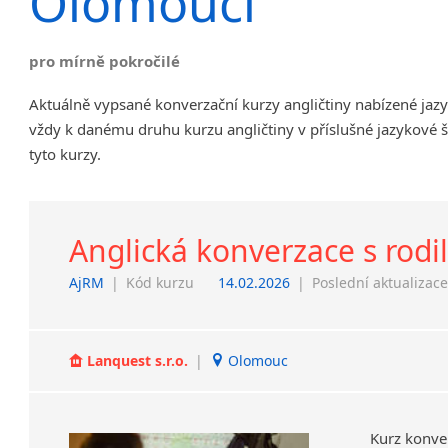
Olomouci
Chrudim
Děčín
pro mírně pokročilé
Hodonín
Klatovy
Aktuálně vypsané konverzační kurzy angličtiny nabízené ja
Kolín
vždy k danému druhu kurzu angličtiny v příslušné jazykové 
Most
tyto kurzy.
Prostějov
Sedlčany
Tišnov
Anglická konverzace s rod
Vysoká nad Labem
AjRM
|
Kód kurzu
14.02.2026
|
Poslední aktualizac
Lanquest s.r.o.
|
Olomouc
Kurz konve