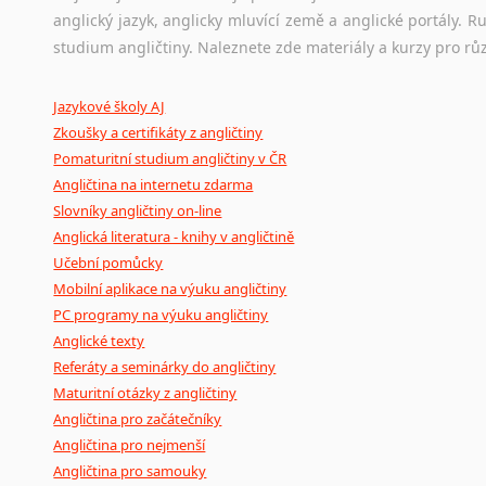
anglický jazyk, anglicky mluvící země a anglické portály.
Ostatní pomůcky pro překladatele
studium angličtiny. Naleznete zde materiály a kurzy pro rů
Mix
pomůcek,
jež
mají
potenciál
pomoci
překladateli
v
je
Jazykové školy AJ
poradny
a
pravidla
pravopisu
nebo
stylistické
příručky.
Zkoušky a certifikáty z angličtiny
Pomaturitní studium angličtiny v ČR
Angličtina na internetu zdarma
Slovníky angličtiny on-line
Anglická literatura - knihy v angličtině
Učební pomůcky
Mobilní aplikace na výuku angličtiny
PC programy na výuku angličtiny
Anglické texty
Referáty a seminárky do angličtiny
Maturitní otázky z angličtiny
Angličtina pro začátečníky
Angličtina pro nejmenší
Angličtina pro samouky