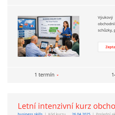
Výukový
obchodní
Zepta
1 termín
1
Letní intenzivní kurz obcho
business skills
|
Kód kurzu
26.04.2025
|
Poslední a