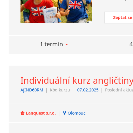
Zeptat se
1 termín
4
Individuální kurz angličtin
AjIND60RM
|
Kód kurzu
07.02.2025
|
Poslední aktu
Lanquest s.r.o.
|
Olomouc