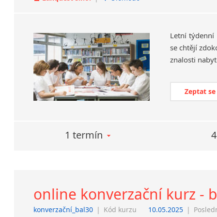
Letní týdenní
se chtějí zdok
znalosti naby
Zeptat se
1 termín
4
online konverzační kurz - 
konverzační_bal30
|
Kód kurzu
10.05.2025
|
Posled