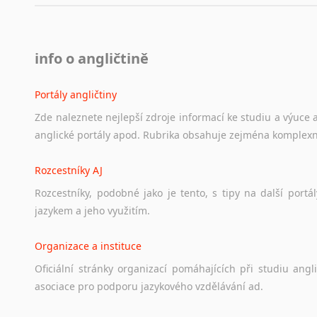
info o angličtině
Portály angličtiny
Zde
naleznete
nejlepší
zdroje
informací
ke
studiu
a
výuce
anglické
portály
apod.
Rubrika
obsahuje
zejména
komplexn
Rozcestníky AJ
Rozcestníky,
podobné
jako
je
tento,
s
tipy
na
další
portál
jazykem
a
jeho
využitím.
Organizace a instituce
Oficiální
stránky
organizací
pomáhajících
při
studiu
angli
asociace
pro
podporu
jazykového
vzdělávání
ad.