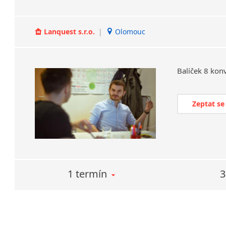
Lanquest s.r.o.
|
Olomouc
Balíček
8
konv
Zeptat se
1 termín
3