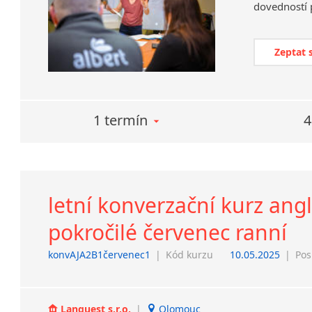
Zeptat 
1 termín
4
letní konverzační kurz ang
pokročilé červenec ranní
konvAJA2B1červenec1
|
Kód kurzu
10.05.2025
|
Pos
Lanquest s.r.o.
|
Olomouc