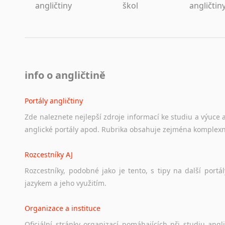
angličtiny
škol
angličtin
info o angličtině
Portály angličtiny
Zde
naleznete
nejlepší
zdroje
informací
ke
studiu
a
výuce
anglické
portály
apod.
Rubrika
obsahuje
zejména
komplexn
Rozcestníky AJ
Rozcestníky,
podobné
jako
je
tento,
s
tipy
na
další
portál
jazykem
a
jeho
využitím.
Organizace a instituce
Oficiální
stránky
organizací
pomáhajících
při
studiu
angli