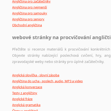
Angličtina pro začátečníky
Angličtina pro nejmenší
Angličtina pro samouky
Angličtina pro seniory
Obchodní angličtina
webové stránky na procvičování angličt
Přečtěte si recenze materiálů k procvičování konkrétních 
Objevte stránky nabízející poslechová cvičení, hry, a
zpravodajské weby nebo stránky pro úplné začátečníky.
Anglická slovíčka - slovní zásoba
Angličtina do ucha - poslech, audio, MP3 a video
Anglická konverzace
Testy z angličtiny
Anglické fráze
Anglická gramatika
Členy v angličtině