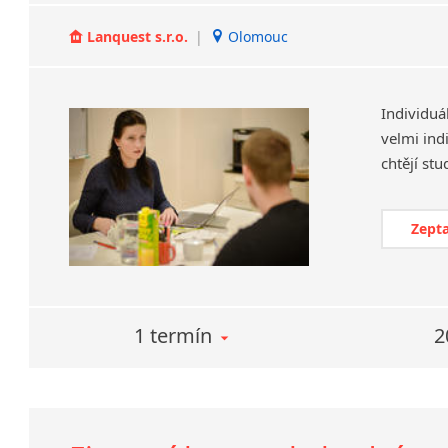
Lanquest s.r.o.
|
Olomouc
Individuá
velmi ind
Zepta
1 termín
2