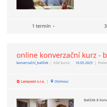
1 termín
3
online konverzační kurz - 
konverzační_balíček
|
Kód kurzu
10.05.2025
|
Posle
Lanquest s.r.o.
|
Olomouc
Balíček
8
konv