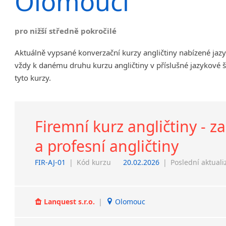
Olomouci
Chrudim
Děčín
pro nižší středně pokročilé
Hodonín
Klatovy
Aktuálně vypsané konverzační kurzy angličtiny nabízené ja
Kolín
vždy k danému druhu kurzu angličtiny v příslušné jazykové 
Most
tyto kurzy.
Prostějov
Sedlčany
Tišnov
Firemní kurz angličtiny - 
Vysoká nad Labem
a profesní angličtiny
FIR-AJ-01
|
Kód kurzu
20.02.2026
|
Poslední aktuali
Lanquest s.r.o.
|
Olomouc