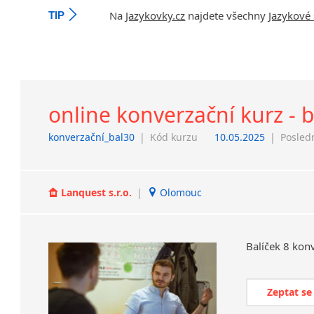
Na
Jazykovky.cz
najdete všechny
Jazykové 
TIP
online konverzační kurz - 
konverzační_bal30
|
Kód kurzu
10.05.2025
|
Posled
Lanquest s.r.o.
|
Olomouc
Balíček
8
konv
Zeptat se