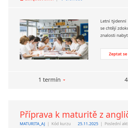
Letní týdenní
se chtějí zdok
znalosti naby
Zeptat se
1 termín
4
Příprava k maturitě z angli
MATURITA_AJ
|
Kód kurzu
25.11.2025
|
Poslední ak