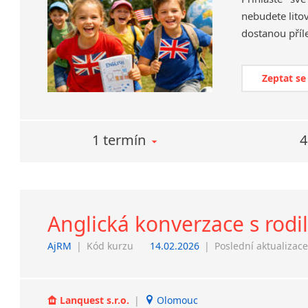
nebudete litov
Zeptat se
1 termín
4
Anglická konverzace s rod
AjRM
|
Kód kurzu
14.02.2026
|
Poslední aktualizac
Lanquest s.r.o.
|
Olomouc