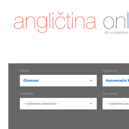
Město
Typ kurzu
Olomouc
Konverzační 
-- vyberte město --
-- vyberte 
Intenzita
Čas výuky
pražské městské části
základní 
-- vyberte intenzitu --
-- vyberte čas
Praha
Kurzy a
skupin
Praha 1
-- vyberte intenzitu --
-- vyberte
Individ
Praha 2
1-2 hodiny týdně
Ranní (zač
Firemní