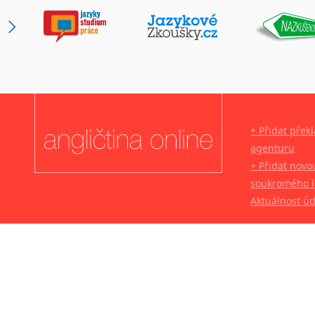
+ Přidat přek
agenturu
+ Přidat novo
soukromého l
Aktuálnost ú