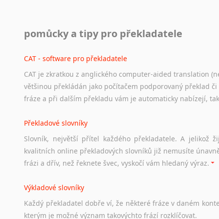
Práce v USA
pomůcky a tipy pro překladatele
Odkazy
poskytující
cenné
informace
nekomerčního
charak
hledat
práci
na
internetu
případně
osobní
zkušenosti
ostat
CAT - software pro překladatele
CAT je zkratkou z anglického computer-aided translation (ne
Studium v Austrálii
většinou překládán jako počítačem podporovaný překlad či
Soubor
odkazů
užitečných
všem,
kteří
uvažují
o
studiu
v
Aus
fráze a při dalším překladu vám je automaticky nabízejí, ta
a
zázemí,
australské
univerzity
a
samozřejmě
i
osobní
zkuš
Překladové slovníky
Práce v Austrálii
Slovník, největší přítel každého překladatele. A jelikož
Odkazy
poskytující
cenné
informace
nekomerčního
charak
kvalitních online překladových slovníků již nemusíte únavn
hledat
práci
na
internetu
případně
osobní
zkušenosti
ostat
frázi a dřív, než řeknete švec, vyskočí vám hledaný výraz.
Životopis v angličtině
Výkladové slovníky
Hledáte-li
si
práci
v
zahraničí,
bez
životopisu
v
angličtině
s
Každý
překladatel
dobře
ví,
že
některé
fráze
v
daném
kont
stejná
obecná
pravidla,
jako
pro
český
životopis.
Tak
dost
ot
kterým
je
možné
význam
takovýchto
frází
rozklíčovat.