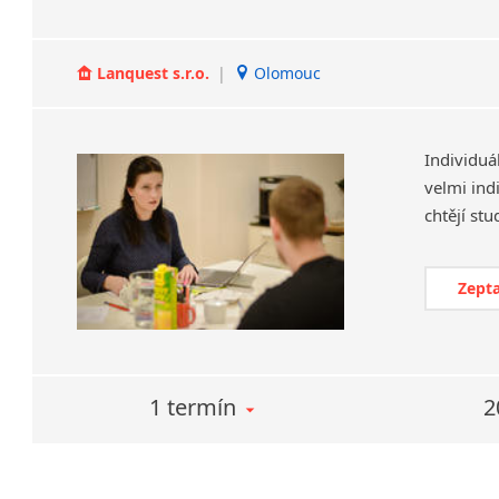
Lanquest s.r.o.
|
Olomouc
Individuá
velmi ind
Zepta
1 termín
2