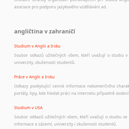
asociace
pro
podporu
jazykového
vzdělávání
ad.
Diskusní fórum
angličtina v zahraničí
Ať
už
se
jedná
o
česká
diskusní
fóra
o
anglickém
jazyce
n
angličtině
na
různá
témata,
vše
naleznete
v
této
rubrice.
Studium v Anglii a Irsku
Soubor
odkazů
užitečných
všem,
kteří
uvažují
o
studiu
v
univerzity,
zkušenosti
studentů.
Práce v Anglii a Irsku
Odkazy
poskytující
cenné
informace
nekomerčního
chara
portály,
tipy,
kde
hledat
práci
na
internetu
případně
osobní
Studium v USA
Soubor
odkazů
užitečných
všem,
kteří
uvažují
o
studiu
ve
informace
a
zázemí,
univerzity
i
zkušenosti
studentů.