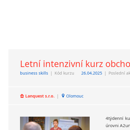
Letní intenzivní kurz obcho
business skills
|
Kód kurzu
26.04.2025
|
Poslední a
Lanquest s.r.o.
|
Olomouc
4týdenní ku
úrovni A2un