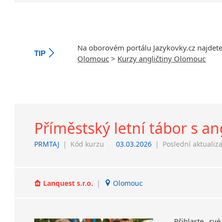
Na oborovém portálu Jazykovky.cz najdet
TIP
Olomouc
>
Kurzy angličtiny Olomouc
Příměstský letní tábor s an
PRMTAJ
|
Kód kurzu
03.03.2026
|
Poslední aktualiz
Lanquest s.r.o.
|
Olomouc
Přihlaste sv