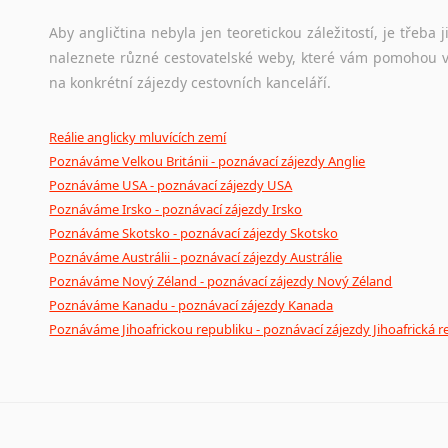
Aby angličtina nebyla jen teoretickou záležitostí, je třeba j
naleznete různé cestovatelské weby, které vám pomohou vy
na konkrétní zájezdy cestovních kanceláří.
Reálie anglicky mluvících zemí
Poznáváme Velkou Británii - poznávací zájezdy Anglie
Poznáváme USA - poznávací zájezdy USA
Poznáváme Irsko - poznávací zájezdy Irsko
Poznáváme Skotsko - poznávací zájezdy Skotsko
Poznáváme Austrálii - poznávací zájezdy Austrálie
Poznáváme Nový Zéland - poznávací zájezdy Nový Zéland
Poznáváme Kanadu - poznávací zájezdy Kanada
Poznáváme Jihoafrickou republiku - poznávací zájezdy Jihoafrická r