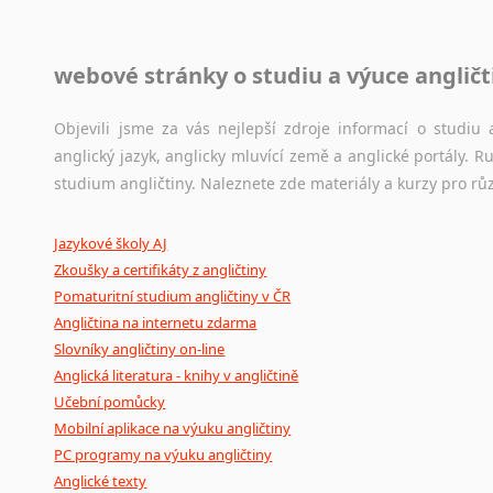
Jazykové korpusy
webové stránky o studiu a výuce angličt
Jazykový korpus je elektronický soubor autentických tex
korpusů, jež umožňují třeba vyhledávání slov a slovních spo
původního zdroje textu.
Objevili jsme za vás nejlepší zdroje informací o studi
anglický jazyk, anglicky mluvící země a anglické portály.
Ostatní pomůcky pro překladatele
studium angličtiny. Naleznete zde materiály a kurzy pro rů
Mix
pomůcek,
jež
mají
potenciál
pomoci
překladateli
v
je
Jazykové školy AJ
poradny
a
pravidla
pravopisu
nebo
stylistické
příručky.
Zkoušky a certifikáty z angličtiny
Pomaturitní studium angličtiny v ČR
Angličtina na internetu zdarma
Slovníky angličtiny on-line
Anglická literatura - knihy v angličtině
Učební pomůcky
Mobilní aplikace na výuku angličtiny
PC programy na výuku angličtiny
Anglické texty