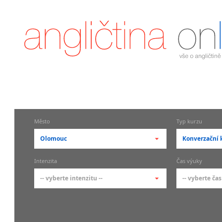
Město
Typ kurzu
Olomouc
Konverzační 
-- vyberte město --
-- vyberte 
Intenzita
Čas výuky
pražské městské části
základní 
-- vyberte intenzitu --
-- vyberte čas
Praha
Kurzy a
skupin
Praha 1
-- vyberte intenzitu --
-- vyberte
Individ
Praha 2
1-2 hodiny týdně
Ranní (zač
Firemní