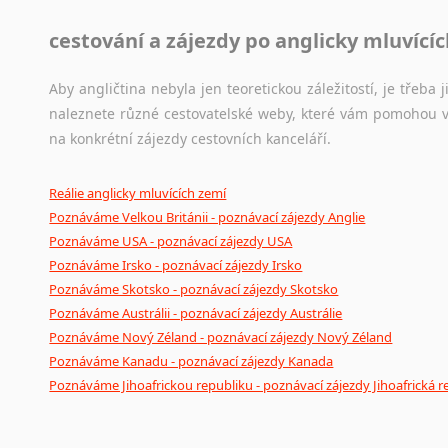
cestování a zájezdy po anglicky mluvící
Aby angličtina nebyla jen teoretickou záležitostí, je třeba j
naleznete různé cestovatelské weby, které vám pomohou vy
na konkrétní zájezdy cestovních kanceláří.
Reálie anglicky mluvících zemí
Poznáváme Velkou Británii - poznávací zájezdy Anglie
Poznáváme USA - poznávací zájezdy USA
Poznáváme Irsko - poznávací zájezdy Irsko
Poznáváme Skotsko - poznávací zájezdy Skotsko
Poznáváme Austrálii - poznávací zájezdy Austrálie
Poznáváme Nový Zéland - poznávací zájezdy Nový Zéland
Poznáváme Kanadu - poznávací zájezdy Kanada
Poznáváme Jihoafrickou republiku - poznávací zájezdy Jihoafrická r