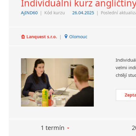
Individuální kurz angličtin
AjIND60
|
Kód kurzu
26.04.2025
|
Poslední aktuali
Lanquest s.r.o.
|
Olomouc
Individuá
velmi ind
Zepta
1 termín
2