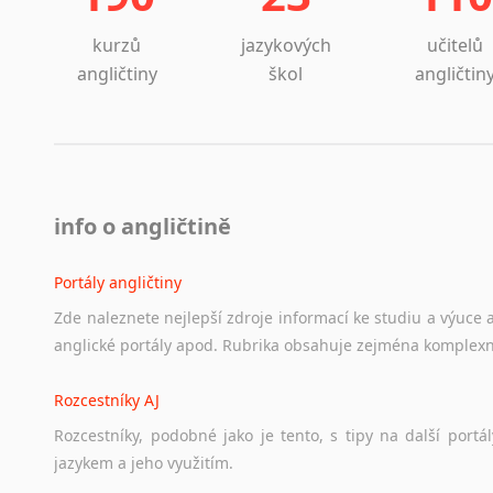
kurzů
jazykových
učitelů
angličtiny
škol
angličtin
info o angličtině
Portály angličtiny
Zde
naleznete
nejlepší
zdroje
informací
ke
studiu
a
výuce
anglické
portály
apod.
Rubrika
obsahuje
zejména
komplexn
Rozcestníky AJ
Rozcestníky,
podobné
jako
je
tento,
s
tipy
na
další
portál
jazykem
a
jeho
využitím.