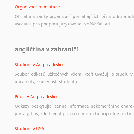
Organizace a instituce
Oficiální
stránky
organizací
pomáhajících
při
studiu
angli
asociace
pro
podporu
jazykového
vzdělávání
ad.
Diskusní fórum
angličtina v zahraničí
Ať
už
se
jedná
o
česká
diskusní
fóra
o
anglickém
jazyce
n
angličtině
na
různá
témata,
vše
naleznete
v
této
rubrice.
Studium v Anglii a Irsku
Soubor
odkazů
užitečných
všem,
kteří
uvažují
o
studiu
v
univerzity,
zkušenosti
studentů.
Práce v Anglii a Irsku
Odkazy
poskytující
cenné
informace
nekomerčního
chara
portály,
tipy,
kde
hledat
práci
na
internetu
případně
osobní
Studium v USA