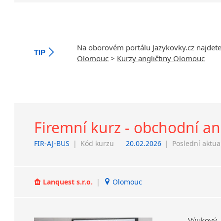
Na oborovém portálu Jazykovky.cz najdet
TIP
Olomouc
>
Kurzy angličtiny Olomouc
Firemní kurz - obchodní an
FIR-AJ-BUS
|
Kód kurzu
20.02.2026
|
Poslední aktua
Lanquest s.r.o.
|
Olomouc
Výukový