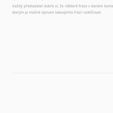
Hledáte-li
si
práci
v
zahraničí,
bez
životopisu
v
angličtině
s
Každý
překladatel
dobře
ví,
že
některé
fráze
v
daném
kont
stejná
obecná
pravidla,
jako
pro
český
životopis.
Tak
dost
ot
kterým
je
možné
význam
takovýchto
frází
rozklíčovat.
Srovnávací slovníky
Úkolem
srovnávacích
slovníků
je
vyhledat
vhodná
synony
vždy
po
ruce.
Korektory pravopisu pro překladatele
Každý dělá chyby a překlepy a kdo tvrdí, že ne, neříká p
využití moderního softwaru, jenž pravopisné, gramatické n
automaticky opravit.
Rady a návody pro překladatele
Toužíte započít překladatelskou dráhu, ale nevíte, jak na 
raději kvůli osobnímu perfekcionismu, vlastnosti každému p
raději zkontrolovat? V takovém případě jste na správném mí