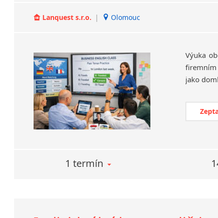
Lanquest s.r.o.
|
Olomouc
Výuka ob
firemním
Zepta
1 termín
1