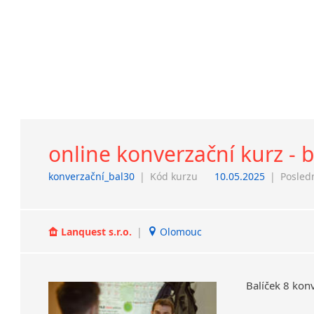
online konverzační kurz - 
konverzační_bal30
|
Kód kurzu
10.05.2025
|
Posled
Lanquest s.r.o.
|
Olomouc
Balíček
8
konv