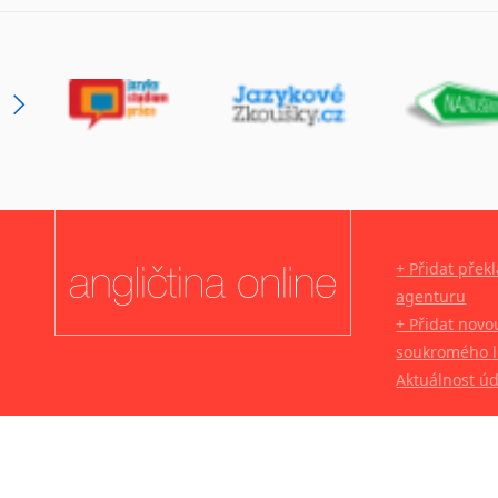
+ Přidat přek
agenturu
+ Přidat novo
soukromého l
Aktuálnost ú