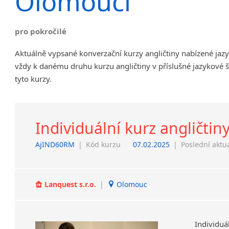
Olomouci
Chrudim
Děčín
pro pokročilé
Hodonín
Klatovy
Aktuálně vypsané konverzační kurzy angličtiny nabízené ja
Kolín
vždy k danému druhu kurzu angličtiny v příslušné jazykové 
Most
tyto kurzy.
Prostějov
Sedlčany
Tišnov
Individuální kurz angličtin
Vysoká nad Labem
AjIND60RM
|
Kód kurzu
07.02.2025
|
Poslední aktu
Lanquest s.r.o.
|
Olomouc
Individuá