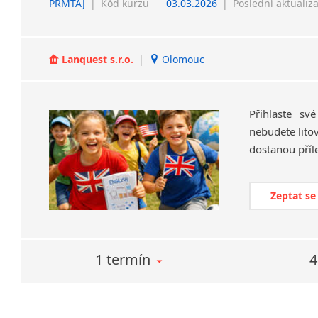
PRMTAJ
|
Kód kurzu
03.03.2026
|
Poslední aktualiz
Lanquest s.r.o.
|
Olomouc
Přihlaste sv
nebudete litov
Zeptat se
1 termín
4