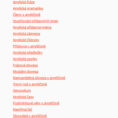
Anglické fráze
Anglická gramatika
Členy v angličtině
Stupňování přídavných jmen
Anglická přídavná jména
Anglická zájmena
Anglické číslovky
Příslovce v angličtině
Anglické předložky
Anglické spojky
Frázová slovesa
Modální slovesa
Nepravidelná slovesa v angličtině
Trpný rod v angličtině
Gerundium
Anglické časy
Podmínkové věty v angličtině
Nepřímá řeč
Slovosled v angličtině