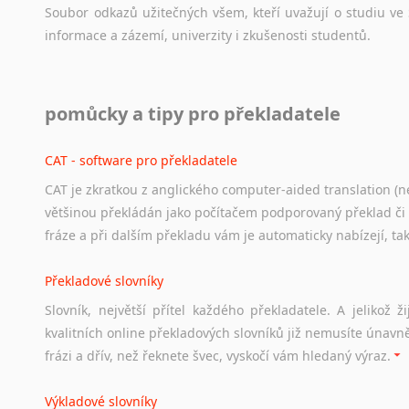
Soubor
odkazů
užitečných
všem,
kteří
uvažují
o
studiu
ve
informace
a
zázemí,
univerzity
i
zkušenosti
studentů.
Práce v USA
pomůcky a tipy pro překladatele
Odkazy
poskytující
cenné
informace
nekomerčního
charak
hledat
práci
na
internetu
případně
osobní
zkušenosti
ostat
CAT - software pro překladatele
CAT je zkratkou z anglického computer-aided translation (ne
Studium v Austrálii
většinou překládán jako počítačem podporovaný překlad či
Soubor
odkazů
užitečných
všem,
kteří
uvažují
o
studiu
v
Aus
fráze a při dalším překladu vám je automaticky nabízejí, ta
a
zázemí,
australské
univerzity
a
samozřejmě
i
osobní
zkuš
Překladové slovníky
Práce v Austrálii
Slovník, největší přítel každého překladatele. A jelikož
Odkazy
poskytující
cenné
informace
nekomerčního
charak
kvalitních online překladových slovníků již nemusíte únavn
hledat
práci
na
internetu
případně
osobní
zkušenosti
ostat
frázi a dřív, než řeknete švec, vyskočí vám hledaný výraz.
Životopis v angličtině
Výkladové slovníky