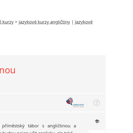
é kurzy
>
Jazykové kurzy angličtiny
|
Jazykové
inou
a příměstský tábor s angličtinou a