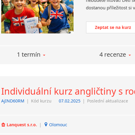
nebudete litovat! Děti s
Zeptat se na kurz
1 termín
4 recenze
Individuální kurz angličtiny s 
AjIND60RM
|
Kód kurzu
07.02.2025
|
Poslední aktualizace
Lanquest s.r.o.
|
Olomouc