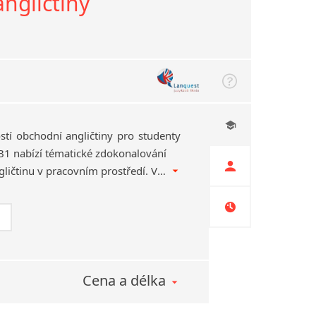
angličtiny
tí obchodní angličtiny pro studenty
1 nabízí tématické zdokonalování
dovedností používat angličtinu v pracovním prostředí. Vhodné pro běžné zaměstnance i manažery.
Cena a délka