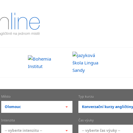
Město
Typ kurzu
Olomouc
Konverzační kurzy angličtin
-- vyberte město --
-- vyberte typ --
Intenzita
Čas výuky
pražské městské části
základní členění kur
-- vyberte intenzitu --
-- vyberte čas výuky --