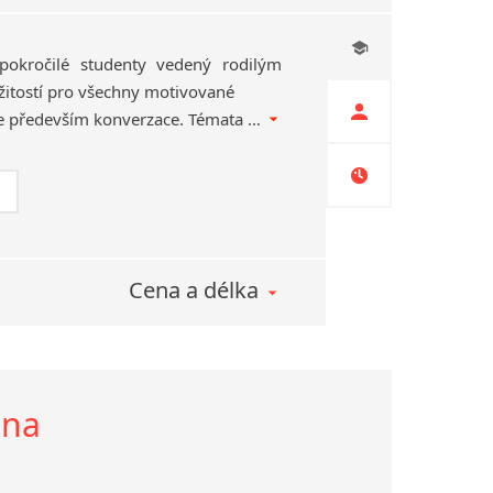
pokročilé studenty vedený rodilým
ežitostí pro všechny motivované
studenty, jejichž cílem je především konverzace. Témata diskuze volí lektor ve spolupráci se studenty.
Cena a délka
ina