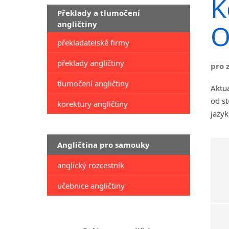
K
Překlady a tlumočení
angličtiny
O
překladatelské firmy
překlady angličtiny
pro 
tlumočení angličtiny
Aktu
od st
korektury angličtiny
jazyk
Angličtina pro samouky
anglický rozcestník
učebnice angličtiny