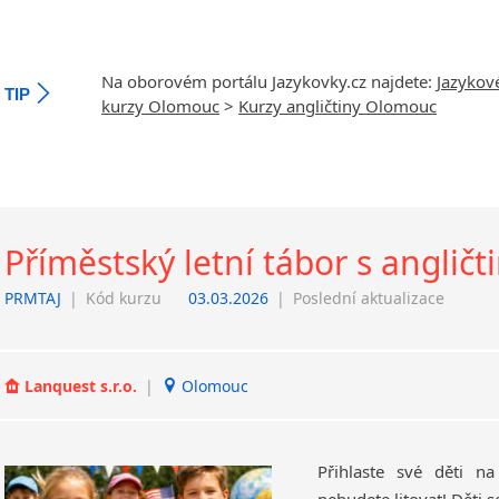
Na oborovém portálu Jazykovky.cz najdete:
Jazykov
TIP
kurzy Olomouc
>
Kurzy angličtiny Olomouc
Příměstský letní tábor s angličt
PRMTAJ
|
Kód kurzu
03.03.2026
|
Poslední aktualizace
Lanquest s.r.o.
|
Olomouc
Přihlaste své děti n