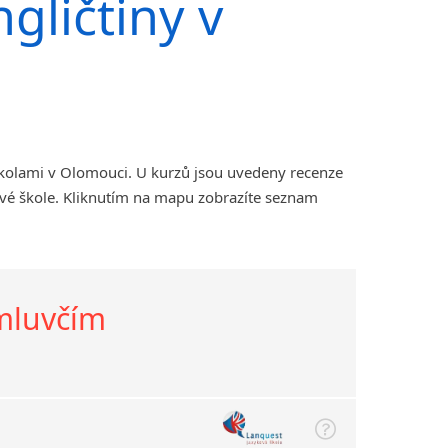
gličtiny v
školami v Olomouci. U kurzů jsou uvedeny recenze
ové škole. Kliknutím na mapu zobrazíte seznam
 mluvčím