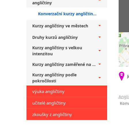
angličtiny
Konverzační kurzy angličtiny Olomouc + začátečníci
Kurzy angličtiny ve městech
Druhy kurzů angličtiny
Kurzy angličtiny s velkou
intenzitou
Kurzy angličtiny zaměřené na ...
Kurzy angličtiny podle
J
pokročilosti
výuka angličtiny
Angli
učitelé angličtiny
Konv
zkoušky z angličtiny