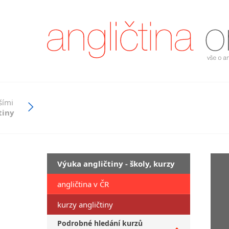
šími
tiny
Výuka angličtiny - školy, kurzy
angličtina v ČR
kurzy angličtiny
Podrobné hledání kurzů