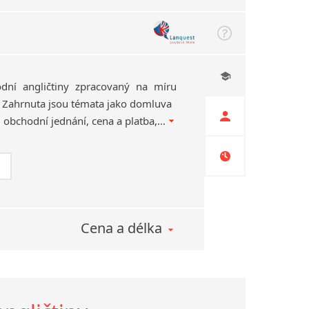
ní angličtiny zpracovaný na míru
Zahrnuta jsou témata jako domluva
schůzky, představování, obchodní jednání, cena a platba, obchodní korespondence, pracovní porady, společenská konverzace.
Cena a délka