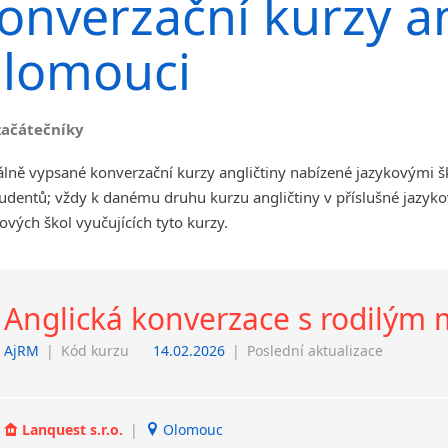
onverzační kurzy an
angličtiny
Jihlava
lomouci
malá města podle abecedy
Chomutov
Chrudim
začátečníky
Děčín
Hodonín
álně vypsané konverzační kurzy angličtiny nabízené jazykovými 
Klatovy
udentů; vždy k danému druhu kurzu angličtiny v příslušné jazyk
Kolín
ových škol vyučujících tyto kurzy.
Most
Prostějov
Sedlčany
Anglická konverzace s rodilým
Tišnov
Vysoká nad Labem
AjRM
|
Kód kurzu
14.02.2026
|
Poslední aktualizace
Lanquest s.r.o.
|
Olomouc