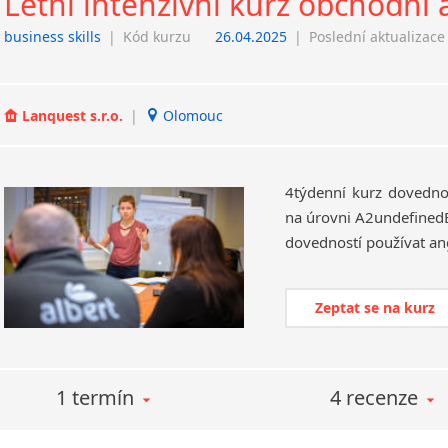
Letní intenzivní kurz obchodní 
business skills
|
Kód kurzu
26.04.2025
|
Poslední aktualizace
Lanquest s.r.o.
|
Olomouc
4týdenní kurz dovednos
na úrovni A2undefinedB
Zeptat se na kurz
1 termín
4 recenze