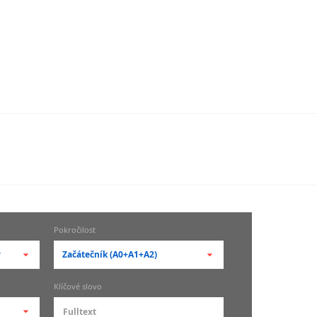
Pokročilost
y
Začátečník (A0+A1+A2)
-- vyberte pokročilost --
Klíčové slovo
zů
kurz je pro studenty
pokročilosti