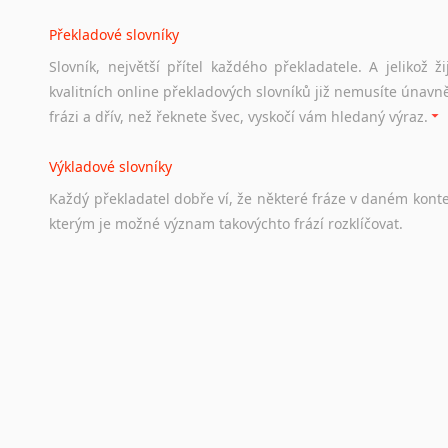
Překladové slovníky
Práce v Austrálii
Slovník, největší přítel každého překladatele. A jelikož
Odkazy
poskytující
cenné
informace
nekomerčního
charak
kvalitních online překladových slovníků již nemusíte únavn
hledat
práci
na
internetu
případně
osobní
zkušenosti
ostat
frázi a dřív, než řeknete švec, vyskočí vám hledaný výraz.
Životopis v angličtině
Výkladové slovníky
Hledáte-li
si
práci
v
zahraničí,
bez
životopisu
v
angličtině
s
Každý
překladatel
dobře
ví,
že
některé
fráze
v
daném
kont
stejná
obecná
pravidla,
jako
pro
český
životopis.
Tak
dost
ot
kterým
je
možné
význam
takovýchto
frází
rozklíčovat.
Srovnávací slovníky
Úkolem
srovnávacích
slovníků
je
vyhledat
vhodná
synony
vždy
po
ruce.
Korektory pravopisu pro překladatele
Každý dělá chyby a překlepy a kdo tvrdí, že ne, neříká p