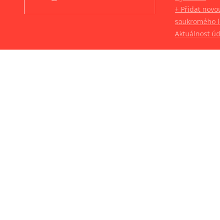
+ Přidat novo
soukromého l
Aktuálnost ú