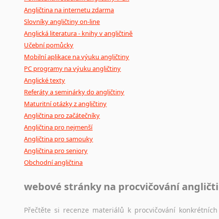
Angličtina na internetu zdarma
Slovníky angličtiny on-line
Anglická literatura - knihy v angličtině
Učební pomůcky
Mobilní aplikace na výuku angličtiny
PC programy na výuku angličtiny
Anglické texty
Referáty a seminárky do angličtiny
Maturitní otázky z angličtiny
Angličtina pro začátečníky
Angličtina pro nejmenší
Angličtina pro samouky
Angličtina pro seniory
Obchodní angličtina
webové stránky na procvičování angličt
Přečtěte si recenze materiálů k procvičování konkrétních 