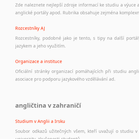
Zde
naleznete
nejlepší
zdroje
informací
ke
studiu
a
výuce
anglické
portály
apod.
Rubrika
obsahuje
zejména
komplexn
Rozcestníky AJ
Rozcestníky,
podobné
jako
je
tento,
s
tipy
na
další
portál
jazykem
a
jeho
využitím.
Organizace a instituce
Oficiální
stránky
organizací
pomáhajících
při
studiu
angli
asociace
pro
podporu
jazykového
vzdělávání
ad.
Diskusní fórum
angličtina v zahraničí
Ať
už
se
jedná
o
česká
diskusní
fóra
o
anglickém
jazyce
n
angličtině
na
různá
témata,
vše
naleznete
v
této
rubrice.
Studium v Anglii a Irsku
Soubor
odkazů
užitečných
všem,
kteří
uvažují
o
studiu
v
univerzity,
zkušenosti
studentů.