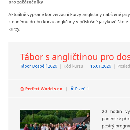
pro začátečníky
Chrudim
Aktuálně vypsané konverzační kurzy angličtiny nabízené jaz
Děčín
k danému druhu kurzu angličtiny v příslušné jazykové škole.
Hodonín
kurzy.
Klatovy
Kolín
Most
Prostějov
Tábor s angličtinou pro do
Sedlčany
Tábor Dospělí 2026
|
Kód kurzu
15.01.2026
|
Posled
Tišnov
Vysoká nad Labem
Perfect World s.r.o.
|
Plzeň 1
20 hodin vý
panenské příro
pestrý progra