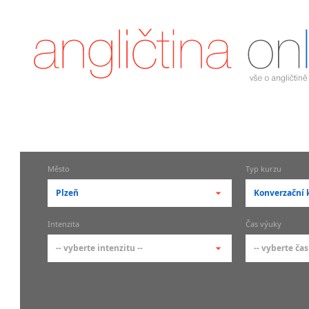
Město
Typ kurzu
Plzeň
Konverzační 
-- vyberte město --
-- vyberte 
Intenzita
Čas výuky
pražské městské části
základní 
-- vyberte intenzitu --
-- vyberte čas
Praha
Kurzy a
skupin
Praha 1
-- vyberte intenzitu --
-- vyberte
Individ
Praha 2
1-2 hodiny týdně
Ranní (zač
Firemní