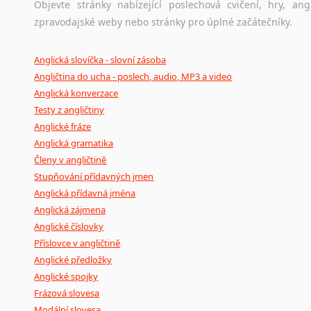
Objevte stránky nabízející poslechová cvičení, hry, a
zpravodajské weby nebo stránky pro úplné začátečníky.
Anglická slovíčka - slovní zásoba
Angličtina do ucha - poslech, audio, MP3 a video
Anglická konverzace
Testy z angličtiny
Anglické fráze
Anglická gramatika
Členy v angličtině
Stupňování přídavných jmen
Anglická přídavná jména
Anglická zájmena
Anglické číslovky
Příslovce v angličtině
Anglické předložky
Anglické spojky
Frázová slovesa
Modální slovesa