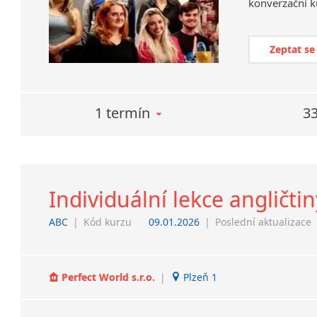
konverzační k
Zeptat se
1 termín
33
Individuální lekce angličtin
ABC
|
Kód kurzu
09.01.2026
|
Poslední aktualizace
Perfect World s.r.o.
|
Plzeň 1