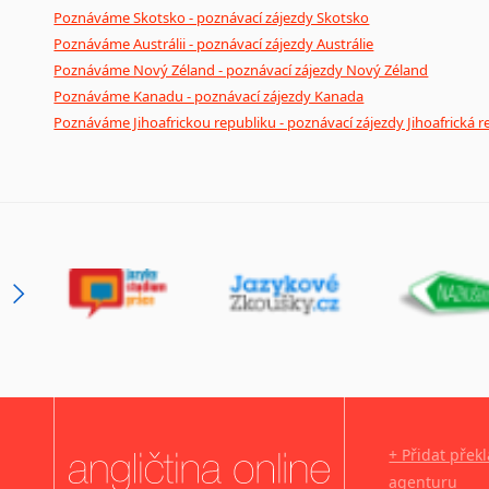
Poznáváme Skotsko - poznávací zájezdy Skotsko
Poznáváme Austrálii - poznávací zájezdy Austrálie
Poznáváme Nový Zéland - poznávací zájezdy Nový Zéland
Poznáváme Kanadu - poznávací zájezdy Kanada
Poznáváme Jihoafrickou republiku - poznávací zájezdy Jihoafrická r
+ Přidat přek
agenturu