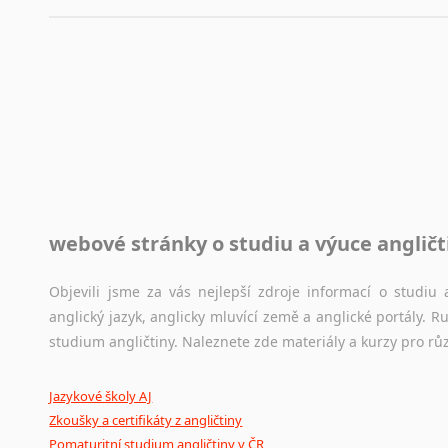
využití moderního softwaru, jenž pravopisné, gramatické n
automaticky opravit.
Rady a návody pro překladatele
Toužíte započít překladatelskou dráhu, ale nevíte, jak na 
raději kvůli osobnímu perfekcionismu, vlastnosti každému p
raději zkontrolovat? V takovém případě jste na správném mí
Jazykové korpusy
webové stránky o studiu a výuce angličt
Jazykový korpus je elektronický soubor autentických tex
korpusů, jež umožňují třeba vyhledávání slov a slovních spo
původního zdroje textu.
Objevili jsme za vás nejlepší zdroje informací o studi
anglický jazyk, anglicky mluvící země a anglické portály.
Ostatní pomůcky pro překladatele
studium angličtiny. Naleznete zde materiály a kurzy pro rů
Mix
pomůcek,
jež
mají
potenciál
pomoci
překladateli
v
je
Jazykové školy AJ
poradny
a
pravidla
pravopisu
nebo
stylistické
příručky.
Zkoušky a certifikáty z angličtiny
Pomaturitní studium angličtiny v ČR