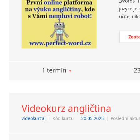
„Words f
jazyce je
Zepta
1 termín
23
Videokurz angličtina
videokurzaj
|
Kód kurzu
20.05.2025
|
Poslední aktu