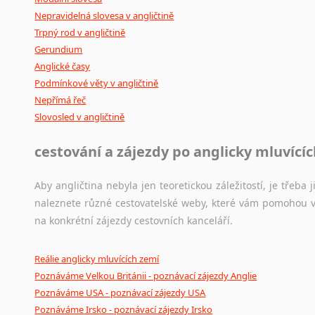
Nepravidelná slovesa v angličtině
Trpný rod v angličtině
Gerundium
Anglické časy
Podmínkové věty v angličtině
Nepřímá řeč
Slovosled v angličtině
cestování a zájezdy po anglicky mluvící
Aby angličtina nebyla jen teoretickou záležitostí, je třeba j
naleznete různé cestovatelské weby, které vám pomohou vy
na konkrétní zájezdy cestovních kanceláří.
Reálie anglicky mluvících zemí
Poznáváme Velkou Británii - poznávací zájezdy Anglie
Poznáváme USA - poznávací zájezdy USA
Poznáváme Irsko - poznávací zájezdy Irsko