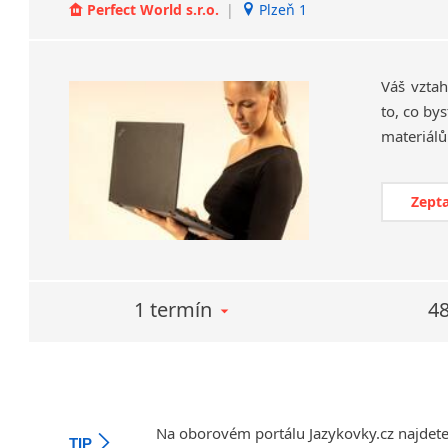
Perfect World s.r.o.
|
Plzeň 1
Váš vztah
to, co by
Zepta
1 termín
48
Na oborovém portálu Jazykovky.cz najdet
TIP