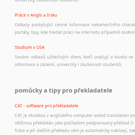
Práce v Anglii a Irsku
Odkazy
poskytující
cenné
informace
nekomerčního
chara
portály,
tipy,
kde
hledat
práci
na
internetu
případně
osobní
Studium v USA
Soubor
odkazů
užitečných
všem,
kteří
uvažují
o
studiu
ve
informace
a
zázemí,
univerzity
i
zkušenosti
studentů.
Práce v USA
pomůcky a tipy pro překladatele
Odkazy
poskytující
cenné
informace
nekomerčního
charak
hledat
práci
na
internetu
případně
osobní
zkušenosti
ostat
CAT - software pro překladatele
CAT je zkratkou z anglického computer-aided translation (ne
Studium v Austrálii
většinou překládán jako počítačem podporovaný překlad či
Soubor
odkazů
užitečných
všem,
kteří
uvažují
o
studiu
v
Aus
fráze a při dalším překladu vám je automaticky nabízejí, ta
a
zázemí,
australské
univerzity
a
samozřejmě
i
osobní
zkuš