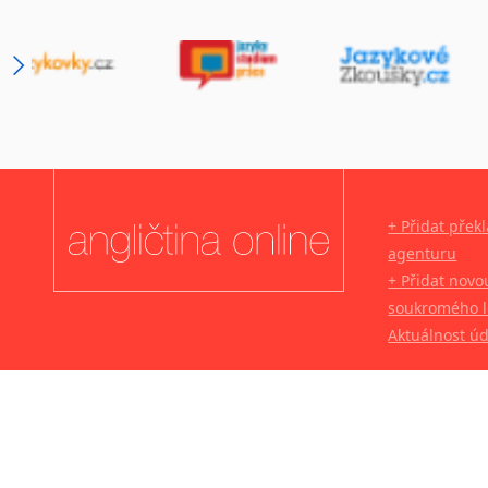
+ Přidat přek
agenturu
+ Přidat novo
soukromého l
Aktuálnost ú