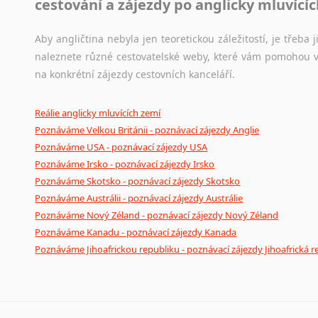
cestování a zájezdy po anglicky mluvící
Aby angličtina nebyla jen teoretickou záležitostí, je třeba j
naleznete různé cestovatelské weby, které vám pomohou vy
na konkrétní zájezdy cestovních kanceláří.
Reálie anglicky mluvících zemí
Poznáváme Velkou Británii - poznávací zájezdy Anglie
Poznáváme USA - poznávací zájezdy USA
Poznáváme Irsko - poznávací zájezdy Irsko
Poznáváme Skotsko - poznávací zájezdy Skotsko
Poznáváme Austrálii - poznávací zájezdy Austrálie
Poznáváme Nový Zéland - poznávací zájezdy Nový Zéland
Poznáváme Kanadu - poznávací zájezdy Kanada
Poznáváme Jihoafrickou republiku - poznávací zájezdy Jihoafrická r