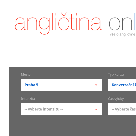
Město
Typ kurzu
Praha 5
Konverzační 
-- vyberte město --
-- vyberte 
Intenzita
Čas výuky
pražské městské části
základní 
-- vyberte intenzitu --
-- vyberte čas
Praha
Kurzy a
skupin
Praha 1
-- vyberte intenzitu --
-- vyberte
Individ
Praha 2
1-2 hodiny týdně
Ranní (zač
Firemní