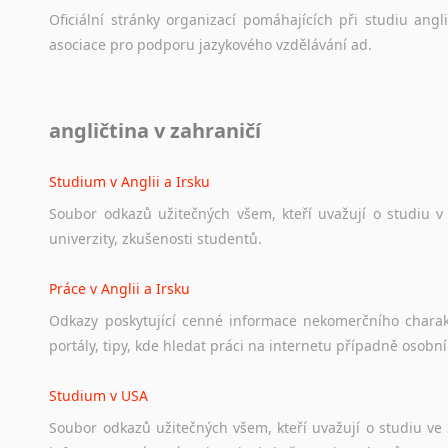
Oficiální
stránky
organizací
pomáhajících
při
studiu
angli
asociace
pro
podporu
jazykového
vzdělávání
ad.
Diskusní fórum
angličtina v zahraničí
Ať
už
se
jedná
o
česká
diskusní
fóra
o
anglickém
jazyce
n
angličtině
na
různá
témata,
vše
naleznete
v
této
rubrice.
Studium v Anglii a Irsku
Soubor
odkazů
užitečných
všem,
kteří
uvažují
o
studiu
v
univerzity,
zkušenosti
studentů.
Práce v Anglii a Irsku
Odkazy
poskytující
cenné
informace
nekomerčního
chara
portály,
tipy,
kde
hledat
práci
na
internetu
případně
osobní
Studium v USA
Soubor
odkazů
užitečných
všem,
kteří
uvažují
o
studiu
ve