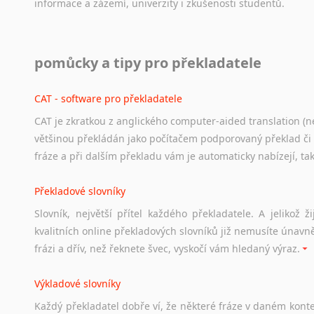
informace
a
zázemí,
univerzity
i
zkušenosti
studentů.
Práce v USA
pomůcky a tipy pro překladatele
Odkazy
poskytující
cenné
informace
nekomerčního
charak
hledat
práci
na
internetu
případně
osobní
zkušenosti
ostat
CAT - software pro překladatele
CAT je zkratkou z anglického computer-aided translation (ne
Studium v Austrálii
většinou překládán jako počítačem podporovaný překlad či
Soubor
odkazů
užitečných
všem,
kteří
uvažují
o
studiu
v
Aus
fráze a při dalším překladu vám je automaticky nabízejí, ta
a
zázemí,
australské
univerzity
a
samozřejmě
i
osobní
zkuš
Překladové slovníky
Práce v Austrálii
Slovník, největší přítel každého překladatele. A jelikož
Odkazy
poskytující
cenné
informace
nekomerčního
charak
kvalitních online překladových slovníků již nemusíte únavn
hledat
práci
na
internetu
případně
osobní
zkušenosti
ostat
frázi a dřív, než řeknete švec, vyskočí vám hledaný výraz.
Životopis v angličtině
Výkladové slovníky
Hledáte-li
si
práci
v
zahraničí,
bez
životopisu
v
angličtině
s
Každý
překladatel
dobře
ví,
že
některé
fráze
v
daném
kont
stejná
obecná
pravidla,
jako
pro
český
životopis.
Tak
dost
ot