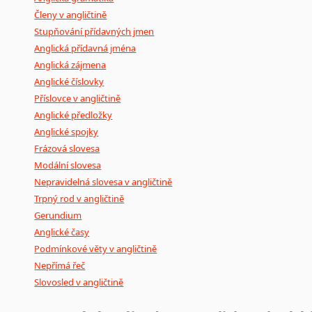
Členy v angličtině
Stupňování přídavných jmen
Anglická přídavná jména
Anglická zájmena
Anglické číslovky
Příslovce v angličtině
Anglické předložky
Anglické spojky
Frázová slovesa
Modální slovesa
Nepravidelná slovesa v angličtině
Trpný rod v angličtině
Gerundium
Anglické časy
Podmínkové věty v angličtině
Nepřímá řeč
Slovosled v angličtině