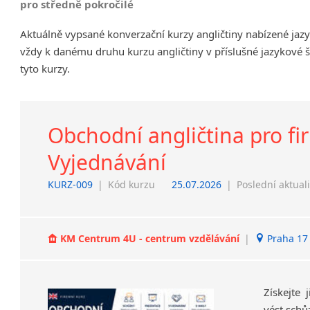
pro středně pokročilé
Chrudim
Aktuálně vypsané konverzační kurzy angličtiny nabízené jaz
Děčín
vždy k danému druhu kurzu angličtiny v příslušné jazykové 
Hodonín
tyto kurzy.
Klatovy
Kolín
Most
Prostějov
Obchodní angličtina pro fi
Sedlčany
Vyjednávání
Tišnov
Vysoká nad Labem
KURZ-009
|
Kód kurzu
25.07.2026
|
Poslední aktual
KM Centrum 4U - centrum vzdělávání
|
Praha 17 
Získejte 
vést schů