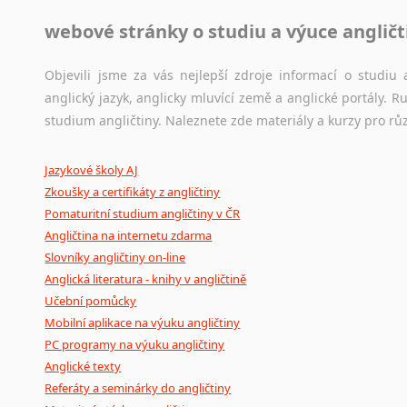
webové stránky o studiu a výuce angličt
Jazykový korpus je elektronický soubor autentických tex
korpusů, jež umožňují třeba vyhledávání slov a slovních spo
původního zdroje textu.
Objevili jsme za vás nejlepší zdroje informací o studi
anglický jazyk, anglicky mluvící země a anglické portály.
Ostatní pomůcky pro překladatele
studium angličtiny. Naleznete zde materiály a kurzy pro rů
Mix
pomůcek,
jež
mají
potenciál
pomoci
překladateli
v
je
Jazykové školy AJ
poradny
a
pravidla
pravopisu
nebo
stylistické
příručky.
Zkoušky a certifikáty z angličtiny
Pomaturitní studium angličtiny v ČR
Angličtina na internetu zdarma
Slovníky angličtiny on-line
Anglická literatura - knihy v angličtině
Učební pomůcky
Mobilní aplikace na výuku angličtiny
PC programy na výuku angličtiny
Anglické texty
Referáty a seminárky do angličtiny