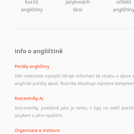
kurzů
jazykových
učitelů
angličtiny
škol
angličtin
info o angličtině
Portály angličtiny
Zde
naleznete
nejlepší
zdroje
informací
ke
studiu
a
výuce
anglické
portály
apod.
Rubrika
obsahuje
zejména
komplexn
Rozcestníky AJ
Rozcestníky,
podobné
jako
je
tento,
s
tipy
na
další
portál
jazykem
a
jeho
využitím.
Organizace a instituce