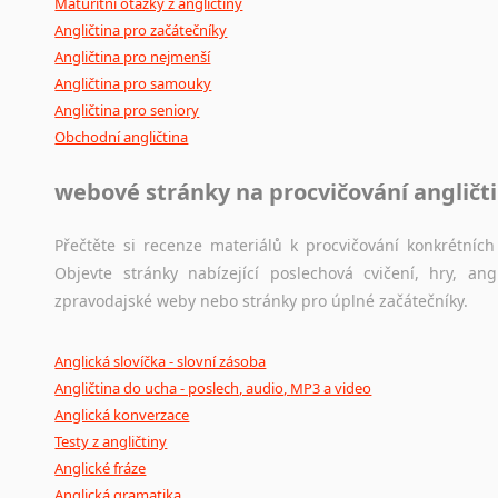
Maturitní otázky z angličtiny
Angličtina pro začátečníky
Angličtina pro nejmenší
Angličtina pro samouky
Angličtina pro seniory
Obchodní angličtina
webové stránky na procvičování angličt
Přečtěte si recenze materiálů k procvičování konkrétních 
Objevte stránky nabízející poslechová cvičení, hry, a
zpravodajské weby nebo stránky pro úplné začátečníky.
Anglická slovíčka - slovní zásoba
Angličtina do ucha - poslech, audio, MP3 a video
Anglická konverzace
Testy z angličtiny
Anglické fráze
Anglická gramatika