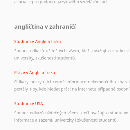
asociace
pro
podporu
jazykového
vzdělávání
ad.
Diskusní fórum
angličtina v zahraničí
Ať
už
se
jedná
o
česká
diskusní
fóra
o
anglickém
jazyce
n
angličtině
na
různá
témata,
vše
naleznete
v
této
rubrice.
Studium v Anglii a Irsku
Soubor
odkazů
užitečných
všem,
kteří
uvažují
o
studiu
v
univerzity,
zkušenosti
studentů.
Práce v Anglii a Irsku
Odkazy
poskytující
cenné
informace
nekomerčního
chara
portály,
tipy,
kde
hledat
práci
na
internetu
případně
osobní
Studium v USA
Soubor
odkazů
užitečných
všem,
kteří
uvažují
o
studiu
ve
informace
a
zázemí,
univerzity
i
zkušenosti
studentů.