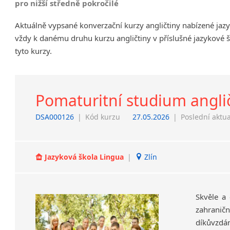
pro nižší středně pokročilé
Chrudim
Aktuálně vypsané konverzační kurzy angličtiny nabízené jaz
Děčín
vždy k danému druhu kurzu angličtiny v příslušné jazykové 
Hodonín
tyto kurzy.
Klatovy
Kolín
Most
Prostějov
Pomaturitní studium angli
Sedlčany
DSA000126
|
Kód kurzu
27.05.2026
|
Poslední aktua
Tišnov
Vysoká nad Labem
Jazyková škola Lingua
|
Zlín
Skvěle a 
zahraničn