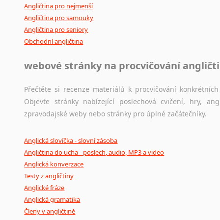
Angličtina pro nejmenší
Angličtina pro samouky
Angličtina pro seniory
Obchodní angličtina
webové stránky na procvičování angličt
Přečtěte si recenze materiálů k procvičování konkrétních 
Objevte stránky nabízející poslechová cvičení, hry, a
zpravodajské weby nebo stránky pro úplné začátečníky.
Anglická slovíčka - slovní zásoba
Angličtina do ucha - poslech, audio, MP3 a video
Anglická konverzace
Testy z angličtiny
Anglické fráze
Anglická gramatika
Členy v angličtině