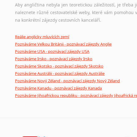
Aby angličtina nebyla jen teoretickou záležitostí, je třeba j
naleznete různé cestovatelské weby, které vám pomohou vy
na konkrétní zájezdy cestovních kanceláří.
Reálie anglicky mluvících zemí
Poznáváme Velkou Británii - poznávací zájezdy Anglie
Poznáváme USA - poznávací zájezdy USA
Poznáváme Irsko - poznávací zájezdy Irsko
Poznáváme Skotsko - poznávací zájezdy Skotsko
Poznáváme Austrálii - poznávací zájezdy Austrálie
Poznáváme Nový Zéland - poznávací zájezdy Nový Zéland
Poznáváme Kanadu - poznávací zájezdy Kanada
Poznáváme Jihoafrickou republiku - poznávací zájezdy Jihoafrická r