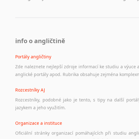
info o angličtině
Portály angličtiny
Zde
naleznete
nejlepší
zdroje
informací
ke
studiu
a
výuce
anglické
portály
apod.
Rubrika
obsahuje
zejména
komplexn
Rozcestníky AJ
Rozcestníky,
podobné
jako
je
tento,
s
tipy
na
další
portál
jazykem
a
jeho
využitím.
Organizace a instituce
Oficiální
stránky
organizací
pomáhajících
při
studiu
angli