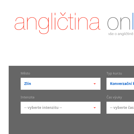
Město
Typ kurzu
Zlín
Konverzační 
-- vyberte město --
-- vyberte 
Intenzita
Čas výuky
pražské městské části
základní 
-- vyberte intenzitu --
-- vyberte čas
Praha
Kurzy a
skupin
Praha 1
-- vyberte intenzitu --
-- vyberte
Individ
Praha 2
1-2 hodiny týdně
Ranní (zač
Firemní