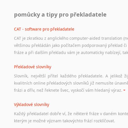
Práce v USA
pomůcky a tipy pro překladatele
Odkazy
poskytující
cenné
informace
nekomerčního
charak
hledat
práci
na
internetu
případně
osobní
zkušenosti
ostat
CAT - software pro překladatele
CAT je zkratkou z anglického computer-aided translation (ne
Studium v Austrálii
většinou překládán jako počítačem podporovaný překlad či
Soubor
odkazů
užitečných
všem,
kteří
uvažují
o
studiu
v
Aus
fráze a při dalším překladu vám je automaticky nabízejí, ta
a
zázemí,
australské
univerzity
a
samozřejmě
i
osobní
zkuš
Překladové slovníky
Práce v Austrálii
Slovník, největší přítel každého překladatele. A jelikož
Odkazy
poskytující
cenné
informace
nekomerčního
charak
kvalitních online překladových slovníků již nemusíte únavn
hledat
práci
na
internetu
případně
osobní
zkušenosti
ostat
frázi a dřív, než řeknete švec, vyskočí vám hledaný výraz.
Životopis v angličtině
Výkladové slovníky
Hledáte-li
si
práci
v
zahraničí,
bez
životopisu
v
angličtině
s
Každý
překladatel
dobře
ví,
že
některé
fráze
v
daném
kont
stejná
obecná
pravidla,
jako
pro
český
životopis.
Tak
dost
ot
kterým
je
možné
význam
takovýchto
frází
rozklíčovat.