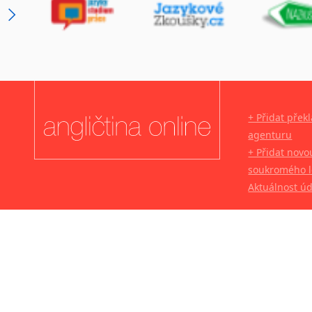
+ Přidat přek
agenturu
+ Přidat novo
soukromého l
Aktuálnost ú