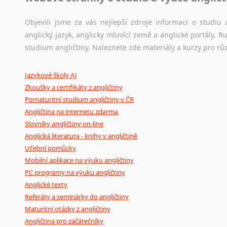
korpusů, jež umožňují třeba vyhledávání slov a slovních spo
původního zdroje textu.
Objevili jsme za vás nejlepší zdroje informací o studi
anglický jazyk, anglicky mluvící země a anglické portály.
Ostatní pomůcky pro překladatele
studium angličtiny. Naleznete zde materiály a kurzy pro rů
Mix
pomůcek,
jež
mají
potenciál
pomoci
překladateli
v
je
Jazykové školy AJ
poradny
a
pravidla
pravopisu
nebo
stylistické
příručky.
Zkoušky a certifikáty z angličtiny
Pomaturitní studium angličtiny v ČR
Angličtina na internetu zdarma
Slovníky angličtiny on-line
Anglická literatura - knihy v angličtině
Učební pomůcky
Mobilní aplikace na výuku angličtiny
PC programy na výuku angličtiny
Anglické texty
Referáty a seminárky do angličtiny
Maturitní otázky z angličtiny
Angličtina pro začátečníky