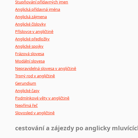
Stupňování přídavných jmen
Anglická přídavná jména
Anglická zájmena
Anglické číslovky
Příslovce v angličtině
Anglické předložky
Anglické spojky
Frázová slovesa
Modální slovesa
Nepravidelná slovesa v angličtině
Trpný rod v angličtině
Gerundium
Anglické časy
Podmínkové věty v angličtině
Nepřímá řeč
Slovosled v angličtině
cestování a zájezdy po anglicky mluvící