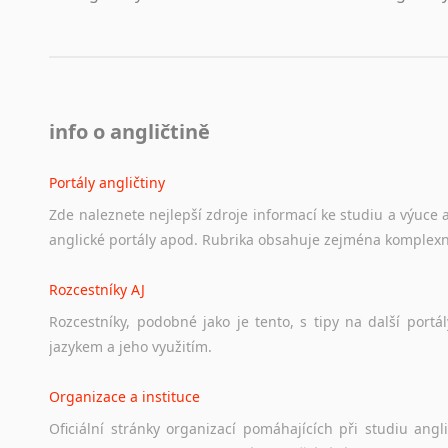
info o angličtině
Portály angličtiny
Zde
naleznete
nejlepší
zdroje
informací
ke
studiu
a
výuce
anglické
portály
apod.
Rubrika
obsahuje
zejména
komplexn
Rozcestníky AJ
Rozcestníky,
podobné
jako
je
tento,
s
tipy
na
další
portál
jazykem
a
jeho
využitím.
Organizace a instituce
Oficiální
stránky
organizací
pomáhajících
při
studiu
angli