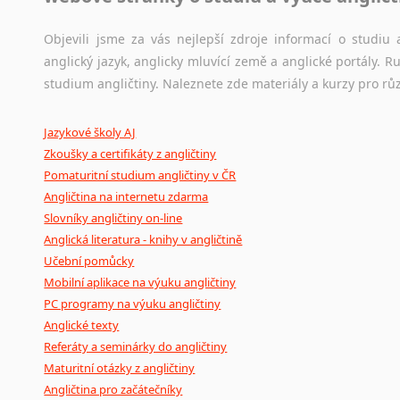
korpusů, jež umožňují třeba vyhledávání slov a slovních spo
původního zdroje textu.
Objevili jsme za vás nejlepší zdroje informací o studi
anglický jazyk, anglicky mluvící země a anglické portály.
Ostatní pomůcky pro překladatele
studium angličtiny. Naleznete zde materiály a kurzy pro rů
Mix
pomůcek,
jež
mají
potenciál
pomoci
překladateli
v
je
Jazykové školy AJ
poradny
a
pravidla
pravopisu
nebo
stylistické
příručky.
Zkoušky a certifikáty z angličtiny
Pomaturitní studium angličtiny v ČR
Angličtina na internetu zdarma
Slovníky angličtiny on-line
Anglická literatura - knihy v angličtině
Učební pomůcky
Mobilní aplikace na výuku angličtiny
PC programy na výuku angličtiny
Anglické texty
Referáty a seminárky do angličtiny
Maturitní otázky z angličtiny
Angličtina pro začátečníky