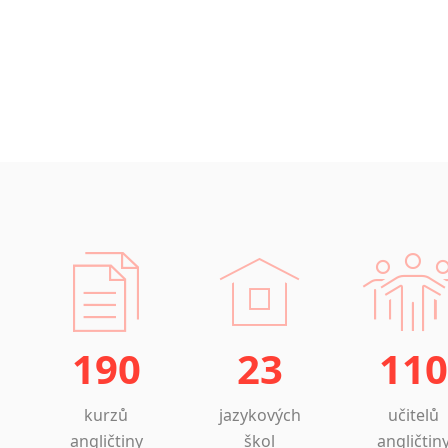
190
23
110
kurzů
jazykových
učitelů
angličtiny
škol
angličtin