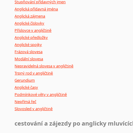
Stupňování přídavných jmen
Anglická přídavná jména
Anglická zájmena
Anglické číslovky
Příslovce v angličtině
Anglické předložky
Anglické spojky
Frázová slovesa
Modální slovesa
Nepravidelná slovesa v angličtině
Trpný rod v angličtině
Gerundium
Anglické časy
Podmínkové věty v angličtině
Nepřímá řeč
Slovosled v angličtině
cestování a zájezdy po anglicky mluvící