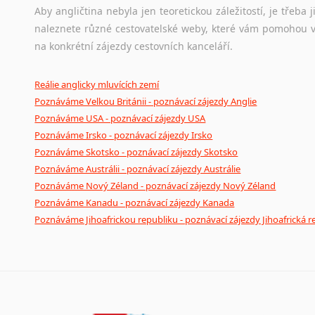
Aby angličtina nebyla jen teoretickou záležitostí, je třeba j
naleznete různé cestovatelské weby, které vám pomohou vy
na konkrétní zájezdy cestovních kanceláří.
Reálie anglicky mluvících zemí
Poznáváme Velkou Británii - poznávací zájezdy Anglie
Poznáváme USA - poznávací zájezdy USA
Poznáváme Irsko - poznávací zájezdy Irsko
Poznáváme Skotsko - poznávací zájezdy Skotsko
Poznáváme Austrálii - poznávací zájezdy Austrálie
Poznáváme Nový Zéland - poznávací zájezdy Nový Zéland
Poznáváme Kanadu - poznávací zájezdy Kanada
Poznáváme Jihoafrickou republiku - poznávací zájezdy Jihoafrická r