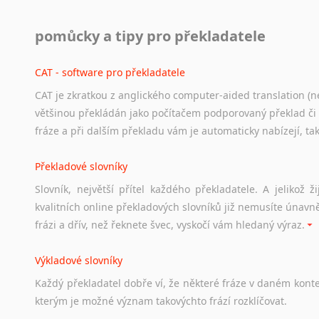
Práce v USA
pomůcky a tipy pro překladatele
Odkazy
poskytující
cenné
informace
nekomerčního
charak
hledat
práci
na
internetu
případně
osobní
zkušenosti
ostat
CAT - software pro překladatele
CAT je zkratkou z anglického computer-aided translation (ne
Studium v Austrálii
většinou překládán jako počítačem podporovaný překlad či
Soubor
odkazů
užitečných
všem,
kteří
uvažují
o
studiu
v
Aus
fráze a při dalším překladu vám je automaticky nabízejí, ta
a
zázemí,
australské
univerzity
a
samozřejmě
i
osobní
zkuš
Překladové slovníky
Práce v Austrálii
Slovník, největší přítel každého překladatele. A jelikož
Odkazy
poskytující
cenné
informace
nekomerčního
charak
kvalitních online překladových slovníků již nemusíte únavn
hledat
práci
na
internetu
případně
osobní
zkušenosti
ostat
frázi a dřív, než řeknete švec, vyskočí vám hledaný výraz.
Životopis v angličtině
Výkladové slovníky
Hledáte-li
si
práci
v
zahraničí,
bez
životopisu
v
angličtině
s
Každý
překladatel
dobře
ví,
že
některé
fráze
v
daném
kont
stejná
obecná
pravidla,
jako
pro
český
životopis.
Tak
dost
ot
kterým
je
možné
význam
takovýchto
frází
rozklíčovat.