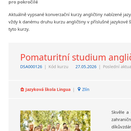
pro pokročilé
Chrudim
Aktuálně vypsané konverzační kurzy angličtiny nabízené jaz
Děčín
vždy k danému druhu kurzu angličtiny v příslušné jazykové 
Hodonín
tyto kurzy.
Klatovy
Kolín
Most
Prostějov
Pomaturitní studium angli
Sedlčany
DSA000126
|
Kód kurzu
27.05.2026
|
Poslední aktua
Tišnov
Vysoká nad Labem
Jazyková škola Lingua
|
Zlín
Skvěle a 
zahraničn