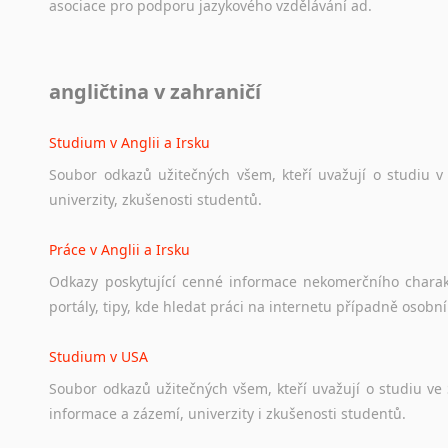
asociace
pro
podporu
jazykového
vzdělávání
ad.
Diskusní fórum
angličtina v zahraničí
Ať
už
se
jedná
o
česká
diskusní
fóra
o
anglickém
jazyce
n
angličtině
na
různá
témata,
vše
naleznete
v
této
rubrice.
Studium v Anglii a Irsku
Soubor
odkazů
užitečných
všem,
kteří
uvažují
o
studiu
v
univerzity,
zkušenosti
studentů.
Práce v Anglii a Irsku
Odkazy
poskytující
cenné
informace
nekomerčního
chara
portály,
tipy,
kde
hledat
práci
na
internetu
případně
osobní
Studium v USA
Soubor
odkazů
užitečných
všem,
kteří
uvažují
o
studiu
ve
informace
a
zázemí,
univerzity
i
zkušenosti
studentů.