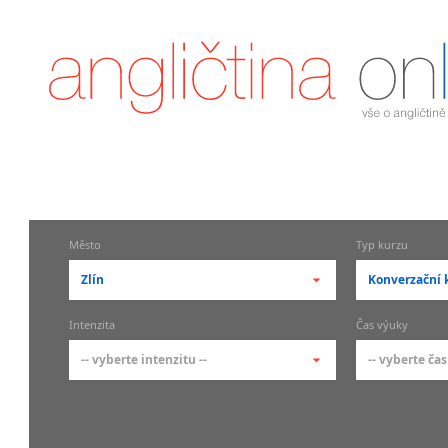
Město
Typ kurzu
Zlín
Konverzační 
-- vyberte město --
-- vyberte 
Intenzita
Čas výuky
pražské městské části
základní 
-- vyberte intenzitu --
-- vyberte čas
Praha
Kurzy a
skupin
Praha 1
-- vyberte intenzitu --
-- vyberte
Individ
Praha 2
1-2 hodiny týdně
Ranní (zač
Firemní