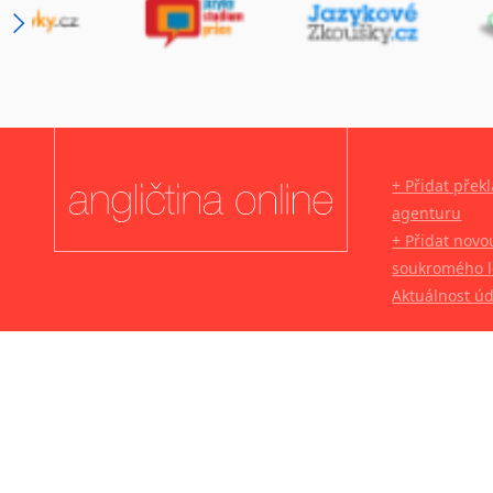
+ Přidat přek
agenturu
+ Přidat novo
soukromého l
Aktuálnost ú