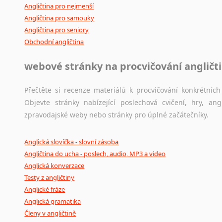
Angličtina pro nejmenší
Angličtina pro samouky
Angličtina pro seniory
Obchodní angličtina
webové stránky na procvičování angličt
Přečtěte si recenze materiálů k procvičování konkrétních 
Objevte stránky nabízející poslechová cvičení, hry, a
zpravodajské weby nebo stránky pro úplné začátečníky.
Anglická slovíčka - slovní zásoba
Angličtina do ucha - poslech, audio, MP3 a video
Anglická konverzace
Testy z angličtiny
Anglické fráze
Anglická gramatika
Členy v angličtině