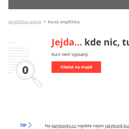
Praha 4
3-4 hodiny týdně
Dopolední
Pomatur
Praha 5
5-8 hodin týdně
Odpolední
kurzy s v
Praha 6
9-14 hodin týdně
Večerní (z
Pobytov
Angličtina online
>
Kurzy angličtiny
Praha 10
15-19 hodin týdně
Noční (od
Online 
krajská města
20 a více hodin týdně
Celodenní
Víkendo
Brno
Jejda…
kde nic, t
Letní k
Ostrava
Intenzi
Plzeň
Kurz není vypsaný.
specifick
Liberec
Angličt
Hledat na mapě
Olomouc
Angličt
Hradec Králové
Angličt
České Budějovice
Konverz
Pardubice
Zlín
Karlovy Vary
Jihlava
malá města podle abecedy
Na
Jazykovky.cz
najdete nejen
jazykové ku
TIP
Chomutov