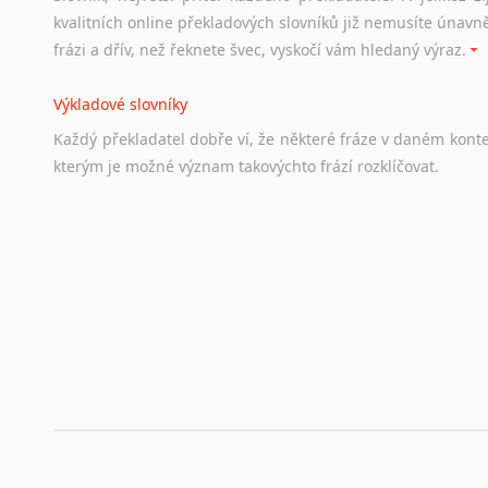
Odkazy
poskytující
cenné
informace
nekomerčního
charak
kvalitních online překladových slovníků již nemusíte únavn
hledat
práci
na
internetu
případně
osobní
zkušenosti
ostat
frázi a dřív, než řeknete švec, vyskočí vám hledaný výraz.
Životopis v angličtině
Výkladové slovníky
Hledáte-li
si
práci
v
zahraničí,
bez
životopisu
v
angličtině
s
Každý
překladatel
dobře
ví,
že
některé
fráze
v
daném
kont
stejná
obecná
pravidla,
jako
pro
český
životopis.
Tak
dost
ot
kterým
je
možné
význam
takovýchto
frází
rozklíčovat.
Srovnávací slovníky
Úkolem
srovnávacích
slovníků
je
vyhledat
vhodná
synony
vždy
po
ruce.
Korektory pravopisu pro překladatele
Každý dělá chyby a překlepy a kdo tvrdí, že ne, neříká p
využití moderního softwaru, jenž pravopisné, gramatické n
automaticky opravit.