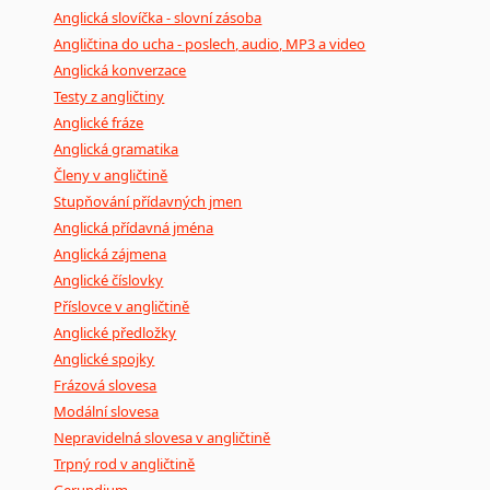
Anglická slovíčka - slovní zásoba
Angličtina do ucha - poslech, audio, MP3 a video
Anglická konverzace
Testy z angličtiny
Anglické fráze
Anglická gramatika
Členy v angličtině
Stupňování přídavných jmen
Anglická přídavná jména
Anglická zájmena
Anglické číslovky
Příslovce v angličtině
Anglické předložky
Anglické spojky
Frázová slovesa
Modální slovesa
Nepravidelná slovesa v angličtině
Trpný rod v angličtině
Gerundium