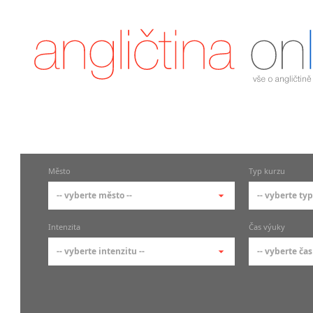
Město
Typ kurzu
-- vyberte město --
-- vyberte typ
-- vyberte město --
-- vyberte 
Intenzita
Čas výuky
pražské městské části
základní 
-- vyberte intenzitu --
-- vyberte čas
Praha
Kurzy a
skupin
Praha 1
-- vyberte intenzitu --
-- vyberte
Individ
Praha 2
1-2 hodiny týdně
Ranní (zač
Firemní