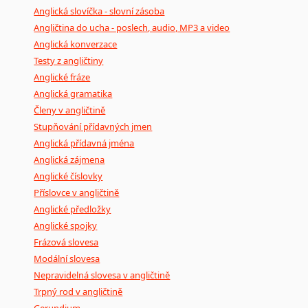
Anglická slovíčka - slovní zásoba
Angličtina do ucha - poslech, audio, MP3 a video
Anglická konverzace
Testy z angličtiny
Anglické fráze
Anglická gramatika
Členy v angličtině
Stupňování přídavných jmen
Anglická přídavná jména
Anglická zájmena
Anglické číslovky
Příslovce v angličtině
Anglické předložky
Anglické spojky
Frázová slovesa
Modální slovesa
Nepravidelná slovesa v angličtině
Trpný rod v angličtině
Gerundium