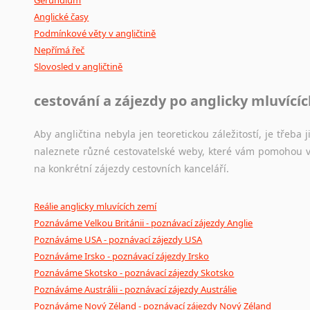
Anglické časy
Podmínkové věty v angličtině
Nepřímá řeč
Slovosled v angličtině
cestování a zájezdy po anglicky mluvící
Aby angličtina nebyla jen teoretickou záležitostí, je třeba j
naleznete různé cestovatelské weby, které vám pomohou vy
na konkrétní zájezdy cestovních kanceláří.
Reálie anglicky mluvících zemí
Poznáváme Velkou Británii - poznávací zájezdy Anglie
Poznáváme USA - poznávací zájezdy USA
Poznáváme Irsko - poznávací zájezdy Irsko
Poznáváme Skotsko - poznávací zájezdy Skotsko
Poznáváme Austrálii - poznávací zájezdy Austrálie
Poznáváme Nový Zéland - poznávací zájezdy Nový Zéland