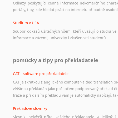
Odkazy
poskytující
cenné
informace
nekomerčního
chara
portály,
tipy,
kde
hledat
práci
na
internetu
případně
osobní
Studium v USA
Soubor
odkazů
užitečných
všem,
kteří
uvažují
o
studiu
ve
informace
a
zázemí,
univerzity
i
zkušenosti
studentů.
Práce v USA
pomůcky a tipy pro překladatele
Odkazy
poskytující
cenné
informace
nekomerčního
charak
hledat
práci
na
internetu
případně
osobní
zkušenosti
ostat
CAT - software pro překladatele
CAT je zkratkou z anglického computer-aided translation (ne
Studium v Austrálii
většinou překládán jako počítačem podporovaný překlad či
Soubor
odkazů
užitečných
všem,
kteří
uvažují
o
studiu
v
Aus
fráze a při dalším překladu vám je automaticky nabízejí, ta
a
zázemí,
australské
univerzity
a
samozřejmě
i
osobní
zkuš
Překladové slovníky
Práce v Austrálii
Slovník, největší přítel každého překladatele. A jelikož