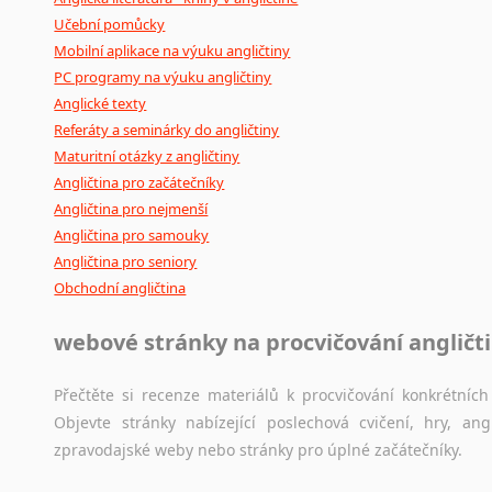
Učební pomůcky
Mobilní aplikace na výuku angličtiny
PC programy na výuku angličtiny
Anglické texty
Referáty a seminárky do angličtiny
Maturitní otázky z angličtiny
Angličtina pro začátečníky
Angličtina pro nejmenší
Angličtina pro samouky
Angličtina pro seniory
Obchodní angličtina
webové stránky na procvičování angličt
Přečtěte si recenze materiálů k procvičování konkrétních 
Objevte stránky nabízející poslechová cvičení, hry, a
zpravodajské weby nebo stránky pro úplné začátečníky.