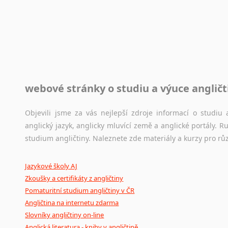
Rady a návody pro překladatele
Toužíte započít překladatelskou dráhu, ale nevíte, jak na 
raději kvůli osobnímu perfekcionismu, vlastnosti každému p
raději zkontrolovat? V takovém případě jste na správném mí
Jazykové korpusy
webové stránky o studiu a výuce angličt
Jazykový korpus je elektronický soubor autentických tex
korpusů, jež umožňují třeba vyhledávání slov a slovních spo
původního zdroje textu.
Objevili jsme za vás nejlepší zdroje informací o studi
anglický jazyk, anglicky mluvící země a anglické portály.
Ostatní pomůcky pro překladatele
studium angličtiny. Naleznete zde materiály a kurzy pro rů
Mix
pomůcek,
jež
mají
potenciál
pomoci
překladateli
v
je
Jazykové školy AJ
poradny
a
pravidla
pravopisu
nebo
stylistické
příručky.
Zkoušky a certifikáty z angličtiny
Pomaturitní studium angličtiny v ČR
Angličtina na internetu zdarma
Slovníky angličtiny on-line
Anglická literatura - knihy v angličtině