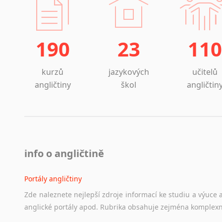
190
23
110
kurzů
jazykových
učitelů
angličtiny
škol
angličtin
info o angličtině
Portály angličtiny
Zde
naleznete
nejlepší
zdroje
informací
ke
studiu
a
výuce
anglické
portály
apod.
Rubrika
obsahuje
zejména
komplexn