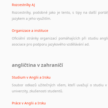
Rozcestníky AJ
Rozcestníky,
podobné
jako
je
tento,
s
tipy
na
další
portál
jazykem
a
jeho
využitím.
Organizace a instituce
Oficiální
stránky
organizací
pomáhajících
při
studiu
angli
asociace
pro
podporu
jazykového
vzdělávání
ad.
Diskusní fórum
angličtina v zahraničí
Ať
už
se
jedná
o
česká
diskusní
fóra
o
anglickém
jazyce
n
angličtině
na
různá
témata,
vše
naleznete
v
této
rubrice.
Studium v Anglii a Irsku
Soubor
odkazů
užitečných
všem,
kteří
uvažují
o
studiu
v
univerzity,
zkušenosti
studentů.
Práce v Anglii a Irsku