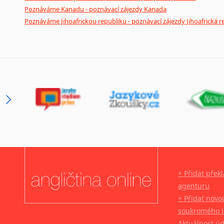
Poznáváme Kanadu - poznávací zájezdy Kanada
Poznáváme Jihoafrickou republiku - poznávací zájezdy Jihoafrická r
+ Přidat přek
agenturu
+ Přidat novo
soukromého l
Aktuálnost ú