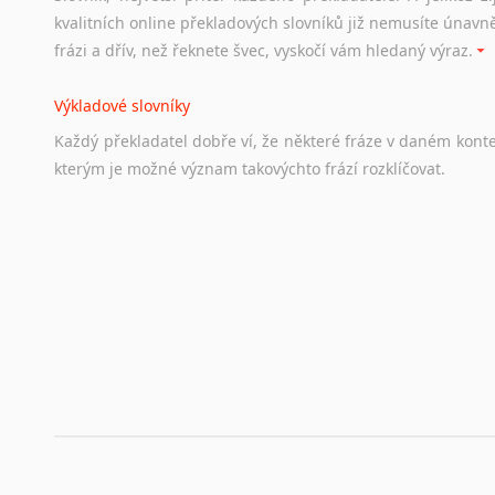
Odkazy
poskytující
cenné
informace
nekomerčního
charak
kvalitních online překladových slovníků již nemusíte únavn
hledat
práci
na
internetu
případně
osobní
zkušenosti
ostat
frázi a dřív, než řeknete švec, vyskočí vám hledaný výraz.
Životopis v angličtině
Výkladové slovníky
Hledáte-li
si
práci
v
zahraničí,
bez
životopisu
v
angličtině
s
Každý
překladatel
dobře
ví,
že
některé
fráze
v
daném
kont
stejná
obecná
pravidla,
jako
pro
český
životopis.
Tak
dost
ot
kterým
je
možné
význam
takovýchto
frází
rozklíčovat.
Srovnávací slovníky
Úkolem
srovnávacích
slovníků
je
vyhledat
vhodná
synony
vždy
po
ruce.
Korektory pravopisu pro překladatele
Každý dělá chyby a překlepy a kdo tvrdí, že ne, neříká p
využití moderního softwaru, jenž pravopisné, gramatické n
automaticky opravit.