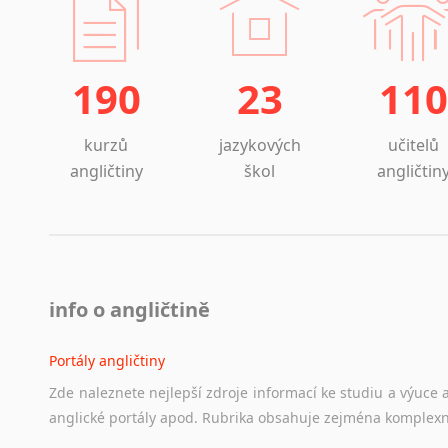
190
23
110
kurzů
jazykových
učitelů
angličtiny
škol
angličtin
info o angličtině
Portály angličtiny
Zde
naleznete
nejlepší
zdroje
informací
ke
studiu
a
výuce
anglické
portály
apod.
Rubrika
obsahuje
zejména
komplexn