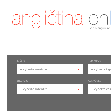
Město
Typ kurzu
-- vyberte město --
-- vyberte typ
-- vyberte město --
-- vyberte 
Intenzita
Čas výuky
pražské městské části
základní 
-- vyberte intenzitu --
-- vyberte čas
Praha
Kurzy a
skupin
Praha 1
-- vyberte intenzitu --
-- vyberte
Individ
Praha 2
1-2 hodiny týdně
Ranní (zač
Firemní