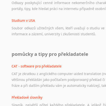
Odkazy
poskytující
cenné
informace
nekomerčního
chara
portály,
tipy,
kde
hledat
práci
na
internetu
případně
osobní
Studium v USA
Soubor
odkazů
užitečných
všem,
kteří
uvažují
o
studiu
ve
informace
a
zázemí,
univerzity
i
zkušenosti
studentů.
Práce v USA
pomůcky a tipy pro překladatele
Odkazy
poskytující
cenné
informace
nekomerčního
charak
hledat
práci
na
internetu
případně
osobní
zkušenosti
ostat
CAT - software pro překladatele
CAT je zkratkou z anglického computer-aided translation (ne
Studium v Austrálii
většinou překládán jako počítačem podporovaný překlad či
Soubor
odkazů
užitečných
všem,
kteří
uvažují
o
studiu
v
Aus
fráze a při dalším překladu vám je automaticky nabízejí, ta
a
zázemí,
australské
univerzity
a
samozřejmě
i
osobní
zkuš
Překladové slovníky
Práce v Austrálii
Slovník, největší přítel každého překladatele. A jelikož