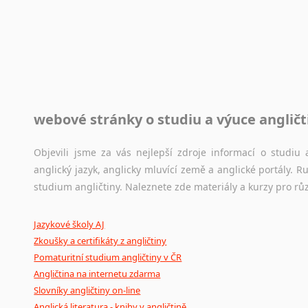
Rady a návody pro překladatele
Toužíte započít překladatelskou dráhu, ale nevíte, jak na 
raději kvůli osobnímu perfekcionismu, vlastnosti každému p
raději zkontrolovat? V takovém případě jste na správném mí
Jazykové korpusy
webové stránky o studiu a výuce angličt
Jazykový korpus je elektronický soubor autentických tex
korpusů, jež umožňují třeba vyhledávání slov a slovních spo
původního zdroje textu.
Objevili jsme za vás nejlepší zdroje informací o studi
anglický jazyk, anglicky mluvící země a anglické portály.
Ostatní pomůcky pro překladatele
studium angličtiny. Naleznete zde materiály a kurzy pro rů
Mix
pomůcek,
jež
mají
potenciál
pomoci
překladateli
v
je
Jazykové školy AJ
poradny
a
pravidla
pravopisu
nebo
stylistické
příručky.
Zkoušky a certifikáty z angličtiny
Pomaturitní studium angličtiny v ČR
Angličtina na internetu zdarma
Slovníky angličtiny on-line
Anglická literatura - knihy v angličtině