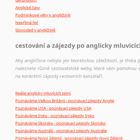
Anglické časy
Podmínkové věty v angličtině
Nepřímá řeč
Slovosled v angličtině
cestování a zájezdy po anglicky mluvící
Aby angličtina nebyla jen teoretickou záležitostí, je třeba j
naleznete různé cestovatelské weby, které vám pomohou vy
na konkrétní zájezdy cestovních kanceláří.
Reálie anglicky mluvících zemí
Poznáváme Velkou Británii - poznávací zájezdy Anglie
Poznáváme USA - poznávací zájezdy USA
Poznáváme Irsko - poznávací zájezdy Irsko
Poznáváme Skotsko - poznávací zájezdy Skotsko
Poznáváme Austrálii - poznávací zájezdy Austrálie
Poznáváme Nový Zéland - poznávací zájezdy Nový Zéland