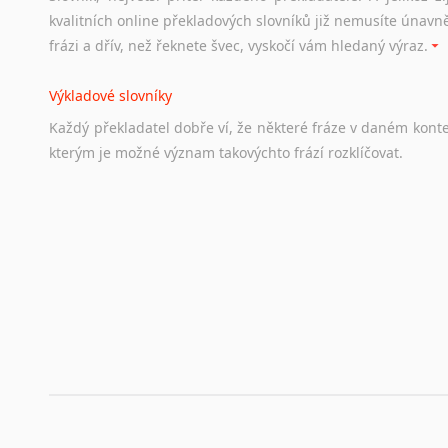
Odkazy
poskytující
cenné
informace
nekomerčního
charak
kvalitních online překladových slovníků již nemusíte únavn
hledat
práci
na
internetu
případně
osobní
zkušenosti
ostat
frázi a dřív, než řeknete švec, vyskočí vám hledaný výraz.
Životopis v angličtině
Výkladové slovníky
Hledáte-li
si
práci
v
zahraničí,
bez
životopisu
v
angličtině
s
Každý
překladatel
dobře
ví,
že
některé
fráze
v
daném
kont
stejná
obecná
pravidla,
jako
pro
český
životopis.
Tak
dost
ot
kterým
je
možné
význam
takovýchto
frází
rozklíčovat.
Srovnávací slovníky
Úkolem
srovnávacích
slovníků
je
vyhledat
vhodná
synony
vždy
po
ruce.
Korektory pravopisu pro překladatele
Každý dělá chyby a překlepy a kdo tvrdí, že ne, neříká p
využití moderního softwaru, jenž pravopisné, gramatické n
automaticky opravit.