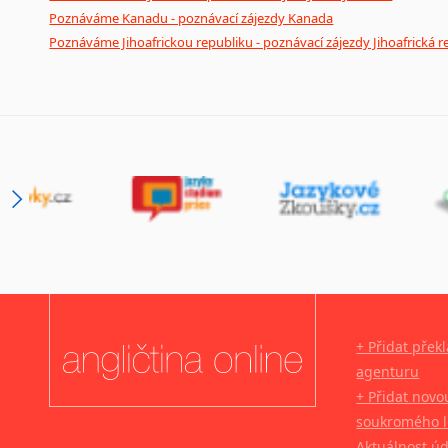
Poznáváme Kanadu - poznávací zájezdy Kanada
Poznáváme Jihoafrickou republiku - poznávací zájezdy Jihoafrická r
+ Přidat přek
agenturu
+ Přidat novo
soukromého l
Aktuálnost ú