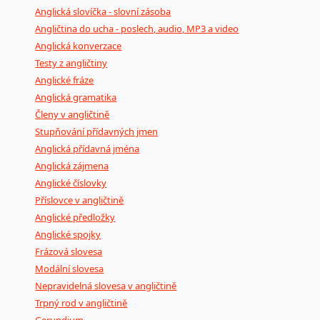
Anglická slovíčka - slovní zásoba
Angličtina do ucha - poslech, audio, MP3 a video
Anglická konverzace
Testy z angličtiny
Anglické fráze
Anglická gramatika
Členy v angličtině
Stupňování přídavných jmen
Anglická přídavná jména
Anglická zájmena
Anglické číslovky
Příslovce v angličtině
Anglické předložky
Anglické spojky
Frázová slovesa
Modální slovesa
Nepravidelná slovesa v angličtině
Trpný rod v angličtině
Gerundium