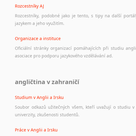
Rozcestníky AJ
Rozcestníky,
podobné
jako
je
tento,
s
tipy
na
další
portál
jazykem
a
jeho
využitím.
Organizace a instituce
Oficiální
stránky
organizací
pomáhajících
při
studiu
angli
asociace
pro
podporu
jazykového
vzdělávání
ad.
Diskusní fórum
angličtina v zahraničí
Ať
už
se
jedná
o
česká
diskusní
fóra
o
anglickém
jazyce
n
angličtině
na
různá
témata,
vše
naleznete
v
této
rubrice.
Studium v Anglii a Irsku
Soubor
odkazů
užitečných
všem,
kteří
uvažují
o
studiu
v
univerzity,
zkušenosti
studentů.
Práce v Anglii a Irsku