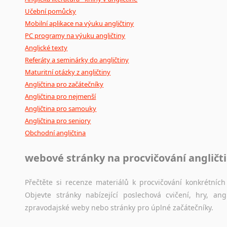
Učební pomůcky
Mobilní aplikace na výuku angličtiny
PC programy na výuku angličtiny
Anglické texty
Referáty a seminárky do angličtiny
Maturitní otázky z angličtiny
Angličtina pro začátečníky
Angličtina pro nejmenší
Angličtina pro samouky
Angličtina pro seniory
Obchodní angličtina
webové stránky na procvičování angličt
Přečtěte si recenze materiálů k procvičování konkrétních 
Objevte stránky nabízející poslechová cvičení, hry, a
zpravodajské weby nebo stránky pro úplné začátečníky.