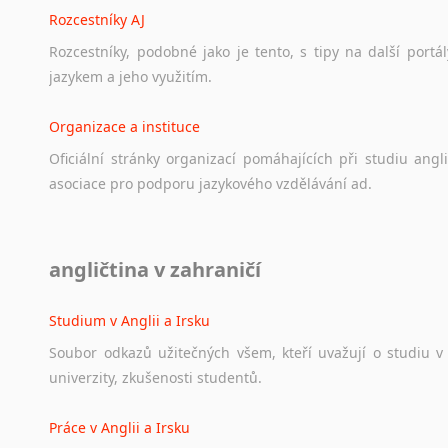
Rozcestníky AJ
Rozcestníky,
podobné
jako
je
tento,
s
tipy
na
další
portál
jazykem
a
jeho
využitím.
Organizace a instituce
Oficiální
stránky
organizací
pomáhajících
při
studiu
angli
asociace
pro
podporu
jazykového
vzdělávání
ad.
Diskusní fórum
angličtina v zahraničí
Ať
už
se
jedná
o
česká
diskusní
fóra
o
anglickém
jazyce
n
angličtině
na
různá
témata,
vše
naleznete
v
této
rubrice.
Studium v Anglii a Irsku
Soubor
odkazů
užitečných
všem,
kteří
uvažují
o
studiu
v
univerzity,
zkušenosti
studentů.
Práce v Anglii a Irsku