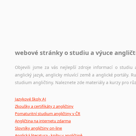
Rady a návody pro překladatele
Toužíte započít překladatelskou dráhu, ale nevíte, jak na 
raději kvůli osobnímu perfekcionismu, vlastnosti každému p
raději zkontrolovat? V takovém případě jste na správném mí
Jazykové korpusy
webové stránky o studiu a výuce angličt
Jazykový korpus je elektronický soubor autentických tex
korpusů, jež umožňují třeba vyhledávání slov a slovních spo
původního zdroje textu.
Objevili jsme za vás nejlepší zdroje informací o studi
anglický jazyk, anglicky mluvící země a anglické portály.
Ostatní pomůcky pro překladatele
studium angličtiny. Naleznete zde materiály a kurzy pro rů
Mix
pomůcek,
jež
mají
potenciál
pomoci
překladateli
v
je
Jazykové školy AJ
poradny
a
pravidla
pravopisu
nebo
stylistické
příručky.
Zkoušky a certifikáty z angličtiny
Pomaturitní studium angličtiny v ČR
Angličtina na internetu zdarma
Slovníky angličtiny on-line
Anglická literatura - knihy v angličtině