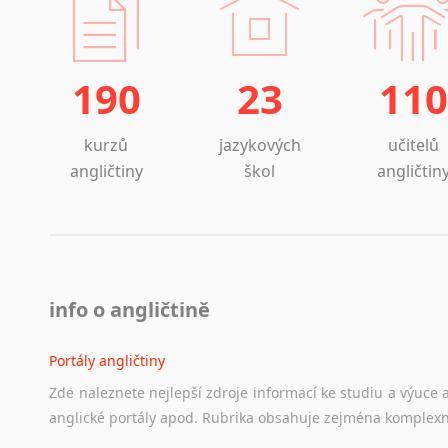
190
23
110
kurzů
jazykových
učitelů
angličtiny
škol
angličtin
info o angličtině
Portály angličtiny
Zde
naleznete
nejlepší
zdroje
informací
ke
studiu
a
výuce
anglické
portály
apod.
Rubrika
obsahuje
zejména
komplexn