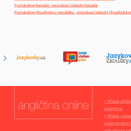
Poznáváme Kanadu - poznávací zájezdy Kanada
Poznáváme Jihoafrickou republiku - poznávací zájezdy Jihoafrická r
+ Přidat přek
agenturu
+ Přidat novo
soukromého l
Aktuálnost ú