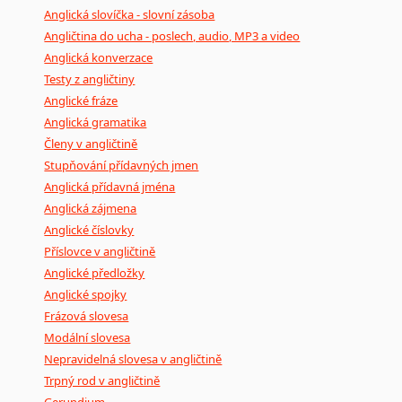
Anglická slovíčka - slovní zásoba
Angličtina do ucha - poslech, audio, MP3 a video
Anglická konverzace
Testy z angličtiny
Anglické fráze
Anglická gramatika
Členy v angličtině
Stupňování přídavných jmen
Anglická přídavná jména
Anglická zájmena
Anglické číslovky
Příslovce v angličtině
Anglické předložky
Anglické spojky
Frázová slovesa
Modální slovesa
Nepravidelná slovesa v angličtině
Trpný rod v angličtině
Gerundium