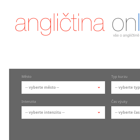
Město
Typ kurzu
-- vyberte město --
-- vyberte typ
-- vyberte město --
-- vyberte 
Intenzita
Čas výuky
pražské městské části
základní 
-- vyberte intenzitu --
-- vyberte čas
Praha
Kurzy a
skupin
Praha 1
-- vyberte intenzitu --
-- vyberte
Individ
Praha 2
1-2 hodiny týdně
Ranní (zač
Firemní