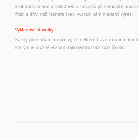
Odkazy
poskytující
cenné
informace
nekomerčního
charak
kvalitních online překladových slovníků již nemusíte únavn
hledat
práci
na
internetu
případně
osobní
zkušenosti
ostat
frázi a dřív, než řeknete švec, vyskočí vám hledaný výraz.
Životopis v angličtině
Výkladové slovníky
Hledáte-li
si
práci
v
zahraničí,
bez
životopisu
v
angličtině
s
Každý
překladatel
dobře
ví,
že
některé
fráze
v
daném
kont
stejná
obecná
pravidla,
jako
pro
český
životopis.
Tak
dost
ot
kterým
je
možné
význam
takovýchto
frází
rozklíčovat.
Srovnávací slovníky
Úkolem
srovnávacích
slovníků
je
vyhledat
vhodná
synony
vždy
po
ruce.
Korektory pravopisu pro překladatele
Každý dělá chyby a překlepy a kdo tvrdí, že ne, neříká p
využití moderního softwaru, jenž pravopisné, gramatické n
automaticky opravit.