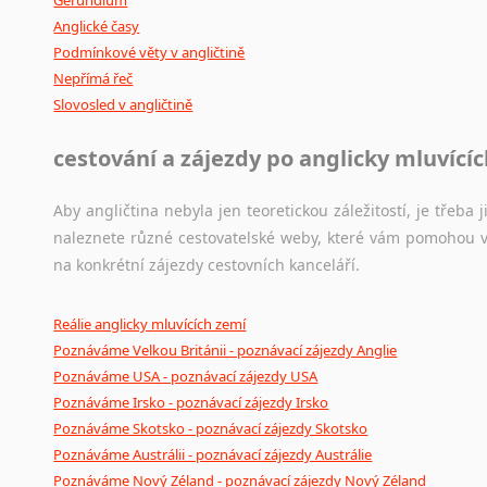
Anglické časy
Podmínkové věty v angličtině
Nepřímá řeč
Slovosled v angličtině
cestování a zájezdy po anglicky mluvící
Aby angličtina nebyla jen teoretickou záležitostí, je třeba j
naleznete různé cestovatelské weby, které vám pomohou vy
na konkrétní zájezdy cestovních kanceláří.
Reálie anglicky mluvících zemí
Poznáváme Velkou Británii - poznávací zájezdy Anglie
Poznáváme USA - poznávací zájezdy USA
Poznáváme Irsko - poznávací zájezdy Irsko
Poznáváme Skotsko - poznávací zájezdy Skotsko
Poznáváme Austrálii - poznávací zájezdy Austrálie
Poznáváme Nový Zéland - poznávací zájezdy Nový Zéland