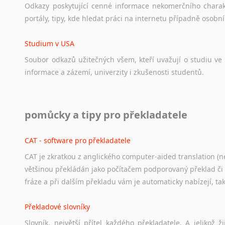
Odkazy
poskytující
cenné
informace
nekomerčního
chara
portály,
tipy,
kde
hledat
práci
na
internetu
případně
osobní
Studium v USA
Soubor
odkazů
užitečných
všem,
kteří
uvažují
o
studiu
ve
informace
a
zázemí,
univerzity
i
zkušenosti
studentů.
Práce v USA
pomůcky a tipy pro překladatele
Odkazy
poskytující
cenné
informace
nekomerčního
charak
hledat
práci
na
internetu
případně
osobní
zkušenosti
ostat
CAT - software pro překladatele
CAT je zkratkou z anglického computer-aided translation (ne
Studium v Austrálii
většinou překládán jako počítačem podporovaný překlad či
Soubor
odkazů
užitečných
všem,
kteří
uvažují
o
studiu
v
Aus
fráze a při dalším překladu vám je automaticky nabízejí, ta
a
zázemí,
australské
univerzity
a
samozřejmě
i
osobní
zkuš
Překladové slovníky
Práce v Austrálii
Slovník, největší přítel každého překladatele. A jelikož