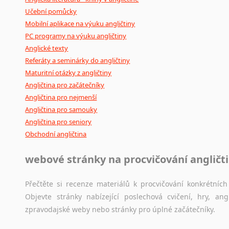
Učební pomůcky
Mobilní aplikace na výuku angličtiny
PC programy na výuku angličtiny
Anglické texty
Referáty a seminárky do angličtiny
Maturitní otázky z angličtiny
Angličtina pro začátečníky
Angličtina pro nejmenší
Angličtina pro samouky
Angličtina pro seniory
Obchodní angličtina
webové stránky na procvičování angličt
Přečtěte si recenze materiálů k procvičování konkrétních 
Objevte stránky nabízející poslechová cvičení, hry, a
zpravodajské weby nebo stránky pro úplné začátečníky.