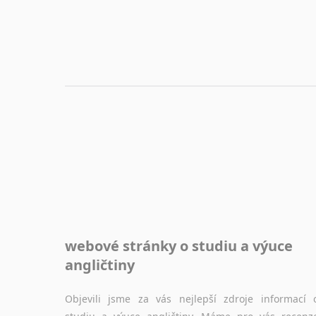
nebo prostě jen "pokec" v angličtině na různá témata, vše naleznete v této rubrice.
webové stránky o studiu a výuce
angličtiny
Objevili jsme za vás nejlepší zdroje informací 