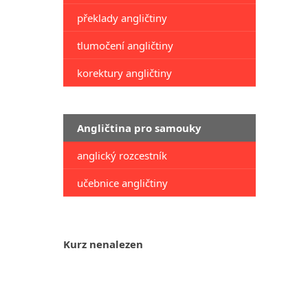
překlady angličtiny
tlumočení angličtiny
korektury angličtiny
Angličtina pro samouky
anglický rozcestník
učebnice angličtiny
Kurz nenalezen