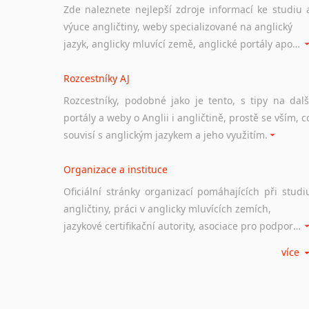
Zde naleznete nejlepší zdroje informací ke studiu 
výuce angličtiny, weby specializované na anglický
jazyk, anglicky mluvící země, anglické portály apod. Rubrika obsahuje zejména komplexní a maximálně kvalitní stránky využitelné ke studiu angličtiny.
Rozcestníky AJ
Rozcestníky, podobné jako je tento, s tipy na dalš
portály a weby o Anglii i angličtině, prostě se vším, c
souvisí s anglickým jazykem a jeho využitím.
Organizace a instituce
Oficiální stránky organizací pomáhajících při studi
angličtiny, práci v anglicky mluvících zemích,
jazykové certifikační autority, asociace pro podporu jazykového vzdělávání ad.
více
Diskusní fórum
Ať už se jedná o česká diskusní fóra o anglické
jazyce nebo světová diskusní fóra na téma angličtiny