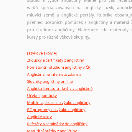
studiu a výuce angličtiny. Máme pro vás recenz
webů specializovaných na anglický jazyk, anglick
mluvící země a anglické portály. Rubrika obsahuj
přehled učebních pomůcek z angličtiny a materiál
pro studium angličtiny. Naleznete zde materiály 
kurzy pro různé věkové skupiny.
Jazykové školy AJ
Zkoušky a certifikáty z angličtiny
Pomaturitní studium angličtiny v ČR
Angličtina na internetu zdarma
Slovníky angličtiny on-line
Anglická literatura - knihy v angličtině
Učební pomůcky
Mobilní aplikace na výuku angličtiny
PC programy na výuku angličtiny
Anglické texty
Referáty a seminárky do angličtiny
Maturitní otázky z angličtiny