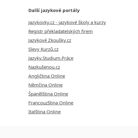
Další jazykové portály
Jazykovky.cz - jazykové školy a kurzy
Registr překladatelských firem
Jazykové Zkoušky.cz
Slevy Kurzů.cz
Jazyky.Studium.Práce
Nazkušenou.cz
Angličtina Online
Němčina Online
Španělština Online
Francouzština Online
Italština Online