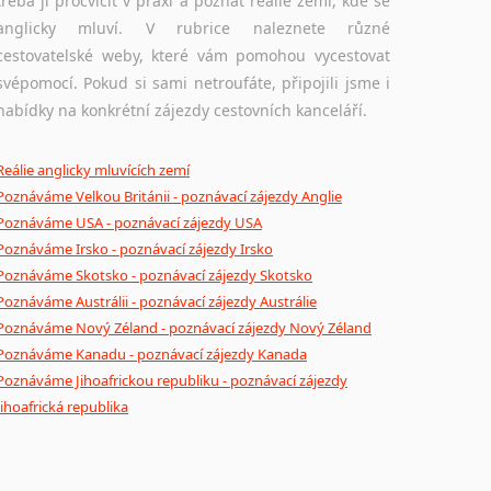
třeba ji procvičit v praxi a poznat reálie zemí, kde se
Ostatní pomůcky pro překladatele
anglicky mluví. V rubrice naleznete různé
cestovatelské weby, které vám pomohou vycestovat
Mix pomůcek, jež mají potenciál pomoci překladateli
svépomocí. Pokud si sami netroufáte, připojili jsme i
v jeho činnosti. Může se jednat o technické pomůcky
nabídky na konkrétní zájezdy cestovních kanceláří.
a software, jazykové poradny a pravidla pravopisu nebo stylistické příručky.
Reálie anglicky mluvících zemí
Poznáváme Velkou Británii - poznávací zájezdy Anglie
Poznáváme USA - poznávací zájezdy USA
Poznáváme Irsko - poznávací zájezdy Irsko
Poznáváme Skotsko - poznávací zájezdy Skotsko
Poznáváme Austrálii - poznávací zájezdy Austrálie
Poznáváme Nový Zéland - poznávací zájezdy Nový Zéland
Poznáváme Kanadu - poznávací zájezdy Kanada
Poznáváme Jihoafrickou republiku - poznávací zájezdy
Jihoafrická republika