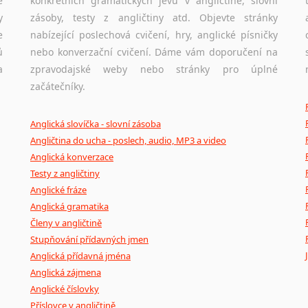
e
konkrétních gramatických jevů v angličtině, slovní
y
zásoby, testy z angličtiny atd. Objevte stránky
e
nabízející poslechová cvičení, hry, anglické písničky
ů
nebo konverzační cvičení. Dáme vám doporučení na
a
zpravodajské weby nebo stránky pro úplné
začátečníky.
Anglická slovíčka - slovní zásoba
Angličtina do ucha - poslech, audio, MP3 a video
Anglická konverzace
Testy z angličtiny
Anglické fráze
Anglická gramatika
Členy v angličtině
Stupňování přídavných jmen
Anglická přídavná jména
Anglická zájmena
Anglické číslovky
Příslovce v angličtině