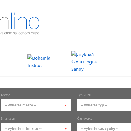
Město
Typ kurzu
-- vyberte město --
-- vyberte typ --
-- vyberte město --
-- vyberte typ --
Intenzita
Čas výuky
pražské městské části
základní členění kur
-- vyberte intenzitu --
-- vyberte čas výuky --