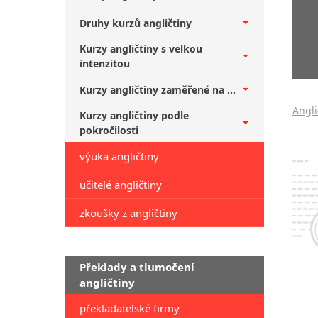
Druhy kurzů angličtiny
Kurzy angličtiny s velkou
intenzitou
Kurzy angličtiny zaměřené na ...
Angli
Kurzy angličtiny podle
pokročilosti
výuka angličtiny
učitelé angličtiny
zkoušky z angličtiny
Překlady a tlumočení
angličtiny
překladatelské firmy