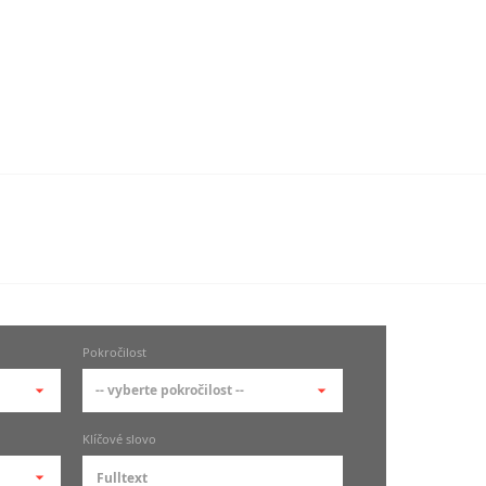
Pokročilost
-- vyberte pokročilost --
-- vyberte pokročilost --
Klíčové slovo
zů
kurz je pro studenty
pokročilosti