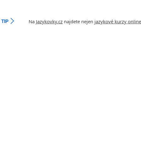
angličtiny
Jihlava
malá města podle abecedy
Na
Jazykovky.cz
najdete nejen
jazykové kurzy onlin
TIP
Chomutov
Chrudim
Děčín
Hodonín
Klatovy
Kolín
Most
Prostějov
Sedlčany
Tišnov
Vysoká nad Labem