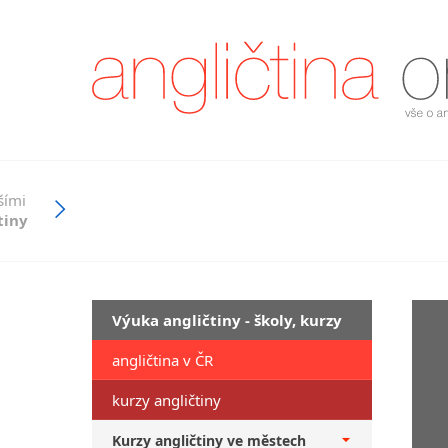
šími
tiny
Výuka angličtiny - školy, kurzy
angličtina v ČR
kurzy angličtiny
Kurzy angličtiny ve městech