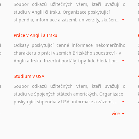
a
Soubor odkazů užitečných všem, kteří uvažují o
studiu v Anglii či Irsku. Organizace poskytující
stipendia, informace a zázemí, univerzity, zkušenosti studentů.
Práce v Anglii a Irsku
í
Odkazy poskytující cenné informace nekomerčního
o
charakteru o práci v zemích Britského souostroví - v
Anglii a Irsku. Inzertní portály, tipy, kde hledat práci na internetu případně osobní zkušenosti ostatních.
Studium v USA
u
Soubor odkazů užitečných všem, kteří uvažují o
studiu ve Spojených státech amerických. Organizace
poskytující stipendia v USA, informace a zázemí, univerzity i zkušenosti studentů.
více
Práce v USA
m
Odkazy poskytující cenné informace nekomerčního
charakteru o práci ve Spojených státech amerických.