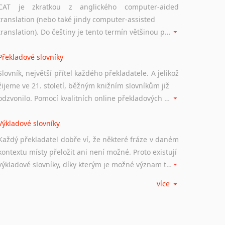
CAT je zkratkou z anglického computer-aided
translation (nebo také jindy computer-assisted
translation). Do češtiny je tento termín většinou překládán jako počítačem podporovaný překlad či překlad podporovaný počítačem. Nástroje CAT ukládají překládané fráze a při dalším překladu vám je automaticky nabízejí, takže se již nemusíte zdržovat s jejich dalším překládáním.
Překladové slovníky
Slovník, největší přítel každého překladatele. A jelikož
žijeme ve 21. století, běžným knižním slovníkům již
odzvonilo. Pomocí kvalitních online překladových slovníků již nemusíte únavně listovat alfabetickým schématem uspořádání, stačí napsat vstupní frázi a dřív, než řeknete švec, vyskočí vám hledaný výraz.
Výkladové slovníky
Každý překladatel dobře ví, že některé fráze v daném
kontextu místy přeložit ani není možné. Proto existují
výkladové slovníky, díky kterým je možné význam takovýchto frází rozklíčovat.
více
Srovnávací slovníky
Úkolem srovnávacích slovníků je vyhledat vhodná
synonyma v daném kontextu, aby měl překladatel