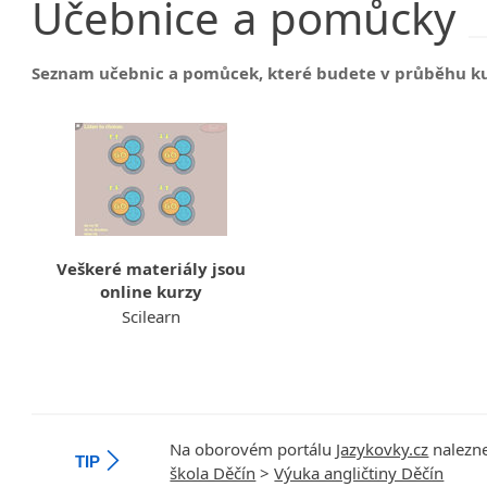
Učebnice
a
pomůcky
Seznam učebnic a pomůcek, které budete v průběhu k
Veškeré materiály jsou
online kurzy
Scilearn
Na oborovém portálu
Jazykovky.cz
nalezne
TIP
škola Děčín
>
Výuka angličtiny Děčín