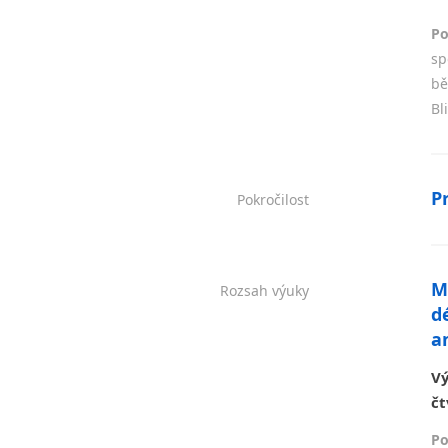
Po
sp
bě
Bl
P
Pokročilost
M
Rozsah výuky
d
an
Vý
čt
Po