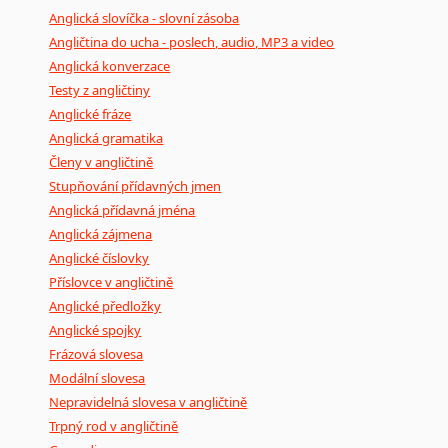
Anglická slovíčka - slovní zásoba
Angličtina do ucha - poslech, audio, MP3 a video
Anglická konverzace
Testy z angličtiny
Anglické fráze
Anglická gramatika
Členy v angličtině
Stupňování přídavných jmen
Anglická přídavná jména
Anglická zájmena
Anglické číslovky
Příslovce v angličtině
Anglické předložky
Anglické spojky
Frázová slovesa
Modální slovesa
Nepravidelná slovesa v angličtině
Trpný rod v angličtině