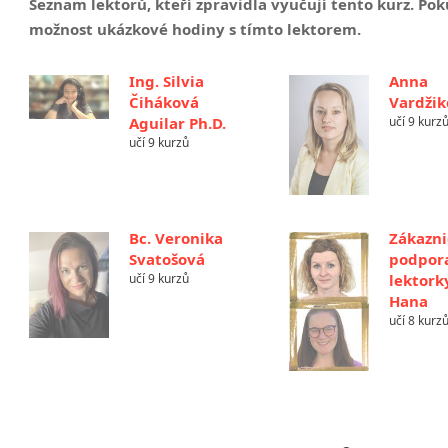
Seznam lektorů, kteří zpravidla vyučují tento kurz. P
možnost ukázkové hodiny s tímto lektorem.
Ing. Silvia
Anna
Čiháková
Vardži
Aguilar Ph.D.
učí 9 kurz
učí 9 kurzů
Bc. Veronika
Zákazn
Svatošová
podpora
učí 9 kurzů
lektork
Hana
učí 8 kurz