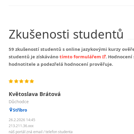
Zkušenosti
studentů
59 zkušeností studentů s online jazykovými kurzy ov
studentů je získáváno
tímto formulářem
. Hodnocení
hodnotitele a podezřelá hodnocení prověřuje.
Květoslava Brátová
důchodce
Stříbro
26.2.2026 14:45
213.211.36.xxx
náš portál zná email / telefon studenta