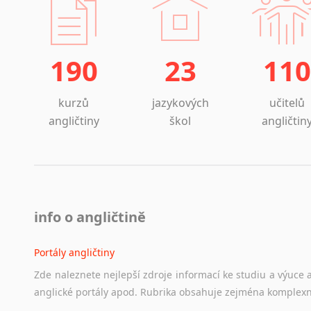
190
23
110
kurzů
jazykových
učitelů
angličtiny
škol
angličtin
info o angličtině
Portály angličtiny
Zde
naleznete
nejlepší
zdroje
informací
ke
studiu
a
výuce
anglické
portály
apod.
Rubrika
obsahuje
zejména
komplexn