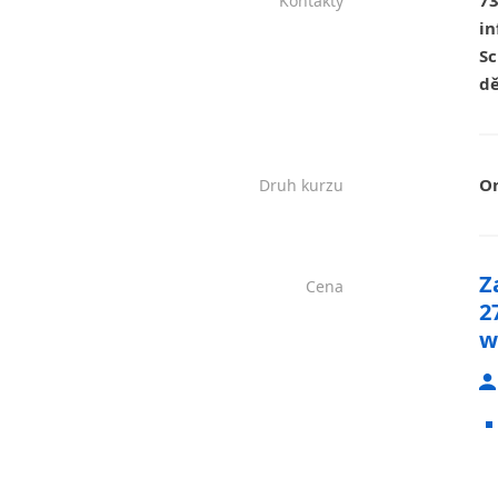
73
Kontakty
in
Sc
dě
On
Druh kurzu
Z
Cena
2
w