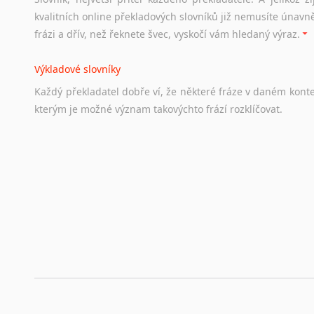
Odkazy
poskytující
cenné
informace
nekomerčního
charak
kvalitních online překladových slovníků již nemusíte únavn
hledat
práci
na
internetu
případně
osobní
zkušenosti
ostat
frázi a dřív, než řeknete švec, vyskočí vám hledaný výraz.
Životopis v angličtině
Výkladové slovníky
Hledáte-li
si
práci
v
zahraničí,
bez
životopisu
v
angličtině
s
Každý
překladatel
dobře
ví,
že
některé
fráze
v
daném
kont
stejná
obecná
pravidla,
jako
pro
český
životopis.
Tak
dost
ot
kterým
je
možné
význam
takovýchto
frází
rozklíčovat.
Srovnávací slovníky
Úkolem
srovnávacích
slovníků
je
vyhledat
vhodná
synony
vždy
po
ruce.
Korektory pravopisu pro překladatele
Každý dělá chyby a překlepy a kdo tvrdí, že ne, neříká p
využití moderního softwaru, jenž pravopisné, gramatické n
automaticky opravit.