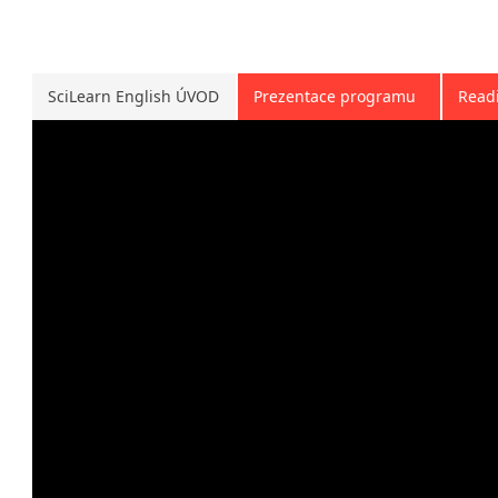
SciLearn English ÚVOD
Prezentace programu
Readi