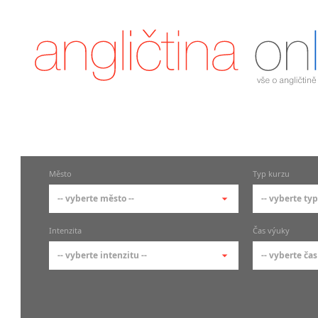
Město
Typ kurzu
-- vyberte město --
-- vyberte typ
-- vyberte město --
-- vyberte 
Intenzita
Čas výuky
pražské městské části
základní 
-- vyberte intenzitu --
-- vyberte čas
Praha
Kurzy a
skupin
Praha 1
-- vyberte intenzitu --
-- vyberte
Individ
Praha 2
1-2 hodiny týdně
Ranní (zač
Firemní