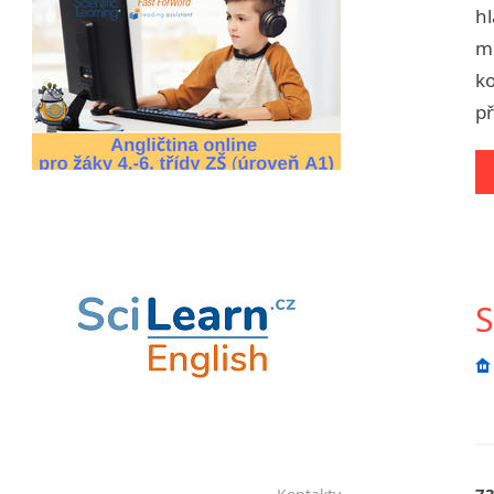
hl
Chrudim
mo
Děčín
ko
Hodonín
př
Klatovy
Kolín
Most
Prostějov
Sedlčany
Tišnov
Vysoká nad Labem
S