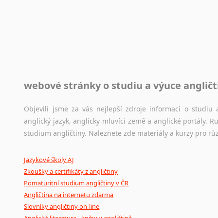
Rady a návody pro překladatele
Toužíte započít překladatelskou dráhu, ale nevíte, jak na 
raději kvůli osobnímu perfekcionismu, vlastnosti každému p
raději zkontrolovat? V takovém případě jste na správném mí
Jazykové korpusy
webové stránky o studiu a výuce angličt
Jazykový korpus je elektronický soubor autentických tex
korpusů, jež umožňují třeba vyhledávání slov a slovních spo
původního zdroje textu.
Objevili jsme za vás nejlepší zdroje informací o studi
anglický jazyk, anglicky mluvící země a anglické portály.
Ostatní pomůcky pro překladatele
studium angličtiny. Naleznete zde materiály a kurzy pro rů
Mix
pomůcek,
jež
mají
potenciál
pomoci
překladateli
v
je
Jazykové školy AJ
poradny
a
pravidla
pravopisu
nebo
stylistické
příručky.
Zkoušky a certifikáty z angličtiny
Pomaturitní studium angličtiny v ČR
Angličtina na internetu zdarma
Slovníky angličtiny on-line