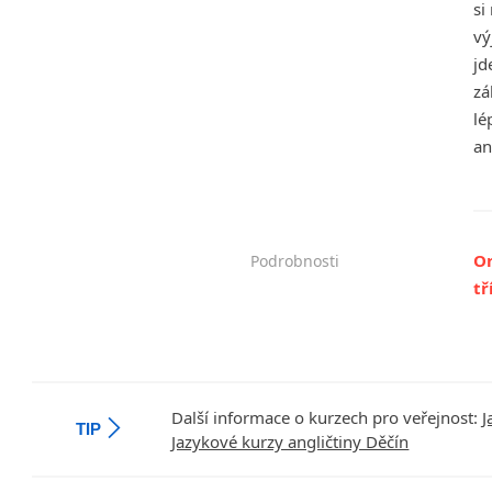
si
vý
jd
zá
lé
an
On
Podrobnosti
tř
Další informace o kurzech pro veřejnost:
J
TIP
Jazykové kurzy angličtiny Děčín