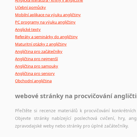
Anglická literatura - knihy v angličtině
Učební pomůcky
Mobilní aplikace na výuku angličtiny
PC programy na výuku angličtiny
Anglické texty
Referáty a seminárky do angličtiny
Maturitní otázky z angličtiny
Angličtina pro začátečníky
Angličtina pro nejmenší
Angličtina pro samouky
Angličtina pro seniory
Obchodní angličtina
webové stránky na procvičování angličt
Přečtěte si recenze materiálů k procvičování konkrétních 
Objevte stránky nabízející poslechová cvičení, hry, a
zpravodajské weby nebo stránky pro úplné začátečníky.