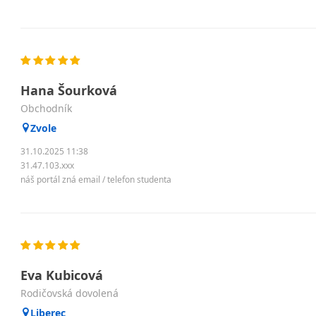
Hana Šourková
obchodník
Zvole
31.10.2025 11:38
31.47.103.xxx
náš portál zná email / telefon studenta
Eva Kubicová
Rodičovská dovolená
Liberec