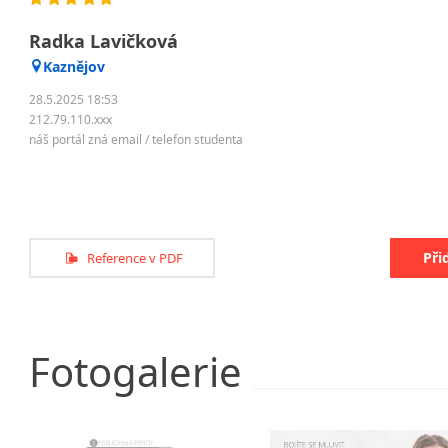
Radka Lavičková
Kaznějov
28.5.2025 18:53
212.79.110.xxx
náš portál zná email / telefon studenta
Při
Reference v PDF
Fotogalerie