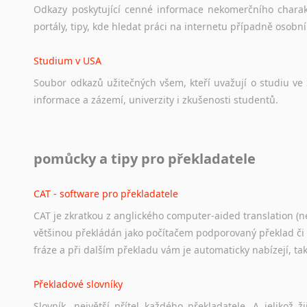
Odkazy
poskytující
cenné
informace
nekomerčního
chara
portály,
tipy,
kde
hledat
práci
na
internetu
případně
osobní
Studium v USA
Soubor
odkazů
užitečných
všem,
kteří
uvažují
o
studiu
ve
informace
a
zázemí,
univerzity
i
zkušenosti
studentů.
Práce v USA
pomůcky a tipy pro překladatele
Odkazy
poskytující
cenné
informace
nekomerčního
charak
hledat
práci
na
internetu
případně
osobní
zkušenosti
ostat
CAT - software pro překladatele
CAT je zkratkou z anglického computer-aided translation (ne
Studium v Austrálii
většinou překládán jako počítačem podporovaný překlad či
Soubor
odkazů
užitečných
všem,
kteří
uvažují
o
studiu
v
Aus
fráze a při dalším překladu vám je automaticky nabízejí, ta
a
zázemí,
australské
univerzity
a
samozřejmě
i
osobní
zkuš
Překladové slovníky
Práce v Austrálii
Slovník, největší přítel každého překladatele. A jelikož