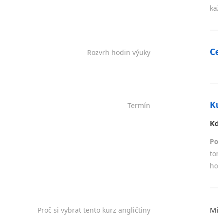
ka
C
Rozvrh hodin výuky
K
Termín
Kd
Po
to
ho
Mi
Proč si vybrat tento kurz angličtiny