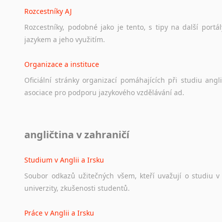
Rozcestníky AJ
Rozcestníky,
podobné
jako
je
tento,
s
tipy
na
další
portál
jazykem
a
jeho
využitím.
Organizace a instituce
Oficiální
stránky
organizací
pomáhajících
při
studiu
angli
asociace
pro
podporu
jazykového
vzdělávání
ad.
Diskusní fórum
angličtina v zahraničí
Ať
už
se
jedná
o
česká
diskusní
fóra
o
anglickém
jazyce
n
angličtině
na
různá
témata,
vše
naleznete
v
této
rubrice.
Studium v Anglii a Irsku
Soubor
odkazů
užitečných
všem,
kteří
uvažují
o
studiu
v
univerzity,
zkušenosti
studentů.
Práce v Anglii a Irsku