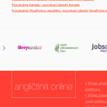
Poznáváme Kanadu - poznávací zájezdy Kanada
Poznáváme Jihoafrickou republiku - poznávací zájezdy Jihoafrická r
+ Přidat přek
agenturu
+ Přidat novo
soukromého l