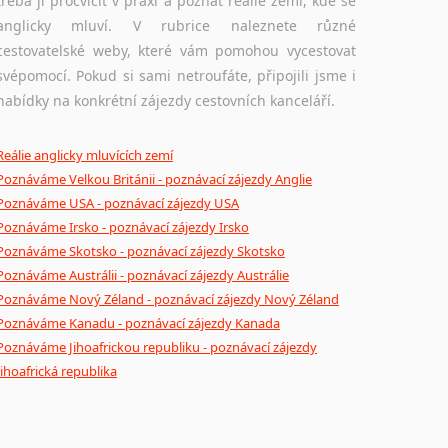
třeba ji procvičit v praxi a poznat reálie zemí, kde se
Ostatní pomůcky pro překladatele
anglicky mluví. V rubrice naleznete různé
cestovatelské weby, které vám pomohou vycestovat
Mix pomůcek, jež mají potenciál pomoci překladateli
svépomocí. Pokud si sami netroufáte, připojili jsme i
v jeho činnosti. Může se jednat o technické pomůcky
nabídky na konkrétní zájezdy cestovních kanceláří.
a software, jazykové poradny a pravidla pravopisu nebo stylistické příručky.
Reálie anglicky mluvících zemí
Poznáváme Velkou Británii - poznávací zájezdy Anglie
Poznáváme USA - poznávací zájezdy USA
Poznáváme Irsko - poznávací zájezdy Irsko
Poznáváme Skotsko - poznávací zájezdy Skotsko
Poznáváme Austrálii - poznávací zájezdy Austrálie
Poznáváme Nový Zéland - poznávací zájezdy Nový Zéland
Poznáváme Kanadu - poznávací zájezdy Kanada
Poznáváme Jihoafrickou republiku - poznávací zájezdy
Jihoafrická republika