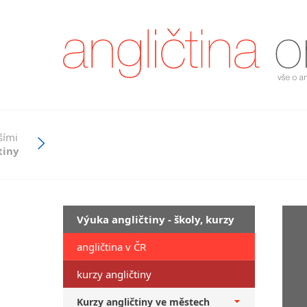
šími
tiny
Výuka angličtiny - školy, kurzy
angličtina v ČR
kurzy angličtiny
Kurzy angličtiny ve městech