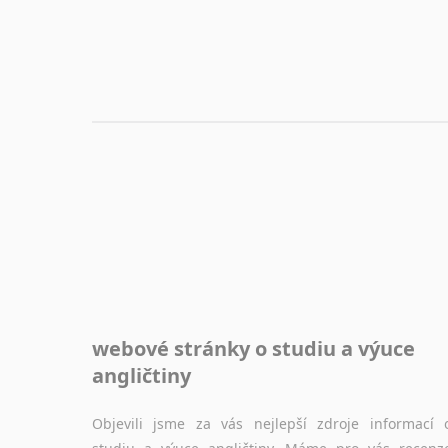
nebo prostě jen "pokec" v angličtině na různá témata, vše naleznete v této rubrice.
webové stránky o studiu a výuce
angličtiny
Objevili jsme za vás nejlepší zdroje informací 