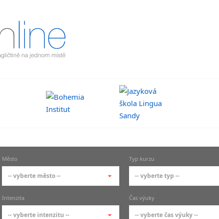
Město
Typ kurzu
-- vyberte město --
-- vyberte typ --
-- vyberte město --
-- vyberte typ --
Intenzita
Čas výuky
pražské městské části
základní členění kur
-- vyberte intenzitu --
-- vyberte čas výuky --