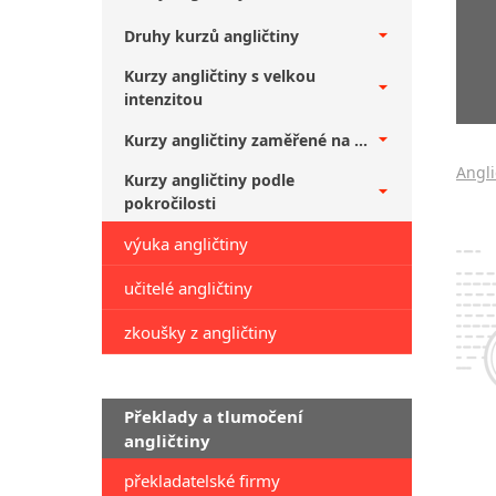
Druhy kurzů angličtiny
Kurzy angličtiny s velkou
intenzitou
Kurzy angličtiny zaměřené na ...
Angli
Kurzy angličtiny podle
pokročilosti
výuka angličtiny
učitelé angličtiny
zkoušky z angličtiny
Překlady a tlumočení
angličtiny
překladatelské firmy