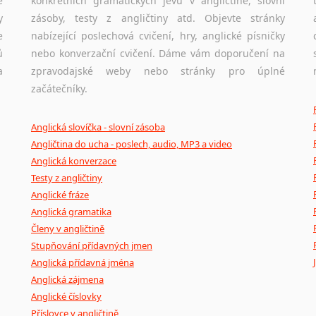
e
konkrétních gramatických jevů v angličtině, slovní
y
zásoby, testy z angličtiny atd. Objevte stránky
e
nabízející poslechová cvičení, hry, anglické písničky
ů
nebo konverzační cvičení. Dáme vám doporučení na
a
zpravodajské weby nebo stránky pro úplné
začátečníky.
Anglická slovíčka - slovní zásoba
Angličtina do ucha - poslech, audio, MP3 a video
Anglická konverzace
Testy z angličtiny
Anglické fráze
Anglická gramatika
Členy v angličtině
Stupňování přídavných jmen
Anglická přídavná jména
Anglická zájmena
Anglické číslovky
Příslovce v angličtině