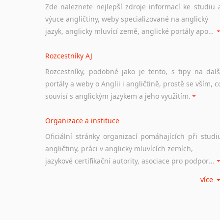
Zde naleznete nejlepší zdroje informací ke studiu 
výuce angličtiny, weby specializované na anglický
jazyk, anglicky mluvící země, anglické portály apod. Rubrika obsahuje zejména komplexní a maximálně kvalitní stránky využitelné ke studiu angličtiny.
Rozcestníky AJ
Rozcestníky, podobné jako je tento, s tipy na dalš
portály a weby o Anglii i angličtině, prostě se vším, c
souvisí s anglickým jazykem a jeho využitím.
Organizace a instituce
Oficiální stránky organizací pomáhajících při studi
angličtiny, práci v anglicky mluvících zemích,
jazykové certifikační autority, asociace pro podporu jazykového vzdělávání ad.
více
Diskusní fórum
Ať už se jedná o česká diskusní fóra o anglické
jazyce nebo světová diskusní fóra na téma angličtiny