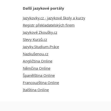
Další jazykové portály
Jazykovky.cz - jazykové školy a kurzy
Registr překladatelských firem
Jazykové Zkoušky.cz
Slevy Kurzů.cz
Jazyky.Studium.Práce
Nazkušenou.cz
Angličtina Online
Němčina Online
Španělština Online
Francouzština Online
Italština Online