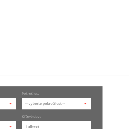
Pokročilost
-- vyberte pokročilost --
-- vyberte pokročilost --
Klíčové slovo
zů
kurz je pro studenty
pokročilosti