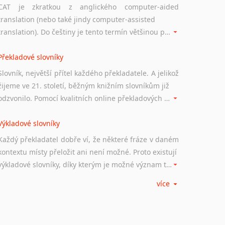
CAT je zkratkou z anglického computer-aided
translation (nebo také jindy computer-assisted
translation). Do češtiny je tento termín většinou překládán jako počítačem podporovaný překlad či překlad podporovaný počítačem. Nástroje CAT ukládají překládané fráze a při dalším překladu vám je automaticky nabízejí, takže se již nemusíte zdržovat s jejich dalším překládáním.
Překladové slovníky
Slovník, největší přítel každého překladatele. A jelikož
žijeme ve 21. století, běžným knižním slovníkům již
odzvonilo. Pomocí kvalitních online překladových slovníků již nemusíte únavně listovat alfabetickým schématem uspořádání, stačí napsat vstupní frázi a dřív, než řeknete švec, vyskočí vám hledaný výraz.
Výkladové slovníky
Každý překladatel dobře ví, že některé fráze v daném
kontextu místy přeložit ani není možné. Proto existují
výkladové slovníky, díky kterým je možné význam takovýchto frází rozklíčovat.
více
Srovnávací slovníky
Úkolem srovnávacích slovníků je vyhledat vhodná
synonyma v daném kontextu, aby měl překladatel