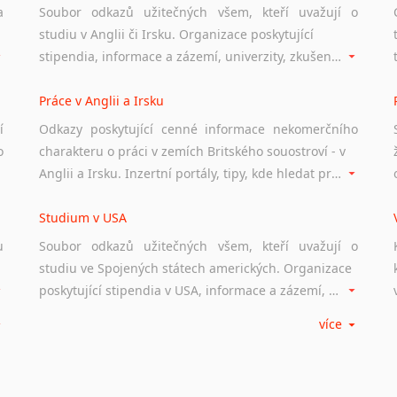
a
Soubor odkazů užitečných všem, kteří uvažují o
studiu v Anglii či Irsku. Organizace poskytující
stipendia, informace a zázemí, univerzity, zkušenosti studentů.
Práce v Anglii a Irsku
í
Odkazy poskytující cenné informace nekomerčního
o
charakteru o práci v zemích Britského souostroví - v
Anglii a Irsku. Inzertní portály, tipy, kde hledat práci na internetu případně osobní zkušenosti ostatních.
Studium v USA
u
Soubor odkazů užitečných všem, kteří uvažují o
studiu ve Spojených státech amerických. Organizace
poskytující stipendia v USA, informace a zázemí, univerzity i zkušenosti studentů.
více
Práce v USA
m
Odkazy poskytující cenné informace nekomerčního
charakteru o práci ve Spojených státech amerických.