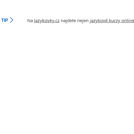
angličtiny
Jihlava
malá města podle abecedy
Na
Jazykovky.cz
najdete nejen
jazykové kurzy onlin
TIP
Chomutov
Chrudim
Děčín
Hodonín
Klatovy
Kolín
Most
Prostějov
Sedlčany
Tišnov
Vysoká nad Labem