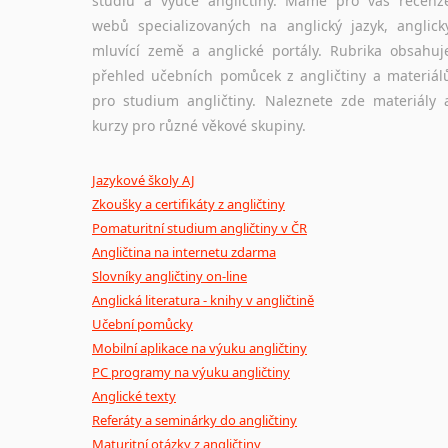
studiu a výuce angličtiny. Máme pro vás recenz
webů specializovaných na anglický jazyk, anglick
mluvící země a anglické portály. Rubrika obsahuj
přehled učebních pomůcek z angličtiny a materiál
pro studium angličtiny. Naleznete zde materiály 
kurzy pro různé věkové skupiny.
Jazykové školy AJ
Zkoušky a certifikáty z angličtiny
Pomaturitní studium angličtiny v ČR
Angličtina na internetu zdarma
Slovníky angličtiny on-line
Anglická literatura - knihy v angličtině
Učební pomůcky
Mobilní aplikace na výuku angličtiny
PC programy na výuku angličtiny
Anglické texty
Referáty a seminárky do angličtiny
Maturitní otázky z angličtiny