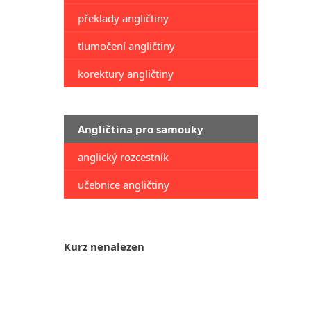
překlady angličtiny
tlumočení angličtiny
korektury angličtiny
Angličtina pro samouky
anglický rozcestník
učebnice angličtiny
Kurz nenalezen