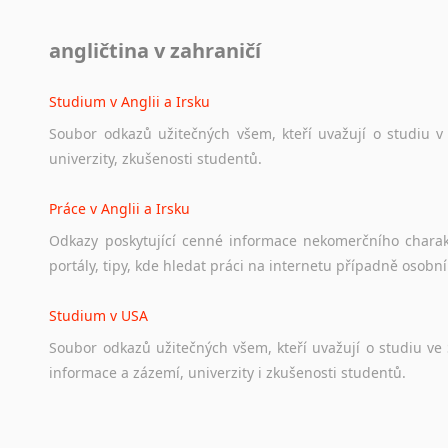
Diskusní fórum
angličtina v zahraničí
Ať
už
se
jedná
o
česká
diskusní
fóra
o
anglickém
jazyce
n
angličtině
na
různá
témata,
vše
naleznete
v
této
rubrice.
Studium v Anglii a Irsku
Soubor
odkazů
užitečných
všem,
kteří
uvažují
o
studiu
v
univerzity,
zkušenosti
studentů.
Práce v Anglii a Irsku
Odkazy
poskytující
cenné
informace
nekomerčního
chara
portály,
tipy,
kde
hledat
práci
na
internetu
případně
osobní
Studium v USA
Soubor
odkazů
užitečných
všem,
kteří
uvažují
o
studiu
ve
informace
a
zázemí,
univerzity
i
zkušenosti
studentů.
Práce v USA