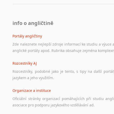
info o angličtině
Portály angličtiny
Zde
naleznete
nejlepší
zdroje
informací
ke
studiu
a
výuce
anglické
portály
apod.
Rubrika
obsahuje
zejména
komplexn
Rozcestníky AJ
Rozcestníky,
podobné
jako
je
tento,
s
tipy
na
další
portál
jazykem
a
jeho
využitím.
Organizace a instituce
Oficiální
stránky
organizací
pomáhajících
při
studiu
angli
asociace
pro
podporu
jazykového
vzdělávání
ad.