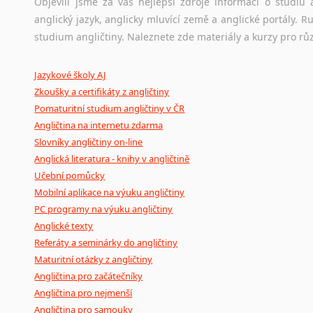
původního zdroje textu.
Objevili jsme za vás nejlepší zdroje informací o studi
anglický jazyk, anglicky mluvící země a anglické portály.
Ostatní pomůcky pro překladatele
studium angličtiny. Naleznete zde materiály a kurzy pro rů
Mix
pomůcek,
jež
mají
potenciál
pomoci
překladateli
v
je
Jazykové školy AJ
poradny
a
pravidla
pravopisu
nebo
stylistické
příručky.
Zkoušky a certifikáty z angličtiny
Pomaturitní studium angličtiny v ČR
Angličtina na internetu zdarma
Slovníky angličtiny on-line
Anglická literatura - knihy v angličtině
Učební pomůcky
Mobilní aplikace na výuku angličtiny
PC programy na výuku angličtiny
Anglické texty
Referáty a seminárky do angličtiny
Maturitní otázky z angličtiny
Angličtina pro začátečníky
Angličtina pro nejmenší
Angličtina pro samouky