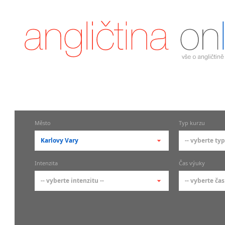
Město
Typ kurzu
Karlovy Vary
-- vyberte typ
-- vyberte město --
-- vyberte 
Intenzita
Čas výuky
pražské městské části
základní 
-- vyberte intenzitu --
-- vyberte čas
Praha
Kurzy a
skupin
Praha 1
-- vyberte intenzitu --
-- vyberte
Individ
Praha 2
1-2 hodiny týdně
Ranní (zač
Firemní