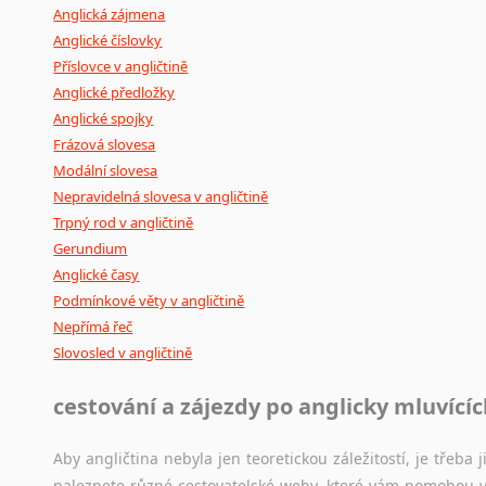
Anglická zájmena
Anglické číslovky
Příslovce v angličtině
Anglické předložky
Anglické spojky
Frázová slovesa
Modální slovesa
Nepravidelná slovesa v angličtině
Trpný rod v angličtině
Gerundium
Anglické časy
Podmínkové věty v angličtině
Nepřímá řeč
Slovosled v angličtině
cestování a zájezdy po anglicky mluvící
Aby angličtina nebyla jen teoretickou záležitostí, je třeba j
naleznete různé cestovatelské weby, které vám pomohou vy