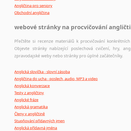
Angličtina pro seniory
Obchodní angličtina
webové stránky na procvičování angličt
Přečtěte si recenze materiálů k procvičování konkrétních 
Objevte stránky nabízející poslechová cvičení, hry, a
zpravodajské weby nebo stránky pro úplné začátečníky.
Anglická slovíčka - slovní zásoba
Angličtina do ucha - poslech, audio, MP3 a video
Anglická konverzace
Testy z angličtiny
Anglické fráze
Anglická gramatika
Členy v angličtině
Stupňování přídavných jmen
Anglická přídavná jména