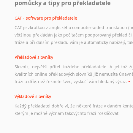
pomůcky a tipy pro překladatele
Odkazy
poskytující
cenné
informace
nekomerčního
charak
hledat
práci
na
internetu
případně
osobní
zkušenosti
ostat
CAT - software pro překladatele
CAT je zkratkou z anglického computer-aided translation (ne
Studium v Austrálii
většinou překládán jako počítačem podporovaný překlad či
Soubor
odkazů
užitečných
všem,
kteří
uvažují
o
studiu
v
Aus
fráze a při dalším překladu vám je automaticky nabízejí, ta
a
zázemí,
australské
univerzity
a
samozřejmě
i
osobní
zkuš
Překladové slovníky
Práce v Austrálii
Slovník, největší přítel každého překladatele. A jelikož
Odkazy
poskytující
cenné
informace
nekomerčního
charak
kvalitních online překladových slovníků již nemusíte únavn
hledat
práci
na
internetu
případně
osobní
zkušenosti
ostat
frázi a dřív, než řeknete švec, vyskočí vám hledaný výraz.
Životopis v angličtině
Výkladové slovníky
Hledáte-li
si
práci
v
zahraničí,
bez
životopisu
v
angličtině
s
Každý
překladatel
dobře
ví,
že
některé
fráze
v
daném
kont
stejná
obecná
pravidla,
jako
pro
český
životopis.
Tak
dost
ot
kterým
je
možné
význam
takovýchto
frází
rozklíčovat.
Srovnávací slovníky