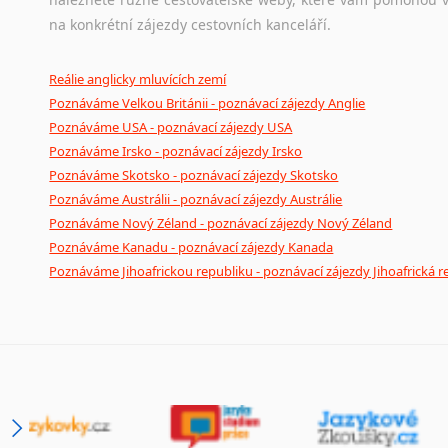
na konkrétní zájezdy cestovních kanceláří.
Reálie anglicky mluvících zemí
Poznáváme Velkou Británii - poznávací zájezdy Anglie
Poznáváme USA - poznávací zájezdy USA
Poznáváme Irsko - poznávací zájezdy Irsko
Poznáváme Skotsko - poznávací zájezdy Skotsko
Poznáváme Austrálii - poznávací zájezdy Austrálie
Poznáváme Nový Zéland - poznávací zájezdy Nový Zéland
Poznáváme Kanadu - poznávací zájezdy Kanada
Poznáváme Jihoafrickou republiku - poznávací zájezdy Jihoafrická r