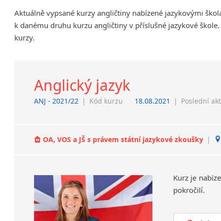
Chrudim
Aktuálně vypsané kurzy angličtiny nabízené jazykovými škol
Děčín
k danému druhu kurzu angličtiny v příslušné jazykové škole.
Hodonín
kurzy.
Klatovy
Kolín
Most
Anglický jazyk
Prostějov
ANJ - 2021/22
|
Kód kurzu
18.08.2021
|
Poslední ak
Sedlčany
Tišnov
Vysoká nad Labem
OA, VOS a JŠ s právem státní jazykové zkoušky
|
Kurz
je
nabíz
pokročilí.