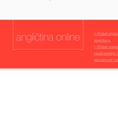
+ Přidat přek
agenturu
+ Přidat novo
soukromého l
Aktuálnost ú