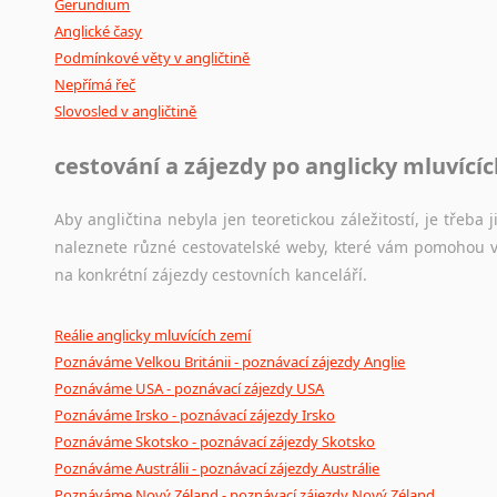
Gerundium
Anglické časy
Podmínkové věty v angličtině
Nepřímá řeč
Slovosled v angličtině
cestování a zájezdy po anglicky mluvící
Aby angličtina nebyla jen teoretickou záležitostí, je třeba j
naleznete různé cestovatelské weby, které vám pomohou vy
na konkrétní zájezdy cestovních kanceláří.
Reálie anglicky mluvících zemí
Poznáváme Velkou Británii - poznávací zájezdy Anglie
Poznáváme USA - poznávací zájezdy USA
Poznáváme Irsko - poznávací zájezdy Irsko
Poznáváme Skotsko - poznávací zájezdy Skotsko
Poznáváme Austrálii - poznávací zájezdy Austrálie
Poznáváme Nový Zéland - poznávací zájezdy Nový Zéland