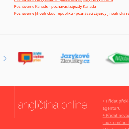
Poznáváme Kanadu - poznávací zájezdy Kanada
Poznáváme Jihoafrickou republiku - poznávací zájezdy Jihoafrická r
+ Přidat přek
agenturu
+ Přidat novo
soukromého l