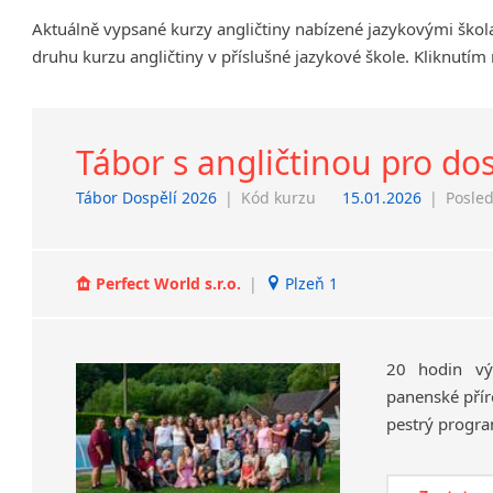
Chrudim
Aktuálně vypsané kurzy angličtiny nabízené jazykovými škol
Děčín
druhu kurzu angličtiny v příslušné jazykové škole. Kliknutím
Hodonín
Klatovy
Kolín
Tábor s angličtinou pro do
Most
Prostějov
Tábor Dospělí 2026
|
Kód kurzu
15.01.2026
|
Posled
Sedlčany
Tišnov
Vysoká nad Labem
Perfect World s.r.o.
|
Plzeň 1
20 hodin vý
panenské příro
pestrý progra