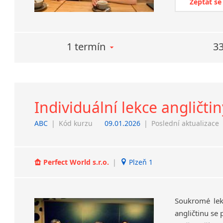
Zeptat se
1 termín
33
Individuální lekce angličtin
ABC
|
Kód kurzu
09.01.2026
|
Poslední aktualizace
Perfect World s.r.o.
|
Plzeň 1
Soukromé lekc
angličtinu se