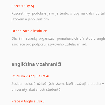
Rozcestníky AJ
Rozcestníky,
podobné
jako
je
tento,
s
tipy
na
další
portál
jazykem
a
jeho
využitím.
Organizace a instituce
Oficiální
stránky
organizací
pomáhajících
při
studiu
angli
asociace
pro
podporu
jazykového
vzdělávání
ad.
Diskusní fórum
angličtina v zahraničí
Ať
už
se
jedná
o
česká
diskusní
fóra
o
anglickém
jazyce
n
angličtině
na
různá
témata,
vše
naleznete
v
této
rubrice.
Studium v Anglii a Irsku
Soubor
odkazů
užitečných
všem,
kteří
uvažují
o
studiu
v
univerzity,
zkušenosti
studentů.
Práce v Anglii a Irsku