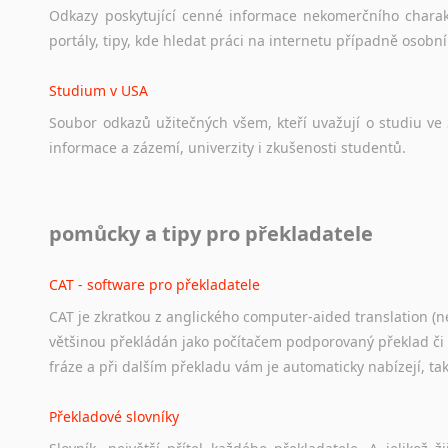
Odkazy
poskytující
cenné
informace
nekomerčního
chara
portály,
tipy,
kde
hledat
práci
na
internetu
případně
osobní
Studium v USA
Soubor
odkazů
užitečných
všem,
kteří
uvažují
o
studiu
ve
informace
a
zázemí,
univerzity
i
zkušenosti
studentů.
Práce v USA
pomůcky a tipy pro překladatele
Odkazy
poskytující
cenné
informace
nekomerčního
charak
hledat
práci
na
internetu
případně
osobní
zkušenosti
ostat
CAT - software pro překladatele
CAT je zkratkou z anglického computer-aided translation (ne
Studium v Austrálii
většinou překládán jako počítačem podporovaný překlad či
Soubor
odkazů
užitečných
všem,
kteří
uvažují
o
studiu
v
Aus
fráze a při dalším překladu vám je automaticky nabízejí, ta
a
zázemí,
australské
univerzity
a
samozřejmě
i
osobní
zkuš
Překladové slovníky
Práce v Austrálii