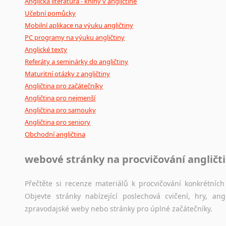
Anglická literatura - knihy v angličtině
Učební pomůcky
Mobilní aplikace na výuku angličtiny
PC programy na výuku angličtiny
Anglické texty
Referáty a seminárky do angličtiny
Maturitní otázky z angličtiny
Angličtina pro začátečníky
Angličtina pro nejmenší
Angličtina pro samouky
Angličtina pro seniory
Obchodní angličtina
webové stránky na procvičování angličt
Přečtěte si recenze materiálů k procvičování konkrétních 
Objevte stránky nabízející poslechová cvičení, hry, a
zpravodajské weby nebo stránky pro úplné začátečníky.