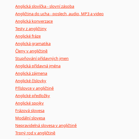
Anglická slovíčka - slovní zásoba
Angličtina do ucha - poslech, audio, MP3 a video
Anglická konverzace
Testy z angličtiny
Anglické fráze
Anglická gramatika
Členy v angličtině
Stupňování přídavných jmen
Anglická přídavná jména
Anglická zájmena
Anglické číslovky
Příslovce v angličtině
Anglické předložky
Anglické spojky
Frázová slovesa
Modální slovesa
Nepravidelná slovesa v angličtině
Trpný rod v angličtině