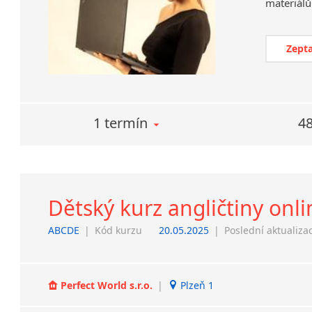
Zepta
1 termín
48
Dětský kurz angličtiny onli
ABCDE
|
Kód kurzu
20.05.2025
|
Poslední aktualiza
Perfect World s.r.o.
|
Plzeň 1