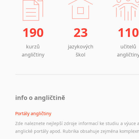
190
23
110
kurzů
jazykových
učitelů
angličtiny
škol
angličtin
info o angličtině
Portály angličtiny
Zde
naleznete
nejlepší
zdroje
informací
ke
studiu
a
výuce
anglické
portály
apod.
Rubrika
obsahuje
zejména
komplexn