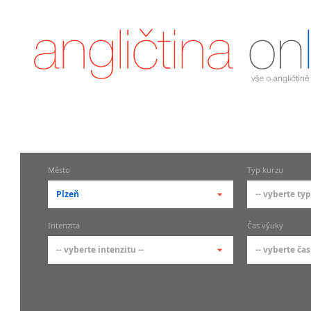
Město
Typ kurzu
Plzeň
-- vyberte typ
-- vyberte město --
-- vyberte 
Intenzita
Čas výuky
pražské městské části
základní 
-- vyberte intenzitu --
-- vyberte čas
Praha
Kurzy a
skupin
Praha 1
-- vyberte intenzitu --
-- vyberte
Individ
Praha 2
1-2 hodiny týdně
Ranní (zač
Firemní