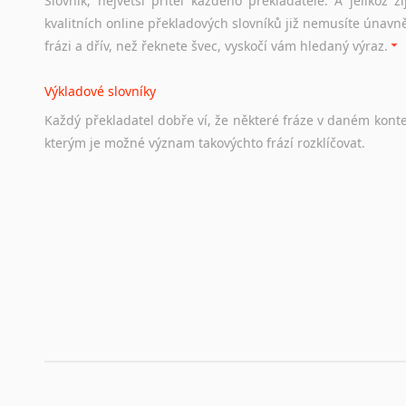
Slovník, největší přítel každého překladatele. A jelikož
Odkazy
poskytující
cenné
informace
nekomerčního
charak
kvalitních online překladových slovníků již nemusíte únavn
hledat
práci
na
internetu
případně
osobní
zkušenosti
ostat
frázi a dřív, než řeknete švec, vyskočí vám hledaný výraz.
Životopis v angličtině
Výkladové slovníky
Hledáte-li
si
práci
v
zahraničí,
bez
životopisu
v
angličtině
s
Každý
překladatel
dobře
ví,
že
některé
fráze
v
daném
kont
stejná
obecná
pravidla,
jako
pro
český
životopis.
Tak
dost
ot
kterým
je
možné
význam
takovýchto
frází
rozklíčovat.
Srovnávací slovníky
Úkolem
srovnávacích
slovníků
je
vyhledat
vhodná
synony
vždy
po
ruce.
Korektory pravopisu pro překladatele
Každý dělá chyby a překlepy a kdo tvrdí, že ne, neříká p
využití moderního softwaru, jenž pravopisné, gramatické n
automaticky opravit.