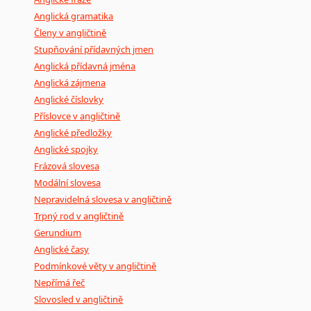
Anglická gramatika
Členy v angličtině
Stupňování přídavných jmen
Anglická přídavná jména
Anglická zájmena
Anglické číslovky
Příslovce v angličtině
Anglické předložky
Anglické spojky
Frázová slovesa
Modální slovesa
Nepravidelná slovesa v angličtině
Trpný rod v angličtině
Gerundium
Anglické časy
Podmínkové věty v angličtině
Nepřímá řeč
Slovosled v angličtině