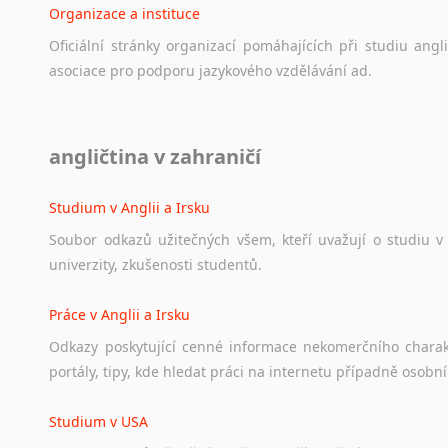
Organizace a instituce
Oficiální
stránky
organizací
pomáhajících
při
studiu
angli
asociace
pro
podporu
jazykového
vzdělávání
ad.
Diskusní fórum
angličtina v zahraničí
Ať
už
se
jedná
o
česká
diskusní
fóra
o
anglickém
jazyce
n
angličtině
na
různá
témata,
vše
naleznete
v
této
rubrice.
Studium v Anglii a Irsku
Soubor
odkazů
užitečných
všem,
kteří
uvažují
o
studiu
v
univerzity,
zkušenosti
studentů.
Práce v Anglii a Irsku
Odkazy
poskytující
cenné
informace
nekomerčního
chara
portály,
tipy,
kde
hledat
práci
na
internetu
případně
osobní
Studium v USA