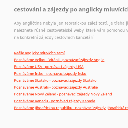
cestování a zájezdy po anglicky mluvící
Aby angličtina nebyla jen teoretickou záležitostí, je třeba j
naleznete různé cestovatelské weby, které vám pomohou vy
na konkrétní zájezdy cestovních kanceláří.
Reálie anglicky mluvících zemí
Poznáváme Velkou Británii - poznávací zájezdy Anglie
Poznáváme USA - poznávací zájezdy USA
Poznáváme Irsko - poznávací zájezdy Irsko
Poznáváme Skotsko - poznávací zájezdy Skotsko
Poznáváme Austrálii - poznávací zájezdy Austrálie
Poznáváme Nový Zéland - poznávací zájezdy Nový Zéland
Poznáváme Kanadu - poznávací zájezdy Kanada
Poznáváme Jihoafrickou republiku - poznávací zájezdy Jihoafrická r