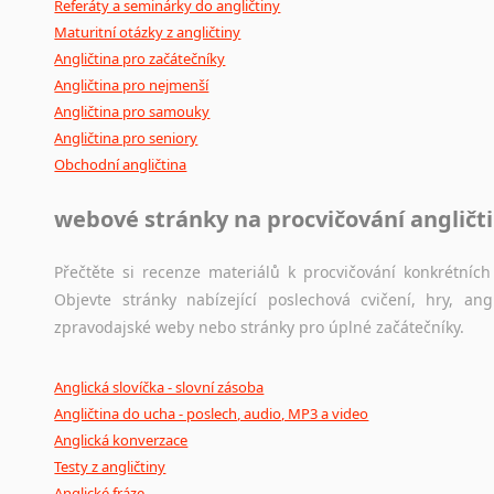
Referáty a seminárky do angličtiny
Maturitní otázky z angličtiny
Angličtina pro začátečníky
Angličtina pro nejmenší
Angličtina pro samouky
Angličtina pro seniory
Obchodní angličtina
webové stránky na procvičování angličt
Přečtěte si recenze materiálů k procvičování konkrétních 
Objevte stránky nabízející poslechová cvičení, hry, a
zpravodajské weby nebo stránky pro úplné začátečníky.
Anglická slovíčka - slovní zásoba
Angličtina do ucha - poslech, audio, MP3 a video
Anglická konverzace
Testy z angličtiny
Anglické fráze