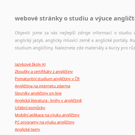
Jazykové korpusy
webové stránky o studiu a výuce angličt
Jazykový korpus je elektronický soubor autentických tex
korpusů, jež umožňují třeba vyhledávání slov a slovních spo
původního zdroje textu.
Objevili jsme za vás nejlepší zdroje informací o studi
anglický jazyk, anglicky mluvící země a anglické portály.
Ostatní pomůcky pro překladatele
studium angličtiny. Naleznete zde materiály a kurzy pro rů
Mix
pomůcek,
jež
mají
potenciál
pomoci
překladateli
v
je
Jazykové školy AJ
poradny
a
pravidla
pravopisu
nebo
stylistické
příručky.
Zkoušky a certifikáty z angličtiny
Pomaturitní studium angličtiny v ČR
Angličtina na internetu zdarma
Slovníky angličtiny on-line
Anglická literatura - knihy v angličtině
Učební pomůcky
Mobilní aplikace na výuku angličtiny
PC programy na výuku angličtiny
Anglické texty