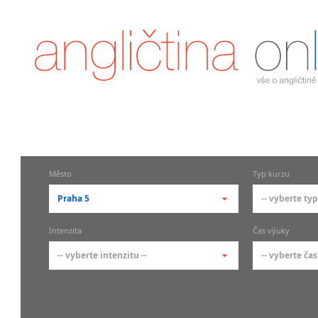
Město
Typ kurzu
Praha 5
-- vyberte typ
-- vyberte město --
-- vyberte 
Intenzita
Čas výuky
pražské městské části
základní 
-- vyberte intenzitu --
-- vyberte čas
Praha
Kurzy a
skupin
Praha 1
-- vyberte intenzitu --
-- vyberte
Individ
Praha 2
1-2 hodiny týdně
Ranní (zač
Firemní