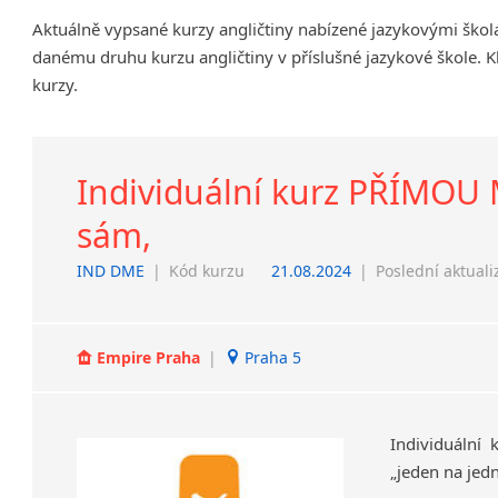
Chrudim
Aktuálně vypsané kurzy angličtiny nabízené jazykovými škol
Děčín
danému druhu kurzu angličtiny v příslušné jazykové škole. K
Hodonín
kurzy.
Klatovy
Kolín
Most
Individuální kurz PŘÍMOU M
Prostějov
sám,
Sedlčany
Tišnov
IND DME
|
Kód kurzu
21.08.2024
|
Poslední aktuali
Vysoká nad Labem
Empire Praha
|
Praha 5
Individuální
„jeden
na
jed