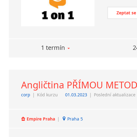
Zeptat se
1 termín
2
Angličtina PŘÍMOU METOD
corp
|
Kód kurzu
01.03.2023
|
Poslední aktualizace
Empire Praha
|
Praha 5