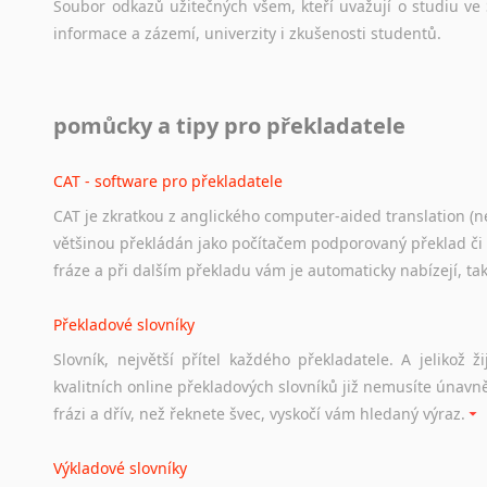
Soubor
odkazů
užitečných
všem,
kteří
uvažují
o
studiu
ve
informace
a
zázemí,
univerzity
i
zkušenosti
studentů.
Práce v USA
pomůcky a tipy pro překladatele
Odkazy
poskytující
cenné
informace
nekomerčního
charak
hledat
práci
na
internetu
případně
osobní
zkušenosti
ostat
CAT - software pro překladatele
CAT je zkratkou z anglického computer-aided translation (ne
Studium v Austrálii
většinou překládán jako počítačem podporovaný překlad či
Soubor
odkazů
užitečných
všem,
kteří
uvažují
o
studiu
v
Aus
fráze a při dalším překladu vám je automaticky nabízejí, ta
a
zázemí,
australské
univerzity
a
samozřejmě
i
osobní
zkuš
Překladové slovníky
Práce v Austrálii
Slovník, největší přítel každého překladatele. A jelikož
Odkazy
poskytující
cenné
informace
nekomerčního
charak
kvalitních online překladových slovníků již nemusíte únavn
hledat
práci
na
internetu
případně
osobní
zkušenosti
ostat
frázi a dřív, než řeknete švec, vyskočí vám hledaný výraz.
Životopis v angličtině
Výkladové slovníky
Hledáte-li
si
práci
v
zahraničí,
bez
životopisu
v
angličtině
s