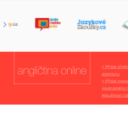
+ Přidat přek
agenturu
+ Přidat novo
soukromého l
Aktuálnost ú