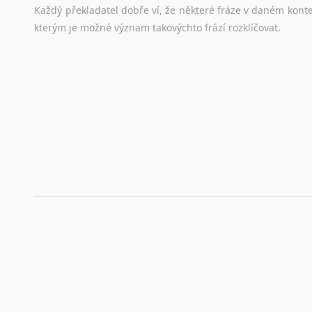
Každý
překladatel
dobře
ví,
že
některé
fráze
v
daném
kont
stejná
obecná
pravidla,
jako
pro
český
životopis.
Tak
dost
ot
kterým
je
možné
význam
takovýchto
frází
rozklíčovat.
Srovnávací slovníky
Úkolem
srovnávacích
slovníků
je
vyhledat
vhodná
synony
vždy
po
ruce.
Korektory pravopisu pro překladatele
Každý dělá chyby a překlepy a kdo tvrdí, že ne, neříká p
využití moderního softwaru, jenž pravopisné, gramatické n
automaticky opravit.
Rady a návody pro překladatele
Toužíte započít překladatelskou dráhu, ale nevíte, jak na 
raději kvůli osobnímu perfekcionismu, vlastnosti každému p
raději zkontrolovat? V takovém případě jste na správném mí