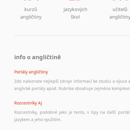
kurzů
jazykových
učitelů
angličtiny
škol
angličtin
info o angličtině
Portály angličtiny
Zde
naleznete
nejlepší
zdroje
informací
ke
studiu
a
výuce
anglické
portály
apod.
Rubrika
obsahuje
zejména
komplexn
Rozcestníky AJ
Rozcestníky,
podobné
jako
je
tento,
s
tipy
na
další
portál
jazykem
a
jeho
využitím.