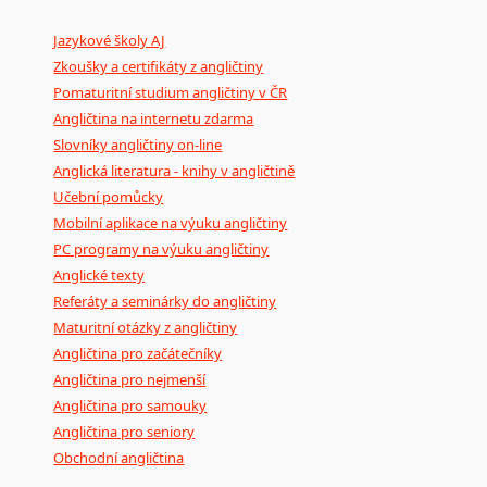
Mix
pomůcek,
jež
mají
potenciál
pomoci
překladateli
v
je
Jazykové školy AJ
poradny
a
pravidla
pravopisu
nebo
stylistické
příručky.
Zkoušky a certifikáty z angličtiny
Pomaturitní studium angličtiny v ČR
Angličtina na internetu zdarma
Slovníky angličtiny on-line
Anglická literatura - knihy v angličtině
Učební pomůcky
Mobilní aplikace na výuku angličtiny
PC programy na výuku angličtiny
Anglické texty
Referáty a seminárky do angličtiny
Maturitní otázky z angličtiny
Angličtina pro začátečníky
Angličtina pro nejmenší
Angličtina pro samouky
Angličtina pro seniory
Obchodní angličtina