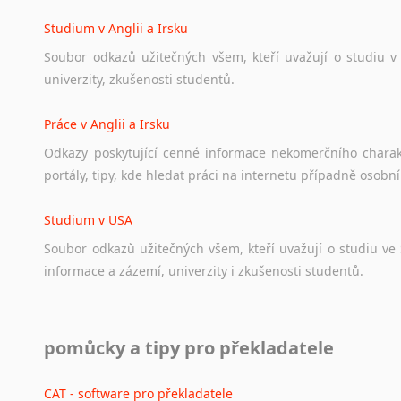
angličtině
na
různá
témata,
vše
naleznete
v
této
rubrice.
Studium v Anglii a Irsku
Soubor
odkazů
užitečných
všem,
kteří
uvažují
o
studiu
v
univerzity,
zkušenosti
studentů.
Práce v Anglii a Irsku
Odkazy
poskytující
cenné
informace
nekomerčního
chara
portály,
tipy,
kde
hledat
práci
na
internetu
případně
osobní
Studium v USA
Soubor
odkazů
užitečných
všem,
kteří
uvažují
o
studiu
ve
informace
a
zázemí,
univerzity
i
zkušenosti
studentů.
Práce v USA
pomůcky a tipy pro překladatele
Odkazy
poskytující
cenné
informace
nekomerčního
charak
hledat
práci
na
internetu
případně
osobní
zkušenosti
ostat
CAT - software pro překladatele