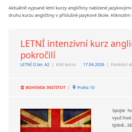
Chrudim
Aktuálně vypsané letní kurzy angličtiny nabízené jazykovým
Děčín
druhu kurzu angličtiny v příslušné jazykové škole. Kliknutím
Hodonín
Klatovy
Kolín
LETNÍ intenzivní kurz angli
Most
pokročilí
Prostějov
Sedlčany
LETNÍ II.ter. A2
|
Kód kurzu
17.04.2026
|
Poslední a
Tišnov
Vysoká nad Labem
BOHEMIA INSTITUT
|
Praha 10
Spojte h
vyuč.hod.