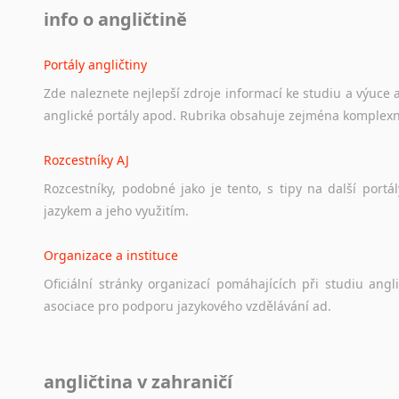
info o angličtině
Portály angličtiny
Zde
naleznete
nejlepší
zdroje
informací
ke
studiu
a
výuce
anglické
portály
apod.
Rubrika
obsahuje
zejména
komplexn
Rozcestníky AJ
Rozcestníky,
podobné
jako
je
tento,
s
tipy
na
další
portál
jazykem
a
jeho
využitím.
Organizace a instituce
Oficiální
stránky
organizací
pomáhajících
při
studiu
angli
asociace
pro
podporu
jazykového
vzdělávání
ad.
Diskusní fórum
angličtina v zahraničí
Ať
už
se
jedná
o
česká
diskusní
fóra
o
anglickém
jazyce
n