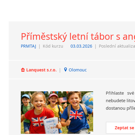
Příměstský letní tábor s an
PRMTAJ
|
Kód kurzu
03.03.2026
|
Poslední aktualiz
Lanquest s.r.o.
|
Olomouc
Přihlaste sv
nebudete litov
Zeptat se