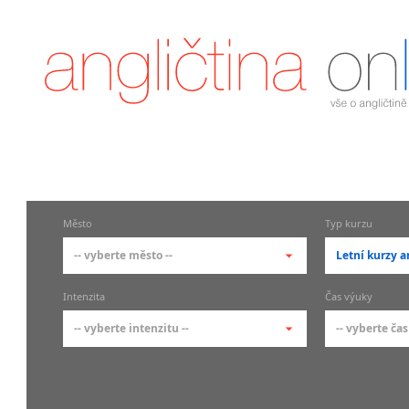
Město
Typ kurzu
-- vyberte město --
Letní kurzy a
-- vyberte město --
-- vyberte 
Intenzita
Čas výuky
pražské městské části
základní 
-- vyberte intenzitu --
-- vyberte čas
Praha
Kurzy a
skupin
Praha 1
-- vyberte intenzitu --
-- vyberte
Individ
Praha 2
1-2 hodiny týdně
Ranní (zač
Firemní