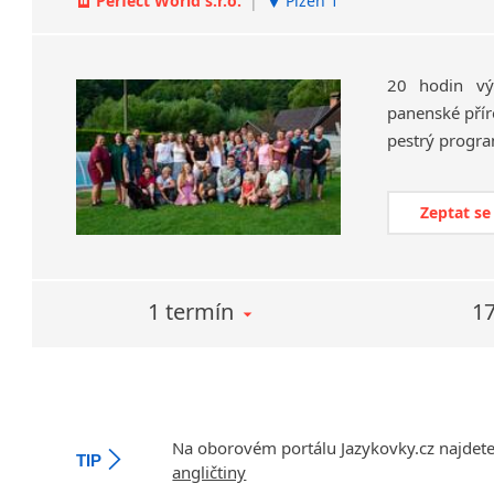
Perfect World s.r.o.
|
Plzeň 1
20 hodin vý
panenské příro
pestrý progra
Zeptat se
1 termín
17
Na oborovém portálu Jazykovky.cz najdet
TIP
angličtiny