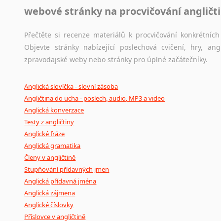
webové stránky na procvičování angličt
Přečtěte si recenze materiálů k procvičování konkrétních 
Objevte stránky nabízející poslechová cvičení, hry, a
zpravodajské weby nebo stránky pro úplné začátečníky.
Anglická slovíčka - slovní zásoba
Angličtina do ucha - poslech, audio, MP3 a video
Anglická konverzace
Testy z angličtiny
Anglické fráze
Anglická gramatika
Členy v angličtině
Stupňování přídavných jmen
Anglická přídavná jména
Anglická zájmena
Anglické číslovky
Příslovce v angličtině