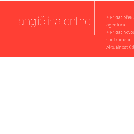
+ Přidat přek
agenturu
+ Přidat novo
soukromého l
Aktuálnost ú