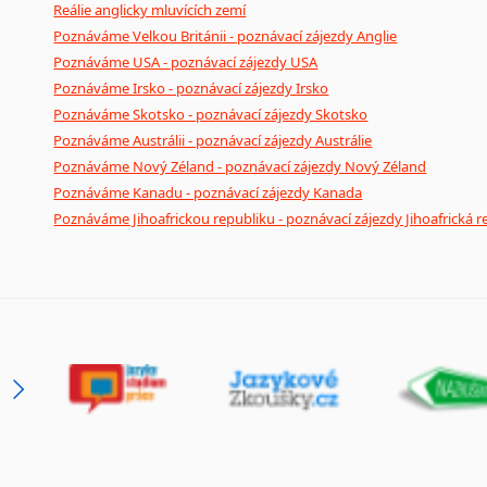
Reálie anglicky mluvících zemí
Poznáváme Velkou Británii - poznávací zájezdy Anglie
Poznáváme USA - poznávací zájezdy USA
Poznáváme Irsko - poznávací zájezdy Irsko
Poznáváme Skotsko - poznávací zájezdy Skotsko
Poznáváme Austrálii - poznávací zájezdy Austrálie
Poznáváme Nový Zéland - poznávací zájezdy Nový Zéland
Poznáváme Kanadu - poznávací zájezdy Kanada
Poznáváme Jihoafrickou republiku - poznávací zájezdy Jihoafrická r