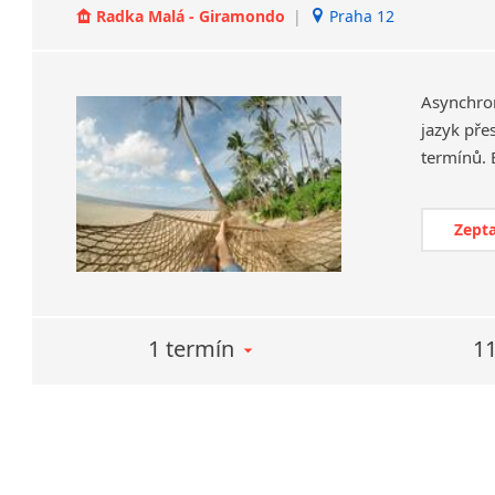
Radka Malá - Giramondo
|
Praha 12
Asynchro
jazyk pře
Zepta
1 termín
11