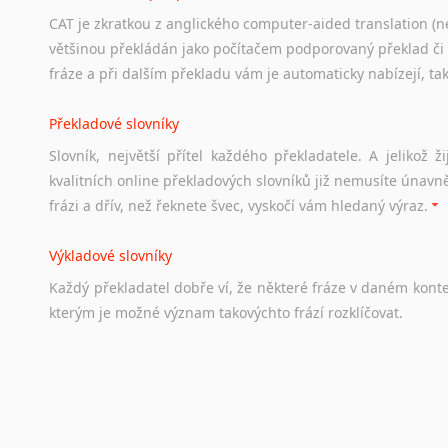
CAT je zkratkou z anglického computer-aided translation (ne
Studium v Austrálii
většinou překládán jako počítačem podporovaný překlad či
Soubor
odkazů
užitečných
všem,
kteří
uvažují
o
studiu
v
Aus
fráze a při dalším překladu vám je automaticky nabízejí, ta
a
zázemí,
australské
univerzity
a
samozřejmě
i
osobní
zkuš
Překladové slovníky
Práce v Austrálii
Slovník, největší přítel každého překladatele. A jelikož
Odkazy
poskytující
cenné
informace
nekomerčního
charak
kvalitních online překladových slovníků již nemusíte únavn
hledat
práci
na
internetu
případně
osobní
zkušenosti
ostat
frázi a dřív, než řeknete švec, vyskočí vám hledaný výraz.
Životopis v angličtině
Výkladové slovníky
Hledáte-li
si
práci
v
zahraničí,
bez
životopisu
v
angličtině
s
Každý
překladatel
dobře
ví,
že
některé
fráze
v
daném
kont
stejná
obecná
pravidla,
jako
pro
český
životopis.
Tak
dost
ot
kterým
je
možné
význam
takovýchto
frází
rozklíčovat.
Srovnávací slovníky
Úkolem
srovnávacích
slovníků
je
vyhledat
vhodná
synony
vždy
po
ruce.