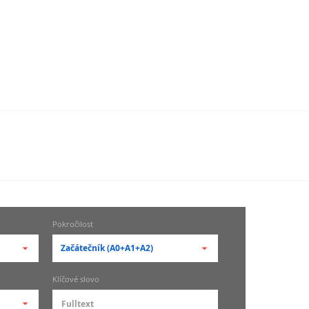
Pokročilost
Začátečník (A0+A1+A2)
-- vyberte pokročilost --
Klíčové slovo
zů
kurz je pro studenty
pokročilosti