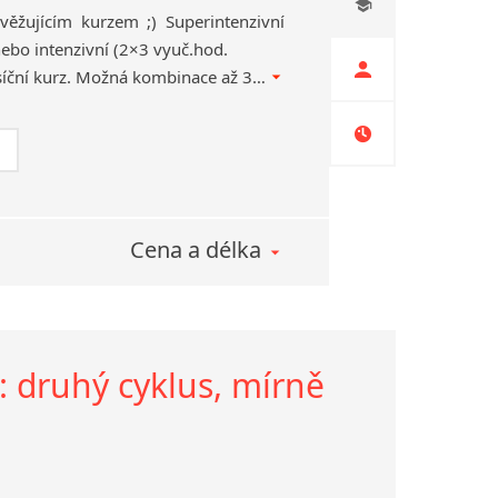
věžujícím kurzem ;) Superintenzivní
ebo intenzivní (2×3 vyuč.hod.
týdně…SE SLEVOU) měsíční kurz. Možná kombinace až 3 návazných měsíčních cyklů. Náhrady za chybějící lekce z důvodu dovolené.
Cena a délka
y: druhý cyklus, mírně