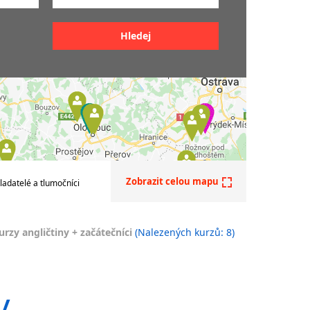
é
Začátečník (A0+A1+A2)
Středně pokročilý (B1+B2)
Pokročilý (C1+C2)
0-
tiny
znáte přesně svoji
pokročilost
00-
A0 - Úplný začátečník
itou
A0+ - Falešný začátečník
00)
čtiny v
A1 - Začátečník
0)
A2 - Mírně pokročilý
iny
B1 - Nižší-středně pokročilý
ičtiny
Zobrazit celou mapu
ladatelé a tlumočníci
B2 - Vyšší-středně
y
pokročilý
ičtiny
C1 - Pokročilý
urzy angličtiny + začátečníci
(Nalezených kurzů: 8)
ičtiny
C2 - Expert
ry
y