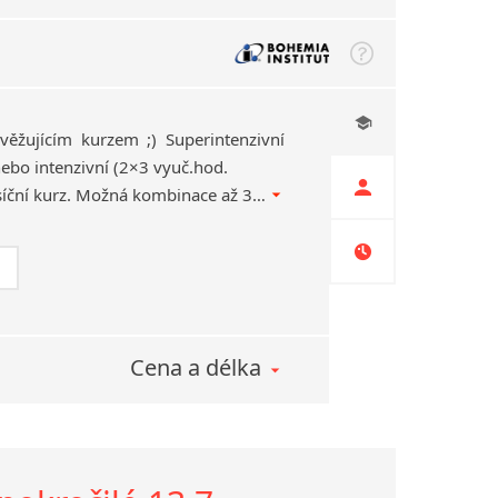
věžujícím kurzem ;) Superintenzivní
ebo intenzivní (2×3 vyuč.hod.
týdně…SE SLEVOU) měsíční kurz. Možná kombinace až 3 návazných měsíčních cyklů. Náhrady za chybějící lekce z důvodu dovolené.
Cena a délka