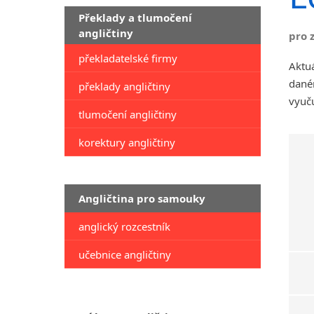
Překlady a tlumočení
angličtiny
pro 
překladatelské firmy
Aktuá
daném
překlady angličtiny
vyuču
tlumočení angličtiny
korektury angličtiny
Angličtina pro samouky
anglický rozcestník
učebnice angličtiny