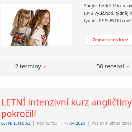
Spojte horké léto s os
(3×3 vyuč.hod. týdně) n
Zeptat se na kurz
2 termíny
50 recenzí
LETNÍ intenzivní kurz angličtin
pokročilí
LETNÍ II.ter. A2
|
Kód kurzu
17.04.2026
|
Poslední aktualizace