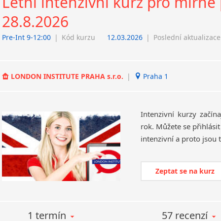
Letní intenzivní kurz pro mírně 
28.8.2026
Pre-Int 9-12:00
|
Kód kurzu
12.03.2026
|
Poslední aktualizace
LONDON INSTITUTE PRAHA s.r.o.
|
Praha 1
Intenzivní kurzy začín
rok. Můžete se přihlási
Zeptat se na kurz
1 termín
57 recenzí