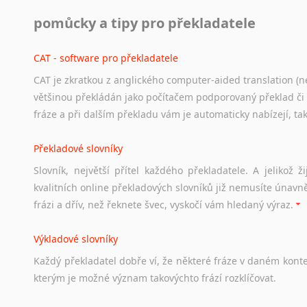
Práce v USA
pomůcky a tipy pro překladatele
Odkazy
poskytující
cenné
informace
nekomerčního
charak
hledat
práci
na
internetu
případně
osobní
zkušenosti
ostat
CAT - software pro překladatele
CAT je zkratkou z anglického computer-aided translation (ne
Studium v Austrálii
většinou překládán jako počítačem podporovaný překlad či
Soubor
odkazů
užitečných
všem,
kteří
uvažují
o
studiu
v
Aus
fráze a při dalším překladu vám je automaticky nabízejí, ta
a
zázemí,
australské
univerzity
a
samozřejmě
i
osobní
zkuš
Překladové slovníky
Práce v Austrálii
Slovník, největší přítel každého překladatele. A jelikož
Odkazy
poskytující
cenné
informace
nekomerčního
charak
kvalitních online překladových slovníků již nemusíte únavn
hledat
práci
na
internetu
případně
osobní
zkušenosti
ostat
frázi a dřív, než řeknete švec, vyskočí vám hledaný výraz.
Životopis v angličtině
Výkladové slovníky
Hledáte-li
si
práci
v
zahraničí,
bez
životopisu
v
angličtině
s
Každý
překladatel
dobře
ví,
že
některé
fráze
v
daném
kont
stejná
obecná
pravidla,
jako
pro
český
životopis.
Tak
dost
ot
kterým
je
možné
význam
takovýchto
frází
rozklíčovat.