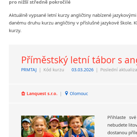
pro nižší středně pokročilé
Chrudim
Aktuálně vypsané letní kurzy angličtiny nabízené jazykovým
Děčín
danému druhu kurzu angličtiny v příslušné jazykové škole. K
Hodonín
kurzy.
Klatovy
Kolín
Most
Prostějov
Příměstský letní tábor s an
Sedlčany
PRMTAJ
|
Kód kurzu
03.03.2026
|
Poslední aktualiz
Tišnov
Vysoká nad Labem
Lanquest s.r.o.
|
Olomouc
Přihlaste sv
nebudete litov