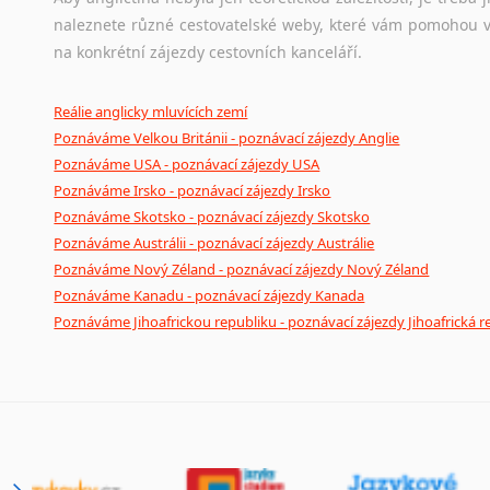
naleznete různé cestovatelské weby, které vám pomohou vy
na konkrétní zájezdy cestovních kanceláří.
Reálie anglicky mluvících zemí
Poznáváme Velkou Británii - poznávací zájezdy Anglie
Poznáváme USA - poznávací zájezdy USA
Poznáváme Irsko - poznávací zájezdy Irsko
Poznáváme Skotsko - poznávací zájezdy Skotsko
Poznáváme Austrálii - poznávací zájezdy Austrálie
Poznáváme Nový Zéland - poznávací zájezdy Nový Zéland
Poznáváme Kanadu - poznávací zájezdy Kanada
Poznáváme Jihoafrickou republiku - poznávací zájezdy Jihoafrická r