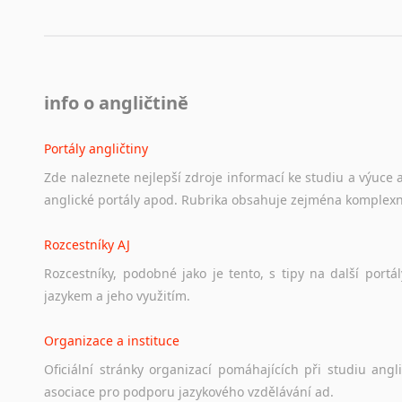
info o angličtině
Portály angličtiny
Zde
naleznete
nejlepší
zdroje
informací
ke
studiu
a
výuce
anglické
portály
apod.
Rubrika
obsahuje
zejména
komplexn
Rozcestníky AJ
Rozcestníky,
podobné
jako
je
tento,
s
tipy
na
další
portál
jazykem
a
jeho
využitím.
Organizace a instituce
Oficiální
stránky
organizací
pomáhajících
při
studiu
angli
asociace
pro
podporu
jazykového
vzdělávání
ad.