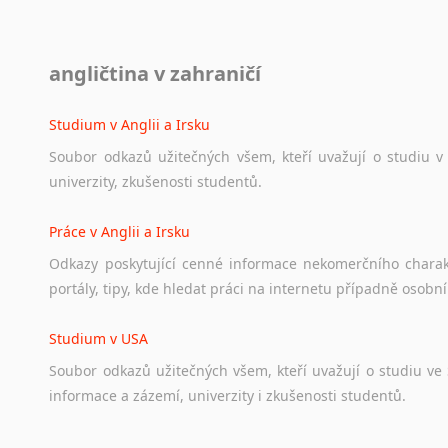
Diskusní fórum
angličtina v zahraničí
Ať
už
se
jedná
o
česká
diskusní
fóra
o
anglickém
jazyce
n
angličtině
na
různá
témata,
vše
naleznete
v
této
rubrice.
Studium v Anglii a Irsku
Soubor
odkazů
užitečných
všem,
kteří
uvažují
o
studiu
v
univerzity,
zkušenosti
studentů.
Práce v Anglii a Irsku
Odkazy
poskytující
cenné
informace
nekomerčního
chara
portály,
tipy,
kde
hledat
práci
na
internetu
případně
osobní
Studium v USA
Soubor
odkazů
užitečných
všem,
kteří
uvažují
o
studiu
ve
informace
a
zázemí,
univerzity
i
zkušenosti
studentů.