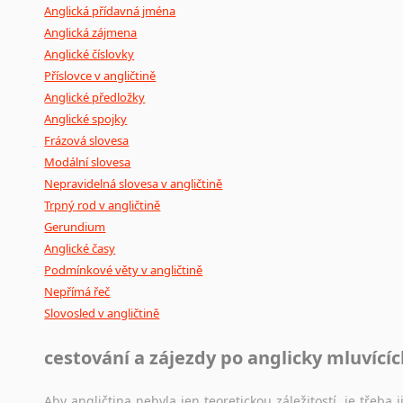
Anglická přídavná jména
Anglická zájmena
Anglické číslovky
Příslovce v angličtině
Anglické předložky
Anglické spojky
Frázová slovesa
Modální slovesa
Nepravidelná slovesa v angličtině
Trpný rod v angličtině
Gerundium
Anglické časy
Podmínkové věty v angličtině
Nepřímá řeč
Slovosled v angličtině
cestování a zájezdy po anglicky mluvící
Aby angličtina nebyla jen teoretickou záležitostí, je třeba j