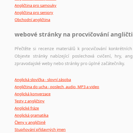
Angličtina pro samouky
Angličtina pro seniory
Obchodní angličtina
webové stránky na procvičování angličt
Přečtěte si recenze materiálů k procvičování konkrétních 
Objevte stránky nabízející poslechová cvičení, hry, a
zpravodajské weby nebo stránky pro úplné začátečníky.
Anglická slovíčka - slovní zásoba
Angličtina do ucha - poslech, audio, MP3 a video
Anglická konverzace
Testy z angličtiny
Anglické fráze
Anglická gramatika
Členy v angličtině
Stupňování přídavných jmen