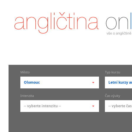
Město
Typ kurzu
Olomouc
Letní kurzy a
-- vyberte město --
-- vyberte 
Intenzita
Čas výuky
pražské městské části
základní 
-- vyberte intenzitu --
-- vyberte čas
Praha
Kurzy a
skupin
Praha 1
-- vyberte intenzitu --
-- vyberte
Individ
Praha 2
1-2 hodiny týdně
Ranní (zač
Firemní