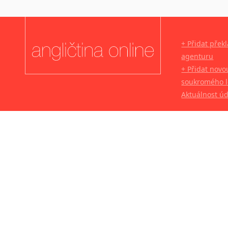
+ Přidat přek
agenturu
+ Přidat novo
soukromého l
Aktuálnost ú