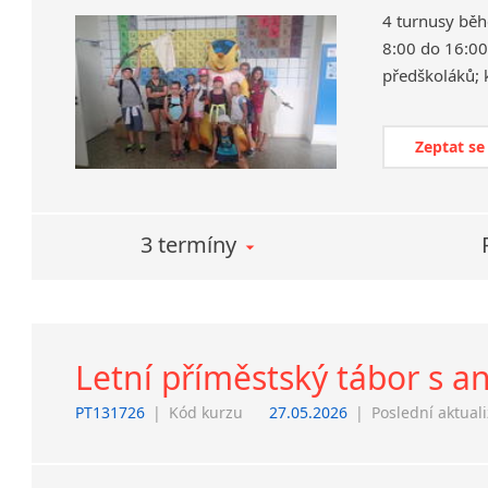
4 turnusy běh
8:00 do 16:00,
předškoláků; 
Zeptat se
3 termíny
Letní příměstský tábor s a
PT131726
|
Kód kurzu
27.05.2026
|
Poslední aktual