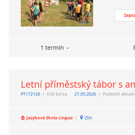
Zepta
1 termín
Letní příměstský tábor s a
PT172126
|
Kód kurzu
27.05.2026
|
Poslední aktual
Jazyková škola Lingua
|
Zlín