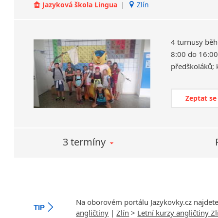
Jazyková škola Lingua
|
Zlín
4 turnusy běh
8:00 do 16:00,
předškoláků; 
Zeptat se
3 termíny
Na oborovém portálu Jazykovky.cz najdet
TIP
angličtiny
|
Zlín
>
Letní kurzy angličtiny Zl