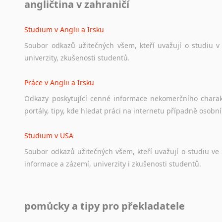
angličtina v zahraničí
Ať
už
se
jedná
o
česká
diskusní
fóra
o
anglickém
jazyce
n
angličtině
na
různá
témata,
vše
naleznete
v
této
rubrice.
Studium v Anglii a Irsku
Soubor
odkazů
užitečných
všem,
kteří
uvažují
o
studiu
v
univerzity,
zkušenosti
studentů.
Práce v Anglii a Irsku
Odkazy
poskytující
cenné
informace
nekomerčního
chara
portály,
tipy,
kde
hledat
práci
na
internetu
případně
osobní
Studium v USA
Soubor
odkazů
užitečných
všem,
kteří
uvažují
o
studiu
ve
informace
a
zázemí,
univerzity
i
zkušenosti
studentů.
Práce v USA
pomůcky a tipy pro překladatele
Odkazy
poskytující
cenné
informace
nekomerčního
charak