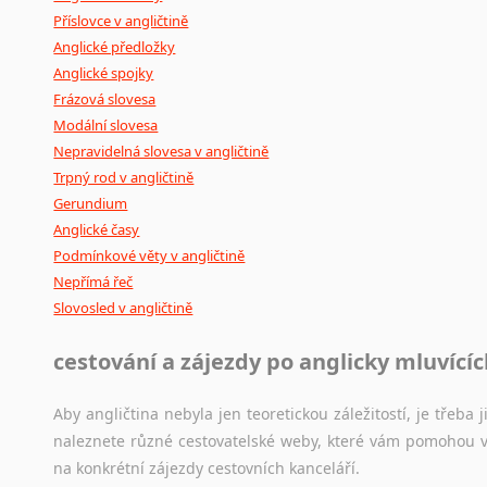
Příslovce v angličtině
Anglické předložky
Anglické spojky
Frázová slovesa
Modální slovesa
Nepravidelná slovesa v angličtině
Trpný rod v angličtině
Gerundium
Anglické časy
Podmínkové věty v angličtině
Nepřímá řeč
Slovosled v angličtině
cestování a zájezdy po anglicky mluvící
Aby angličtina nebyla jen teoretickou záležitostí, je třeba j
naleznete různé cestovatelské weby, které vám pomohou vy
na konkrétní zájezdy cestovních kanceláří.