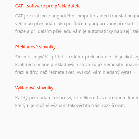
hledat
práci
na
internetu
případně
osobní
zkušenosti
ostat
CAT - software pro překladatele
CAT je zkratkou z anglického computer-aided translation (ne
Studium v Austrálii
většinou překládán jako počítačem podporovaný překlad či
Soubor
odkazů
užitečných
všem,
kteří
uvažují
o
studiu
v
Aus
fráze a při dalším překladu vám je automaticky nabízejí, ta
a
zázemí,
australské
univerzity
a
samozřejmě
i
osobní
zkuš
Překladové slovníky
Práce v Austrálii
Slovník, největší přítel každého překladatele. A jelikož
Odkazy
poskytující
cenné
informace
nekomerčního
charak
kvalitních online překladových slovníků již nemusíte únavn
hledat
práci
na
internetu
případně
osobní
zkušenosti
ostat
frázi a dřív, než řeknete švec, vyskočí vám hledaný výraz.
Životopis v angličtině
Výkladové slovníky
Hledáte-li
si
práci
v
zahraničí,
bez
životopisu
v
angličtině
s
Každý
překladatel
dobře
ví,
že
některé
fráze
v
daném
kont
stejná
obecná
pravidla,
jako
pro
český
životopis.
Tak
dost
ot
kterým
je
možné
význam
takovýchto
frází
rozklíčovat.
Srovnávací slovníky
Úkolem
srovnávacích
slovníků
je
vyhledat
vhodná
synony