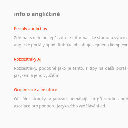
info o angličtině
Portály angličtiny
Zde
naleznete
nejlepší
zdroje
informací
ke
studiu
a
výuce
anglické
portály
apod.
Rubrika
obsahuje
zejména
komplexn
Rozcestníky AJ
Rozcestníky,
podobné
jako
je
tento,
s
tipy
na
další
portál
jazykem
a
jeho
využitím.
Organizace a instituce
Oficiální
stránky
organizací
pomáhajících
při
studiu
angli
asociace
pro
podporu
jazykového
vzdělávání
ad.
Diskusní fórum