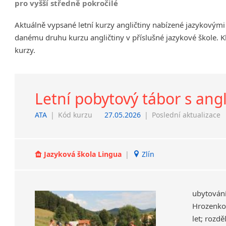
pro vyšší středně pokročilé
Chrudim
Aktuálně vypsané letní kurzy angličtiny nabízené jazykovými
Děčín
danému druhu kurzu angličtiny v příslušné jazykové škole. K
Hodonín
kurzy.
Klatovy
Kolín
Most
Prostějov
Letní pobytový tábor s ang
Sedlčany
ATA
|
Kód kurzu
27.05.2026
|
Poslední aktualizace
Tišnov
Vysoká nad Labem
Jazyková škola Lingua
|
Zlín
ubytová
Hrozenkov