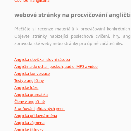
Obchodní angličtina
webové stránky na procvičování angličt
Přečtěte si recenze materiálů k procvičování konkrétních 
Objevte stránky nabízející poslechová cvičení, hry, a
zpravodajské weby nebo stránky pro úplné začátečníky.
Anglická slovíčka - slovní zásoba
Angličtina do ucha - poslech, audio, MP3 a video
Anglická konverzace
Testy z angličtiny
Anglické fráze
Anglická gramatika
Členy v angličtině
Stupňování přídavných jmen
Anglická přídavná jména
Anglická zájmena
Anglické číslovky