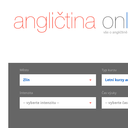
Město
Typ kurzu
Zlín
Letní kurzy a
-- vyberte město --
-- vyberte 
Intenzita
Čas výuky
pražské městské části
základní 
-- vyberte intenzitu --
-- vyberte čas
Praha
Kurzy a
skupin
Praha 1
-- vyberte intenzitu --
-- vyberte
Individ
Praha 2
1-2 hodiny týdně
Ranní (zač
Firemní