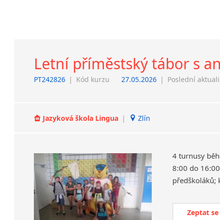
Letní příměstský tábor s a
PT242826
|
Kód kurzu
27.05.2026
|
Poslední aktual
Jazyková škola Lingua
|
Zlín
4 turnusy běh
8:00 do 16:00,
předškoláků; 
Zeptat se