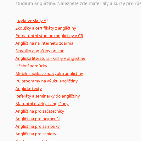
Ostatní pomůcky pro překladatele
studium angličtiny. Naleznete zde materiály a kurzy pro rů
Mix
pomůcek,
jež
mají
potenciál
pomoci
překladateli
v
je
Jazykové školy AJ
poradny
a
pravidla
pravopisu
nebo
stylistické
příručky.
Zkoušky a certifikáty z angličtiny
Pomaturitní studium angličtiny v ČR
Angličtina na internetu zdarma
Slovníky angličtiny on-line
Anglická literatura - knihy v angličtině
Učební pomůcky
Mobilní aplikace na výuku angličtiny
PC programy na výuku angličtiny
Anglické texty
Referáty a seminárky do angličtiny
Maturitní otázky z angličtiny
Angličtina pro začátečníky
Angličtina pro nejmenší
Angličtina pro samouky
Angličtina pro seniory