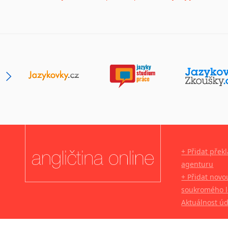
Lingala
Litevština
Lotyšština
Luba
Makedonština
Malajština
Malgaština
Malinština
Maltština
Maorština
Megrelština
+ Přidat přek
Moldavština
agenturu
Mongolština
+ Přidat novo
Nepálština
soukromého l
Nilosaharské jazyky
Aktuálnost ú
Nizozemština
Norština