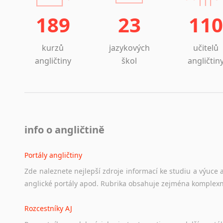
Islandština
189
23
110
Japonština
Jidiš
Kašmírština
kurzů
jazykových
učitelů
Katalánština
angličtiny
škol
angličtin
Kazaština
Kečuánština
Kmérština
Konžština
Korejština
info o angličtině
Korsičtina
Kumykština
Portály angličtiny
Kurdština
Zde
naleznete
nejlepší
zdroje
informací
ke
studiu
a
výuce
Kyrgyzština
anglické
portály
apod.
Rubrika
obsahuje
zejména
komplexn
Laoština
Laponština
Rozcestníky AJ
Latina