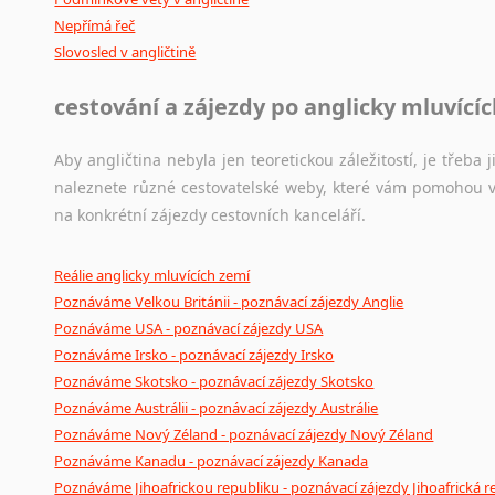
Japonština
Nepřímá řeč
Slovosled v angličtině
Jidiš
Kašmírština
cestování a zájezdy po anglicky mluvící
Katalánština
Kazaština
Aby angličtina nebyla jen teoretickou záležitostí, je třeba j
Kečuánština
naleznete různé cestovatelské weby, které vám pomohou vy
Kmérština
na konkrétní zájezdy cestovních kanceláří.
Konžština
Korejština
Reálie anglicky mluvících zemí
Korsičtina
Poznáváme Velkou Británii - poznávací zájezdy Anglie
Kumykština
Poznáváme USA - poznávací zájezdy USA
Kurdština
Poznáváme Irsko - poznávací zájezdy Irsko
Kyrgyzština
Poznáváme Skotsko - poznávací zájezdy Skotsko
Laoština
Poznáváme Austrálii - poznávací zájezdy Austrálie
Laponština
Poznáváme Nový Zéland - poznávací zájezdy Nový Zéland
Latina
Poznáváme Kanadu - poznávací zájezdy Kanada
Lezginština
Poznáváme Jihoafrickou republiku - poznávací zájezdy Jihoafrická r