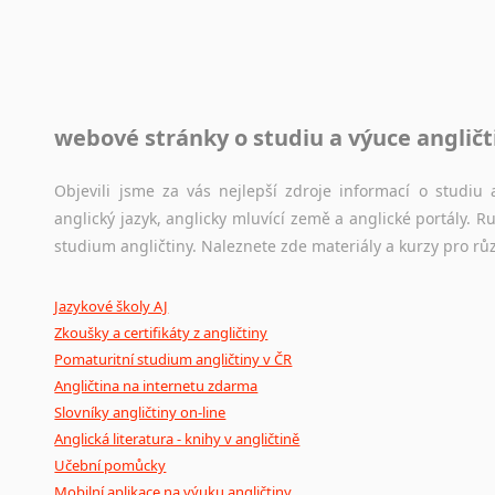
raději kvůli osobnímu perfekcionismu, vlastnosti každému p
Zulu
raději zkontrolovat? V takovém případě jste na správném mí
z jiných jazyků do AJ
z němčiny
Jazykové korpusy
z francouzštiny
z maďarštiny
webové stránky o studiu a výuce angličt
Jazykový korpus je elektronický soubor autentických tex
z italštiny
korpusů, jež umožňují třeba vyhledávání slov a slovních spo
z polštiny
původního zdroje textu.
Objevili jsme za vás nejlepší zdroje informací o studi
z ruštiny
anglický jazyk, anglicky mluvící země a anglické portály.
Ostatní pomůcky pro překladatele
studium angličtiny. Naleznete zde materiály a kurzy pro rů
z slovenštiny
z španělštiny
Mix
pomůcek,
jež
mají
potenciál
pomoci
překladateli
v
je
z ukrajinštiny
Jazykové školy AJ
poradny
a
pravidla
pravopisu
nebo
stylistické
příručky.
z čínštiny
Zkoušky a certifikáty z angličtiny
Pomaturitní studium angličtiny v ČR
--- další jazyky ---
Angličtina na internetu zdarma
Afrikánština
Slovníky angličtiny on-line
Ajmarština
Anglická literatura - knihy v angličtině
Akebu
Učební pomůcky
Albánština
Mobilní aplikace na výuku angličtiny