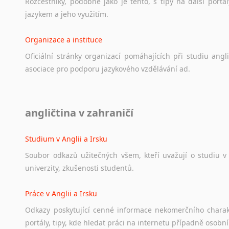
Rozcestníky,
podobné
jako
je
tento,
s
tipy
na
další
portál
Lezginština
jazykem
a
jeho
využitím.
Lingala
Litevština
Organizace a instituce
Lotyšština
Oficiální
stránky
organizací
pomáhajících
při
studiu
angli
Luba
asociace
pro
podporu
jazykového
vzdělávání
ad.
Makedonština
Malajština
Malgaština
Diskusní fórum
Malinština
angličtina v zahraničí
Ať
už
se
jedná
o
česká
diskusní
fóra
o
anglickém
jazyce
n
Maltština
angličtině
na
různá
témata,
vše
naleznete
v
této
rubrice.
Maorština
Studium v Anglii a Irsku
Megrelština
Soubor
odkazů
užitečných
všem,
kteří
uvažují
o
studiu
v
Moldavština
univerzity,
zkušenosti
studentů.
Mongolština
Nepálština
Práce v Anglii a Irsku
Nilosaharské jazyky
Odkazy
poskytující
cenné
informace
nekomerčního
chara
Nizozemština
portály,
tipy,
kde
hledat
práci
na
internetu
případně
osobní