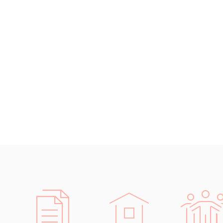
Černohorština
Dánština
Darí
Esperanto
Estonština
Faerština
Fidžijština
Filipínské jazyky
Finština
Fulbština
Gaelština
Gruzínština
Hebrejština
Hindština
Chorvatština
Indonéština
Irština