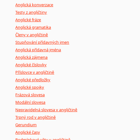
Černohorština
Anglická konverzace
Dánština
Testy z angličtiny
Darí
Anglické fráze
Esperanto
Anglická gramatika
Estonština
Členy v angličtině
Faerština
Stupňování přídavných jmen
Fidžijština
Anglická přídavná jména
Anglická zájmena
Filipínské jazyky
Anglické číslovky
Finština
Příslovce v angličtině
Fulbština
Anglické předložky
Gaelština
Anglické spojky
Gruzínština
Frázová slovesa
Hebrejština
Modální slovesa
Hindština
Nepravidelná slovesa v angličtině
Chorvatština
Trpný rod v angličtině
Indonéština
Gerundium
Irština
Anglické časy
Islandština
Podmínkové věty v angličtině