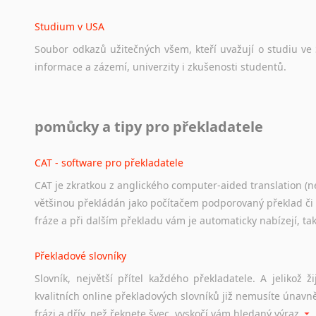
Norština
Novořečtina
Studium v USA
Oromština
Soubor
odkazů
užitečných
všem,
kteří
uvažují
o
studiu
ve
Páli
informace
a
zázemí,
univerzity
i
zkušenosti
studentů.
Pandžábština
Paštunština
Perština
Práce v USA
pomůcky a tipy pro překladatele
Portugalština
Odkazy
poskytující
cenné
informace
nekomerčního
charak
Retorománština
hledat
práci
na
internetu
případně
osobní
zkušenosti
ostat
CAT - software pro překladatele
Romština
Rumunština
CAT je zkratkou z anglického computer-aided translation (ne
Studium v Austrálii
Sanskrt
většinou překládán jako počítačem podporovaný překlad či
Soubor
odkazů
užitečných
všem,
kteří
uvažují
o
studiu
v
Aus
Sinhalština
fráze a při dalším překladu vám je automaticky nabízejí, ta
a
zázemí,
australské
univerzity
a
samozřejmě
i
osobní
zkuš
Slovinština
Překladové slovníky
Somálština
Práce v Austrálii
Sóština
Slovník, největší přítel každého překladatele. A jelikož
Odkazy
poskytující
cenné
informace
nekomerčního
charak
Srbština
kvalitních online překladových slovníků již nemusíte únavn
hledat
práci
na
internetu
případně
osobní
zkušenosti
ostat
Staroslověnština
frázi a dřív, než řeknete švec, vyskočí vám hledaný výraz.