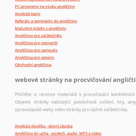
Amharština
PC programy na výuku angličtiny
Arabština
Anglické texty
Aramejština
Referáty a seminárky do angličtiny
Arménština
Maturitní otázky z angličtiny
Avarština
Angličtina pro začátečníky
Azerbajdžánština
Angličtina pro nejmenší
Bambarština
Angličtina pro samouky
Angličtina pro seniory
Bantuské jazyky
Obchodní angličtina
Barmština
Baskičtina
webové stránky na procvičování angličt
Běloruština
Bengálština
Přečtěte si recenze materiálů k procvičování konkrétních 
Bosenština
Objevte stránky nabízející poslechová cvičení, hry, a
Bulharština
zpravodajské weby nebo stránky pro úplné začátečníky.
Burjatština
Čagatajské jazyky
Anglická slovíčka - slovní zásoba
Čečenština
Angličtina do ucha - poslech, audio, MP3 a video