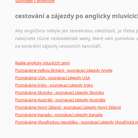
Slovosled v angličtině
cestování a zájezdy po anglicky mluvící
Aby angličtina nebyla jen teoretickou záležitostí, je třeba j
naleznete různé cestovatelské weby, které vám pomohou vy
na konkrétní zájezdy cestovních kanceláří.
Reálie anglicky mluvících zemí
Poznáváme Velkou Británii - poznávací zájezdy Anglie
Poznáváme USA - poznávací zájezdy USA
Poznáváme Irsko - poznávací zájezdy Irsko
Poznáváme Skotsko - poznávací zájezdy Skotsko
Poznáváme Austrálii - poznávací zájezdy Austrálie
Poznáváme Nový Zéland - poznávací zájezdy Nový Zéland
Poznáváme Kanadu - poznávací zájezdy Kanada
Poznáváme Jihoafrickou republiku - poznávací zájezdy Jihoafrická r