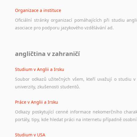
Organizace a instituce
Oficiální
stránky
organizací
pomáhajících
při
studiu
angli
asociace
pro
podporu
jazykového
vzdělávání
ad.
Diskusní fórum
angličtina v zahraničí
Ať
už
se
jedná
o
česká
diskusní
fóra
o
anglickém
jazyce
n
angličtině
na
různá
témata,
vše
naleznete
v
této
rubrice.
Studium v Anglii a Irsku
Soubor
odkazů
užitečných
všem,
kteří
uvažují
o
studiu
v
univerzity,
zkušenosti
studentů.
Práce v Anglii a Irsku
Odkazy
poskytující
cenné
informace
nekomerčního
chara
portály,
tipy,
kde
hledat
práci
na
internetu
případně
osobní
Studium v USA