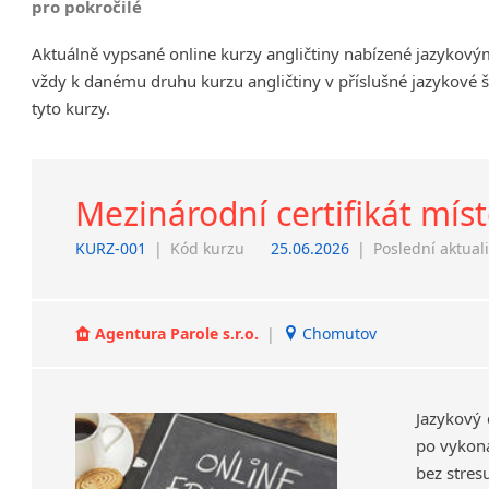
pro pokročilé
Chrudim
Aktuálně vypsané online kurzy angličtiny nabízené jazykov
Děčín
vždy k danému druhu kurzu angličtiny v příslušné jazykové 
Hodonín
tyto kurzy.
Klatovy
Kolín
Most
Prostějov
Mezinárodní certifikát mís
Sedlčany
KURZ-001
|
Kód kurzu
25.06.2026
|
Poslední aktual
Tišnov
Vysoká nad Labem
Agentura Parole s.r.o.
|
Chomutov
Jazykový 
po vykoná