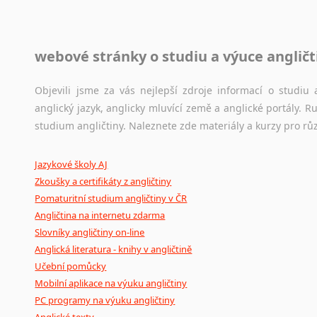
Jazykové korpusy
webové stránky o studiu a výuce angličt
Jazykový korpus je elektronický soubor autentických tex
korpusů, jež umožňují třeba vyhledávání slov a slovních spo
původního zdroje textu.
Objevili jsme za vás nejlepší zdroje informací o studi
anglický jazyk, anglicky mluvící země a anglické portály.
Ostatní pomůcky pro překladatele
studium angličtiny. Naleznete zde materiály a kurzy pro rů
Mix
pomůcek,
jež
mají
potenciál
pomoci
překladateli
v
je
Jazykové školy AJ
poradny
a
pravidla
pravopisu
nebo
stylistické
příručky.
Zkoušky a certifikáty z angličtiny
Pomaturitní studium angličtiny v ČR
Angličtina na internetu zdarma
Slovníky angličtiny on-line
Anglická literatura - knihy v angličtině
Učební pomůcky
Mobilní aplikace na výuku angličtiny
PC programy na výuku angličtiny