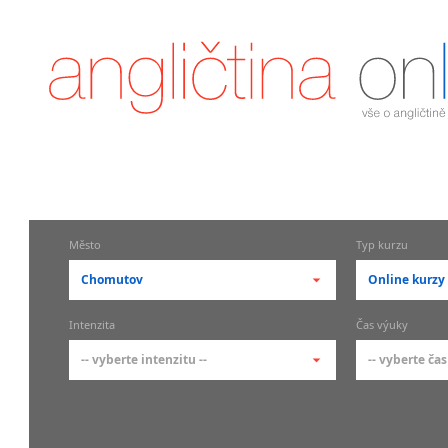
Město
Typ kurzu
Chomutov
Online kurzy
-- vyberte město --
-- vyberte 
Intenzita
Čas výuky
pražské městské části
základní 
-- vyberte intenzitu --
-- vyberte čas
Praha
Kurzy a
skupin
Praha 1
-- vyberte intenzitu --
-- vyberte
Individ
Praha 2
1-2 hodiny týdně
Ranní (zač
Firemní