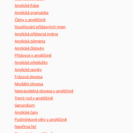
Anglické fráze
Anglická gramatika
Členy v angličtině
Stupňování přídavných jmen
Anglická přídavná jména
Anglická zájmena
Anglické číslovky
Příslovce v angličtině
Anglické předložky
Anglické spojky
Frázová slovesa
Modální slovesa
Nepravidelná slovesa v angličtině
Trpný rod v angličtině
Gerundium
Anglické časy
Podmínkové věty v angličtině
Nepřímá řeč