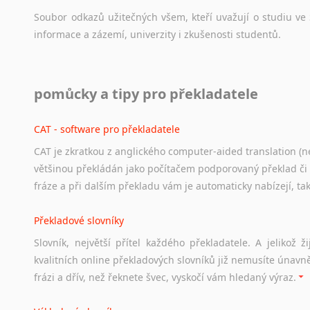
Soubor
odkazů
užitečných
všem,
kteří
uvažují
o
studiu
ve
informace
a
zázemí,
univerzity
i
zkušenosti
studentů.
Práce v USA
pomůcky a tipy pro překladatele
Odkazy
poskytující
cenné
informace
nekomerčního
charak
hledat
práci
na
internetu
případně
osobní
zkušenosti
ostat
CAT - software pro překladatele
CAT je zkratkou z anglického computer-aided translation (ne
Studium v Austrálii
většinou překládán jako počítačem podporovaný překlad či
Soubor
odkazů
užitečných
všem,
kteří
uvažují
o
studiu
v
Aus
fráze a při dalším překladu vám je automaticky nabízejí, ta
a
zázemí,
australské
univerzity
a
samozřejmě
i
osobní
zkuš
Překladové slovníky
Práce v Austrálii
Slovník, největší přítel každého překladatele. A jelikož
Odkazy
poskytující
cenné
informace
nekomerčního
charak
kvalitních online překladových slovníků již nemusíte únavn
hledat
práci
na
internetu
případně
osobní
zkušenosti
ostat
frázi a dřív, než řeknete švec, vyskočí vám hledaný výraz.
Životopis v angličtině