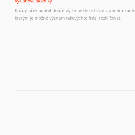
Výkladové slovníky
Hledáte-li
si
práci
v
zahraničí,
bez
životopisu
v
angličtině
s
Každý
překladatel
dobře
ví,
že
některé
fráze
v
daném
kont
stejná
obecná
pravidla,
jako
pro
český
životopis.
Tak
dost
ot
kterým
je
možné
význam
takovýchto
frází
rozklíčovat.
Srovnávací slovníky
Úkolem
srovnávacích
slovníků
je
vyhledat
vhodná
synony
vždy
po
ruce.
Korektory pravopisu pro překladatele
Každý dělá chyby a překlepy a kdo tvrdí, že ne, neříká p
využití moderního softwaru, jenž pravopisné, gramatické n
automaticky opravit.
Rady a návody pro překladatele
Toužíte započít překladatelskou dráhu, ale nevíte, jak na 
raději kvůli osobnímu perfekcionismu, vlastnosti každému p
raději zkontrolovat? V takovém případě jste na správném mí