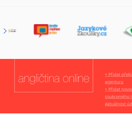
+ Přidat přek
agenturu
+ Přidat novo
soukromého l
Aktuálnost ú