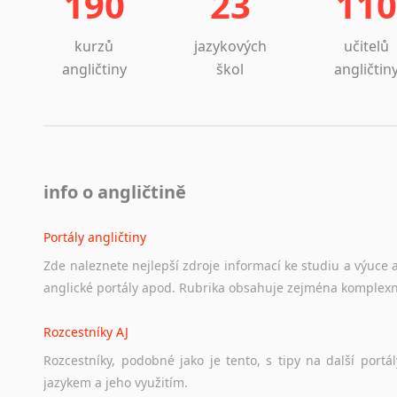
190
23
110
kurzů
jazykových
učitelů
angličtiny
škol
angličtin
info o angličtině
Portály angličtiny
Zde
naleznete
nejlepší
zdroje
informací
ke
studiu
a
výuce
anglické
portály
apod.
Rubrika
obsahuje
zejména
komplexn
Rozcestníky AJ
Rozcestníky,
podobné
jako
je
tento,
s
tipy
na
další
portál
jazykem
a
jeho
využitím.