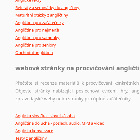
Anglické texty
Referáty a seminárky do angličtiny
Maturitní otázky z angličtiny
Angličtina pro začátečníky
Angličtina pro nejmenší
Angličtina pro samouky
Angličtina pro seniory
Obchodní angličtina
webové stránky na procvičování angličt
Přečtěte si recenze materiálů k procvičování konkrétních 
Objevte stránky nabízející poslechová cvičení, hry, a
zpravodajské weby nebo stránky pro úplné začátečníky.
Anglická slovíčka - slovní zásoba
Angličtina do ucha - poslech, audio, MP3 a video
Anglická konverzace
Testy z angličtiny