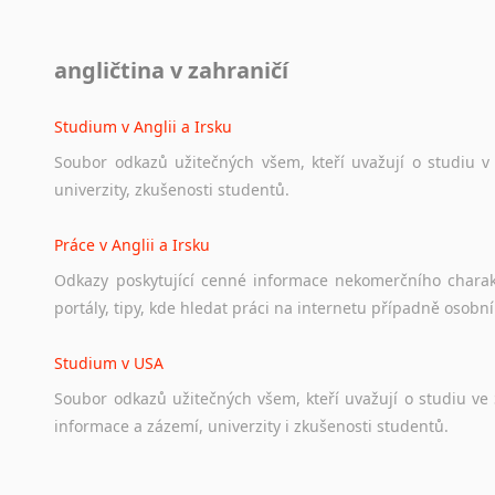
Diskusní fórum
angličtina v zahraničí
Ať
už
se
jedná
o
česká
diskusní
fóra
o
anglickém
jazyce
n
angličtině
na
různá
témata,
vše
naleznete
v
této
rubrice.
Studium v Anglii a Irsku
Soubor
odkazů
užitečných
všem,
kteří
uvažují
o
studiu
v
univerzity,
zkušenosti
studentů.
Práce v Anglii a Irsku
Odkazy
poskytující
cenné
informace
nekomerčního
chara
portály,
tipy,
kde
hledat
práci
na
internetu
případně
osobní
Studium v USA
Soubor
odkazů
užitečných
všem,
kteří
uvažují
o
studiu
ve
informace
a
zázemí,
univerzity
i
zkušenosti
studentů.