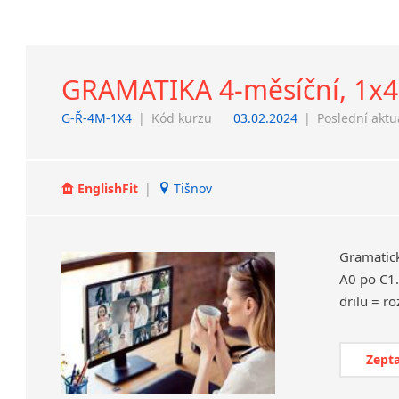
GRAMATIKA 4-měsíční, 1x4 
G-Ř-4M-1X4
|
Kód kurzu
03.02.2024
|
Poslední aktu
EnglishFit
|
Tišnov
Gramatic
A0 po C1.
Zepta