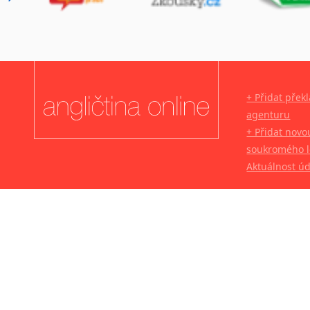
+ Přidat přek
agenturu
+ Přidat novo
soukromého l
Aktuálnost ú