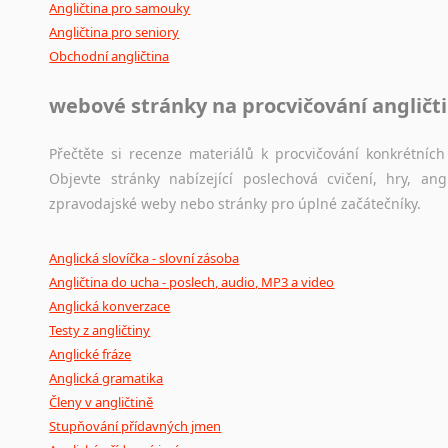
Angličtina pro samouky
Angličtina pro seniory
Obchodní angličtina
webové stránky na procvičování angličt
Přečtěte si recenze materiálů k procvičování konkrétních 
Objevte stránky nabízející poslechová cvičení, hry, a
zpravodajské weby nebo stránky pro úplné začátečníky.
Anglická slovíčka - slovní zásoba
Angličtina do ucha - poslech, audio, MP3 a video
Anglická konverzace
Testy z angličtiny
Anglické fráze
Anglická gramatika
Členy v angličtině
Stupňování přídavných jmen