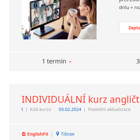
Zepta
1 termín
3
INDIVIDUÁLNÍ kurz angličt
I
|
Kód kurzu
03.02.2024
|
Poslední aktualizace
EnglishFit
|
Tišnov