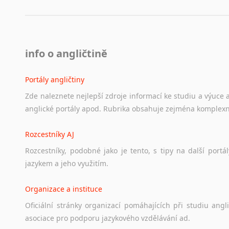
info o angličtině
Portály angličtiny
Zde
naleznete
nejlepší
zdroje
informací
ke
studiu
a
výuce
anglické
portály
apod.
Rubrika
obsahuje
zejména
komplexn
Rozcestníky AJ
Rozcestníky,
podobné
jako
je
tento,
s
tipy
na
další
portál
jazykem
a
jeho
využitím.
Organizace a instituce
Oficiální
stránky
organizací
pomáhajících
při
studiu
angli
asociace
pro
podporu
jazykového
vzdělávání
ad.