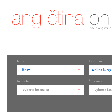
Město
Typ kurzu
Tišnov
Online kurzy
-- vyberte město --
-- vyberte 
Intenzita
Čas výuky
pražské městské části
základní 
-- vyberte intenzitu --
-- vyberte čas
Praha
Kurzy a
skupin
Praha 1
-- vyberte intenzitu --
-- vyberte
Individ
Praha 2
1-2 hodiny týdně
Ranní (zač
Firemní