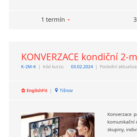
1 termín
3
KONVERZACE kondiční 2-měs
K-2M-K
|
Kód kurzu
03.02.2024
|
Poslední aktualiz
EnglishFit
|
Tišnov
Konverzace po
komunikační d