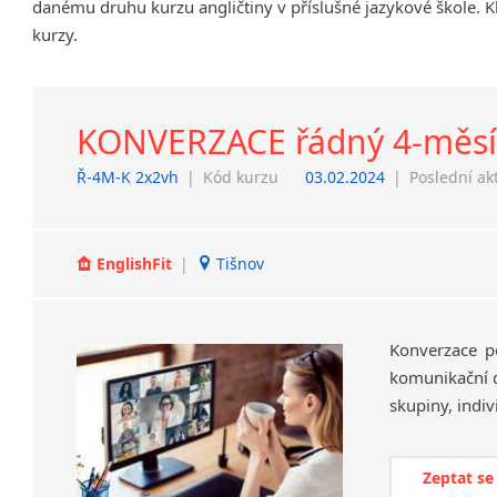
danému druhu kurzu angličtiny v příslušné jazykové škole. K
Chrudim
kurzy.
Děčín
Hodonín
Klatovy
KONVERZACE řádný 4-měsíčn
Kolín
Most
Ř-4M-K 2x2vh
|
Kód kurzu
03.02.2024
|
Poslední ak
Prostějov
Sedlčany
Tišnov
EnglishFit
|
Tišnov
Vysoká nad Labem
Konverzace po
komunikační d
Zeptat se