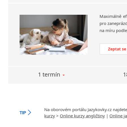
Maximálně efek
pro zaneprázdn
Zeptat se
1 termín
1
Na oborovém portálu Jazykovky.cz najdet
TIP
kurzy
>
Online kurzy angličtiny
|
Online j