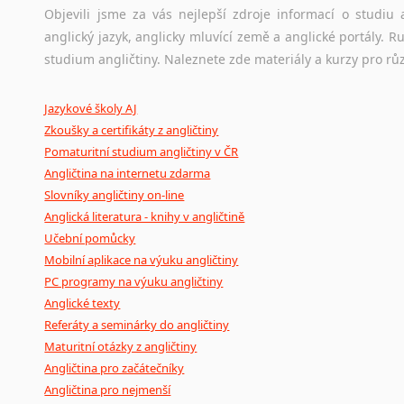
původního zdroje textu.
Objevili jsme za vás nejlepší zdroje informací o studi
anglický jazyk, anglicky mluvící země a anglické portály.
Ostatní pomůcky pro překladatele
studium angličtiny. Naleznete zde materiály a kurzy pro rů
Mix
pomůcek,
jež
mají
potenciál
pomoci
překladateli
v
je
Jazykové školy AJ
poradny
a
pravidla
pravopisu
nebo
stylistické
příručky.
Zkoušky a certifikáty z angličtiny
Pomaturitní studium angličtiny v ČR
Angličtina na internetu zdarma
Slovníky angličtiny on-line
Anglická literatura - knihy v angličtině
Učební pomůcky
Mobilní aplikace na výuku angličtiny
PC programy na výuku angličtiny
Anglické texty
Referáty a seminárky do angličtiny
Maturitní otázky z angličtiny
Angličtina pro začátečníky
Angličtina pro nejmenší