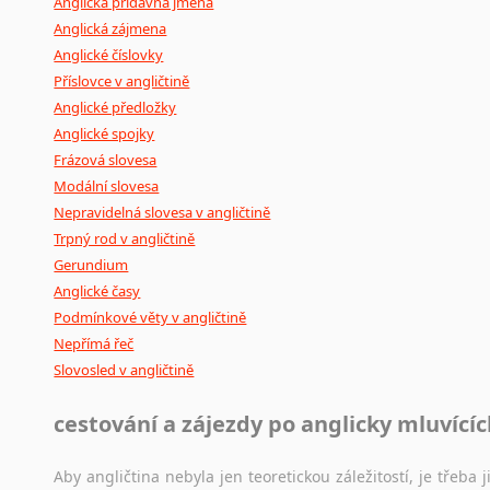
Anglická přídavná jména
Anglická zájmena
Anglické číslovky
Příslovce v angličtině
Anglické předložky
Anglické spojky
Frázová slovesa
Modální slovesa
Nepravidelná slovesa v angličtině
Trpný rod v angličtině
Gerundium
Anglické časy
Podmínkové věty v angličtině
Nepřímá řeč
Slovosled v angličtině
cestování a zájezdy po anglicky mluvící
Aby angličtina nebyla jen teoretickou záležitostí, je třeba j