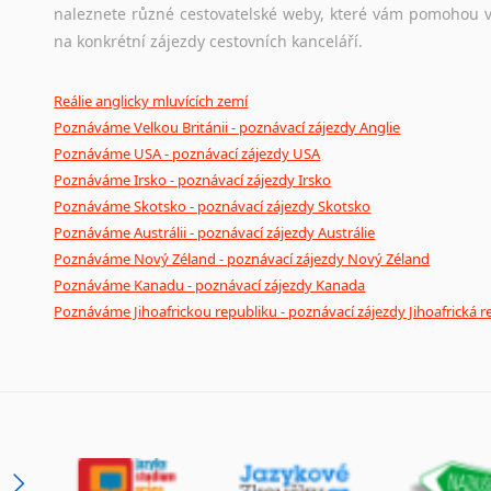
naleznete různé cestovatelské weby, které vám pomohou vy
na konkrétní zájezdy cestovních kanceláří.
Reálie anglicky mluvících zemí
Poznáváme Velkou Británii - poznávací zájezdy Anglie
Poznáváme USA - poznávací zájezdy USA
Poznáváme Irsko - poznávací zájezdy Irsko
Poznáváme Skotsko - poznávací zájezdy Skotsko
Poznáváme Austrálii - poznávací zájezdy Austrálie
Poznáváme Nový Zéland - poznávací zájezdy Nový Zéland
Poznáváme Kanadu - poznávací zájezdy Kanada
Poznáváme Jihoafrickou republiku - poznávací zájezdy Jihoafrická r