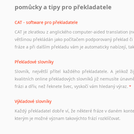
Práce v USA
pomůcky a tipy pro překladatele
Odkazy
poskytující
cenné
informace
nekomerčního
charak
hledat
práci
na
internetu
případně
osobní
zkušenosti
ostat
CAT - software pro překladatele
CAT je zkratkou z anglického computer-aided translation (ne
Studium v Austrálii
většinou překládán jako počítačem podporovaný překlad či
Soubor
odkazů
užitečných
všem,
kteří
uvažují
o
studiu
v
Aus
fráze a při dalším překladu vám je automaticky nabízejí, ta
a
zázemí,
australské
univerzity
a
samozřejmě
i
osobní
zkuš
Překladové slovníky
Práce v Austrálii
Slovník, největší přítel každého překladatele. A jelikož
Odkazy
poskytující
cenné
informace
nekomerčního
charak
kvalitních online překladových slovníků již nemusíte únavn
hledat
práci
na
internetu
případně
osobní
zkušenosti
ostat
frázi a dřív, než řeknete švec, vyskočí vám hledaný výraz.
Životopis v angličtině
Výkladové slovníky
Hledáte-li
si
práci
v
zahraničí,
bez
životopisu
v
angličtině
s
Každý
překladatel
dobře
ví,
že
některé
fráze
v
daném
kont
stejná
obecná
pravidla,
jako
pro
český
životopis.
Tak
dost
ot
kterým
je
možné
význam
takovýchto
frází
rozklíčovat.