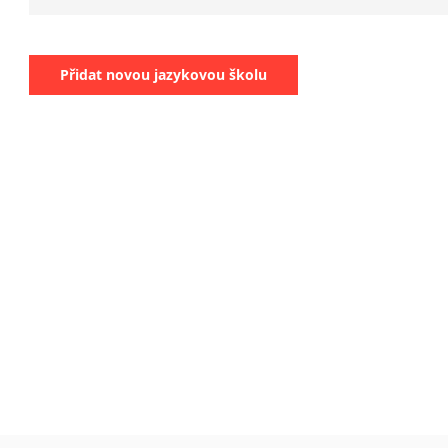
něm
fran
špan
Přidat novou jazykovou školu
rušt
italš
čínš
Podrobné
zebra.cz/
Termín v
Naším hla
osobním n
znát gram
pro Vaše m
takže i v
Dbáme na 
o našeho 