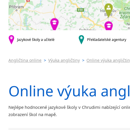
Praha 4
Online 
Praha 5
Výuka a
Praha 6
Výuka a
Praha 10
JŠ nabíze
Pomatur
krajská města
Brno
Jazykov
Jazykové školy a učitelé
Překladatelské agentury
Ostrava
Víkend
Plzeň
Intenzi
Angličtina online
>
Výuka angličtiny
>
Online výuka angličti
Liberec
Olomouc
Hradec Králové
Online výuka angl
České Budějovice
Pardubice
Zlín
Karlovy Vary
Nejlépe hodnocené jazykové školy v Chrudimi nabízející onlin
Jihlava
zobrazení škol na mapě.
malá města podle abecedy
Chomutov