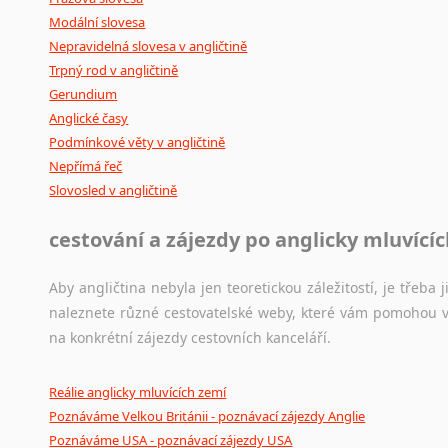
Modální slovesa
Nepravidelná slovesa v angličtině
Trpný rod v angličtině
Gerundium
Anglické časy
Podmínkové věty v angličtině
Nepřímá řeč
Slovosled v angličtině
cestování a zájezdy po anglicky mluvící
Aby angličtina nebyla jen teoretickou záležitostí, je třeba j
naleznete různé cestovatelské weby, které vám pomohou vy
na konkrétní zájezdy cestovních kanceláří.
Reálie anglicky mluvících zemí
Poznáváme Velkou Británii - poznávací zájezdy Anglie
Poznáváme USA - poznávací zájezdy USA