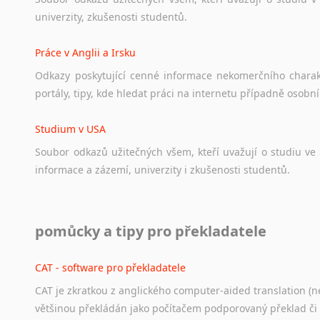
univerzity,
zkušenosti
studentů.
Práce v Anglii a Irsku
Odkazy
poskytující
cenné
informace
nekomerčního
chara
portály,
tipy,
kde
hledat
práci
na
internetu
případně
osobní
Studium v USA
Soubor
odkazů
užitečných
všem,
kteří
uvažují
o
studiu
ve
informace
a
zázemí,
univerzity
i
zkušenosti
studentů.
Práce v USA
pomůcky a tipy pro překladatele
Odkazy
poskytující
cenné
informace
nekomerčního
charak
hledat
práci
na
internetu
případně
osobní
zkušenosti
ostat
CAT - software pro překladatele
CAT je zkratkou z anglického computer-aided translation (ne
Studium v Austrálii
většinou překládán jako počítačem podporovaný překlad či
Soubor
odkazů
užitečných
všem,
kteří
uvažují
o
studiu
v
Aus