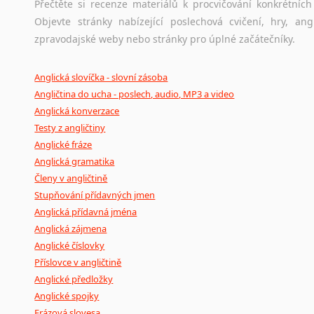
Přečtěte si recenze materiálů k procvičování konkrétních 
Objevte stránky nabízející poslechová cvičení, hry, a
zpravodajské weby nebo stránky pro úplné začátečníky.
Anglická slovíčka - slovní zásoba
Angličtina do ucha - poslech, audio, MP3 a video
Anglická konverzace
Testy z angličtiny
Anglické fráze
Anglická gramatika
Členy v angličtině
Stupňování přídavných jmen
Anglická přídavná jména
Anglická zájmena
Anglické číslovky
Příslovce v angličtině
Anglické předložky
Anglické spojky
Frázová slovesa