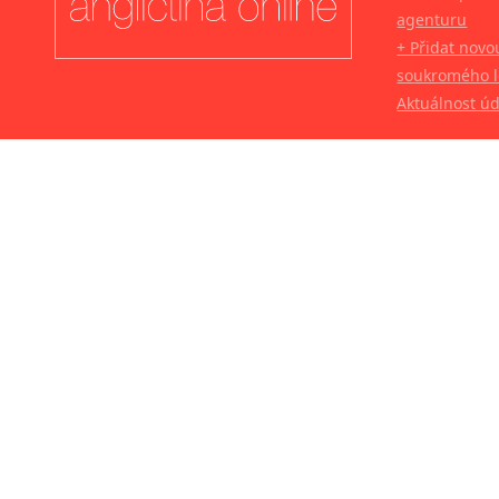
agenturu
+ Přidat novo
soukromého l
Aktuálnost ú