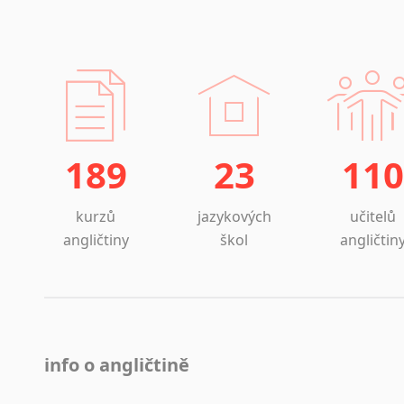
Poskytuje
všech
indi
výuk
přek
jazy
189
23
110
prod
kurzů
jazykových
učitelů
angličtiny
škol
angličtin
info o angličtině