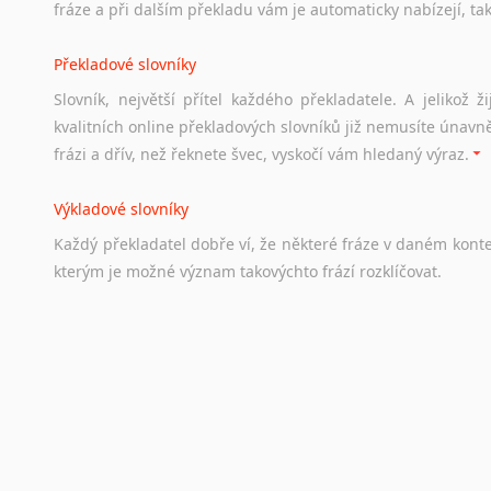
fráze a při dalším překladu vám je automaticky nabízejí, ta
a
zázemí,
australské
univerzity
a
samozřejmě
i
osobní
zkuš
Překladové slovníky
Práce v Austrálii
Slovník, největší přítel každého překladatele. A jelikož
Odkazy
poskytující
cenné
informace
nekomerčního
charak
kvalitních online překladových slovníků již nemusíte únavn
hledat
práci
na
internetu
případně
osobní
zkušenosti
ostat
frázi a dřív, než řeknete švec, vyskočí vám hledaný výraz.
Životopis v angličtině
Výkladové slovníky
Hledáte-li
si
práci
v
zahraničí,
bez
životopisu
v
angličtině
s
Každý
překladatel
dobře
ví,
že
některé
fráze
v
daném
kont
stejná
obecná
pravidla,
jako
pro
český
životopis.
Tak
dost
ot
kterým
je
možné
význam
takovýchto
frází
rozklíčovat.
Srovnávací slovníky
Úkolem
srovnávacích
slovníků
je
vyhledat
vhodná
synony
vždy
po
ruce.
Korektory pravopisu pro překladatele