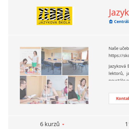
Chrudim
Jazy
Děčín
Centrá
Hodonín
Pobočk
Klatovy
Pobočk
Kolín
Most
Naše učeb
Prostějov
https://sk
Sedlčany
Jazyková 
Tišnov
lektorů, 
Vysoká nad Labem
neustále r
Vyznačuje
dostatek 
Konta
jazyky to n
Vyučované
6 kurzů
1
angl