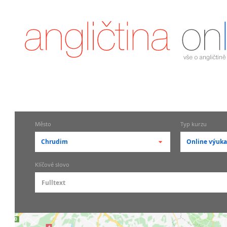
Město
Typ kurzu
Chrudim
Online výuka
-- vyberte město --
-- vyberte
Klíčové slovo
pražské městské části
základní
Praha
Skupin
Praha 1
Individ
Praha 2
Firemní