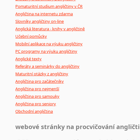
Pomaturitní studium angličtiny v ČR
Angličtina na internetu zdarma
Slovníky angličtiny on-line
Anglická literatura - knihy v angličtině
Učební pomůcky
Mobilní aplikace na výuku angličtiny
PC programy na výuku angličtiny
Anglické texty
Referáty a seminárky do angličtiny
Maturitní otázky z angličtiny
Angličtina pro začátečníky
Angličtina pro nejmenší
Angličtina pro samouky
Angličtina pro seniory
Obchodní angličtina
webové stránky na procvičování angličt