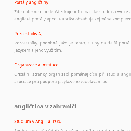
Portály angličtiny
Zde
naleznete
nejlepší
zdroje
informací
ke
studiu
a
výuce
anglické
portály
apod.
Rubrika
obsahuje
zejména
komplexn
Rozcestníky AJ
Rozcestníky,
podobné
jako
je
tento,
s
tipy
na
další
portál
jazykem
a
jeho
využitím.
Organizace a instituce
Oficiální
stránky
organizací
pomáhajících
při
studiu
angli
asociace
pro
podporu
jazykového
vzdělávání
ad.
Diskusní fórum
angličtina v zahraničí
Ať
už
se
jedná
o
česká
diskusní
fóra
o
anglickém
jazyce
n
angličtině
na
různá
témata,
vše
naleznete
v
této
rubrice.
Studium v Anglii a Irsku
Soubor
odkazů
užitečných
všem,
kteří
uvažují
o
studiu
v