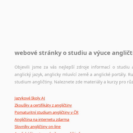
Rady a návody pro překladatele
Toužíte započít překladatelskou dráhu, ale nevíte, jak na 
raději kvůli osobnímu perfekcionismu, vlastnosti každému p
raději zkontrolovat? V takovém případě jste na správném mí
Jazykové korpusy
webové stránky o studiu a výuce angličt
Jazykový korpus je elektronický soubor autentických tex
korpusů, jež umožňují třeba vyhledávání slov a slovních spo
původního zdroje textu.
Objevili jsme za vás nejlepší zdroje informací o studi
anglický jazyk, anglicky mluvící země a anglické portály.
Ostatní pomůcky pro překladatele
studium angličtiny. Naleznete zde materiály a kurzy pro rů
Mix
pomůcek,
jež
mají
potenciál
pomoci
překladateli
v
je
Jazykové školy AJ
poradny
a
pravidla
pravopisu
nebo
stylistické
příručky.
Zkoušky a certifikáty z angličtiny
Pomaturitní studium angličtiny v ČR
Angličtina na internetu zdarma
Slovníky angličtiny on-line