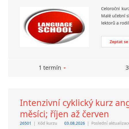
Celoroční kur
Malé učební s
lektorů a rodi
Zeptat se
1 termín
3
Intenzivní cyklický kurz ang
měsíci; říjen až červen
26501
|
Kód kurzu
03.08.2026
|
Poslední aktualizac