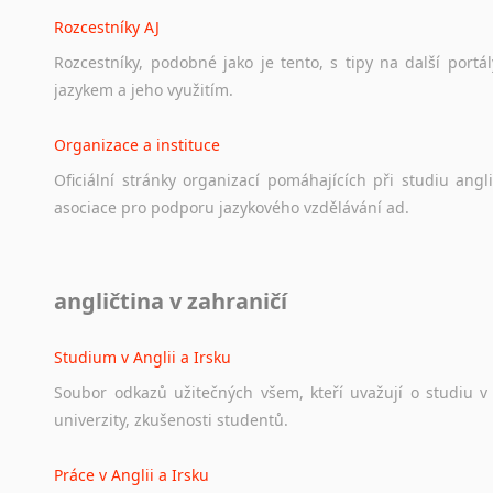
Rozcestníky AJ
Rozcestníky,
podobné
jako
je
tento,
s
tipy
na
další
portál
jazykem
a
jeho
využitím.
Organizace a instituce
Oficiální
stránky
organizací
pomáhajících
při
studiu
angli
asociace
pro
podporu
jazykového
vzdělávání
ad.
Diskusní fórum
angličtina v zahraničí
Ať
už
se
jedná
o
česká
diskusní
fóra
o
anglickém
jazyce
n
angličtině
na
různá
témata,
vše
naleznete
v
této
rubrice.
Studium v Anglii a Irsku
Soubor
odkazů
užitečných
všem,
kteří
uvažují
o
studiu
v
univerzity,
zkušenosti
studentů.
Práce v Anglii a Irsku