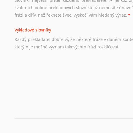
Slovník, největší přítel každého překladatele. A jelikož
Odkazy
poskytující
cenné
informace
nekomerčního
charak
kvalitních online překladových slovníků již nemusíte únavn
hledat
práci
na
internetu
případně
osobní
zkušenosti
ostat
frázi a dřív, než řeknete švec, vyskočí vám hledaný výraz.
Životopis v angličtině
Výkladové slovníky
Hledáte-li
si
práci
v
zahraničí,
bez
životopisu
v
angličtině
s
Každý
překladatel
dobře
ví,
že
některé
fráze
v
daném
kont
stejná
obecná
pravidla,
jako
pro
český
životopis.
Tak
dost
ot
kterým
je
možné
význam
takovýchto
frází
rozklíčovat.
Srovnávací slovníky
Úkolem
srovnávacích
slovníků
je
vyhledat
vhodná
synony
vždy
po
ruce.
Korektory pravopisu pro překladatele
Každý dělá chyby a překlepy a kdo tvrdí, že ne, neříká p
využití moderního softwaru, jenž pravopisné, gramatické n
automaticky opravit.