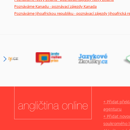
Poznáváme Kanadu - poznávací zájezdy Kanada
Poznáváme Jihoafrickou republiku - poznávací zájezdy Jihoafrická r
+ Přidat přek
agenturu
+ Přidat novo
soukromého l