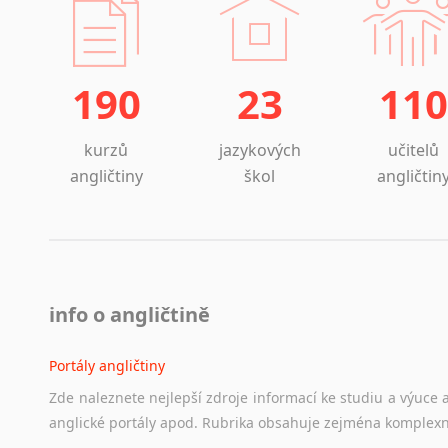
190
23
110
kurzů
jazykových
učitelů
angličtiny
škol
angličtin
info o angličtině
Portály angličtiny
Zde
naleznete
nejlepší
zdroje
informací
ke
studiu
a
výuce
anglické
portály
apod.
Rubrika
obsahuje
zejména
komplexn