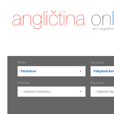
Město
Typ kurzu
Pardubice
Pobytové kur
-- vyberte město --
-- vyberte 
Intenzita
Čas výuky
pražské městské části
základní 
-- vyberte intenzitu --
-- vyberte čas
Praha
Kurzy a
skupin
Praha 1
-- vyberte intenzitu --
-- vyberte
Individ
Praha 2
1-2 hodiny týdně
Ranní (zač
Firemní