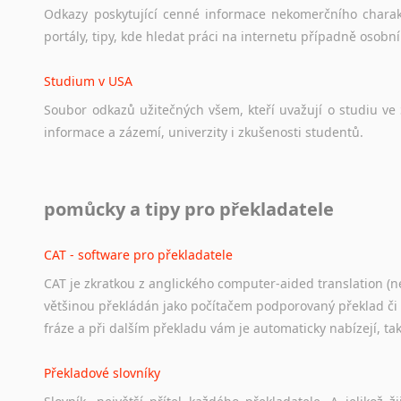
Odkazy
poskytující
cenné
informace
nekomerčního
chara
portály,
tipy,
kde
hledat
práci
na
internetu
případně
osobní
Studium v USA
Soubor
odkazů
užitečných
všem,
kteří
uvažují
o
studiu
ve
informace
a
zázemí,
univerzity
i
zkušenosti
studentů.
Práce v USA
pomůcky a tipy pro překladatele
Odkazy
poskytující
cenné
informace
nekomerčního
charak
hledat
práci
na
internetu
případně
osobní
zkušenosti
ostat
CAT - software pro překladatele
CAT je zkratkou z anglického computer-aided translation (ne
Studium v Austrálii
většinou překládán jako počítačem podporovaný překlad či
Soubor
odkazů
užitečných
všem,
kteří
uvažují
o
studiu
v
Aus
fráze a při dalším překladu vám je automaticky nabízejí, ta
a
zázemí,
australské
univerzity
a
samozřejmě
i
osobní
zkuš
Překladové slovníky
Práce v Austrálii