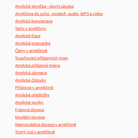
Anglická slovíčka - slovní zásoba
Angličtina do ucha - poslech, audio, MP3 a video
Anglická konverzace
Testy z angličtiny
Anglické fráze
Anglická gramatika
Členy v angličtině
Stupňování přídavných jmen
Anglická přídavná jména
Anglická zájmena
Anglické číslovky
Příslovce v angličtině
Anglické předložky
Anglické spojky
Frázová slovesa
Modální slovesa
Nepravidelná slovesa v angličtině
Trpný rod v angličtině