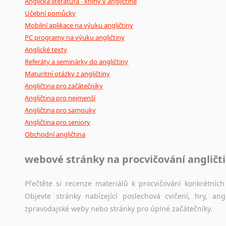
Anglická literatura - knihy v angličtině
Učební pomůcky
Mobilní aplikace na výuku angličtiny
PC programy na výuku angličtiny
Anglické texty
Referáty a seminárky do angličtiny
Maturitní otázky z angličtiny
Angličtina pro začátečníky
Angličtina pro nejmenší
Angličtina pro samouky
Angličtina pro seniory
Obchodní angličtina
webové stránky na procvičování angličt
Přečtěte si recenze materiálů k procvičování konkrétních 
Objevte stránky nabízející poslechová cvičení, hry, a
zpravodajské weby nebo stránky pro úplné začátečníky.