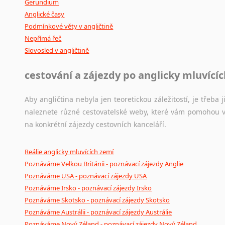
Gerundium
Anglické časy
Podmínkové věty v angličtině
Nepřímá řeč
Slovosled v angličtině
cestování a zájezdy po anglicky mluvící
Aby angličtina nebyla jen teoretickou záležitostí, je třeba j
naleznete různé cestovatelské weby, které vám pomohou vy
na konkrétní zájezdy cestovních kanceláří.
Reálie anglicky mluvících zemí
Poznáváme Velkou Británii - poznávací zájezdy Anglie
Poznáváme USA - poznávací zájezdy USA
Poznáváme Irsko - poznávací zájezdy Irsko
Poznáváme Skotsko - poznávací zájezdy Skotsko
Poznáváme Austrálii - poznávací zájezdy Austrálie
Poznáváme Nový Zéland - poznávací zájezdy Nový Zéland