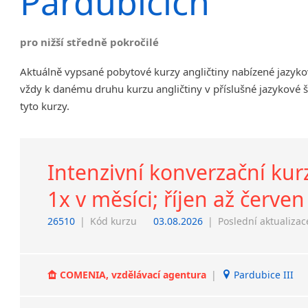
Pardubicích
Chrudim
Děčín
pro nižší středně pokročilé
Hodonín
Klatovy
Aktuálně vypsané pobytové kurzy angličtiny nabízené jazyko
Kolín
vždy k danému druhu kurzu angličtiny v příslušné jazykové 
Most
tyto kurzy.
Prostějov
Sedlčany
Tišnov
Intenzivní konverzační kurz
Vysoká nad Labem
1x v měsíci; říjen až červen
26510
|
Kód kurzu
03.08.2026
|
Poslední aktualizac
COMENIA, vzdělávací agentura
|
Pardubice III