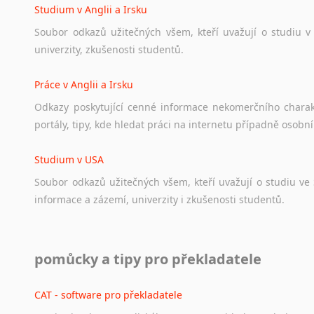
Studium v Anglii a Irsku
Soubor
odkazů
užitečných
všem,
kteří
uvažují
o
studiu
v
univerzity,
zkušenosti
studentů.
Práce v Anglii a Irsku
Odkazy
poskytující
cenné
informace
nekomerčního
chara
portály,
tipy,
kde
hledat
práci
na
internetu
případně
osobní
Studium v USA
Soubor
odkazů
užitečných
všem,
kteří
uvažují
o
studiu
ve
informace
a
zázemí,
univerzity
i
zkušenosti
studentů.
Práce v USA
pomůcky a tipy pro překladatele
Odkazy
poskytující
cenné
informace
nekomerčního
charak
hledat
práci
na
internetu
případně
osobní
zkušenosti
ostat
CAT - software pro překladatele