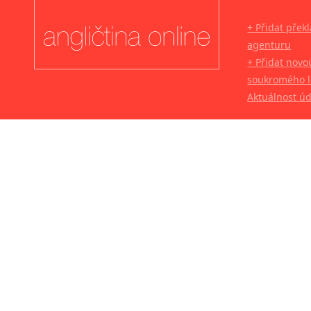
+ Přidat přek
agenturu
+ Přidat novo
soukromého l
Aktuálnost ú