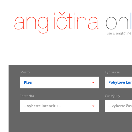
Město
Typ kurzu
Plzeň
Pobytové kur
-- vyberte město --
-- vyberte 
Intenzita
Čas výuky
pražské městské části
základní 
-- vyberte intenzitu --
-- vyberte čas
Praha
Kurzy a
skupin
Praha 1
-- vyberte intenzitu --
-- vyberte
Individ
Praha 2
1-2 hodiny týdně
Ranní (zač
Firemní