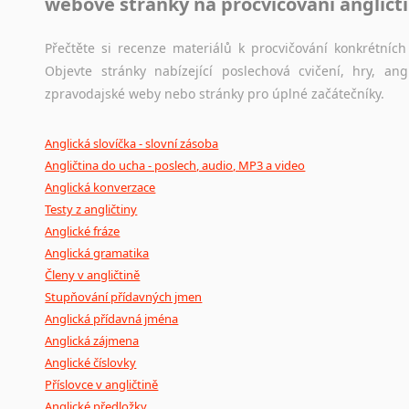
webové stránky na procvičování angličt
Přečtěte si recenze materiálů k procvičování konkrétních 
Objevte stránky nabízející poslechová cvičení, hry, a
zpravodajské weby nebo stránky pro úplné začátečníky.
Anglická slovíčka - slovní zásoba
Angličtina do ucha - poslech, audio, MP3 a video
Anglická konverzace
Testy z angličtiny
Anglické fráze
Anglická gramatika
Členy v angličtině
Stupňování přídavných jmen
Anglická přídavná jména
Anglická zájmena
Anglické číslovky
Příslovce v angličtině
Anglické předložky