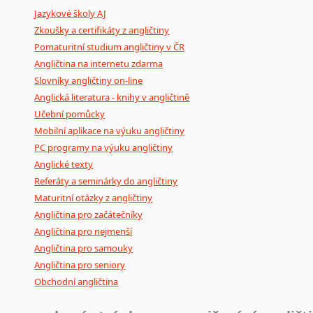
Jazykové školy AJ
poradny
a
pravidla
pravopisu
nebo
stylistické
příručky.
Zkoušky a certifikáty z angličtiny
Pomaturitní studium angličtiny v ČR
Angličtina na internetu zdarma
Slovníky angličtiny on-line
Anglická literatura - knihy v angličtině
Učební pomůcky
Mobilní aplikace na výuku angličtiny
PC programy na výuku angličtiny
Anglické texty
Referáty a seminárky do angličtiny
Maturitní otázky z angličtiny
Angličtina pro začátečníky
Angličtina pro nejmenší
Angličtina pro samouky
Angličtina pro seniory
Obchodní angličtina