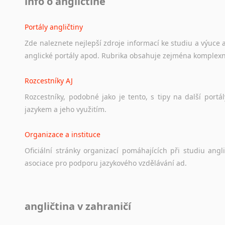
info o angličtině
Portály angličtiny
Zde
naleznete
nejlepší
zdroje
informací
ke
studiu
a
výuce
anglické
portály
apod.
Rubrika
obsahuje
zejména
komplexn
Rozcestníky AJ
Rozcestníky,
podobné
jako
je
tento,
s
tipy
na
další
portál
jazykem
a
jeho
využitím.
Organizace a instituce
Oficiální
stránky
organizací
pomáhajících
při
studiu
angli
asociace
pro
podporu
jazykového
vzdělávání
ad.
Diskusní fórum
angličtina v zahraničí
Ať
už
se
jedná
o
česká
diskusní
fóra
o
anglickém
jazyce
n
angličtině
na
různá
témata,
vše
naleznete
v
této
rubrice.