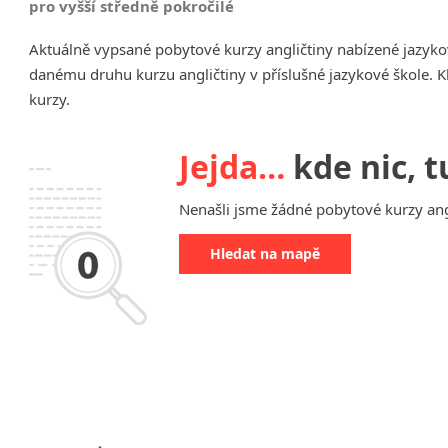
pro vyšší středně pokročilé
Chrudim
Aktuálně vypsané pobytové kurzy angličtiny nabízené jazyko
Děčín
danému druhu kurzu angličtiny v příslušné jazykové škole. K
Hodonín
kurzy.
Klatovy
Kolín
Most
Jejda…
kde nic, t
Prostějov
Sedlčany
Nenašli jsme žádné pobytové kurzy angl
Tišnov
Hledat na mapě
Vysoká nad Labem