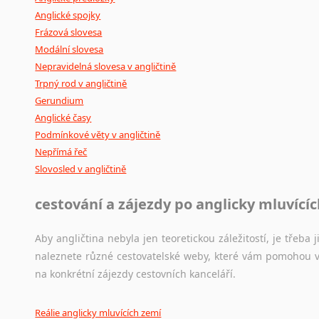
Anglické spojky
Frázová slovesa
Modální slovesa
Nepravidelná slovesa v angličtině
Trpný rod v angličtině
Gerundium
Anglické časy
Podmínkové věty v angličtině
Nepřímá řeč
Slovosled v angličtině
cestování a zájezdy po anglicky mluvící
Aby angličtina nebyla jen teoretickou záležitostí, je třeba j
naleznete různé cestovatelské weby, které vám pomohou vy
na konkrétní zájezdy cestovních kanceláří.
Reálie anglicky mluvících zemí