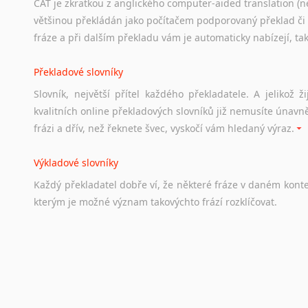
CAT je zkratkou z anglického computer-aided translation (ne
Studium v Austrálii
většinou překládán jako počítačem podporovaný překlad či
Soubor
odkazů
užitečných
všem,
kteří
uvažují
o
studiu
v
Aus
fráze a při dalším překladu vám je automaticky nabízejí, ta
a
zázemí,
australské
univerzity
a
samozřejmě
i
osobní
zkuš
Překladové slovníky
Práce v Austrálii
Slovník, největší přítel každého překladatele. A jelikož
Odkazy
poskytující
cenné
informace
nekomerčního
charak
kvalitních online překladových slovníků již nemusíte únavn
hledat
práci
na
internetu
případně
osobní
zkušenosti
ostat
frázi a dřív, než řeknete švec, vyskočí vám hledaný výraz.
Životopis v angličtině
Výkladové slovníky
Hledáte-li
si
práci
v
zahraničí,
bez
životopisu
v
angličtině
s
Každý
překladatel
dobře
ví,
že
některé
fráze
v
daném
kont
stejná
obecná
pravidla,
jako
pro
český
životopis.
Tak
dost
ot
kterým
je
možné
význam
takovýchto
frází
rozklíčovat.
Srovnávací slovníky
Úkolem
srovnávacích
slovníků
je
vyhledat
vhodná
synony
vždy
po
ruce.