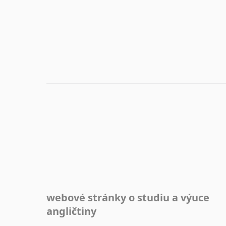
Ať už se jedná o česká diskusní fóra o anglické
jazyce nebo světová diskusní fóra na téma angličtiny
nebo prostě jen "pokec" v angličtině na různá témata, vše naleznete v této rubrice.
webové stránky o studiu a výuce
angličtiny