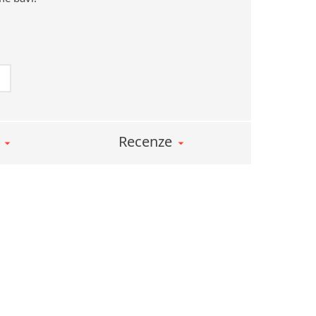
Černohorština
Dánština
Darí
Esperanto
Estonština
Faerština
Fidžijština
Recenze
Filipínské jazyky
Finština
Fulbština
Gaelština
Gruzínština
Hebrejština
Hindština
Chorvatština
Indonéština
Irština