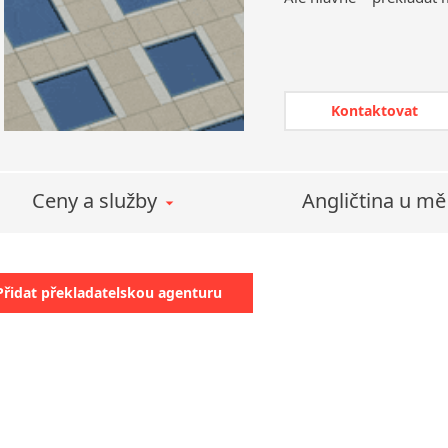
Protivanov
Roudnice nad Labem
Slavonice
Kontaktovat
Ceny a služby
Angličtina u mě
Přidat překladatelskou agenturu