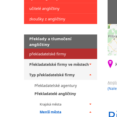
učitelé angličtiny
zkoušky z angličtiny
Překlady a tlumočení
angličtiny
překladatelské firmy
J
Překladatelské firmy ve městech
Typ překladatelské firmy
Angli
Překladatelské agentury
(Nale
Překladatelé angličtiny
Krajská města
P
Menší města