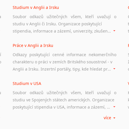
Studium v Anglii a Irsku
a
Soubor odkazů užitečných všem, kteří uvažují o
studiu v Anglii či Irsku. Organizace poskytující
stipendia, informace a zázemí, univerzity, zkušenosti studentů.
Práce v Anglii a Irsku
í
Odkazy poskytující cenné informace nekomerčního
o
charakteru o práci v zemích Britského souostroví - v
Anglii a Irsku. Inzertní portály, tipy, kde hledat práci na internetu případně osobní zkušenosti ostatních.
Studium v USA
u
Soubor odkazů užitečných všem, kteří uvažují o
studiu ve Spojených státech amerických. Organizace
poskytující stipendia v USA, informace a zázemí, univerzity i zkušenosti studentů.
více
Práce v USA