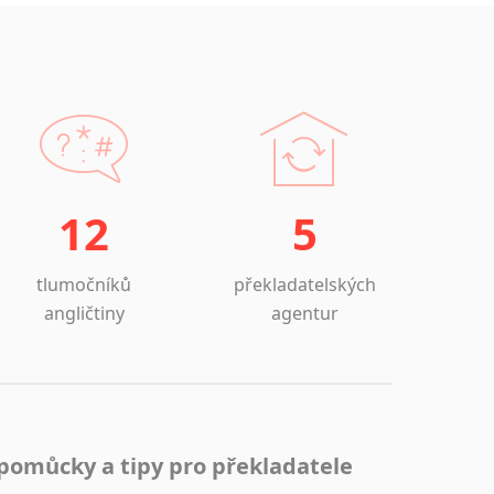
Lezginština
Lingala
Litevština
Lotyšština
Luba
Makedonština
Malajština
Malgaština
12
5
Malinština
Maltština
tlumočníků
překladatelských
Maorština
angličtiny
agentur
Megrelština
Moldavština
Mongolština
Nepálština
Nilosaharské jazyky
pomůcky a tipy pro překladatele
Nizozemština