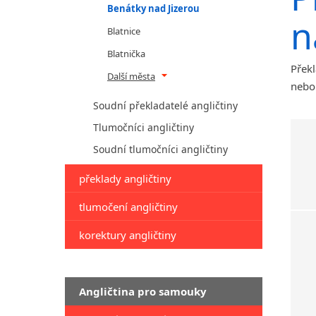
Benátky nad Jizerou
n
Blatnice
Blatnička
Překl
Další města
nebo 
Soudní překladatelé angličtiny
Tlumočníci angličtiny
Soudní tlumočníci angličtiny
překlady angličtiny
tlumočení angličtiny
korektury angličtiny
Angličtina pro samouky