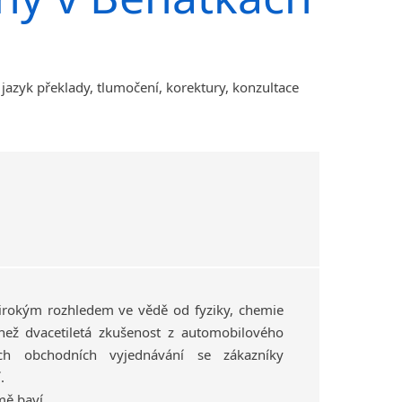
Amharština
Arabština
Aramejština
 jazyk překlady, tlumočení, korektury, konzultace
Arménština
Avarština
Azerbajdžánština
Bambarština
Bantuské jazyky
Barmština
Baskičtina
Běloruština
Bengálština
Bosenština
širokým rozhledem ve vědě od fyziky, chemie
Bulharština
než dvacetiletá zkušenost z automobilového
Burjatština
h obchodních vyjednávání se zákazníky
Čagatajské jazyky
.
Čečenština
mě baví.