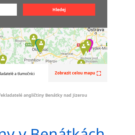
z AJ do ČJ
z ČJ do AJ
ličtiny
z AJ do jiných jazyků
do němčiny
čtiny
do francouzštiny
do maďarštiny
do italštiny
do polštiny
do ruštiny
do slovenštiny
Zobrazit celou mapu
ladatelé a tlumočníci
do španělštiny
do ukrajinštiny
řekladatelé angličtiny Benátky nad Jizerou
do čínštiny
--- další jazyky ---
Afrikánština
Ajmarština
iny v Benátkách
Akebu
Albánština