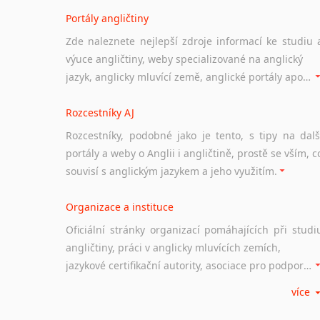
Portály angličtiny
Zde naleznete nejlepší zdroje informací ke studiu 
výuce angličtiny, weby specializované na anglický
jazyk, anglicky mluvící země, anglické portály apod. Rubrika obsahuje zejména komplexní a maximálně kvalitní stránky využitelné ke studiu angličtiny.
Rozcestníky AJ
Rozcestníky, podobné jako je tento, s tipy na dalš
portály a weby o Anglii i angličtině, prostě se vším, c
souvisí s anglickým jazykem a jeho využitím.
Organizace a instituce
Oficiální stránky organizací pomáhajících při studi
angličtiny, práci v anglicky mluvících zemích,
jazykové certifikační autority, asociace pro podporu jazykového vzdělávání ad.
více
Diskusní fórum