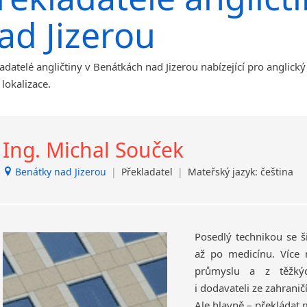
malá města podle abecedy
Benátky nad Jizerou
ad Jizerou
Blatnice
Blatnička
adatelé angličtiny v Benátkách nad Jizerou nabízející pro anglický
Brandýs nad Labem-Stará
Boleslav
lokalizace.
Břeclav
Dačice
Děčín
Ing. Michal Souček
Dvůr Králové nad Labem
Benátky nad Jizerou
Havlíčkův Brod
|
Překladatel
|
Mateřský jazyk: čeština
Jílové u Prahy
Kladno
Krucemburk
Posedlý technikou se 
Lanžhot
až po medicínu. Více 
Nový Bor
průmyslu a z těžkýc
Nový Jičín
i dodavateli ze zahraničí
Opava
Ale hlavně – překládat 