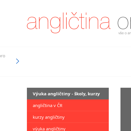
pro
Výuka angličtiny - školy, kurzy
angličtina v ČR
kurzy angličtiny
výuka angličtiny