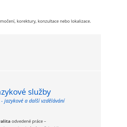
Amharština
Arabština
lumočení, korektury, konzultace nebo lokalizace.
Aramejština
Arménština
Avarština
Azerbajdžánština
Bambarština
Bantuské jazyky
Barmština
Baskičtina
Běloruština
Bengálština
azykové služby
Bosenština
 - jazykové a další vzdělávání
Bulharština
Burjatština
Čagatajské jazyky
alita
odvedené práce –
Čečenština