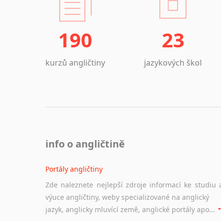
190
23
kurzů angličtiny
jazykových škol
info o angličtině
Portály angličtiny
Zde naleznete nejlepší zdroje informací ke studiu 
výuce angličtiny, weby specializované na anglický
jazyk, anglicky mluvící země, anglické portály apod. Rubrika obsahuje zejména komplexní a maximálně kvalitní stránky využitelné ke studiu angličtiny.