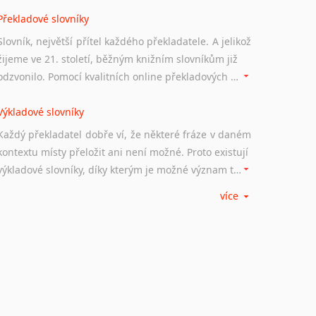
Norština
Překladové slovníky
Novořečtina
Oromština
Slovník, největší přítel každého překladatele. A jelikož
Páli
žijeme ve 21. století, běžným knižním slovníkům již
Pandžábština
odzvonilo. Pomocí kvalitních online překladových slovníků již nemusíte únavně listovat alfabetickým schématem uspořádání, stačí napsat vstupní frázi a dřív, než řeknete švec, vyskočí vám hledaný výraz.
Paštunština
Perština
Výkladové slovníky
Portugalština
Každý překladatel dobře ví, že některé fráze v daném
Retorománština
kontextu místy přeložit ani není možné. Proto existují
Romština
výkladové slovníky, díky kterým je možné význam takovýchto frází rozklíčovat.
Rumunština
více
Sanskrt
Srovnávací slovníky
Sinhalština
Úkolem srovnávacích slovníků je vyhledat vhodná
Slovinština
synonyma v daném kontextu, aby měl překladatel
Somálština
široké možnosti záměny slov vždy po ruce.
Sóština
Srbština
Korektory pravopisu pro překladatele
Staroslověnština