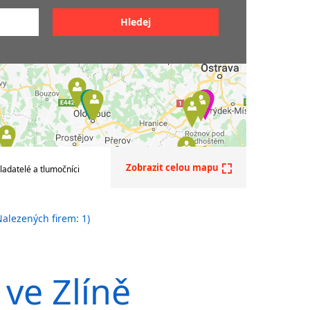
z AJ do ČJ
z ČJ do AJ
ličtiny
z AJ do jiných jazyků
do němčiny
čtiny
do francouzštiny
do maďarštiny
do italštiny
do polštiny
do ruštiny
do slovenštiny
Zobrazit celou mapu
ladatelé a tlumočníci
do španělštiny
do ukrajinštiny
alezených firem: 1)
do čínštiny
--- další jazyky ---
Afrikánština
Ajmarština
 ve Zlíně
Akebu
Albánština