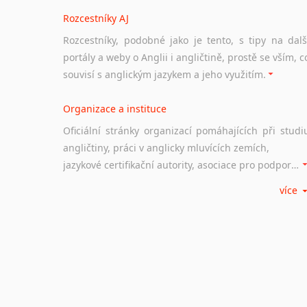
Rozcestníky AJ
Rozcestníky, podobné jako je tento, s tipy na dalš
portály a weby o Anglii i angličtině, prostě se vším, c
souvisí s anglickým jazykem a jeho využitím.
Organizace a instituce
Oficiální stránky organizací pomáhajících při studi
angličtiny, práci v anglicky mluvících zemích,
jazykové certifikační autority, asociace pro podporu jazykového vzdělávání ad.
více
Diskusní fórum
Ať už se jedná o česká diskusní fóra o anglické
jazyce nebo světová diskusní fóra na téma angličtiny
nebo prostě jen "pokec" v angličtině na různá témata, vše naleznete v této rubrice.