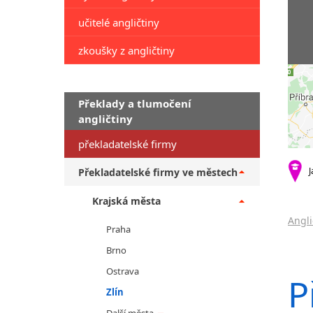
učitelé angličtiny
zkoušky z angličtiny
Překlady a tlumočení
angličtiny
překladatelské firmy
J
Překladatelské firmy ve městech
Krajská města
Angli
Praha
Brno
Ostrava
P
Zlín