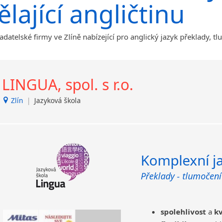
malá města podle abecedy
ělající angličtinu
Benátky nad Jizerou
Blatnice
adatelské firmy ve Zlíně nabízející pro anglický jazyk překlady, t
Blatnička
Brandýs nad Labem-Stará
Boleslav
Břeclav
LINGUA, spol. s r.o.
Dačice
Děčín
Zlín
|
Jazyková škola
Dvůr Králové nad Labem
Havlíčkův Brod
Jílové u Prahy
Kladno
Komplexní j
Krucemburk
Překlady - tlumočení
Lanžhot
Nový Bor
Nový Jičín
spolehlivost
a
kv
Opava