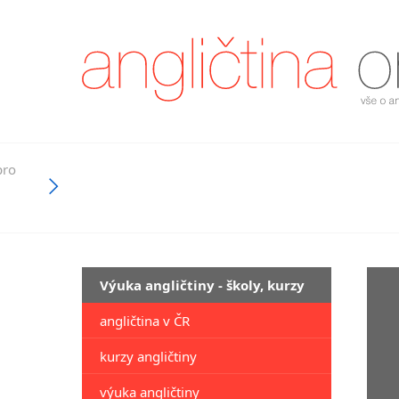
pro
Výuka angličtiny - školy, kurzy
angličtina v ČR
kurzy angličtiny
výuka angličtiny