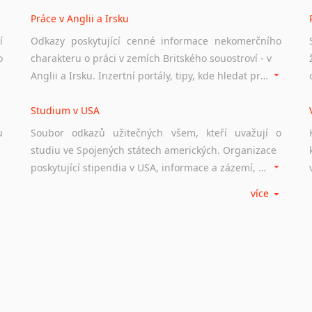
Práce v Anglii a Irsku
í
Odkazy poskytující cenné informace nekomerčního
o
charakteru o práci v zemích Britského souostroví - v
Anglii a Irsku. Inzertní portály, tipy, kde hledat práci na internetu případně osobní zkušenosti ostatních.
Studium v USA
u
Soubor odkazů užitečných všem, kteří uvažují o
studiu ve Spojených státech amerických. Organizace
poskytující stipendia v USA, informace a zázemí, univerzity i zkušenosti studentů.
více
Práce v USA
m
Odkazy poskytující cenné informace nekomerčního
charakteru o práci ve Spojených státech amerických.
Inzertní portály, tipy, kde hledat práci na internetu případně osobní zkušenosti ostatních.
Studium v Austrálii