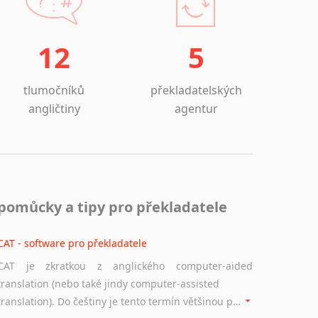
Lezginština
Lingala
Litevština
12
5
Lotyšština
Luba
tlumočníků
překladatelských
Makedonština
angličtiny
agentur
Malajština
Malgaština
Malinština
Maltština
Maorština
pomůcky a tipy pro překladatele
Megrelština
Moldavština
CAT - software pro překladatele
Mongolština
Nepálština
CAT je zkratkou z anglického computer-aided
Nilosaharské jazyky
translation (nebo také jindy computer-assisted
Nizozemština
translation). Do češtiny je tento termín většinou překládán jako počítačem podporovaný překlad či překlad podporovaný počítačem. Nástroje CAT ukládají překládané fráze a při dalším překladu vám je automaticky nabízejí, takže se již nemusíte zdržovat s jejich dalším překládáním.