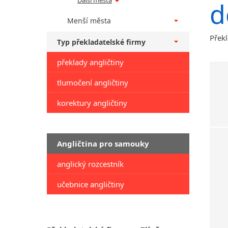
Další města
d
Menší města
Překl
Typ překladatelské firmy
překlady angličtiny
tlumočení angličtiny
korektury angličtiny
Angličtina pro samouky
anglický rozcestník
učebnice angličtiny