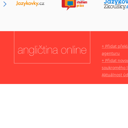
Novořečtina
Oromština
Páli
Pandžábština
Paštunština
Perština
+ Přidat přek
Portugalština
agenturu
Retorománština
+ Přidat novo
Romština
soukromého l
Rumunština
Aktuálnost ú
Sanskrt
Sinhalština
Slovinština
Somálština
Sóština
Srbština
Staroslověnština