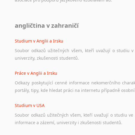
Norština
Novořečtina
Oromština
Diskusní fórum
Páli
angličtina v zahraničí
Ať
už
se
jedná
o
česká
diskusní
fóra
o
anglickém
jazyce
n
Pandžábština
angličtině
na
různá
témata,
vše
naleznete
v
této
rubrice.
Paštunština
Studium v Anglii a Irsku
Perština
Soubor
odkazů
užitečných
všem,
kteří
uvažují
o
studiu
v
Portugalština
univerzity,
zkušenosti
studentů.
Retorománština
Romština
Práce v Anglii a Irsku
Rumunština
Odkazy
poskytující
cenné
informace
nekomerčního
chara
Sanskrt
portály,
tipy,
kde
hledat
práci
na
internetu
případně
osobní
Sinhalština
Slovinština
Studium v USA
Somálština
Soubor
odkazů
užitečných
všem,
kteří
uvažují
o
studiu
ve
Sóština
informace
a
zázemí,
univerzity
i
zkušenosti
studentů.
Srbština
Staroslověnština