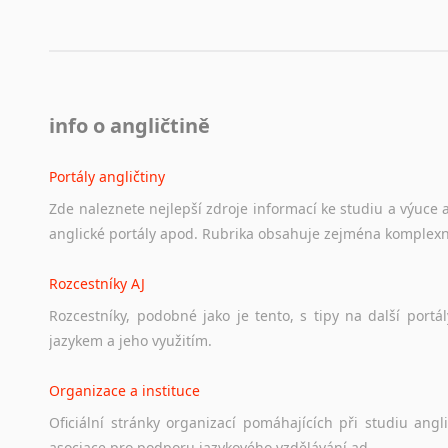
Lezginština
Lingala
Litevština
Lotyšština
Luba
info o angličtině
Makedonština
Malajština
Portály angličtiny
Malgaština
Zde
naleznete
nejlepší
zdroje
informací
ke
studiu
a
výuce
Malinština
anglické
portály
apod.
Rubrika
obsahuje
zejména
komplexn
Maltština
Maorština
Rozcestníky AJ
Megrelština
Rozcestníky,
podobné
jako
je
tento,
s
tipy
na
další
portál
Moldavština
jazykem
a
jeho
využitím.
Mongolština
Nepálština
Organizace a instituce
Nilosaharské jazyky
Oficiální
stránky
organizací
pomáhajících
při
studiu
angli
Nizozemština
asociace
pro
podporu
jazykového
vzdělávání
ad.