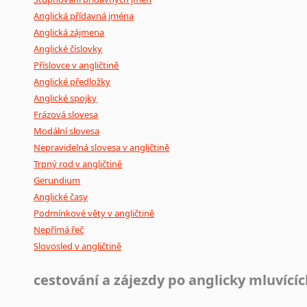
Japonština
Anglická přídavná jména
Anglická zájmena
Jidiš
Anglické číslovky
Kašmírština
Příslovce v angličtině
Katalánština
Anglické předložky
Kazaština
Anglické spojky
Kečuánština
Frázová slovesa
Kmérština
Modální slovesa
Konžština
Nepravidelná slovesa v angličtině
Korejština
Trpný rod v angličtině
Korsičtina
Gerundium
Kumykština
Anglické časy
Kurdština
Podmínkové věty v angličtině
Kyrgyzština
Nepřímá řeč
Slovosled v angličtině
Laoština
Laponština
cestování a zájezdy po anglicky mluvící
Latina
Lezginština