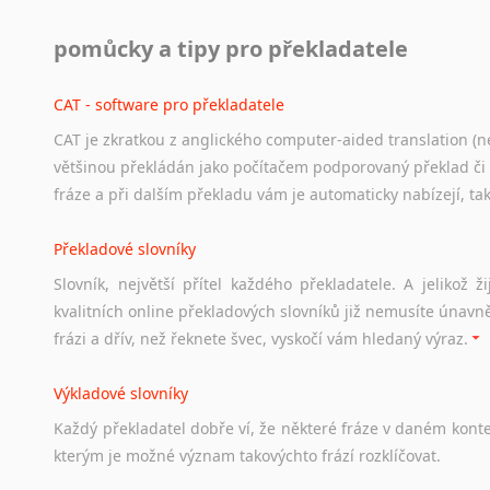
Svahilština
Práce v USA
pomůcky a tipy pro překladatele
Švédština
Odkazy
poskytující
cenné
informace
nekomerčního
charak
Tádžičtina
hledat
práci
na
internetu
případně
osobní
zkušenosti
ostat
CAT - software pro překladatele
Tahitština
Tamilština
CAT je zkratkou z anglického computer-aided translation (ne
Studium v Austrálii
Tatarština
většinou překládán jako počítačem podporovaný překlad či
Soubor
odkazů
užitečných
všem,
kteří
uvažují
o
studiu
v
Aus
Thajština
fráze a při dalším překladu vám je automaticky nabízejí, ta
a
zázemí,
australské
univerzity
a
samozřejmě
i
osobní
zkuš
Tibetština
Překladové slovníky
Tigriňňa
Práce v Austrálii
Turečtina
Slovník, největší přítel každého překladatele. A jelikož
Odkazy
poskytující
cenné
informace
nekomerčního
charak
Turkménština
kvalitních online překladových slovníků již nemusíte únavn
hledat
práci
na
internetu
případně
osobní
zkušenosti
ostat
Ujgurština
frázi a dřív, než řeknete švec, vyskočí vám hledaný výraz.
Urdština
Životopis v angličtině
Uzbečtina
Výkladové slovníky
Hledáte-li
si
práci
v
zahraničí,
bez
životopisu
v
angličtině
s
Vietnamština
Každý
překladatel
dobře
ví,
že
některé
fráze
v
daném
kont
stejná
obecná
pravidla,
jako
pro
český
životopis.
Tak
dost
ot
Wolof
kterým
je
možné
význam
takovýchto
frází
rozklíčovat.
Znakový jazyk