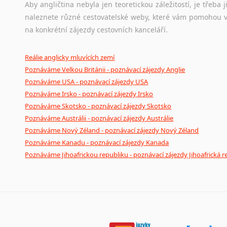
Aby angličtina nebyla jen teoretickou záležitostí, je třeba j
Lingala
naleznete různé cestovatelské weby, které vám pomohou vy
Litevština
na konkrétní zájezdy cestovních kanceláří.
Lotyšština
Luba
Reálie anglicky mluvících zemí
Makedonština
Poznáváme Velkou Británii - poznávací zájezdy Anglie
Malajština
Poznáváme USA - poznávací zájezdy USA
Malgaština
Poznáváme Irsko - poznávací zájezdy Irsko
Malinština
Poznáváme Skotsko - poznávací zájezdy Skotsko
Maltština
Poznáváme Austrálii - poznávací zájezdy Austrálie
Maorština
Poznáváme Nový Zéland - poznávací zájezdy Nový Zéland
Megrelština
Poznáváme Kanadu - poznávací zájezdy Kanada
Moldavština
Poznáváme Jihoafrickou republiku - poznávací zájezdy Jihoafrická r
Mongolština
Nepálština
Nilosaharské jazyky
Nizozemština
Norština