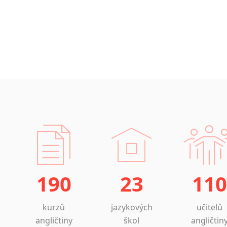
Islandština
Japonština
Jidiš
Kašmírština
Katalánština
Kazaština
Kečuánština
Kmérština
Konžština
Korejština
Korsičtina
Kumykština
Kurdština
190
23
110
Kyrgyzština
Laoština
Laponština
kurzů
jazykových
učitelů
Latina
angličtiny
škol
angličtin