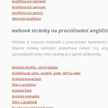
Černohorština
Angličtina pro nejmenší
Dánština
Angličtina pro samouky
Angličtina pro seniory
Darí
Obchodní angličtina
Esperanto
Estonština
webové stránky na procvičování angličt
Faerština
Fidžijština
Přečtěte si recenze materiálů k procvičování konkrétních 
Filipínské jazyky
Objevte stránky nabízející poslechová cvičení, hry, a
Finština
zpravodajské weby nebo stránky pro úplné začátečníky.
Fulbština
Gaelština
Anglická slovíčka - slovní zásoba
Gruzínština
Angličtina do ucha - poslech, audio, MP3 a video
Hebrejština
Anglická konverzace
Hindština
Testy z angličtiny
Chorvatština
Anglické fráze
Indonéština
Anglická gramatika
Irština
Členy v angličtině
Islandština
Stupňování přídavných jmen