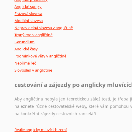
Anglické spojky
Frázová slovesa
Modální slovesa
Nepravidelná slovesa v angličtině
Trpný rod v angličtině
Gerundium
Anglické časy
Podmínkové věty v angličtině
Nepřímá řeč
Slovosled v angličtině
cestování a zájezdy po anglicky mluvící
Aby angličtina nebyla jen teoretickou záležitostí, je třeba j
naleznete různé cestovatelské weby, které vám pomohou vy
na konkrétní zájezdy cestovních kanceláří.
Reálie anglicky mluvících zemí