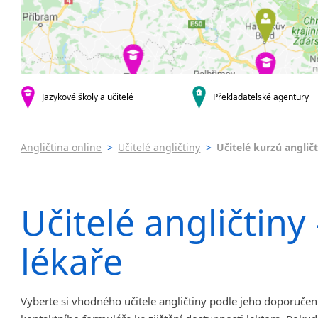
Praha 4
Online 
Praha 5
Skype k
Praha 6
kurzy s v
Praha 10
Pomatur
krajská města
Pobytov
Brno
Jazykové školy a učitelé
Překladatelské agentury
Dovolen
Ostrava
Intenzi
Plzeň
angličt
Angličtina online
>
Učitelé angličtiny
>
Učitelé kurzů anglič
Liberec
Jazykov
Olomouc
Víkendo
Hradec Králové
Letní k
Učitelé angličtiny
České Budějovice
Intenzi
Pardubice
specifick
Zlín
lékaře
Angličt
Jihlava
Konverz
malá města podle abecedy
Angličt
Děčín
Vyberte si vhodného učitele angličtiny podle jeho doporučení
Angličt
Hodonín