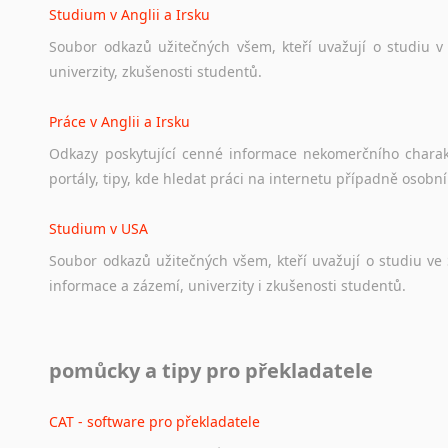
Studium v Anglii a Irsku
Soubor
odkazů
užitečných
všem,
kteří
uvažují
o
studiu
v
univerzity,
zkušenosti
studentů.
Práce v Anglii a Irsku
Odkazy
poskytující
cenné
informace
nekomerčního
chara
portály,
tipy,
kde
hledat
práci
na
internetu
případně
osobní
Studium v USA
Soubor
odkazů
užitečných
všem,
kteří
uvažují
o
studiu
ve
informace
a
zázemí,
univerzity
i
zkušenosti
studentů.
Práce v USA
pomůcky a tipy pro překladatele
Odkazy
poskytující
cenné
informace
nekomerčního
charak
hledat
práci
na
internetu
případně
osobní
zkušenosti
ostat
CAT - software pro překladatele