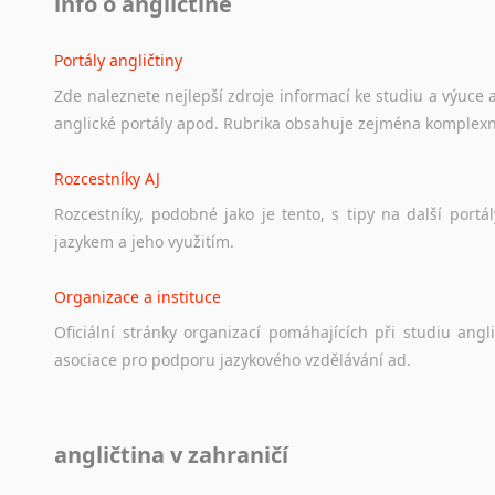
info o angličtině
Portály angličtiny
Zde
naleznete
nejlepší
zdroje
informací
ke
studiu
a
výuce
anglické
portály
apod.
Rubrika
obsahuje
zejména
komplexn
Rozcestníky AJ
Rozcestníky,
podobné
jako
je
tento,
s
tipy
na
další
portál
jazykem
a
jeho
využitím.
Organizace a instituce
Oficiální
stránky
organizací
pomáhajících
při
studiu
angli
asociace
pro
podporu
jazykového
vzdělávání
ad.
Diskusní fórum
angličtina v zahraničí
Ať
už
se
jedná
o
česká
diskusní
fóra
o
anglickém
jazyce
n
angličtině
na
různá
témata,
vše
naleznete
v
této
rubrice.