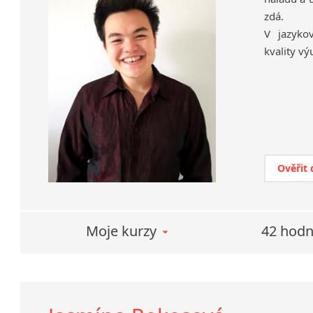
zdá.
V jazyko
kvality vý
Ověřit
Moje kurzy
42 hodn