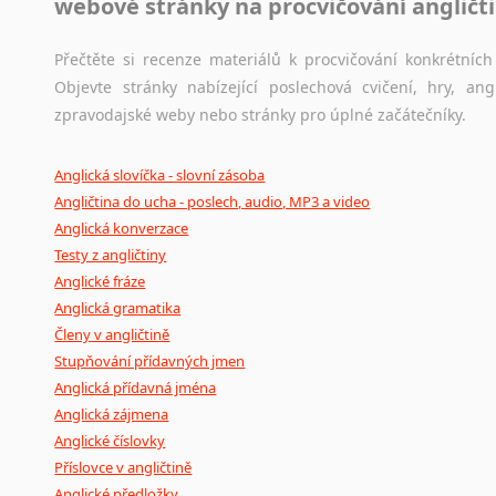
webové stránky na procvičování angličt
Přečtěte si recenze materiálů k procvičování konkrétních 
Objevte stránky nabízející poslechová cvičení, hry, a
zpravodajské weby nebo stránky pro úplné začátečníky.
Anglická slovíčka - slovní zásoba
Angličtina do ucha - poslech, audio, MP3 a video
Anglická konverzace
Testy z angličtiny
Anglické fráze
Anglická gramatika
Členy v angličtině
Stupňování přídavných jmen
Anglická přídavná jména
Anglická zájmena
Anglické číslovky
Příslovce v angličtině
Anglické předložky