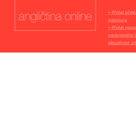
+ Přidat přek
agenturu
+ Přidat novo
soukromého l
Aktuálnost ú