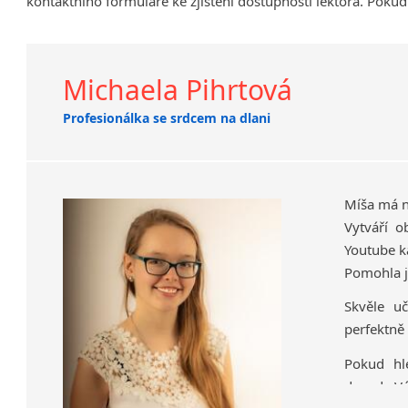
kontaktního formuláře ke zjištění dostupnosti lektora. Pokud
Klatovy
Kolín
Prostějov
Michaela Pihrtová
Tišnov
Profesionálka se srdcem na dlani
Míša má na
Vytváří 
Youtube k
Pomohla j
Skvěle uč
perfektně 
Pokud hl
dovede Vás