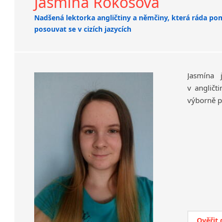
Jasmína Rokosová
Nadšená lektorka angličtiny a němčiny, která ráda 
posouvat se v cizích jazycích
Jasmína 
v angličt
výborně p
Ověřit