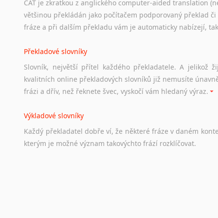
CAT je zkratkou z anglického computer-aided translation (ne
Studium v Austrálii
většinou překládán jako počítačem podporovaný překlad či
Soubor
odkazů
užitečných
všem,
kteří
uvažují
o
studiu
v
Aus
fráze a při dalším překladu vám je automaticky nabízejí, ta
a
zázemí,
australské
univerzity
a
samozřejmě
i
osobní
zkuš
Překladové slovníky
Práce v Austrálii
Slovník, největší přítel každého překladatele. A jelikož
Odkazy
poskytující
cenné
informace
nekomerčního
charak
kvalitních online překladových slovníků již nemusíte únavn
hledat
práci
na
internetu
případně
osobní
zkušenosti
ostat
frázi a dřív, než řeknete švec, vyskočí vám hledaný výraz.
Životopis v angličtině
Výkladové slovníky
Hledáte-li
si
práci
v
zahraničí,
bez
životopisu
v
angličtině
s
Každý
překladatel
dobře
ví,
že
některé
fráze
v
daném
kont
stejná
obecná
pravidla,
jako
pro
český
životopis.
Tak
dost
ot
kterým
je
možné
význam
takovýchto
frází
rozklíčovat.
Srovnávací slovníky
Úkolem
srovnávacích
slovníků
je
vyhledat
vhodná
synony
vždy
po
ruce.