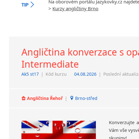
Na oborovém portálu Jazykovky.cz najdet
TIP
>
Kurzy angličtiny Brno
Angličtina konverzace s o
Intermediate
Ak5 st17
|
Kód kurzu
04.08.2026
|
Poslední aktuali
Angličtina Řehoř
|
Brno-střed
Konverzujte 
Vám vše vysvě
skupiny!