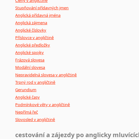
Členy v angličtině
Stupňování přídavných jmen
Anglická přídavná jména
Anglická zájmena
Anglické číslovky
Příslovce v angličtině
Anglické předložky
Anglické spojky
Frázová slovesa
Modální slovesa
Nepravidelná slovesa v angličtině
Trpný rod v angličtině
Gerundium
Anglické časy
Podmínkové věty v angličtině
Nepřímá řeč
Slovosled v angličtině
cestování a zájezdy po anglicky mluvící