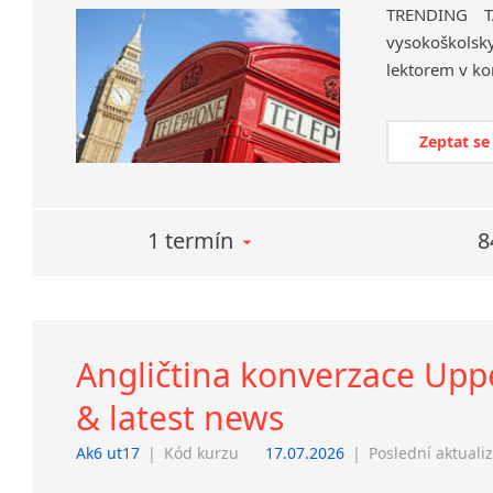
TRENDING 
vysokoškolsk
lektorem v k
Zeptat se
1 termín
8
Angličtina konverzace Uppe
& latest news
Ak6 ut17
|
Kód kurzu
17.07.2026
|
Poslední aktuali