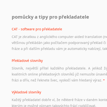
Práce v USA
pomůcky a tipy pro překladatele
Odkazy
poskytující
cenné
informace
nekomerčního
charak
hledat
práci
na
internetu
případně
osobní
zkušenosti
ostat
CAT - software pro překladatele
CAT je zkratkou z anglického computer-aided translation (ne
Studium v Austrálii
většinou překládán jako počítačem podporovaný překlad či
Soubor
odkazů
užitečných
všem,
kteří
uvažují
o
studiu
v
Aus
fráze a při dalším překladu vám je automaticky nabízejí, ta
a
zázemí,
australské
univerzity
a
samozřejmě
i
osobní
zkuš
Překladové slovníky
Práce v Austrálii
Slovník, největší přítel každého překladatele. A jelikož
Odkazy
poskytující
cenné
informace
nekomerčního
charak
kvalitních online překladových slovníků již nemusíte únavn
hledat
práci
na
internetu
případně
osobní
zkušenosti
ostat
frázi a dřív, než řeknete švec, vyskočí vám hledaný výraz.
Životopis v angličtině
Výkladové slovníky
Hledáte-li
si
práci
v
zahraničí,
bez
životopisu
v
angličtině
s
Každý
překladatel
dobře
ví,
že
některé
fráze
v
daném
kont
stejná
obecná
pravidla,
jako
pro
český
životopis.
Tak
dost
ot
kterým
je
možné
význam
takovýchto
frází
rozklíčovat.