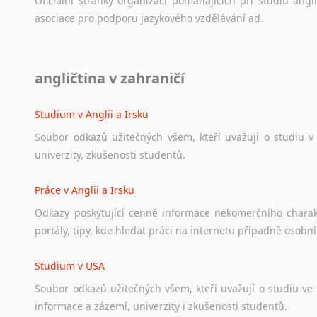
Oficiální
stránky
organizací
pomáhajících
při
studiu
angli
asociace
pro
podporu
jazykového
vzdělávání
ad.
Diskusní fórum
angličtina v zahraničí
Ať
už
se
jedná
o
česká
diskusní
fóra
o
anglickém
jazyce
n
angličtině
na
různá
témata,
vše
naleznete
v
této
rubrice.
Studium v Anglii a Irsku
Soubor
odkazů
užitečných
všem,
kteří
uvažují
o
studiu
v
univerzity,
zkušenosti
studentů.
Práce v Anglii a Irsku
Odkazy
poskytující
cenné
informace
nekomerčního
chara
portály,
tipy,
kde
hledat
práci
na
internetu
případně
osobní
Studium v USA
Soubor
odkazů
užitečných
všem,
kteří
uvažují
o
studiu
ve
informace
a
zázemí,
univerzity
i
zkušenosti
studentů.