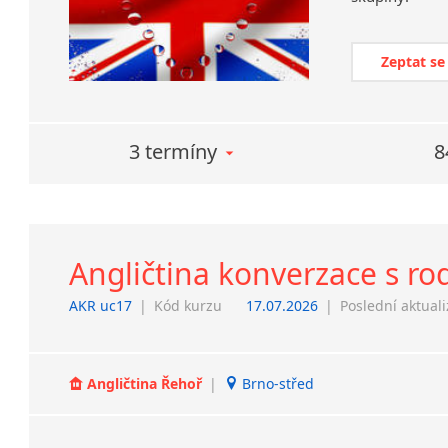
Zeptat se
3 termíny
8
Angličtina konverzace s ro
AKR uc17
|
Kód kurzu
17.07.2026
|
Poslední aktual
Angličtina Řehoř
|
Brno-střed