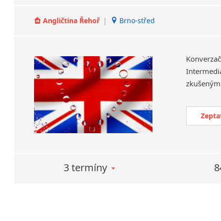
Angličtina Řehoř
|
Brno-střed
Konverza
Intermedia
Zepta
3 termíny
8