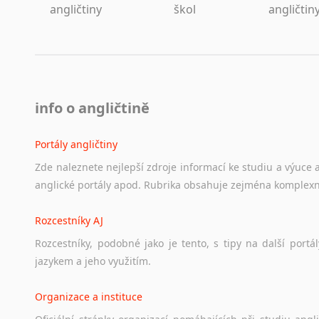
angličtiny
škol
angličtin
info o angličtině
Portály angličtiny
Zde
naleznete
nejlepší
zdroje
informací
ke
studiu
a
výuce
anglické
portály
apod.
Rubrika
obsahuje
zejména
komplexn
Rozcestníky AJ
Rozcestníky,
podobné
jako
je
tento,
s
tipy
na
další
portál
jazykem
a
jeho
využitím.
Organizace a instituce