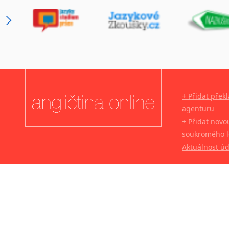
+ Přidat přek
agenturu
+ Přidat novo
soukromého l
Aktuálnost ú