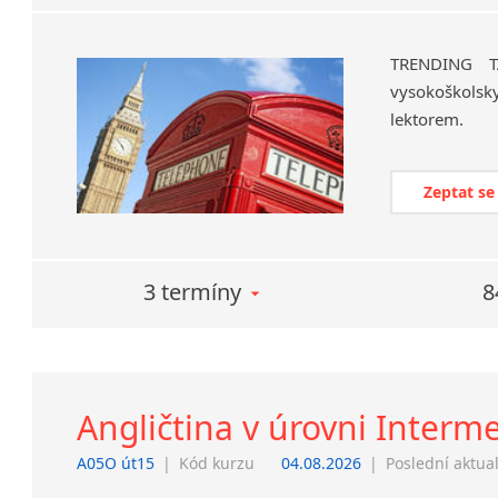
TRENDING 
vysokoškolsk
lektorem.
Zeptat se
3 termíny
8
Angličtina v úrovni Interm
A05O út15
|
Kód kurzu
04.08.2026
|
Poslední aktua