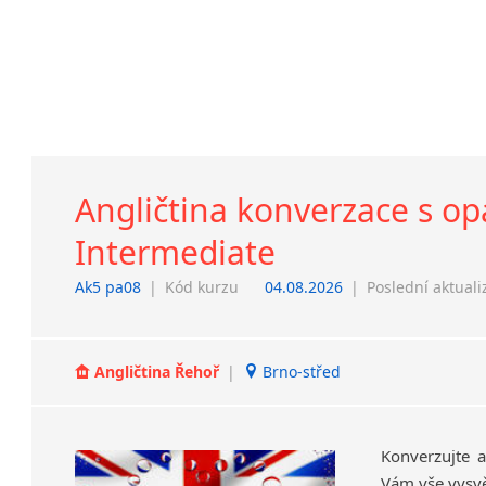
Angličtina konverzace s o
Intermediate
Ak5 pa08
|
Kód kurzu
04.08.2026
|
Poslední aktuali
Angličtina Řehoř
|
Brno-střed
Konverzujte 
Vám vše vysvě