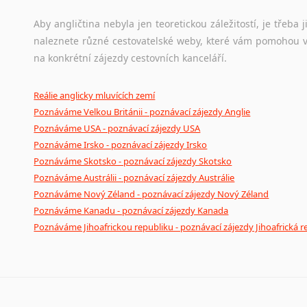
Aby angličtina nebyla jen teoretickou záležitostí, je třeba j
naleznete různé cestovatelské weby, které vám pomohou vy
na konkrétní zájezdy cestovních kanceláří.
Reálie anglicky mluvících zemí
Poznáváme Velkou Británii - poznávací zájezdy Anglie
Poznáváme USA - poznávací zájezdy USA
Poznáváme Irsko - poznávací zájezdy Irsko
Poznáváme Skotsko - poznávací zájezdy Skotsko
Poznáváme Austrálii - poznávací zájezdy Austrálie
Poznáváme Nový Zéland - poznávací zájezdy Nový Zéland
Poznáváme Kanadu - poznávací zájezdy Kanada
Poznáváme Jihoafrickou republiku - poznávací zájezdy Jihoafrická r