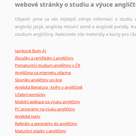
webové stránky o studiu a výuce angličt
Jazykový korpus je elektronický soubor autentických tex
korpusů, jež umožňují třeba vyhledávání slov a slovních spo
původního zdroje textu.
Objevili jsme za vás nejlepší zdroje informací o studi
anglický jazyk, anglicky mluvící země a anglické portály.
Ostatní pomůcky pro překladatele
studium angličtiny. Naleznete zde materiály a kurzy pro rů
Mix
pomůcek,
jež
mají
potenciál
pomoci
překladateli
v
je
Jazykové školy AJ
poradny
a
pravidla
pravopisu
nebo
stylistické
příručky.
Zkoušky a certifikáty z angličtiny
Pomaturitní studium angličtiny v ČR
Angličtina na internetu zdarma
Slovníky angličtiny on-line
Anglická literatura - knihy v angličtině
Učební pomůcky
Mobilní aplikace na výuku angličtiny
PC programy na výuku angličtiny
Anglické texty
Referáty a seminárky do angličtiny
Maturitní otázky z angličtiny