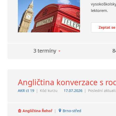
vysokoškolsk
lektorem.
Zeptat se
3 termíny
8
Angličtina konverzace s r
AKR ct 19
|
Kód kurzu
17.07.2026
|
Poslední aktual
Angličtina Řehoř
|
Brno-střed