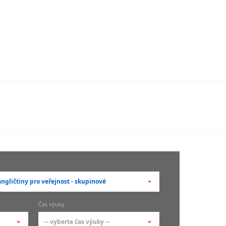
ngličtiny pro veřejnost - skupinové
berte typ --
Čas výuky
adní členění kurzů
-- vyberte čas výuky --