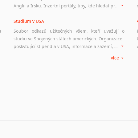
Anglii a Irsku. Inzertní portály, tipy, kde hledat práci na internetu případně osobní zkušenosti ostatních.
Studium v USA
u
Soubor odkazů užitečných všem, kteří uvažují o
studiu ve Spojených státech amerických. Organizace
poskytující stipendia v USA, informace a zázemí, univerzity i zkušenosti studentů.
více
Práce v USA
m
Odkazy poskytující cenné informace nekomerčního
charakteru o práci ve Spojených státech amerických.
Inzertní portály, tipy, kde hledat práci na internetu případně osobní zkušenosti ostatních.
Studium v Austrálii
Soubor odkazů užitečných všem, kteří uvažují o
studiu v Austrálii a na Novém Zélandě. Organizace
poskytující stipendia, informace a zázemí, australské univerzity a samozřejmě i osobní zkušenosti studentů.