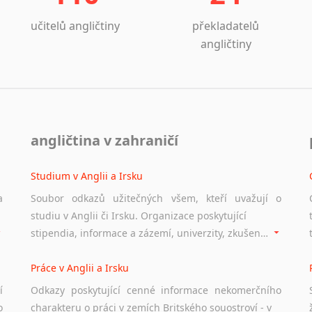
učitelů angličtiny
překladatelů
angličtiny
angličtina v zahraničí
Studium v Anglii a Irsku
a
Soubor odkazů užitečných všem, kteří uvažují o
studiu v Anglii či Irsku. Organizace poskytující
stipendia, informace a zázemí, univerzity, zkušenosti studentů.
Práce v Anglii a Irsku
í
Odkazy poskytující cenné informace nekomerčního
o
charakteru o práci v zemích Britského souostroví - v