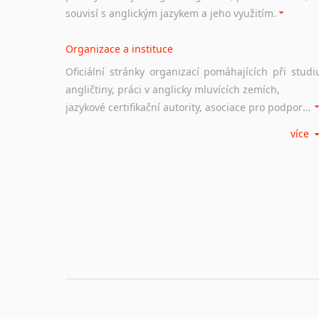
souvisí s anglickým jazykem a jeho využitím.
Organizace a instituce
Oficiální stránky organizací pomáhajících při studi
angličtiny, práci v anglicky mluvících zemích,
jazykové certifikační autority, asociace pro podporu jazykového vzdělávání ad.
více
Diskusní fórum
Ať už se jedná o česká diskusní fóra o anglické
jazyce nebo světová diskusní fóra na téma angličtiny
nebo prostě jen "pokec" v angličtině na různá témata, vše naleznete v této rubrice.