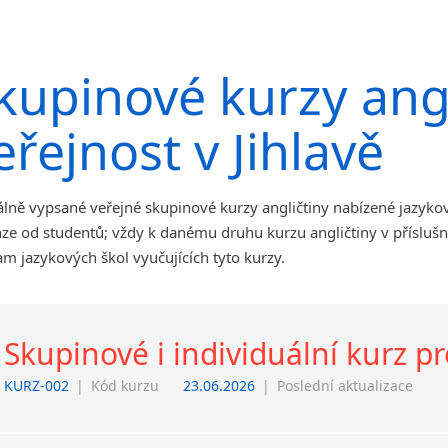
Jihlava
malá města podle abecedy
kupinové kurzy angl
Chomutov
Chrudim
eřejnost v Jihlavě
Děčín
Hodonín
Klatovy
lně vypsané veřejné skupinové kurzy angličtiny nabízené jazykov
Kolín
ze od studentů; vždy k danému druhu kurzu angličtiny v příslušn
Most
m jazykových škol vyučujících tyto kurzy.
Prostějov
Sedlčany
Tišnov
Vysoká nad Labem
Skupinové i individuální kurz pr
KURZ-002
|
Kód kurzu
23.06.2026
|
Poslední aktualizace