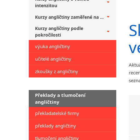
intenzitou
Kurzy angličtiny zaměřené na ...
S
Kurzy angličtiny podle
pokročilosti
v
výuka angličtiny
učitelé angličtiny
Aktuá
zkoušky z angličtiny
recen
sezna
Překlady a tlumočení
angličtiny
překladatelské firmy
překlady angličtiny
tlumočení angličtiny