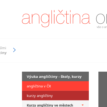
šími
tiny
Výuka angličtiny - školy, kurzy
angličtina v ČR
kurzy angličtiny
Kurzy angličtiny ve městech