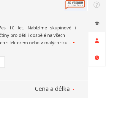
es 10 let. Nabízíme skupinové i
čtiny pro děti i dospělé na všech
úrovních. Individuálně jen s lektorem nebo v malých skupinkách. Lekce jsou šité na míru Vašim potřebám. Angličtina s námi Vás bude bavit.
Cena a délka