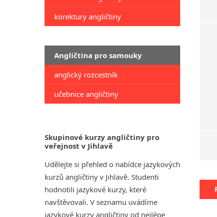
korektury angličtiny
Angličtina pro samouky
anglický rozcestník
učebnice angličtiny
Skupinové kurzy angličtiny pro
veřejnost v Jihlavě
Udělejte si přehled o nabídce jazykových
kurzů angličtiny v Jihlavě. Studenti
hodnotili jazykové kurzy, které
navštěvovali. V seznamu uvádíme
jazykové kurzy angličtiny od nejlépe