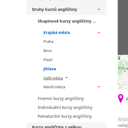
Druhy kurzů angličtiny
Skupinové kurzy angličtiny pro veřejnost
Krajská města
Praha
Brno
Plzeň
Jihlava
Další města
Menší města
Firemní kurzy angličtiny
J
Individuální kurzy angličtiny
Pomaturitní kurzy angličtiny
Angli
veřej
Kurzy angličtiny s velkou