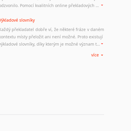
odzvonilo. Pomocí kvalitních online překladových slovníků již nemusíte únavně listovat alfabetickým schématem uspořádání, stačí napsat vstupní frázi a dřív, než řeknete švec, vyskočí vám hledaný výraz.
Výkladové slovníky
Každý překladatel dobře ví, že některé fráze v daném
kontextu místy přeložit ani není možné. Proto existují
výkladové slovníky, díky kterým je možné význam takovýchto frází rozklíčovat.
více
Srovnávací slovníky
Úkolem srovnávacích slovníků je vyhledat vhodná
synonyma v daném kontextu, aby měl překladatel
široké možnosti záměny slov vždy po ruce.
Korektory pravopisu pro překladatele
Každý dělá chyby a překlepy a kdo tvrdí, že ne, neříká
pravdu. Překladatelé dneška na rozdíl od svých
předchůdců mají možnost využití moderního softwaru, jenž pravopisné, gramatické nebo stylistické chyby a všudypřítomné překlepy dokáže vyhledat a automaticky opravit.