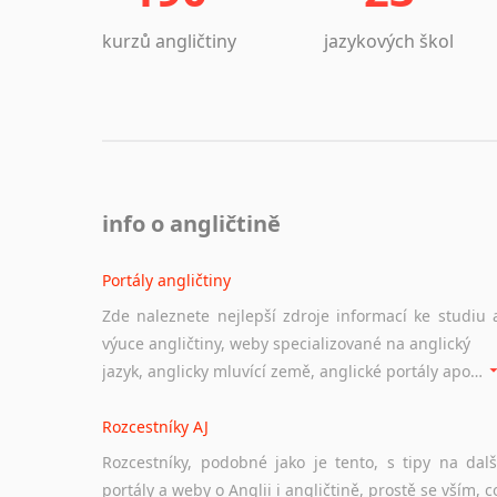
kurzů angličtiny
jazykových škol
info o angličtině
Portály angličtiny
Zde naleznete nejlepší zdroje informací ke studiu 
výuce angličtiny, weby specializované na anglický
jazyk, anglicky mluvící země, anglické portály apod. Rubrika obsahuje zejména komplexní a maximálně kvalitní stránky využitelné ke studiu angličtiny.
Rozcestníky AJ
Rozcestníky, podobné jako je tento, s tipy na dalš
portály a weby o Anglii i angličtině, prostě se vším, c