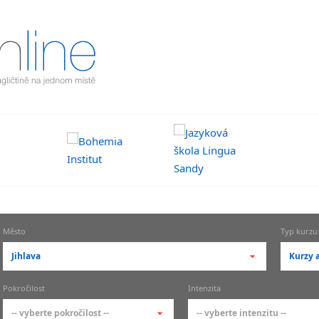
Město
Typ kurzu
Jihlava
Kurzy a
-- vyberte město --
-- vy
Pokročilost
Intenzita
pražské městské části
zákl
-- vyberte pokročilost --
-- vyberte intenzitu --