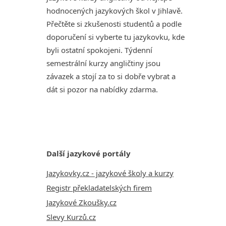
hodnocených jazykových škol v Jihlavě.
Přečtěte si zkušenosti studentů a podle
doporučení si vyberte tu jazykovku, kde
byli ostatní spokojeni. Týdenní
semestrální kurzy angličtiny jsou
závazek a stojí za to si dobře vybrat a
dát si pozor na nabídky zdarma.
Další jazykové portály
Jazykovky.cz - jazykové školy a kurzy
Registr překladatelských firem
Jazykové Zkoušky.cz
Slevy Kurzů.cz