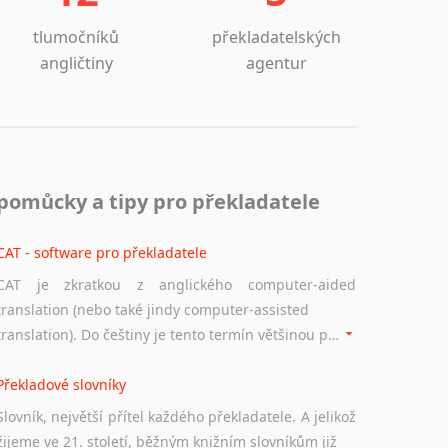
tlumočníků
překladatelských
angličtiny
agentur
pomůcky a tipy pro překladatele
CAT - software pro překladatele
CAT je zkratkou z anglického computer-aided
translation (nebo také jindy computer-assisted
translation). Do češtiny je tento termín většinou překládán jako počítačem podporovaný překlad či překlad podporovaný počítačem. Nástroje CAT ukládají překládané fráze a při dalším překladu vám je automaticky nabízejí, takže se již nemusíte zdržovat s jejich dalším překládáním.
Překladové slovníky
Slovník, největší přítel každého překladatele. A jelikož
žijeme ve 21. století, běžným knižním slovníkům již