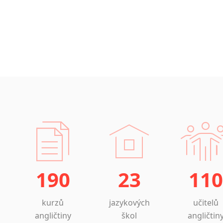
190
23
110
kurzů
jazykových
učitelů
angličtiny
škol
angličtin