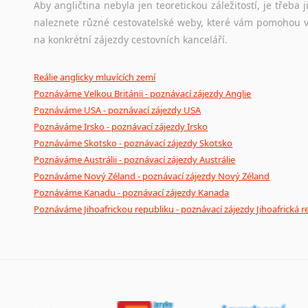
Aby angličtina nebyla jen teoretickou záležitostí, je třeba j
naleznete různé cestovatelské weby, které vám pomohou vy
na konkrétní zájezdy cestovních kanceláří.
Reálie anglicky mluvících zemí
Poznáváme Velkou Británii - poznávací zájezdy Anglie
Poznáváme USA - poznávací zájezdy USA
Poznáváme Irsko - poznávací zájezdy Irsko
Poznáváme Skotsko - poznávací zájezdy Skotsko
Poznáváme Austrálii - poznávací zájezdy Austrálie
Poznáváme Nový Zéland - poznávací zájezdy Nový Zéland
Poznáváme Kanadu - poznávací zájezdy Kanada
Poznáváme Jihoafrickou republiku - poznávací zájezdy Jihoafrická r