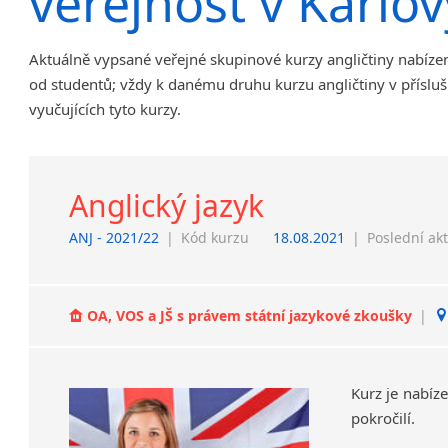
veřejnost v Karlo
Chrudim
Děčín
Aktuálně vypsané veřejné skupinové kurzy angličtiny nabíze
Hodonín
od studentů; vždy k danému druhu kurzu angličtiny v příslu
Klatovy
vyučujících tyto kurzy.
Kolín
Most
Prostějov
Anglický jazyk
Sedlčany
Tišnov
ANJ - 2021/22
|
Kód kurzu
18.08.2021
|
Poslední ak
Vysoká nad Labem
OA, VOS a JŠ s právem státní jazykové zkoušky
|
Kurz
je
nabíz
pokročilí.