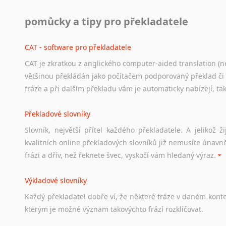
Práce v USA
pomůcky a tipy pro překladatele
Odkazy
poskytující
cenné
informace
nekomerčního
charak
hledat
práci
na
internetu
případně
osobní
zkušenosti
ostat
CAT - software pro překladatele
CAT je zkratkou z anglického computer-aided translation (ne
Studium v Austrálii
většinou překládán jako počítačem podporovaný překlad či
Soubor
odkazů
užitečných
všem,
kteří
uvažují
o
studiu
v
Aus
fráze a při dalším překladu vám je automaticky nabízejí, ta
a
zázemí,
australské
univerzity
a
samozřejmě
i
osobní
zkuš
Překladové slovníky
Práce v Austrálii
Slovník, největší přítel každého překladatele. A jelikož
Odkazy
poskytující
cenné
informace
nekomerčního
charak
kvalitních online překladových slovníků již nemusíte únavn
hledat
práci
na
internetu
případně
osobní
zkušenosti
ostat
frázi a dřív, než řeknete švec, vyskočí vám hledaný výraz.
Životopis v angličtině
Výkladové slovníky
Hledáte-li
si
práci
v
zahraničí,
bez
životopisu
v
angličtině
s
Každý
překladatel
dobře
ví,
že
některé
fráze
v
daném
kont
stejná
obecná
pravidla,
jako
pro
český
životopis.
Tak
dost
ot
kterým
je
možné
význam
takovýchto
frází
rozklíčovat.