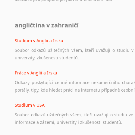
Diskusní fórum
angličtina v zahraničí
Ať
už
se
jedná
o
česká
diskusní
fóra
o
anglickém
jazyce
n
angličtině
na
různá
témata,
vše
naleznete
v
této
rubrice.
Studium v Anglii a Irsku
Soubor
odkazů
užitečných
všem,
kteří
uvažují
o
studiu
v
univerzity,
zkušenosti
studentů.
Práce v Anglii a Irsku
Odkazy
poskytující
cenné
informace
nekomerčního
chara
portály,
tipy,
kde
hledat
práci
na
internetu
případně
osobní
Studium v USA
Soubor
odkazů
užitečných
všem,
kteří
uvažují
o
studiu
ve
informace
a
zázemí,
univerzity
i
zkušenosti
studentů.