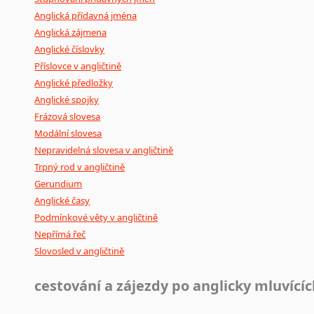
Anglická přídavná jména
Anglická zájmena
Anglické číslovky
Příslovce v angličtině
Anglické předložky
Anglické spojky
Frázová slovesa
Modální slovesa
Nepravidelná slovesa v angličtině
Trpný rod v angličtině
Gerundium
Anglické časy
Podmínkové věty v angličtině
Nepřímá řeč
Slovosled v angličtině
cestování a zájezdy po anglicky mluvící