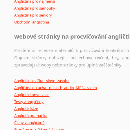
Angličtina pro nejmenší
Angličtina pro samouky
Angličtina pro seniory
Obchodní angličtina
webové stránky na procvičování angličt
Přečtěte si recenze materiálů k procvičování konkrétních 
Objevte stránky nabízející poslechová cvičení, hry, a
zpravodajské weby nebo stránky pro úplné začátečníky.
Anglická slovíčka - slovní zásoba
Angličtina do ucha - poslech, audio, MP3 a video
Anglická konverzace
Testy z angličtiny
Anglické fráze
Anglická gramatika
Členy v angličtině
Stupňování přídavných jmen