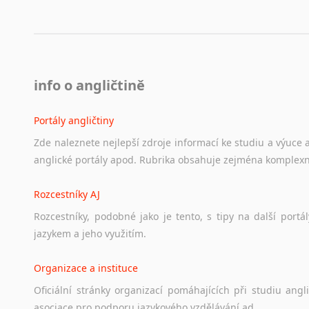
info o angličtině
Portály angličtiny
Zde
naleznete
nejlepší
zdroje
informací
ke
studiu
a
výuce
anglické
portály
apod.
Rubrika
obsahuje
zejména
komplexn
Rozcestníky AJ
Rozcestníky,
podobné
jako
je
tento,
s
tipy
na
další
portál
jazykem
a
jeho
využitím.
Organizace a instituce
Oficiální
stránky
organizací
pomáhajících
při
studiu
angli
asociace
pro
podporu
jazykového
vzdělávání
ad.