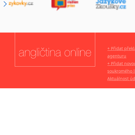
+ Přidat přek
agenturu
+ Přidat novo
soukromého l
Aktuálnost ú