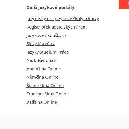
Další jazykové portály
Jazykovky.cz - jazykové školy a kurzy
Registr překladatelských firem
Jazykové Zkoušky.cz
Slevy Kurzů.cz
Jazyky.Studium.Práce
Nazkušenou.cz
Angličtina Online
Němčina Online
Španělština Online
Francouzština Online
Italština Online