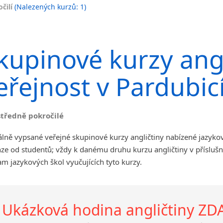
čilí
(Nalezených kurzů: 1)
Jihlava
malá města podle abecedy
Chomutov
kupinové kurzy angl
Chrudim
Děčín
eřejnost v Pardubic
Hodonín
Klatovy
Kolín
středně pokročilé
Most
Prostějov
lně vypsané veřejné skupinové kurzy angličtiny nabízené jazyko
Sedlčany
ze od studentů; vždy k danému druhu kurzu angličtiny v příslušn
Tišnov
m jazykových škol vyučujících tyto kurzy.
Vysoká nad Labem
Ukázková hodina angličtiny Z