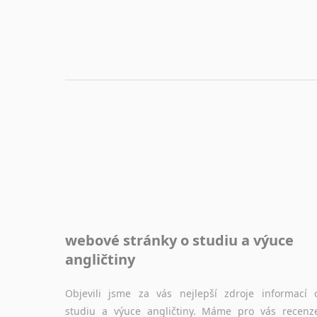
nebo prostě jen "pokec" v angličtině na různá témata, vše naleznete v této rubrice.
webové stránky o studiu a výuce
angličtiny
Objevili jsme za vás nejlepší zdroje informací 
studiu a výuce angličtiny. Máme pro vás recenz