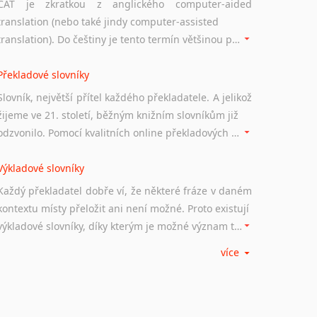
CAT je zkratkou z anglického computer-aided
translation (nebo také jindy computer-assisted
translation). Do češtiny je tento termín většinou překládán jako počítačem podporovaný překlad či překlad podporovaný počítačem. Nástroje CAT ukládají překládané fráze a při dalším překladu vám je automaticky nabízejí, takže se již nemusíte zdržovat s jejich dalším překládáním.
Překladové slovníky
Slovník, největší přítel každého překladatele. A jelikož
žijeme ve 21. století, běžným knižním slovníkům již
odzvonilo. Pomocí kvalitních online překladových slovníků již nemusíte únavně listovat alfabetickým schématem uspořádání, stačí napsat vstupní frázi a dřív, než řeknete švec, vyskočí vám hledaný výraz.
Výkladové slovníky
Každý překladatel dobře ví, že některé fráze v daném
kontextu místy přeložit ani není možné. Proto existují
výkladové slovníky, díky kterým je možné význam takovýchto frází rozklíčovat.
více
Srovnávací slovníky
Úkolem srovnávacích slovníků je vyhledat vhodná
synonyma v daném kontextu, aby měl překladatel