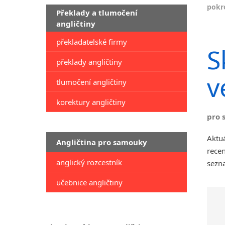
pokro
Překlady a tlumočení
angličtiny
překladatelské firmy
S
překlady angličtiny
v
tlumočení angličtiny
korektury angličtiny
pro 
Aktuá
Angličtina pro samouky
recen
anglický rozcestník
sezna
učebnice angličtiny