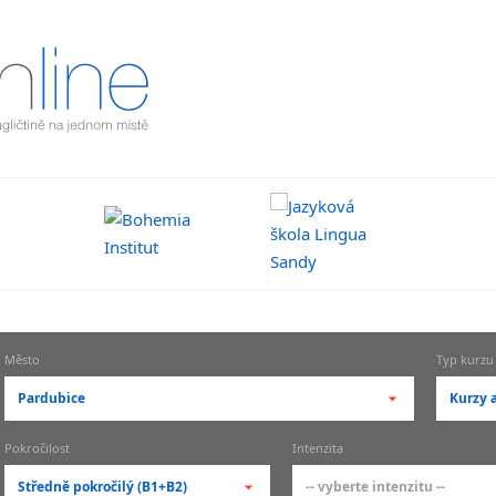
Město
Typ kurzu
Pardubice
Kurzy a
-- vyberte město --
-- vy
Pokročilost
Intenzita
pražské městské části
zákl
Středně pokročilý (B1+B2)
-- vyberte intenzitu --