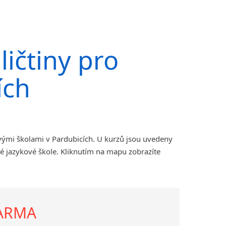
ičtiny pro
ích
vými školami v Pardubicích. U kurzů jsou uvedeny
é jazykové škole. Kliknutím na mapu zobrazíte
DARMA