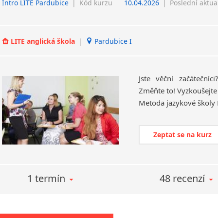
Intro LITE Pardubice
|
Kód kurzu
10.04.2026
|
Poslední aktua
LITE anglická škola
|
Pardubice I
Jste věční začáteční
Změňte to! Vyzkoušejte 
Zeptat se na kurz
1 termín
48 recenzí