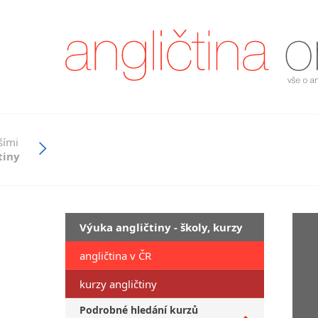
šími
tiny
Výuka angličtiny - školy, kurzy
angličtina v ČR
kurzy angličtiny
Podrobné hledání kurzů