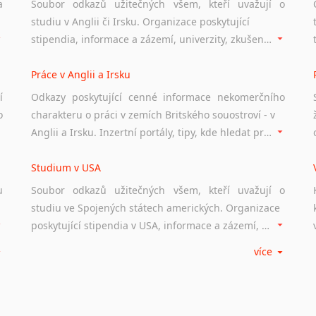
a
Soubor odkazů užitečných všem, kteří uvažují o
studiu v Anglii či Irsku. Organizace poskytující
stipendia, informace a zázemí, univerzity, zkušenosti studentů.
Práce v Anglii a Irsku
í
Odkazy poskytující cenné informace nekomerčního
o
charakteru o práci v zemích Britského souostroví - v
Anglii a Irsku. Inzertní portály, tipy, kde hledat práci na internetu případně osobní zkušenosti ostatních.
Studium v USA
u
Soubor odkazů užitečných všem, kteří uvažují o
studiu ve Spojených státech amerických. Organizace
poskytující stipendia v USA, informace a zázemí, univerzity i zkušenosti studentů.
více
Práce v USA
m
Odkazy poskytující cenné informace nekomerčního
charakteru o práci ve Spojených státech amerických.