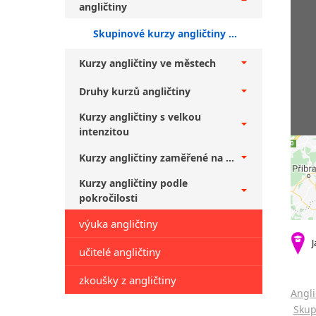
angličtiny
Skupinové kurzy angličtiny pro veřejnost Pardubice + středně pokročilí
Kurzy angličtiny ve městech
Druhy kurzů angličtiny
Kurzy angličtiny s velkou
intenzitou
Kurzy angličtiny zaměřené na ...
Kurzy angličtiny podle
pokročilosti
výuka angličtiny
J
učitelé angličtiny
zkoušky z angličtiny
Angli
Skup