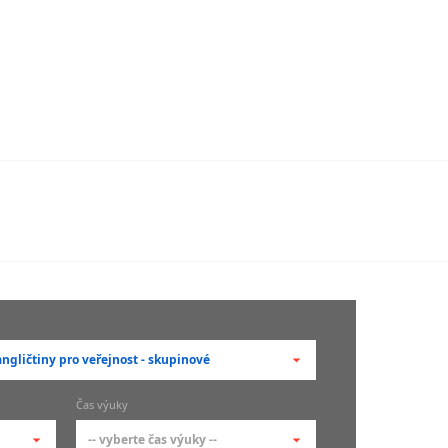
ngličtiny pro veřejnost - skupinové
berte typ --
Čas výuky
adní členění kurzů
-- vyberte čas výuky --