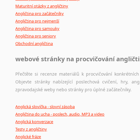
Maturitní otázky z angličtiny
Angličtina pro začátečníky
Angličtina pro nejmenší
Angličtina pro samouky
Angličtina pro seniory
Obchodní angličtina
webové stránky na procvičování angličt
Přečtěte si recenze materiálů k procvičování konkrétních 
Objevte stránky nabízející poslechová cvičení, hry, a
zpravodajské weby nebo stránky pro úplné začátečníky.
Anglická slovíčka - slovní zásoba
Angličtina do ucha - poslech, audio, MP3 a video
Anglická konverzace
Testy z angličtiny
Anglické fráze