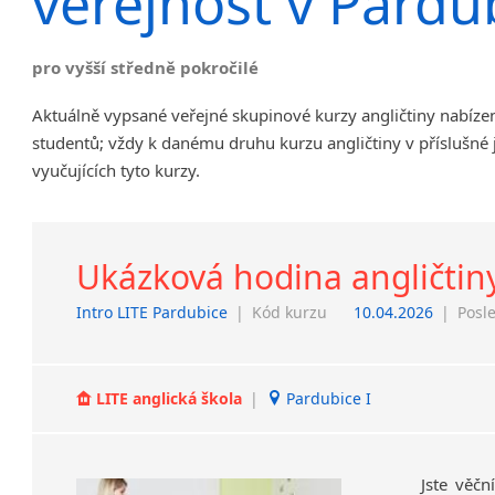
veřejnost v Pardu
Chrudim
Děčín
pro vyšší středně pokročilé
Hodonín
Klatovy
Aktuálně vypsané veřejné skupinové kurzy angličtiny nabíze
Kolín
studentů; vždy k danému druhu kurzu angličtiny v příslušné
Most
vyučujících tyto kurzy.
Prostějov
Sedlčany
Tišnov
Ukázková hodina angličti
Vysoká nad Labem
Intro LITE Pardubice
|
Kód kurzu
10.04.2026
|
Posl
LITE anglická škola
|
Pardubice I
Jste věčn