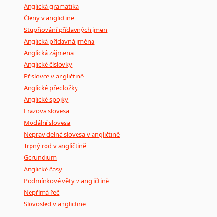
Anglická gramatika
Členy v angličtině
Stupňování přídavných jmen
Anglická přídavná jména
Anglická zájmena
Anglické číslovky
Příslovce v angličtině
Anglické předložky
Anglické spojky
Frázová slovesa
Modální slovesa
Nepravidelná slovesa v angličtině
Trpný rod v angličtině
Gerundium
Anglické časy
Podmínkové věty v angličtině
Nepřímá řeč
Slovosled v angličtině