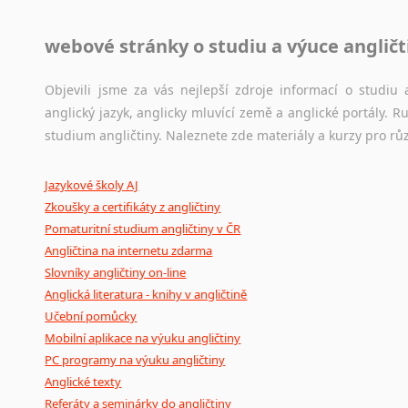
Jazykové korpusy
webové stránky o studiu a výuce angličt
Jazykový korpus je elektronický soubor autentických tex
korpusů, jež umožňují třeba vyhledávání slov a slovních spo
původního zdroje textu.
Objevili jsme za vás nejlepší zdroje informací o studi
anglický jazyk, anglicky mluvící země a anglické portály.
Ostatní pomůcky pro překladatele
studium angličtiny. Naleznete zde materiály a kurzy pro rů
Mix
pomůcek,
jež
mají
potenciál
pomoci
překladateli
v
je
Jazykové školy AJ
poradny
a
pravidla
pravopisu
nebo
stylistické
příručky.
Zkoušky a certifikáty z angličtiny
Pomaturitní studium angličtiny v ČR
Angličtina na internetu zdarma
Slovníky angličtiny on-line
Anglická literatura - knihy v angličtině
Učební pomůcky
Mobilní aplikace na výuku angličtiny
PC programy na výuku angličtiny
Anglické texty
Referáty a seminárky do angličtiny