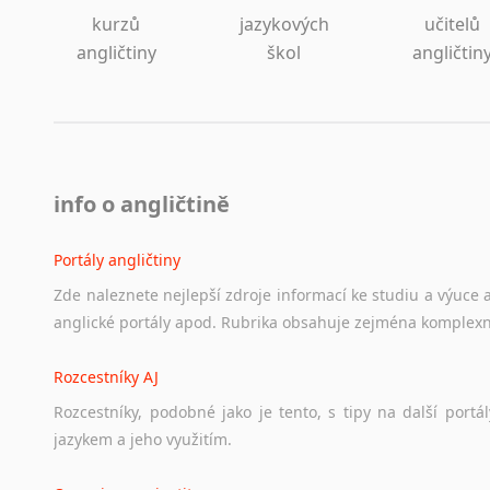
kurzů
jazykových
učitelů
angličtiny
škol
angličtin
info o angličtině
Portály angličtiny
Zde
naleznete
nejlepší
zdroje
informací
ke
studiu
a
výuce
anglické
portály
apod.
Rubrika
obsahuje
zejména
komplexn
Rozcestníky AJ
Rozcestníky,
podobné
jako
je
tento,
s
tipy
na
další
portál
jazykem
a
jeho
využitím.