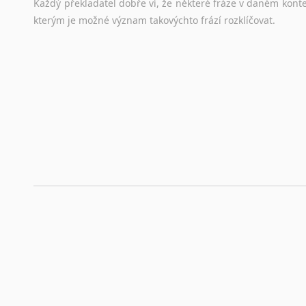
Každý
překladatel
dobře
ví,
že
některé
fráze
v
daném
kont
stejná
obecná
pravidla,
jako
pro
český
životopis.
Tak
dost
ot
kterým
je
možné
význam
takovýchto
frází
rozklíčovat.
Srovnávací slovníky
Úkolem
srovnávacích
slovníků
je
vyhledat
vhodná
synony
vždy
po
ruce.
Korektory pravopisu pro překladatele
Každý dělá chyby a překlepy a kdo tvrdí, že ne, neříká p
využití moderního softwaru, jenž pravopisné, gramatické n
automaticky opravit.
Rady a návody pro překladatele
Toužíte započít překladatelskou dráhu, ale nevíte, jak na 
raději kvůli osobnímu perfekcionismu, vlastnosti každému p
raději zkontrolovat? V takovém případě jste na správném mí