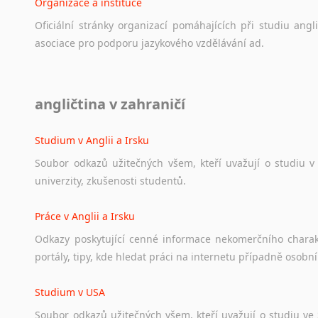
Organizace a instituce
Oficiální
stránky
organizací
pomáhajících
při
studiu
angli
asociace
pro
podporu
jazykového
vzdělávání
ad.
Diskusní fórum
angličtina v zahraničí
Ať
už
se
jedná
o
česká
diskusní
fóra
o
anglickém
jazyce
n
angličtině
na
různá
témata,
vše
naleznete
v
této
rubrice.
Studium v Anglii a Irsku
Soubor
odkazů
užitečných
všem,
kteří
uvažují
o
studiu
v
univerzity,
zkušenosti
studentů.
Práce v Anglii a Irsku
Odkazy
poskytující
cenné
informace
nekomerčního
chara
portály,
tipy,
kde
hledat
práci
na
internetu
případně
osobní
Studium v USA
Soubor
odkazů
užitečných
všem,
kteří
uvažují
o
studiu
ve