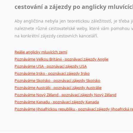
cestování a zájezdy po anglicky mluvící
Aby angličtina nebyla jen teoretickou záležitostí, je třeba j
naleznete různé cestovatelské weby, které vám pomohou vy
na konkrétní zájezdy cestovních kanceláří.
Reálie anglicky mluvících zemí
Poznáváme Velkou Británii - poznávací zájezdy Anglie
Poznáváme USA - poznávací zájezdy USA
Poznáváme Irsko - poznávací zájezdy Irsko
Poznáváme Skotsko - poznávací zájezdy Skotsko
Poznáváme Austrálii - poznávací zájezdy Austrálie
Poznáváme Nový Zéland - poznávací zájezdy Nový Zéland
Poznáváme Kanadu - poznávací zájezdy Kanada
Poznáváme Jihoafrickou republiku - poznávací zájezdy Jihoafrická r