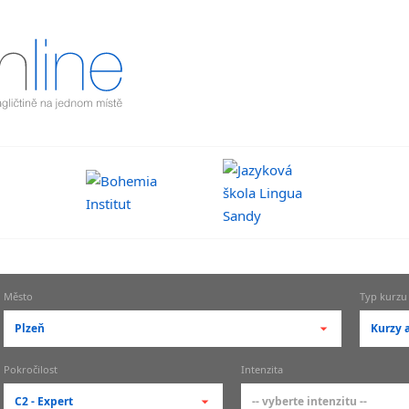
Město
Typ kurzu
Plzeň
Kurzy a
-- vyberte město --
-- vy
Pokročilost
Intenzita
pražské městské části
zákl
C2 - Expert
-- vyberte intenzitu --