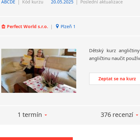
ABCDE
|
Kód kurzu
20.05.2025
|
Poslední aktualizace
Perfect World s.r.o.
|
Plzeň 1
Dětský
kurz
angličtiny
angličtinu
naučit
použív
Zeptat se na kurz
1 termín
376 recenzí