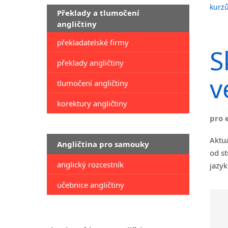
kurzů
Překlady a tlumočení
angličtiny
překladatelské firmy
S
překlady angličtiny
v
tlumočení angličtiny
korektury angličtiny
pro 
Aktuá
Angličtina pro samouky
od st
anglický rozcestník
jazyk
učebnice angličtiny