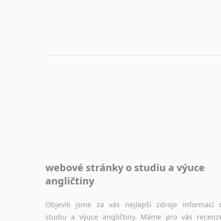
nebo prostě jen "pokec" v angličtině na různá témata, vše naleznete v této rubrice.
webové stránky o studiu a výuce
angličtiny
Objevili jsme za vás nejlepší zdroje informací 
studiu a výuce angličtiny. Máme pro vás recenz