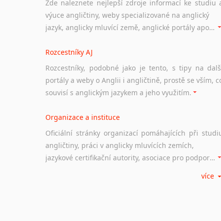
Zde naleznete nejlepší zdroje informací ke studiu 
výuce angličtiny, weby specializované na anglický
jazyk, anglicky mluvící země, anglické portály apod. Rubrika obsahuje zejména komplexní a maximálně kvalitní stránky využitelné ke studiu angličtiny.
Rozcestníky AJ
Rozcestníky, podobné jako je tento, s tipy na dalš
portály a weby o Anglii i angličtině, prostě se vším, c
souvisí s anglickým jazykem a jeho využitím.
Organizace a instituce
Oficiální stránky organizací pomáhajících při studi
angličtiny, práci v anglicky mluvících zemích,
jazykové certifikační autority, asociace pro podporu jazykového vzdělávání ad.
více
Diskusní fórum
Ať už se jedná o česká diskusní fóra o anglické
jazyce nebo světová diskusní fóra na téma angličtiny