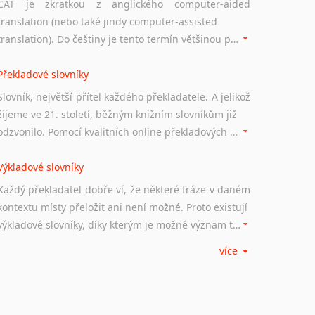
CAT je zkratkou z anglického computer-aided
translation (nebo také jindy computer-assisted
translation). Do češtiny je tento termín většinou překládán jako počítačem podporovaný překlad či překlad podporovaný počítačem. Nástroje CAT ukládají překládané fráze a při dalším překladu vám je automaticky nabízejí, takže se již nemusíte zdržovat s jejich dalším překládáním.
Překladové slovníky
Slovník, největší přítel každého překladatele. A jelikož
žijeme ve 21. století, běžným knižním slovníkům již
odzvonilo. Pomocí kvalitních online překladových slovníků již nemusíte únavně listovat alfabetickým schématem uspořádání, stačí napsat vstupní frázi a dřív, než řeknete švec, vyskočí vám hledaný výraz.
Výkladové slovníky
Každý překladatel dobře ví, že některé fráze v daném
kontextu místy přeložit ani není možné. Proto existují
výkladové slovníky, díky kterým je možné význam takovýchto frází rozklíčovat.
více
Srovnávací slovníky
Úkolem srovnávacích slovníků je vyhledat vhodná
synonyma v daném kontextu, aby měl překladatel