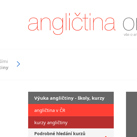
šími
tiny
Výuka angličtiny - školy, kurzy
angličtina v ČR
kurzy angličtiny
Podrobné hledání kurzů