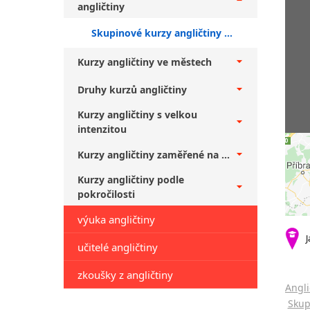
angličtiny
Skupinové kurzy angličtiny pro veřejnost Plzeň + experti
Kurzy angličtiny ve městech
Druhy kurzů angličtiny
Kurzy angličtiny s velkou
intenzitou
Kurzy angličtiny zaměřené na ...
Kurzy angličtiny podle
pokročilosti
výuka angličtiny
J
učitelé angličtiny
zkoušky z angličtiny
Angli
Skup