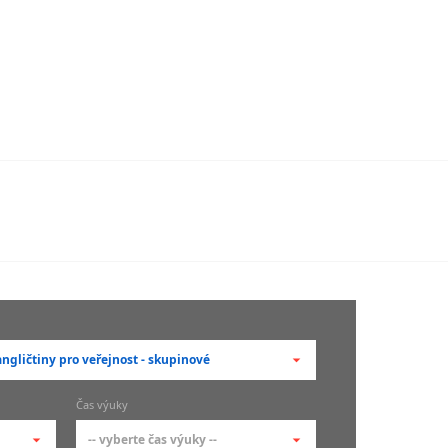
ngličtiny pro veřejnost - skupinové
berte typ --
Čas výuky
adní členění kurzů
-- vyberte čas výuky --