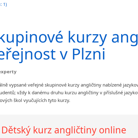
: 1)
Jihlava
malá města podle abecedy
Chomutov
kupinové kurzy angl
Chrudim
Děčín
eřejnost v Plzni
Hodonín
Klatovy
Kolín
experty
Most
Prostějov
lně vypsané veřejné skupinové kurzy angličtiny nabízené jazyko
Sedlčany
udentů; vždy k danému druhu kurzu angličtiny v příslušné jazyk
Tišnov
ových škol vyučujících tyto kurzy.
Vysoká nad Labem
Dětský kurz angličtiny online