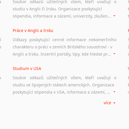
a
Soubor odkazů užitečných všem, kteří uvažují o
studiu v Anglii či Irsku. Organizace poskytující
stipendia, informace a zázemí, univerzity, zkušenosti studentů.
Práce v Anglii a Irsku
í
Odkazy poskytující cenné informace nekomerčního
o
charakteru o práci v zemích Britského souostroví - v
Anglii a Irsku. Inzertní portály, tipy, kde hledat práci na internetu případně osobní zkušenosti ostatních.
Studium v USA
u
Soubor odkazů užitečných všem, kteří uvažují o
studiu ve Spojených státech amerických. Organizace
poskytující stipendia v USA, informace a zázemí, univerzity i zkušenosti studentů.
více
Práce v USA
m
Odkazy poskytující cenné informace nekomerčního
charakteru o práci ve Spojených státech amerických.